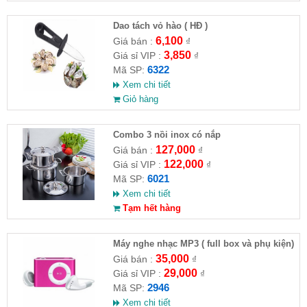
Dao tách vỏ hào ( HĐ )
6,100
Giá bán :
₫
3,850
Giá sỉ VIP :
₫
6322
Mã SP:
Xem chi tiết
Giỏ hàng
Combo 3 nồi inox có nắp
127,000
Giá bán :
₫
122,000
Giá sỉ VIP :
₫
6021
Mã SP:
Xem chi tiết
Tạm hết hàng
Máy nghe nhạc MP3 ( full box và phụ kiện)
35,000
Giá bán :
₫
29,000
Giá sỉ VIP :
₫
2946
Mã SP:
Xem chi tiết