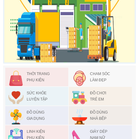
THỜI TRANG
CHAM SÓC
PHỤ KIỆN
LÀM ĐẸP
SỨC KHỎE
ĐỒ CHƠI
LUYỆN TẬP
TRẺ EM
ĐỒ DÙNG
ĐỒ DÙNG
GIA DỤNG
NHÀ BẾP
LINH KIỆN
GIÀY DÉP
PHỤ KIỆN
NAM NỮ