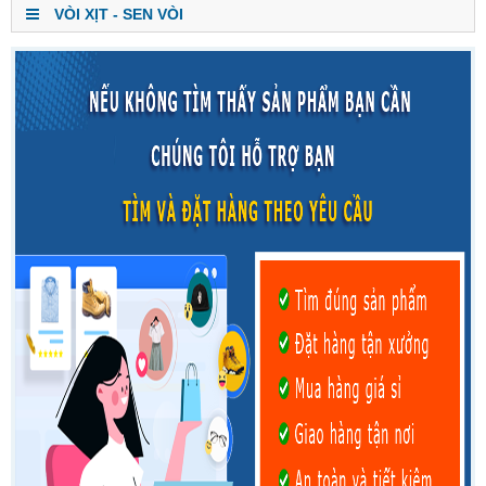
VÒI XỊT - SEN VÒI