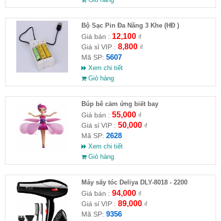
Bộ Sạc Pin Đa Năng 3 Khe (HĐ )
12,100
Giá bán :
₫
8,800
Giá sỉ VIP :
₫
5607
Mã SP:
Xem chi tiết
Giỏ hàng
​Búp bê cảm ứng biết bay
55,000
Giá bán :
₫
50,000
Giá sỉ VIP :
₫
2628
Mã SP:
Xem chi tiết
Giỏ hàng
Máy sấy tóc Deliya DLY-8018 - 2200
94,000
Giá bán :
₫
89,000
Giá sỉ VIP :
₫
9356
Mã SP: