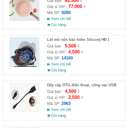
82,500
Giá bán :
₫
77,000
Giá sỉ VIP :
₫
9280
Mã SP:
Xem chi tiết
Giỏ hàng
Lót mũ nón bảo hiểm Silicon( HĐ )
5,500
Giá bán :
₫
4,500
Giá sỉ VIP :
₫
14160
Mã SP:
Xem chi tiết
Giỏ hàng
Dây cáp OTG điện thoại, cổng sạc USB
4,500
Giá bán :
₫
2,500
Giá sỉ VIP :
₫
2963
Mã SP:
Xem chi tiết
Giỏ hàng