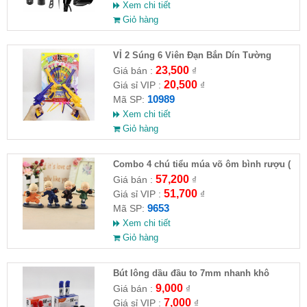
Xem chi tiết
Giỏ hàng
VỈ 2 Súng 6 Viên Đạn Bắn Dín Tường
23,500
Giá bán :
₫
20,500
Giá sỉ VIP :
₫
10989
Mã SP:
Xem chi tiết
Giỏ hàng
Combo 4 chú tiểu múa võ ôm bình rượu (
HĐ )
57,200
Giá bán :
₫
51,700
Giá sỉ VIP :
₫
9653
Mã SP:
Xem chi tiết
Giỏ hàng
Bút lông dầu đầu to 7mm nhanh khô
9,000
Giá bán :
₫
7,000
Giá sỉ VIP :
₫