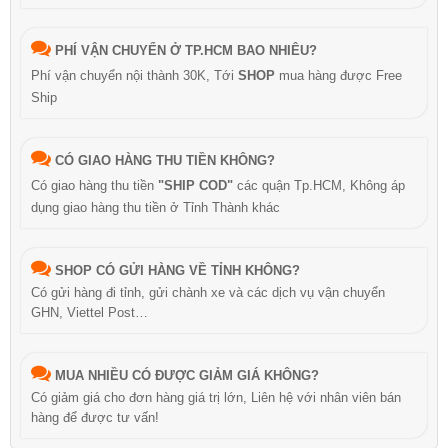
PHÍ VẬN CHUYỂN Ở TP.HCM BAO NHIÊU?
Phí vận chuyển nội thành 30K, Tới
SHOP
mua hàng được Free
Ship
CÓ GIAO HÀNG THU TIỀN KHÔNG?
Có giao hàng thu tiền
"SHIP COD"
các quận Tp.HCM, Không áp
dụng giao hàng thu tiền ở Tỉnh Thành khác
SHOP CÓ GỬI HÀNG VỀ TỈNH KHÔNG?
Có gửi hàng đi tỉnh, gửi chành xe và các dịch vụ vận chuyển
GHN, Viettel Post…
MUA NHIỀU CÓ ĐƯỢC GIẢM GIÁ KHÔNG?
Có giảm giá cho đơn hàng giá trị lớn, Liên hệ với nhân viên bán
hàng để được tư vấn!