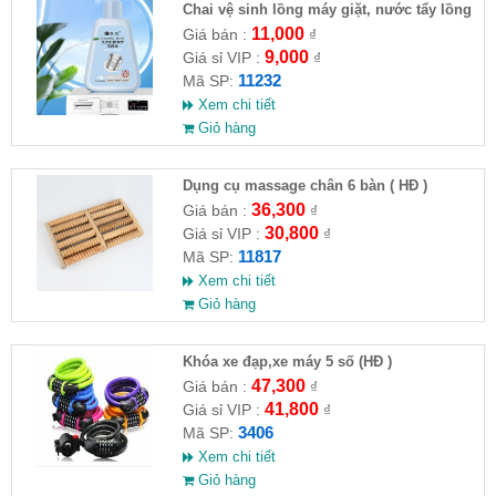
Chai vệ sinh lồng máy giặt, nước tẩy lồng
máy giặt CLEANING FLUID
11,000
Giá bán :
₫
9,000
Giá sỉ VIP :
₫
11232
Mã SP:
Xem chi tiết
Giỏ hàng
Dụng cụ massage chân 6 bàn ( HĐ )
36,300
Giá bán :
₫
30,800
Giá sỉ VIP :
₫
11817
Mã SP:
Xem chi tiết
Giỏ hàng
Khóa xe đạp,xe máy 5 số (HĐ )
47,300
Giá bán :
₫
41,800
Giá sỉ VIP :
₫
3406
Mã SP:
Xem chi tiết
Giỏ hàng