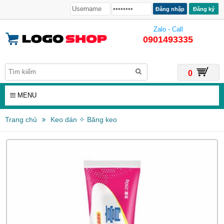
Đăng ký
Zalo - Call
0901493335
0
MENU
Trang chủ
Keo dán ✧ Băng keo