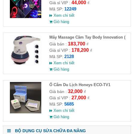
44,000
Giá sỉ VIP :
₫
12249
Mã SP:
Xem chi tiết
Giỏ hàng
Máy Massage Cầm Tay Body Innovation (
HĐ )
183,700
Giá bán :
₫
178,200
Giá sỉ VIP :
₫
2128
Mã SP:
Xem chi tiết
Giỏ hàng
Ổ Cắm Du Lịch Honeys ECO-TV1
32,000
Giá bán :
₫
27,000
Giá sỉ VIP :
₫
5685
Mã SP:
Xem chi tiết
Giỏ hàng
BỘ DỤNG CỤ SỬA CHỮA ĐA NĂNG