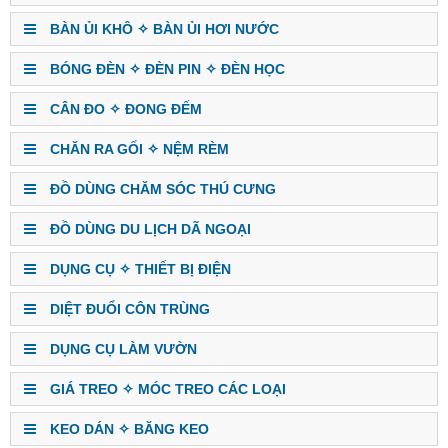
BÀN ỦI KHÔ ✧ BÀN ỦI HƠI NƯỚC
BÓNG ĐÈN ✧ ĐÈN PIN ✧ ĐÈN HỌC
CÂN ĐO ✧ ĐONG ĐẾM
CHĂN RA GỐI ✧ NỆM RÈM
ĐỒ DÙNG CHĂM SÓC THÚ CƯNG
ĐỒ DÙNG DU LỊCH DÃ NGOẠI
DỤNG CỤ ✧ THIẾT BỊ ĐIỆN
DIỆT ĐUỔI CÔN TRÙNG
DỤNG CỤ LÀM VƯỜN
GIÁ TREO ✧ MÓC TREO CÁC LOẠI
KEO DÁN ✧ BĂNG KEO