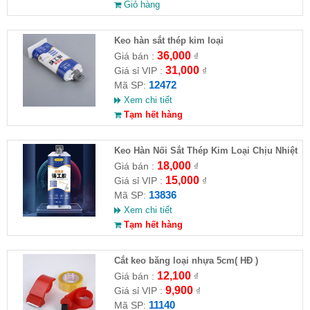
Giỏ hàng
Keo hàn sắt thép kim loại
36,000
Giá bán :
₫
31,000
Giá sỉ VIP :
₫
12472
Mã SP:
Xem chi tiết
Tạm hết hàng
Keo Hàn Nối Sắt Thép Kim Loại Chịu Nhiệt
Chống Bong
18,000
Giá bán :
₫
15,000
Giá sỉ VIP :
₫
13836
Mã SP:
Xem chi tiết
Tạm hết hàng
Cắt keo băng loại nhựa 5cm( HĐ )
12,100
Giá bán :
₫
9,900
Giá sỉ VIP :
₫
11140
Mã SP: