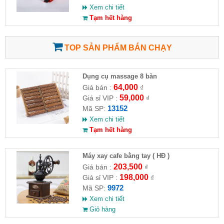
Xem chi tiết
Tạm hết hàng
TOP SẢN PHẨM BÁN CHẠY
Dụng cụ massage 8 bàn
64,000
Giá bán :
₫
59,000
Giá sỉ VIP :
₫
13152
Mã SP:
Xem chi tiết
Tạm hết hàng
Máy xay cafe bằng tay ( HĐ )
203,500
Giá bán :
₫
198,000
Giá sỉ VIP :
₫
9972
Mã SP:
Xem chi tiết
Giỏ hàng