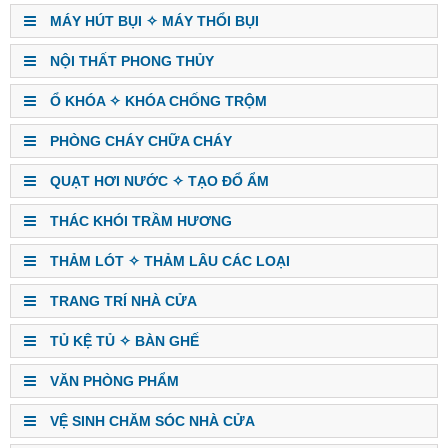
MÁY HÚT BỤI ✧ MÁY THỔI BỤI
NỘI THẤT PHONG THỦY
Ổ KHÓA ✧ KHÓA CHỐNG TRỘM
PHÒNG CHÁY CHỮA CHÁY
QUẠT HƠI NƯỚC ✧ TẠO ĐỔ ẨM
THÁC KHÓI TRẦM HƯƠNG
THẢM LÓT ✧ THẢM LÂU CÁC LOẠI
TRANG TRÍ NHÀ CỬA
TỦ KỆ TỦ ✧ BÀN GHẾ
VĂN PHÒNG PHẨM
VỆ SINH CHĂM SÓC NHÀ CỬA