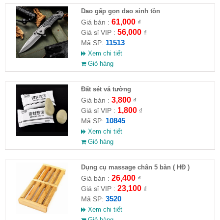
Dao gấp gọn dao sinh tồn
61,000
Giá bán :
₫
56,000
Giá sỉ VIP :
₫
11513
Mã SP:
Xem chi tiết
Giỏ hàng
Đất sét vá tường
3,800
Giá bán :
₫
1,800
Giá sỉ VIP :
₫
10845
Mã SP:
Xem chi tiết
Giỏ hàng
Dụng cụ massage chân 5 bàn ( HĐ )
26,400
Giá bán :
₫
23,100
Giá sỉ VIP :
₫
3520
Mã SP:
Xem chi tiết
Giỏ hàng