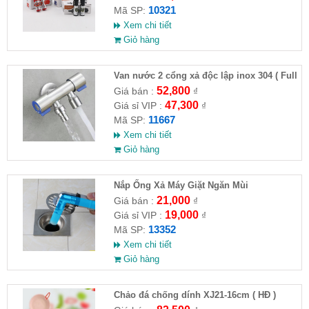
10321
Mã SP:
Xem chi tiết
Giỏ hàng
Van nước 2 cổng xả độc lập inox 304 ( Full
VAT )
52,800
Giá bán :
₫
47,300
Giá sỉ VIP :
₫
11667
Mã SP:
Xem chi tiết
Giỏ hàng
Nắp Ống Xả Máy Giặt Ngăn Mùi
21,000
Giá bán :
₫
19,000
Giá sỉ VIP :
₫
13352
Mã SP:
Xem chi tiết
Giỏ hàng
Chảo đá chống dính XJ21-16cm ( HĐ )