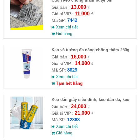
Cuộn keo chống thấm butyl 5m
13,000
Giá bán :
₫
11,000
Giá sỉ VIP :
₫
7442
Mã SP:
Xem chi tiết
Giỏ hàng
Keo vá tường đa năng chống thấm 250g
16,000
Giá bán :
₫
14,000
Giá sỉ VIP :
₫
8629
Mã SP:
Xem chi tiết
Tạm hết hàng
Keo dán giày siêu dính, keo dán da, keo
giày thể thao
24,000
Giá bán :
₫
21,000
Giá sỉ VIP :
₫
12363
Mã SP:
Xem chi tiết
Giỏ hàng