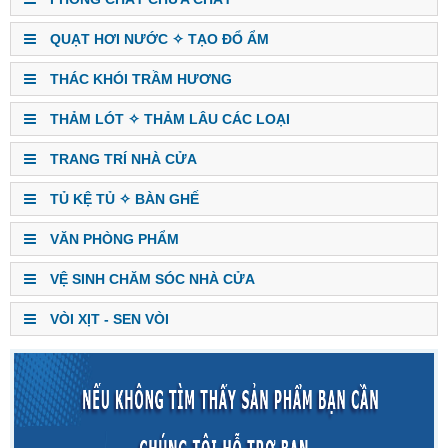
QUẠT HƠI NƯỚC ✧ TẠO ĐỔ ẨM
THÁC KHÓI TRẦM HƯƠNG
THẢM LÓT ✧ THẢM LÂU CÁC LOẠI
TRANG TRÍ NHÀ CỬA
TỦ KỆ TỦ ✧ BÀN GHẾ
VĂN PHÒNG PHẨM
VỆ SINH CHĂM SÓC NHÀ CỬA
VÒI XỊT - SEN VÒI