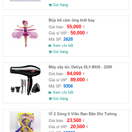
Giỏ hàng
​Búp bê cảm ứng biết bay
55,000
Giá bán :
₫
50,000
Giá sỉ VIP :
₫
2628
Mã SP:
Xem chi tiết
Giỏ hàng
Máy sấy tóc Deliya DLY-8018 - 2200
94,000
Giá bán :
₫
89,000
Giá sỉ VIP :
₫
9356
Mã SP:
Xem chi tiết
Giỏ hàng
VỈ 2 Súng 6 Viên Đạn Bắn Dín Tường
23,500
Giá bán :
₫
20,500
Giá sỉ VIP :
₫