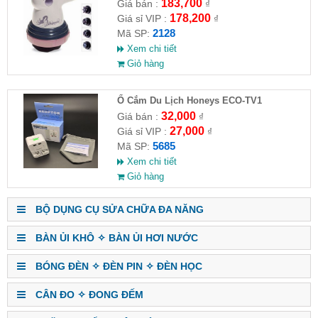
HĐ )
183,700
Giá bán :
₫
178,200
Giá sỉ VIP :
₫
2128
Mã SP:
Xem chi tiết
Giỏ hàng
Ổ Cắm Du Lịch Honeys ECO-TV1
32,000
Giá bán :
₫
27,000
Giá sỉ VIP :
₫
5685
Mã SP:
Xem chi tiết
Giỏ hàng
BỘ DỤNG CỤ SỬA CHỮA ĐA NĂNG
BÀN ỦI KHÔ ✧ BÀN ỦI HƠI NƯỚC
BÓNG ĐÈN ✧ ĐÈN PIN ✧ ĐÈN HỌC
CÂN ĐO ✧ ĐONG ĐẾM