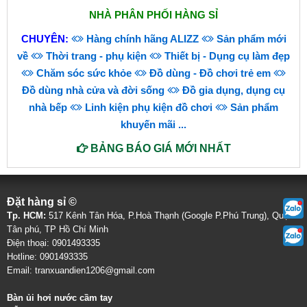
NHÀ PHÂN PHỐI HÀNG SỈ
CHUYÊN:
Hàng chính hãng ALIZZ
Sản phẩm mới
về
Thời trang - phụ kiện
Thiết bị - Dụng cụ làm đẹp
Chăm sóc sức khỏe
Đồ dùng - Đồ chơi trẻ em
Đồ dùng nhà cửa và đời sống
Đồ gia dụng, dụng cụ
nhà bếp
Linh kiện phụ kiện đồ chơi
Sản phẩm
khuyến mãi
...
BẢNG BÁO GIÁ MỚI NHẤT
Đặt hàng sỉ ©
Tp. HCM:
517 Kênh Tân Hóa, P.Hoà Thạnh (Google P.Phú Trung), Quận
Tân phú, TP Hồ Chí Minh
Điện thoại: 0901493335
Hotline: 0901493335
Email: tranxuandien1206@gmail.com
Bàn ủi hơi nước cầm tay