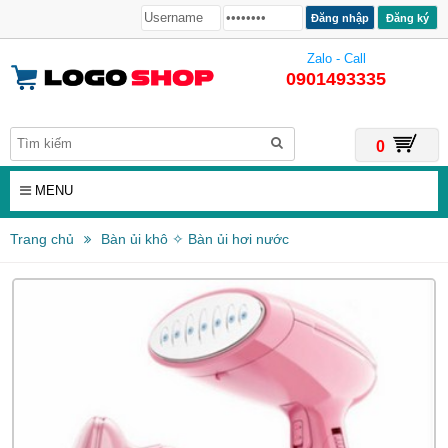
Đăng ký
Zalo - Call
0901493335
0
MENU
Trang chủ
Bàn ủi khô ✧ Bàn ủi hơi nước