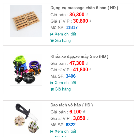
Dụng cụ massage chân 6 bàn ( HĐ )
36,300
Giá bán :
₫
30,800
Giá sỉ VIP :
₫
11817
Mã SP:
Xem chi tiết
Giỏ hàng
Khóa xe đạp,xe máy 5 số (HĐ )
47,300
Giá bán :
₫
41,800
Giá sỉ VIP :
₫
3406
Mã SP:
Xem chi tiết
Giỏ hàng
Dao tách vỏ hào ( HĐ )
6,100
Giá bán :
₫
3,850
Giá sỉ VIP :
₫
6322
Mã SP:
Xem chi tiết