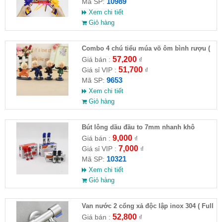
10989
Mã SP:
Xem chi tiết
Giỏ hàng
Combo 4 chú tiểu múa võ ôm bình rượu (
HĐ )
57,200
Giá bán :
₫
51,700
Giá sỉ VIP :
₫
9653
Mã SP:
Xem chi tiết
Giỏ hàng
Bút lông dầu đầu to 7mm nhanh khô
9,000
Giá bán :
₫
7,000
Giá sỉ VIP :
₫
10321
Mã SP:
Xem chi tiết
Giỏ hàng
Van nước 2 cổng xả độc lập inox 304 ( Full
VAT )
52,800
Giá bán :
₫