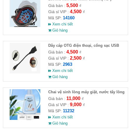
5,500
Giá bán :
₫
4,500
Giá sỉ VIP :
₫
14160
Mã SP:
Xem chi tiết
Giỏ hàng
Dây cáp OTG điện thoại, cổng sạc USB
4,500
Giá bán :
₫
2,500
Giá sỉ VIP :
₫
2963
Mã SP:
Xem chi tiết
Giỏ hàng
Chai vệ sinh lồng máy giặt, nước tẩy lồng
máy giặt CLEANING FLUID
11,000
Giá bán :
₫
9,000
Giá sỉ VIP :
₫
11232
Mã SP:
Xem chi tiết
Giỏ hàng