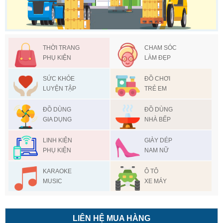
THỜI TRANG
CHAM SÓC
PHỤ KIỆN
LÀM ĐẸP
SỨC KHỎE
ĐỒ CHƠI
LUYỆN TẬP
TRẺ EM
ĐỒ DÙNG
ĐỒ DÙNG
GIA DỤNG
NHÀ BẾP
LINH KIỆN
GIÀY DÉP
PHỤ KIỆN
NAM NỮ
KARAOKE
Ô TÔ
MUSIC
XE MÁY
LIÊN HỆ MUA HÀNG