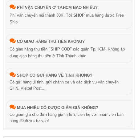
PHÍ VẬN CHUYỂN Ở TP.HCM BAO NHIÊU?
Phí vận chuyển nội thành 30K, Tới
SHOP
mua hàng được Free
Ship
CÓ GIAO HÀNG THU TIỀN KHÔNG?
Có giao hàng thu tiền
"SHIP COD"
các quận Tp.HCM, Không áp
dụng giao hàng thu tiền ở Tỉnh Thành khác
SHOP CÓ GỬI HÀNG VỀ TỈNH KHÔNG?
Có gửi hàng đi tỉnh, gửi chành xe và các dịch vụ vận chuyển
GHN, Viettel Post…
MUA NHIỀU CÓ ĐƯỢC GIẢM GIÁ KHÔNG?
Có giảm giá cho đơn hàng giá trị lớn, Liên hệ với nhân viên bán
hàng để được tư vấn!