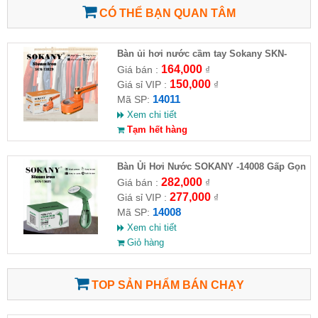
CÓ THỂ BẠN QUAN TÂM
Bàn ủi hơi nước cầm tay Sokany SKN-
14011
164,000
Giá bán :
₫
150,000
Giá sỉ VIP :
₫
14011
Mã SP:
Xem chi tiết
Tạm hết hàng
Bàn Ủi Hơi Nước SOKANY -14008 Gấp Gọn
Cầm Tay 1500W
282,000
Giá bán :
₫
277,000
Giá sỉ VIP :
₫
14008
Mã SP:
Xem chi tiết
Giỏ hàng
TOP SẢN PHẨM BÁN CHẠY