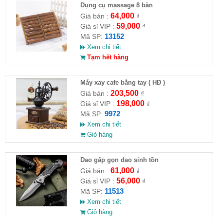
Dụng cụ massage 8 bàn
64,000
Giá bán :
₫
59,000
Giá sỉ VIP :
₫
13152
Mã SP:
Xem chi tiết
Tạm hết hàng
Máy xay cafe bằng tay ( HĐ )
203,500
Giá bán :
₫
198,000
Giá sỉ VIP :
₫
9972
Mã SP:
Xem chi tiết
Giỏ hàng
Dao gấp gọn dao sinh tồn
61,000
Giá bán :
₫
56,000
Giá sỉ VIP :
₫
11513
Mã SP:
Xem chi tiết
Giỏ hàng