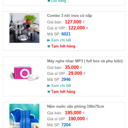
Giỏ hàng
Combo 3 nồi inox có nắp
127,000
Giá bán :
₫
122,000
Giá sỉ VIP :
₫
6021
Mã SP:
Xem chi tiết
Tạm hết hàng
Máy nghe nhạc MP3 ( full box và phụ kiện)
35,000
Giá bán :
₫
29,000
Giá sỉ VIP :
₫
2946
Mã SP:
Xem chi tiết
Tạm hết hàng
Nệm nước văn phòng 190x75cm
195,000
Giá bán :
₫
190,000
Giá sỉ VIP :
₫
7204
Mã SP: