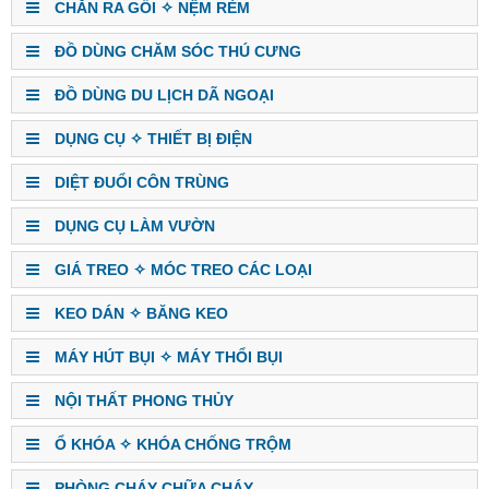
CHĂN RA GỐI ✧ NỆM RÈM
ĐỒ DÙNG CHĂM SÓC THÚ CƯNG
ĐỒ DÙNG DU LỊCH DÃ NGOẠI
DỤNG CỤ ✧ THIẾT BỊ ĐIỆN
DIỆT ĐUỔI CÔN TRÙNG
DỤNG CỤ LÀM VƯỜN
GIÁ TREO ✧ MÓC TREO CÁC LOẠI
KEO DÁN ✧ BĂNG KEO
MÁY HÚT BỤI ✧ MÁY THỔI BỤI
NỘI THẤT PHONG THỦY
Ổ KHÓA ✧ KHÓA CHỐNG TRỘM
PHÒNG CHÁY CHỮA CHÁY