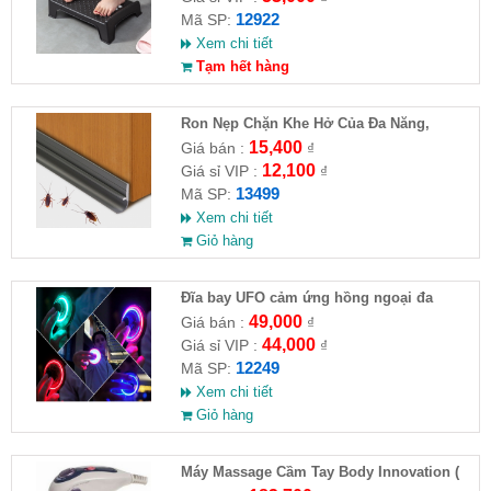
12922
Mã SP:
Xem chi tiết
Tạm hết hàng
Ron Nẹp Chặn Khe Hở Của Đa Năng,
Chống Côn Trùng( HĐ )
15,400
Giá bán :
₫
12,100
Giá sỉ VIP :
₫
13499
Mã SP:
Xem chi tiết
Giỏ hàng
Đĩa bay UFO cảm ứng hồng ngoại đa
chiều tự động bay về
49,000
Giá bán :
₫
44,000
Giá sỉ VIP :
₫
12249
Mã SP:
Xem chi tiết
Giỏ hàng
Máy Massage Cầm Tay Body Innovation (