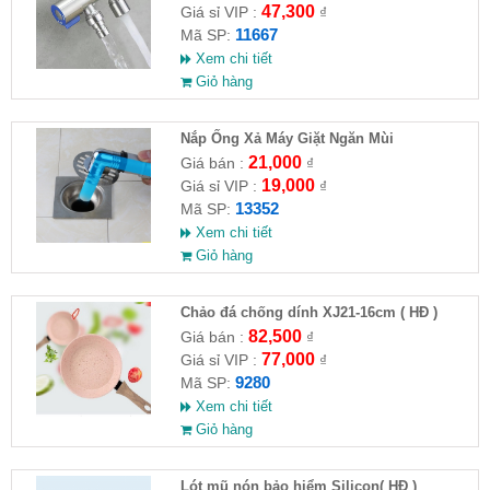
47,300
Giá sỉ VIP :
₫
11667
Mã SP:
Xem chi tiết
Giỏ hàng
Nắp Ống Xả Máy Giặt Ngăn Mùi
21,000
Giá bán :
₫
19,000
Giá sỉ VIP :
₫
13352
Mã SP:
Xem chi tiết
Giỏ hàng
Chảo đá chống dính XJ21-16cm ( HĐ )
82,500
Giá bán :
₫
77,000
Giá sỉ VIP :
₫
9280
Mã SP:
Xem chi tiết
Giỏ hàng
Lót mũ nón bảo hiểm Silicon( HĐ )