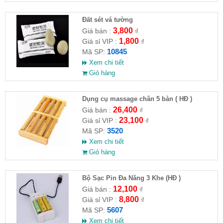
Đất sét vá tường
3,800
Giá bán :
₫
1,800
Giá sỉ VIP :
₫
10845
Mã SP:
Xem chi tiết
Giỏ hàng
Dụng cụ massage chân 5 bàn ( HĐ )
26,400
Giá bán :
₫
23,100
Giá sỉ VIP :
₫
3520
Mã SP:
Xem chi tiết
Giỏ hàng
Bộ Sạc Pin Đa Năng 3 Khe (HĐ )
12,100
Giá bán :
₫
8,800
Giá sỉ VIP :
₫
5607
Mã SP:
Xem chi tiết