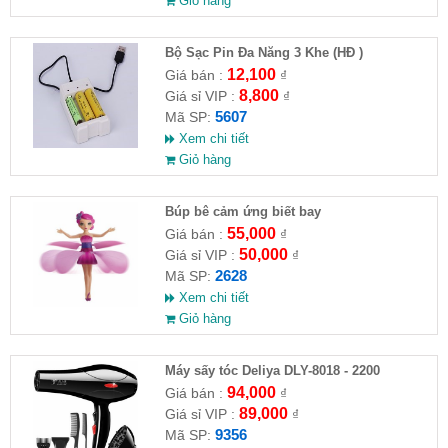
Giỏ hàng
Bộ Sạc Pin Đa Năng 3 Khe (HĐ )
12,100
Giá bán :
₫
8,800
Giá sỉ VIP :
₫
5607
Mã SP:
Xem chi tiết
Giỏ hàng
​Búp bê cảm ứng biết bay
55,000
Giá bán :
₫
50,000
Giá sỉ VIP :
₫
2628
Mã SP:
Xem chi tiết
Giỏ hàng
Máy sấy tóc Deliya DLY-8018 - 2200
94,000
Giá bán :
₫
89,000
Giá sỉ VIP :
₫
9356
Mã SP: