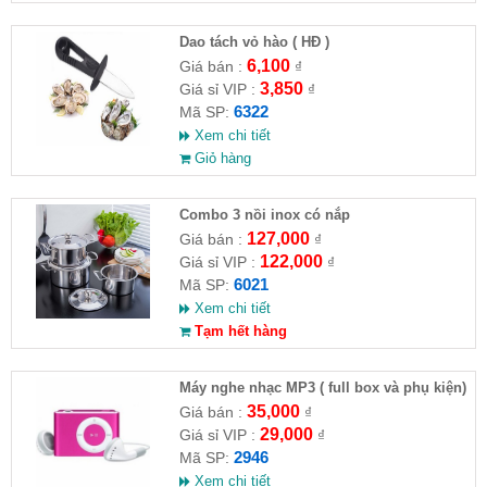
Dao tách vỏ hào ( HĐ )
6,100
Giá bán :
₫
3,850
Giá sỉ VIP :
₫
6322
Mã SP:
Xem chi tiết
Giỏ hàng
Combo 3 nồi inox có nắp
127,000
Giá bán :
₫
122,000
Giá sỉ VIP :
₫
6021
Mã SP:
Xem chi tiết
Tạm hết hàng
Máy nghe nhạc MP3 ( full box và phụ kiện)
35,000
Giá bán :
₫
29,000
Giá sỉ VIP :
₫
2946
Mã SP:
Xem chi tiết