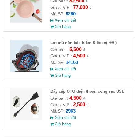
82,500
Giá bán :
₫
77,000
Giá sỉ VIP :
₫
9280
Mã SP:
Xem chi tiết
Giỏ hàng
Lót mũ nón bảo hiểm Silicon( HĐ )
5,500
Giá bán :
₫
4,500
Giá sỉ VIP :
₫
14160
Mã SP:
Xem chi tiết
Giỏ hàng
Dây cáp OTG điện thoại, cổng sạc USB
4,500
Giá bán :
₫
2,500
Giá sỉ VIP :
₫
2963
Mã SP:
Xem chi tiết
Giỏ hàng