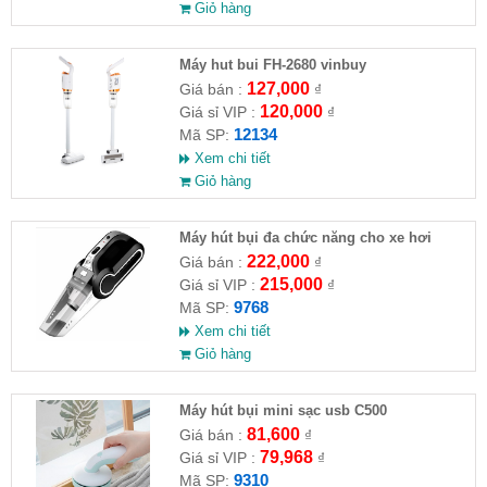
Giỏ hàng
Máy hut bui FH-2680 vinbuy
127,000
Giá bán :
₫
120,000
Giá sỉ VIP :
₫
12134
Mã SP:
Xem chi tiết
Giỏ hàng
Máy hút bụi đa chức năng cho xe hơi
Vacuum Cleaner
222,000
Giá bán :
₫
215,000
Giá sỉ VIP :
₫
9768
Mã SP:
Xem chi tiết
Giỏ hàng
Máy hút bụi mini sạc usb C500
15.3x8.6x4x3cm
81,600
Giá bán :
₫
79,968
Giá sỉ VIP :
₫
9310
Mã SP: