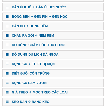
BÀN ỦI KHÔ ✧ BÀN ỦI HƠI NƯỚC
BÓNG ĐÈN ✧ ĐÈN PIN ✧ ĐÈN HỌC
CÂN ĐO ✧ ĐONG ĐẾM
CHĂN RA GỐI ✧ NỆM RÈM
ĐỒ DÙNG CHĂM SÓC THÚ CƯNG
ĐỒ DÙNG DU LỊCH DÃ NGOẠI
DỤNG CỤ ✧ THIẾT BỊ ĐIỆN
DIỆT ĐUỔI CÔN TRÙNG
DỤNG CỤ LÀM VƯỜN
GIÁ TREO ✧ MÓC TREO CÁC LOẠI
KEO DÁN ✧ BĂNG KEO