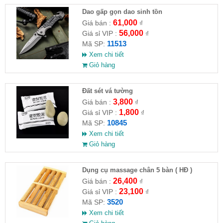
Dao gấp gọn dao sinh tồn
61,000
Giá bán :
₫
56,000
Giá sỉ VIP :
₫
11513
Mã SP:
Xem chi tiết
Giỏ hàng
Đất sét vá tường
3,800
Giá bán :
₫
1,800
Giá sỉ VIP :
₫
10845
Mã SP:
Xem chi tiết
Giỏ hàng
Dụng cụ massage chân 5 bàn ( HĐ )
26,400
Giá bán :
₫
23,100
Giá sỉ VIP :
₫
3520
Mã SP:
Xem chi tiết