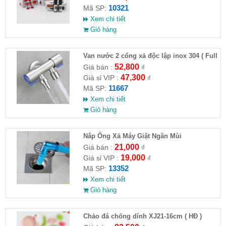
10321
Mã SP:
Xem chi tiết
Giỏ hàng
Van nước 2 cổng xả độc lập inox 304 ( Full
VAT )
52,800
Giá bán :
₫
47,300
Giá sỉ VIP :
₫
11667
Mã SP:
Xem chi tiết
Giỏ hàng
Nắp Ống Xả Máy Giặt Ngăn Mùi
21,000
Giá bán :
₫
19,000
Giá sỉ VIP :
₫
13352
Mã SP:
Xem chi tiết
Giỏ hàng
Chảo đá chống dính XJ21-16cm ( HĐ )