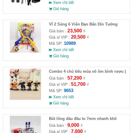
Xem chi tiết
Giỏ hàng
VỈ 2 Súng 6 Viên Đạn Bắn Dín Tường
23,500
Giá bán :
₫
20,500
Giá sỉ VIP :
₫
10989
Mã SP:
Xem chi tiết
Giỏ hàng
Combo 4 chú tiểu múa võ ôm bình rượu (
HĐ )
57,200
Giá bán :
₫
51,700
Giá sỉ VIP :
₫
9653
Mã SP:
Xem chi tiết
Giỏ hàng
Bút lông dầu đầu to 7mm nhanh khô
9,000
Giá bán :
₫
7,000
Giá sỉ VIP :
₫