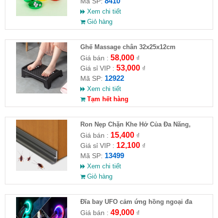
8410
Mã SP:
Xem chi tiết
Giỏ hàng
Ghế Massage chân 32x25x12cm
58,000
Giá bán :
₫
53,000
Giá sỉ VIP :
₫
12922
Mã SP:
Xem chi tiết
Tạm hết hàng
Ron Nẹp Chặn Khe Hở Của Đa Năng,
Chống Côn Trùng( HĐ )
15,400
Giá bán :
₫
12,100
Giá sỉ VIP :
₫
13499
Mã SP:
Xem chi tiết
Giỏ hàng
Đĩa bay UFO cảm ứng hồng ngoại đa
chiều tự động bay về
49,000
Giá bán :
₫