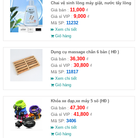
Chai vệ sinh lồng máy giặt, nước tẩy lồng
máy giặt CLEANING FLUID
11,000
Giá bán :
₫
9,000
Giá sỉ VIP :
₫
11232
Mã SP:
Xem chi tiết
Giỏ hàng
Dụng cụ massage chân 6 bàn ( HĐ )
36,300
Giá bán :
₫
30,800
Giá sỉ VIP :
₫
11817
Mã SP:
Xem chi tiết
Giỏ hàng
Khóa xe đạp,xe máy 5 số (HĐ )
47,300
Giá bán :
₫
41,800
Giá sỉ VIP :
₫
3406
Mã SP:
Xem chi tiết
Giỏ hàng