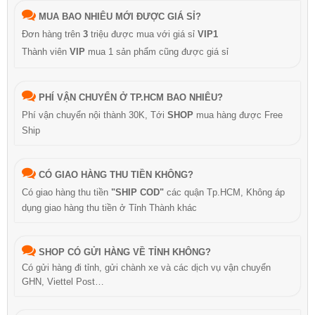
MUA BAO NHIÊU MỚI ĐƯỢC GIÁ SỈ?
Đơn hàng trên
3
triệu được mua với giá sỉ
VIP1
Thành viên
VIP
mua 1 sản phẩm cũng được giá sỉ
PHÍ VẬN CHUYỂN Ở TP.HCM BAO NHIÊU?
Phí vận chuyển nội thành 30K, Tới
SHOP
mua hàng được Free
Ship
CÓ GIAO HÀNG THU TIỀN KHÔNG?
Có giao hàng thu tiền
"SHIP COD"
các quận Tp.HCM, Không áp
dụng giao hàng thu tiền ở Tỉnh Thành khác
SHOP CÓ GỬI HÀNG VỀ TỈNH KHÔNG?
Có gửi hàng đi tỉnh, gửi chành xe và các dịch vụ vận chuyển
GHN, Viettel Post…