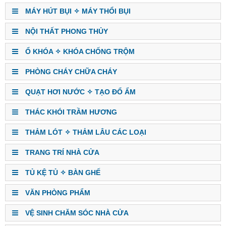
MÁY HÚT BỤI ✧ MÁY THỔI BỤI
NỘI THẤT PHONG THỦY
Ổ KHÓA ✧ KHÓA CHỐNG TRỘM
PHÒNG CHÁY CHỮA CHÁY
QUẠT HƠI NƯỚC ✧ TẠO ĐỔ ẨM
THÁC KHÓI TRẦM HƯƠNG
THẢM LÓT ✧ THẢM LÂU CÁC LOẠI
TRANG TRÍ NHÀ CỬA
TỦ KỆ TỦ ✧ BÀN GHẾ
VĂN PHÒNG PHẨM
VỆ SINH CHĂM SÓC NHÀ CỬA