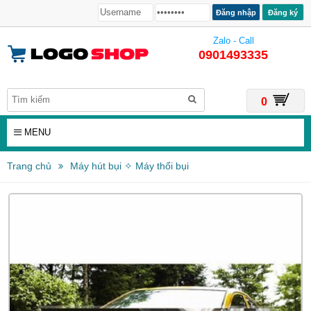
Đăng ký
Zalo - Call
0901493335
0
MENU
Trang chủ
Máy hút bụi ✧ Máy thổi bụi