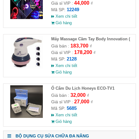
44,000
Giá sỉ VIP :
₫
12249
Mã SP:
Xem chi tiết
Giỏ hàng
Máy Massage Cầm Tay Body Innovation (
HĐ )
183,700
Giá bán :
₫
178,200
Giá sỉ VIP :
₫
2128
Mã SP:
Xem chi tiết
Giỏ hàng
Ổ Cắm Du Lịch Honeys ECO-TV1
32,000
Giá bán :
₫
27,000
Giá sỉ VIP :
₫
5685
Mã SP:
Xem chi tiết
Giỏ hàng
BỘ DỤNG CỤ SỬA CHỮA ĐA NĂNG