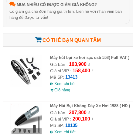
MUA NHIỀU CÓ ĐƯỢC GIẢM GIÁ KHÔNG?
Có giảm giá cho đơn hàng giá trị lớn, Liên hệ với nhân viên bán
hàng để được tư vấn!
CÓ THỂ BẠN QUAN TÂM
Máy hút bụi xe hơi sạc usb 558( Full VAT )
163,900
Giá bán :
₫
158,400
Giá sỉ VIP :
₫
13413
Mã SP:
Xem chi tiết
Giỏ hàng
Máy Hút Bụi Không Dây Xe Hơi 1988 ( HĐ )
207,800
Giá bán :
₫
200,100
Giá sỉ VIP :
₫
10135
Mã SP:
Xem chi tiết