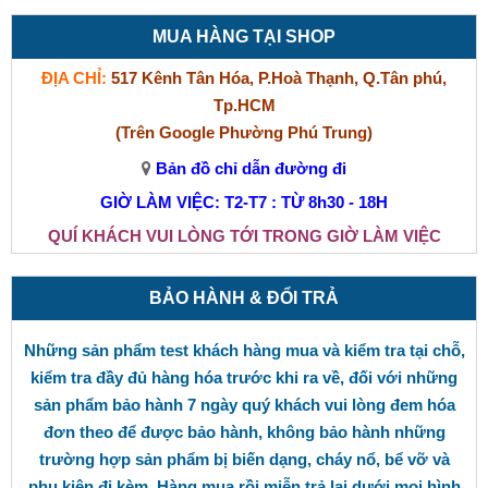
MUA HÀNG TẠI SHOP
ĐỊA CHỈ:
517 Kênh Tân Hóa, P.Hoà Thạnh, Q.Tân phú,
Tp.HCM
(Trên Google Phường Phú Trung)
Bản đồ chỉ dẫn đường đi
GIỜ LÀM VIỆC: T2-T7 : TỪ 8h30 - 18H
QUÍ KHÁCH VUI LÒNG TỚI TRONG GIỜ LÀM VIỆC
BẢO HÀNH & ĐỔI TRẢ
Những sản phẩm test khách hàng mua và kiểm tra tại chỗ,
kiểm tra đầy đủ hàng hóa trước khi ra về, đối với những
sản phẩm bảo hành 7 ngày quý khách vui lòng đem hóa
đơn theo để được bảo hành, không bảo hành những
trường hợp sản phẩm bị biến dạng, cháy nổ, bể vỡ và
phụ kiện đi kèm. Hàng mua rồi miễn trả lại dưới mọi hình