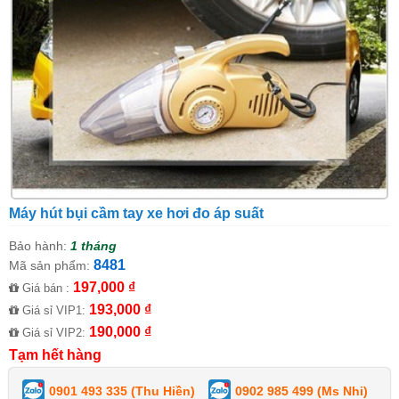
Máy hút bụi cầm tay xe hơi đo áp suất
Bảo hành:
1 tháng
8481
Mã sản phẩm:
197,000 ₫
Giá bán :
193,000 ₫
Giá sỉ VIP1:
190,000 ₫
Giá sỉ VIP2:
Tạm hết hàng
0901 493 335 (Thu Hiền)
0902 985 499 (Ms Nhi)