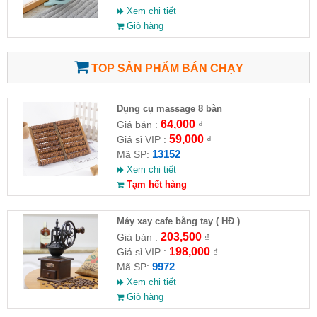
Xem chi tiết
Giỏ hàng
TOP SẢN PHẨM BÁN CHẠY
Dụng cụ massage 8 bàn
64,000
Giá bán :
₫
59,000
Giá sỉ VIP :
₫
13152
Mã SP:
Xem chi tiết
Tạm hết hàng
Máy xay cafe bằng tay ( HĐ )
203,500
Giá bán :
₫
198,000
Giá sỉ VIP :
₫
9972
Mã SP:
Xem chi tiết
Giỏ hàng