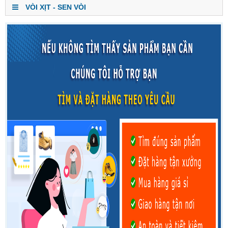
VÒI XỊT - SEN VÒI