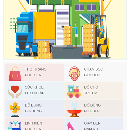
THỜI TRANG
CHAM SÓC
PHỤ KIỆN
LÀM ĐẸP
SỨC KHỎE
ĐỒ CHƠI
LUYỆN TẬP
TRẺ EM
ĐỒ DÙNG
ĐỒ DÙNG
GIA DỤNG
NHÀ BẾP
LINH KIỆN
GIÀY DÉP
PHỤ KIỆN
NAM NỮ