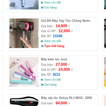
Xem chi tiết
Giỏ hàng
Giá Đỡ Máy Sấy Tóc Chống Nước
14,000
Giá bán :
₫
12,000
Giá sỉ VIP :
₫
13166
Mã SP:
Xem chi tiết
Tạm hết hàng
Máy bấm tóc mini
27,000
Giá bán :
₫
24,000
Giá sỉ VIP :
₫
9231
Mã SP:
Xem chi tiết
Giỏ hàng
Máy sấy tóc Deliya DLY-8018 - 2200
94,000
Giá bán :
₫