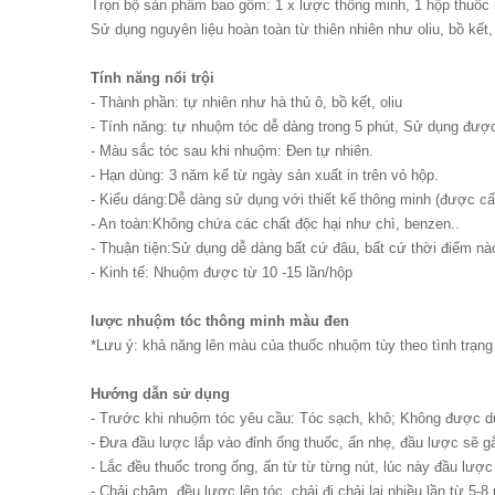
Trọn bộ sản phẩm bao gồm: 1 x lược thông minh, 1 hộp thuốc
Sử dụng nguyên liệu hoàn toàn từ thiên nhiên như oliu, bồ kết, 
Tính năng nổi trội
- Thành phần: tự nhiên như hà thủ ô, bồ kết, oliu
- Tính năng: tự nhuộm tóc dễ dàng trong 5 phút, Sử dụng được
- Màu sắc tóc sau khi nhuộm: Đen tự nhiên.
- Hạn dùng: 3 năm kể từ ngày sản xuất in trên vỏ hộp.
- Kiểu dáng:Dễ dàng sử dụng với thiết kế thông minh (được c
- An toàn:Không chứa các chất độc hại như chì, benzen..
- Thuận tiện:Sử dụng dễ dàng bất cứ đâu, bất cứ thời điểm nà
- Kinh tế: Nhuộm được từ 10 -15 lần/hộp
lược nhuộm tóc thông minh màu đen
*Lưu ý: khả năng lên màu của thuốc nhuộm tùy theo tình trạ
Hướng dẫn sử dụng
- Trước khi nhuộm tóc yêu cầu: Tóc sạch, khô; Không được d
- Đưa đầu lược lắp vào đỉnh ống thuốc, ấn nhẹ, đầu lược sẽ gắ
- Lắc đều thuốc trong ống, ấn từ từ từng nút, lúc này đầu lược 
- Chải chậm, đều lược lên tóc, chải đi chải lại nhiều lần từ 5-8