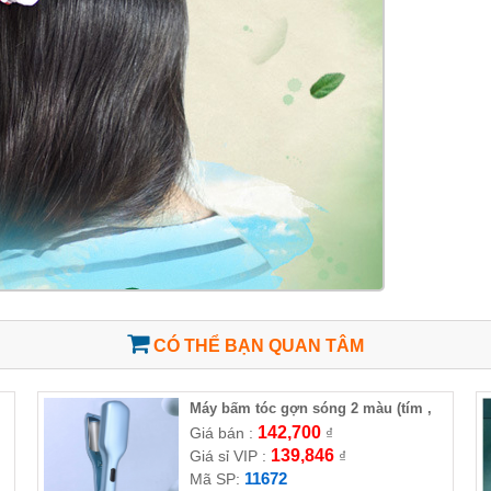
CÓ THỂ BẠN QUAN TÂM
Máy bấm tóc gợn sóng 2 màu (tím ,
hồng)
142,700
Giá bán :
₫
139,846
Giá sỉ VIP :
₫
11672
Mã SP: