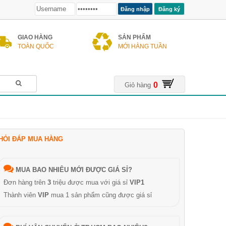
Đăng ký
GIAO HÀNG
SẢN PHẨM
TOÀN QUỐC
MỚI HÀNG TUẦN
0
Giỏ hàng
HỎI ĐÁP MUA HÀNG
MUA BAO NHIÊU MỚI ĐƯỢC GIÁ SỈ?
Đơn hàng trên
3
triệu được mua với giá sỉ
VIP1
Thành viên
VIP
mua 1 sản phẩm cũng được giá sỉ