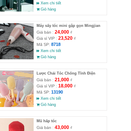
Xem chi tiết
Giỏ hàng
Máy sấy tóc mini gập gọn Mingjian
450W
24,000
Giá bán :
₫
23,520
Giá sỉ VIP :
₫
8718
Mã SP:
Xem chi tiết
Giỏ hàng
Lược Chải Tóc Chống Tĩnh Điện
Massage Da Đầu Đủ Màu
21,000
Giá bán :
₫
18,000
Giá sỉ VIP :
₫
13190
Mã SP:
Xem chi tiết
Giỏ hàng
Mũ hấp tóc
43,000
Giá bán :
₫