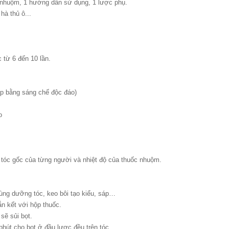
 nhuộm, 1 hướng dẫn sử dụng, 1 lược phụ.
hà thủ ô...
 từ 6 đến 10 lần.
ấp bằng sáng chế độc đáo)
o
ng tóc gốc của từng người và nhiệt độ của thuốc nhuộm.
ùng dưỡng tóc, keo bôi tạo kiểu, sáp…
n kết với hộp thuốc.
sẽ sủi bọt.
 phút cho bọt ở đầu lược đều trên tóc.