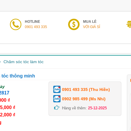
HOTLINE
MUA LẺ
0901 493 335
VỚI GIÁ SỈ
Chăm sóc tóc làm tóc
tóc thông minh
gày
0901 493 335 (Thu Hiền)
2817
0902 985 499 (Ms Nhi)
000 ₫
5,000 ₫
Hàng về thêm:
25-12-2025
2,000 ₫
g