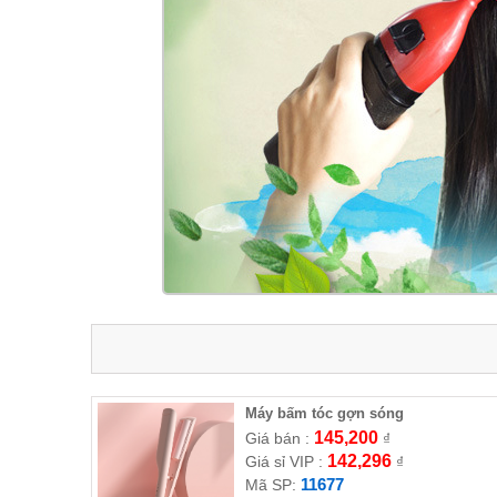
Máy bấm tóc gợn sóng
145,200
Giá bán :
₫
142,296
Giá sỉ VIP :
₫
11677
Mã SP: