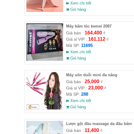
Xem chi tiết
Giỏ hàng
Máy bấm tóc kemei 2087
164,400
Giá bán :
₫
161,112
Giá sỉ VIP :
₫
11695
Mã SP:
Xem chi tiết
Giỏ hàng
Máy uốn duỗi mini đa năng
25,000
Giá bán :
₫
23,000
Giá sỉ VIP :
₫
288
Mã SP:
Xem chi tiết
Giỏ hàng
Lược gội đầu massage da đầu bấm
gỡ tóc
11,400
Giá bán :
₫