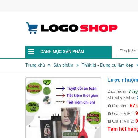
DANH MỤC SẢN PHẨM
Trang chủ
Sản phẩm
Thiết bị - Dụng cụ làm đẹp
Lược nhuộm 
Bảo hành:
7 n
Mã sản phẩm:
97,
Giá bán :
9
Giá sỉ VIP1:
9
Giá sỉ VIP2:
Tạm hết hàn