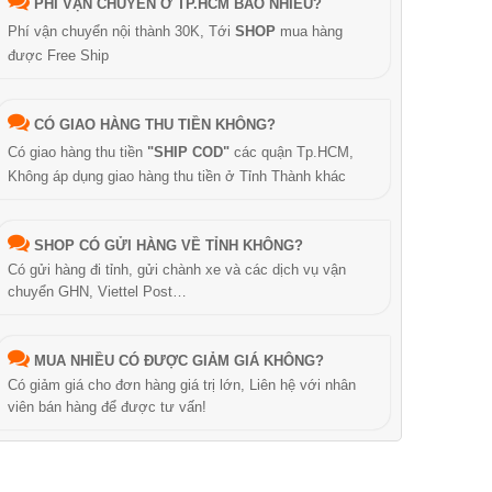
PHÍ VẬN CHUYỂN Ở TP.HCM BAO NHIÊU?
Phí vận chuyển nội thành 30K, Tới
SHOP
mua hàng
được Free Ship
CÓ GIAO HÀNG THU TIỀN KHÔNG?
Có giao hàng thu tiền
"SHIP COD"
các quận Tp.HCM,
Không áp dụng giao hàng thu tiền ở Tỉnh Thành khác
SHOP CÓ GỬI HÀNG VỀ TỈNH KHÔNG?
Có gửi hàng đi tỉnh, gửi chành xe và các dịch vụ vận
chuyển GHN, Viettel Post…
MUA NHIỀU CÓ ĐƯỢC GIẢM GIÁ KHÔNG?
Có giảm giá cho đơn hàng giá trị lớn, Liên hệ với nhân
viên bán hàng để được tư vấn!