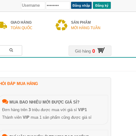
Đăng ký
GIAO HÀNG
SẢN PHẨM
TOÀN QUỐC
MỚI HÀNG TUẦN
0
Giỏ hàng
HỎI ĐÁP MUA HÀNG
MUA BAO NHIÊU MỚI ĐƯỢC GIÁ SỈ?
Đơn hàng trên
3
triệu được mua với giá sỉ
VIP1
Thành viên
VIP
mua 1 sản phẩm cũng được giá sỉ