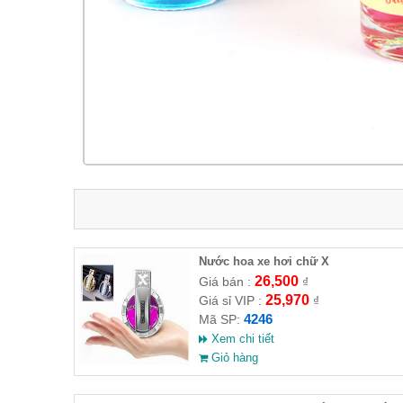
Nước hoa xe hơi chữ X
26,500
Giá bán :
₫
25,970
Giá sỉ VIP :
₫
4246
Mã SP:
Xem chi tiết
Giỏ hàng