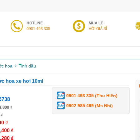
HOTLINE
MUA LẺ
0901 493 335
VỚI GIÁ SỈ
c hoa ✧ Tinh dầu
c hoa xe hơi 10ml
0901 493 335 (Thu Hiền)
6738
0902 985 499 (Ms Nhi)
4,800 ₫
 ₫
00 ₫
,400 ₫
,280 ₫