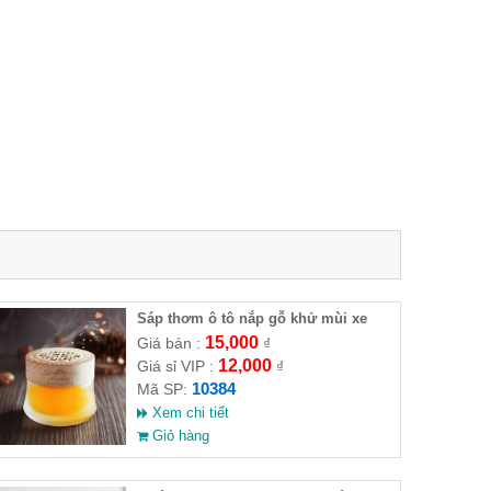
Sáp thơm ô tô nắp gỗ khử mùi xe
nhà cửa
15,000
Giá bán :
₫
12,000
Giá sỉ VIP :
₫
10384
Mã SP:
Xem chi tiết
Giỏ hàng