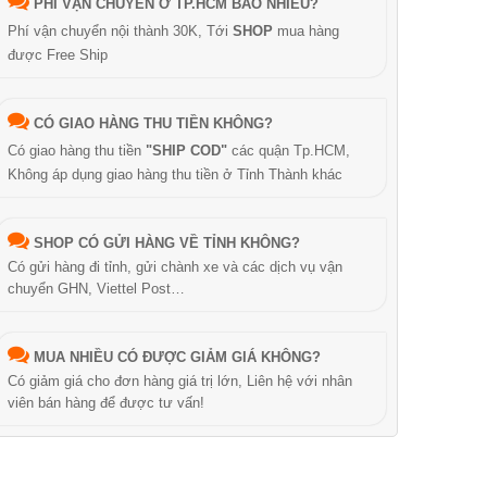
PHÍ VẬN CHUYỂN Ở TP.HCM BAO NHIÊU?
Phí vận chuyển nội thành 30K, Tới
SHOP
mua hàng
được Free Ship
CÓ GIAO HÀNG THU TIỀN KHÔNG?
Có giao hàng thu tiền
"SHIP COD"
các quận Tp.HCM,
Không áp dụng giao hàng thu tiền ở Tỉnh Thành khác
SHOP CÓ GỬI HÀNG VỀ TỈNH KHÔNG?
Có gửi hàng đi tỉnh, gửi chành xe và các dịch vụ vận
chuyển GHN, Viettel Post…
MUA NHIỀU CÓ ĐƯỢC GIẢM GIÁ KHÔNG?
Có giảm giá cho đơn hàng giá trị lớn, Liên hệ với nhân
viên bán hàng để được tư vấn!