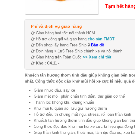
Tạm hết hàn
Phí và dịch vụ giao hàng
Giao hàng hoả tốc nội thành HCM
Hỗ trợ đóng gói và giao hàng
cho sàn TMDT
Đến shop lấy hàng Free Ship
Bản đồ
Đơn hàng > 1tr5 Free Ship chành xe và nội thành
Giao hàng trên Toàn Quốc
>> Xem chi tiết
Kho : C4.11 -
Khuếch tán hương thơm tinh dầu giúp không gian bên tron
nhất. Công thức độc đáo khử mùi hôi xe cực kì hiệu quả đ
Giảm nhức đầu, say xe
Giảm mệt mỏi, phấn chấn tinh thần, thư giãn cơ thể
Thanh lọc không khí, kháng khuẩn
Khử mùi tủ quần áo, lưu giữ hương thơm
Hỗ trợ điều trị chứng mất ngủ, stress, rối loạn thần kinh
Khuếch tán hương thơm tinh dầu giúp không gian bên tron
Công thức độc đáo khử mùi hôi xe cực kì hiệu quả đồng t
Giúp thần kinh thư giãn, thoải mái, làm dịu đầu óc, xoá t