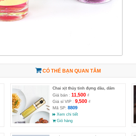
CÓ THỂ BẠN QUAN TÂM
Chai xịt thủy tinh đựng dầu, dấm
4x18cm -100ml
11,500
Giá bán :
₫
9,500
Giá sỉ VIP :
₫
8809
Mã SP:
Xem chi tiết
Giỏ hàng