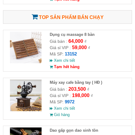
TOP SẢN PHẨM BÁN CHẠY
Dụng cụ massage 8 bàn
64,000
Giá bán :
₫
59,000
Giá sỉ VIP :
₫
13152
Mã SP:
Xem chi tiết
Tạm hết hàng
Máy xay cafe bằng tay ( HĐ )
203,500
Giá bán :
₫
198,000
Giá sỉ VIP :
₫
9972
Mã SP:
Xem chi tiết
Giỏ hàng
Dao gấp gọn dao sinh tồn