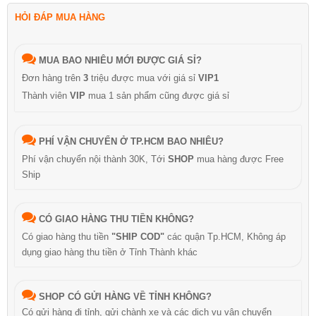
HỎI ĐÁP MUA HÀNG
MUA BAO NHIÊU MỚI ĐƯỢC GIÁ SỈ?
Đơn hàng trên
3
triệu được mua với giá sỉ
VIP1
Thành viên
VIP
mua 1 sản phẩm cũng được giá sỉ
PHÍ VẬN CHUYỂN Ở TP.HCM BAO NHIÊU?
Phí vận chuyển nội thành 30K, Tới
SHOP
mua hàng được Free
Ship
CÓ GIAO HÀNG THU TIỀN KHÔNG?
Có giao hàng thu tiền
"SHIP COD"
các quận Tp.HCM, Không áp
dụng giao hàng thu tiền ở Tỉnh Thành khác
SHOP CÓ GỬI HÀNG VỀ TỈNH KHÔNG?
Có gửi hàng đi tỉnh, gửi chành xe và các dịch vụ vận chuyển