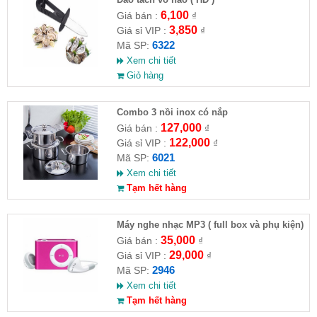
6,100
Giá bán :
₫
3,850
Giá sỉ VIP :
₫
6322
Mã SP:
Xem chi tiết
Giỏ hàng
Combo 3 nồi inox có nắp
127,000
Giá bán :
₫
122,000
Giá sỉ VIP :
₫
6021
Mã SP:
Xem chi tiết
Tạm hết hàng
Máy nghe nhạc MP3 ( full box và phụ kiện)
35,000
Giá bán :
₫
29,000
Giá sỉ VIP :
₫
2946
Mã SP:
Xem chi tiết
Tạm hết hàng