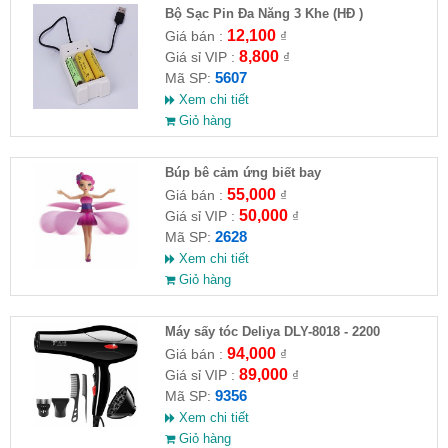
Bộ Sạc Pin Đa Năng 3 Khe (HĐ )
12,100
Giá bán :
₫
8,800
Giá sỉ VIP :
₫
5607
Mã SP:
Xem chi tiết
Giỏ hàng
​Búp bê cảm ứng biết bay
55,000
Giá bán :
₫
50,000
Giá sỉ VIP :
₫
2628
Mã SP:
Xem chi tiết
Giỏ hàng
Máy sấy tóc Deliya DLY-8018 - 2200
94,000
Giá bán :
₫
89,000
Giá sỉ VIP :
₫
9356
Mã SP:
Xem chi tiết
Giỏ hàng