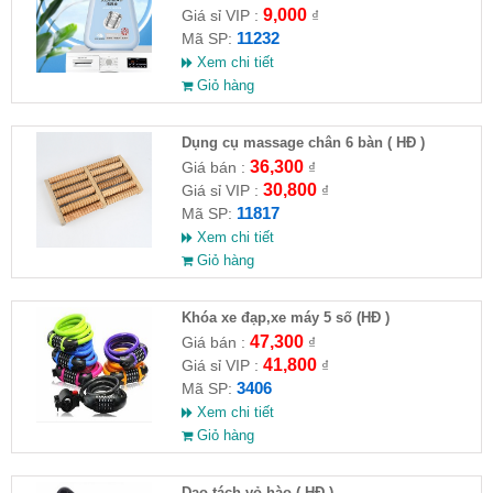
9,000
Giá sỉ VIP :
₫
11232
Mã SP:
Xem chi tiết
Giỏ hàng
Dụng cụ massage chân 6 bàn ( HĐ )
36,300
Giá bán :
₫
30,800
Giá sỉ VIP :
₫
11817
Mã SP:
Xem chi tiết
Giỏ hàng
Khóa xe đạp,xe máy 5 số (HĐ )
47,300
Giá bán :
₫
41,800
Giá sỉ VIP :
₫
3406
Mã SP:
Xem chi tiết
Giỏ hàng
Dao tách vỏ hào ( HĐ )