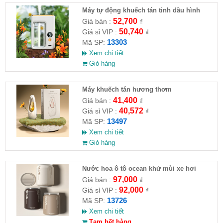
Máy tự động khuếch tán tinh dầu hình
vuông
52,700
Giá bán :
₫
50,740
Giá sỉ VIP :
₫
13303
Mã SP:
Xem chi tiết
Giỏ hàng
Máy khuếch tán hương thơm
41,400
Giá bán :
₫
40,572
Giá sỉ VIP :
₫
13497
Mã SP:
Xem chi tiết
Giỏ hàng
Nước hoa ô tô ocean khử mùi xe hơi
97,000
Giá bán :
₫
92,000
Giá sỉ VIP :
₫
13726
Mã SP:
Xem chi tiết
Tạm hết hàng