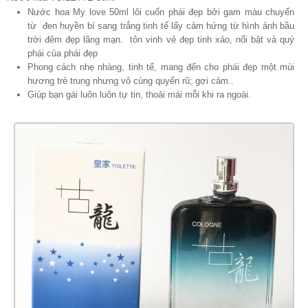
Nước hoa My love 50ml lôi cuốn phái đẹp bởi gam màu chuyển
từ đen huyền bí sang trắng tinh tế lấy cảm hứng từ hình ảnh bầu
trời đêm đẹp lãng mạn. tôn vinh vẻ đẹp tinh xảo, nổi bật và quý
phái của phái đẹp
Phong cách nhẹ nhàng, tinh tế, mang đến cho phái đẹp một mùi
hương trẻ trung nhưng vô cùng quyến rũ; gợi cảm..
Giúp bạn gái luôn luôn tự tin, thoải mái mỗi khi ra ngoài.