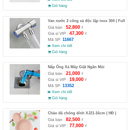
Giỏ hàng
Van nước 2 cổng xả độc lập inox 304 ( Full
VAT )
52,800
Giá bán :
₫
47,300
Giá sỉ VIP :
₫
11667
Mã SP:
Xem chi tiết
Giỏ hàng
Nắp Ống Xả Máy Giặt Ngăn Mùi
21,000
Giá bán :
₫
19,000
Giá sỉ VIP :
₫
13352
Mã SP:
Xem chi tiết
Giỏ hàng
Chảo đá chống dính XJ21-16cm ( HĐ )
82,500
Giá bán :
₫
77,000
Giá sỉ VIP :
₫