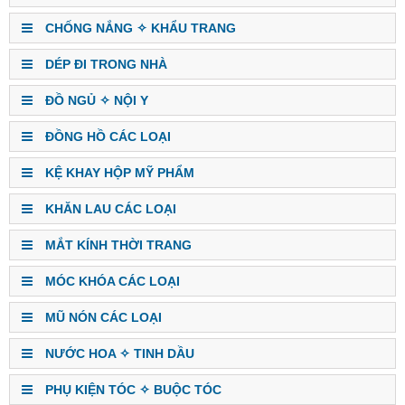
CHỐNG NẮNG ✧ KHẨU TRANG
DÉP ĐI TRONG NHÀ
ĐỒ NGỦ ✧ NỘI Y
ĐỒNG HỒ CÁC LOẠI
KỆ KHAY HỘP MỸ PHẨM
KHĂN LAU CÁC LOẠI
MẮT KÍNH THỜI TRANG
MÓC KHÓA CÁC LOẠI
MŨ NÓN CÁC LOẠI
NƯỚC HOA ✧ TINH DẦU
PHỤ KIỆN TÓC ✧ BUỘC TÓC