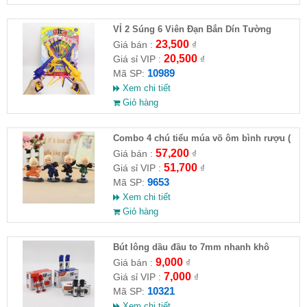
VỈ 2 Súng 6 Viên Đạn Bắn Dín Tường
23,500
Giá bán :
₫
20,500
Giá sỉ VIP :
₫
10989
Mã SP:
Xem chi tiết
Giỏ hàng
Combo 4 chú tiểu múa võ ôm bình rượu (
HĐ )
57,200
Giá bán :
₫
51,700
Giá sỉ VIP :
₫
9653
Mã SP:
Xem chi tiết
Giỏ hàng
Bút lông dầu đầu to 7mm nhanh khô
9,000
Giá bán :
₫
7,000
Giá sỉ VIP :
₫
10321
Mã SP:
Xem chi tiết