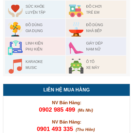
SỨC KHỎE
ĐỒ CHƠI
LUYỆN TẬP
TRẺ EM
ĐỒ DÙNG
ĐỒ DÙNG
GIA DỤNG
NHÀ BẾP
LINH KIỆN
GIÀY DÉP
PHỤ KIỆN
NAM NỮ
KARAOKE
Ô TÔ
MUSIC
XE MÁY
LIÊN HỆ MUA HÀNG
NV Bán Hàng:
0902 985 499
(Ms Nhi)
NV Bán Hàng:
0901 493 335
(Thu Hiền)