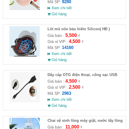
9280
Mã SP:
Xem chi tiết
Giỏ hàng
Lót mũ nón bảo hiểm Silicon( HĐ )
5,500
Giá bán :
₫
4,500
Giá sỉ VIP :
₫
14160
Mã SP:
Xem chi tiết
Giỏ hàng
Dây cáp OTG điện thoại, cổng sạc USB
4,500
Giá bán :
₫
2,500
Giá sỉ VIP :
₫
2963
Mã SP:
Xem chi tiết
Giỏ hàng
Chai vệ sinh lồng máy giặt, nước tẩy lồng
máy giặt CLEANING FLUID
11,000
Giá bán :
₫