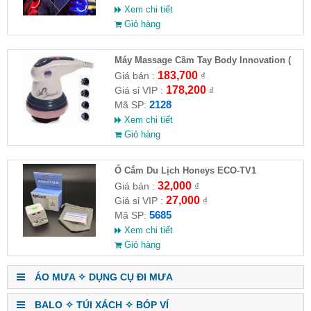
Xem chi tiết
Giỏ hàng
Máy Massage Cầm Tay Body Innovation (
HĐ )
183,700
Giá bán :
₫
178,200
Giá sỉ VIP :
₫
2128
Mã SP:
Xem chi tiết
Giỏ hàng
Ổ Cắm Du Lịch Honeys ECO-TV1
32,000
Giá bán :
₫
27,000
Giá sỉ VIP :
₫
5685
Mã SP:
Xem chi tiết
Giỏ hàng
ÁO MƯA ✧ DỤNG CỤ ĐI MƯA
BALO ✧ TÚI XÁCH ✧ BÓP VÍ