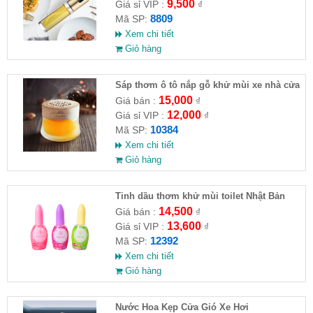
9,500
Giá sỉ VIP :
₫
8809
Mã SP:
Xem chi tiết
Giỏ hàng
Sáp thơm ô tô nắp gỗ khử mùi xe nhà cửa
15,000
Giá bán :
₫
12,000
Giá sỉ VIP :
₫
10384
Mã SP:
Xem chi tiết
Giỏ hàng
Tinh dầu thơm khử mùi toilet Nhật Bản
14,500
Giá bán :
₫
13,600
Giá sỉ VIP :
₫
12392
Mã SP:
Xem chi tiết
Giỏ hàng
Nước Hoa Kẹp Cửa Gió Xe Hơi