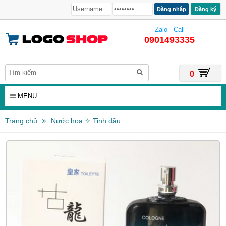
Đăng ký
Zalo - Call
0901493335
0
MENU
Trang chủ
Nước hoa ✧ Tinh dầu