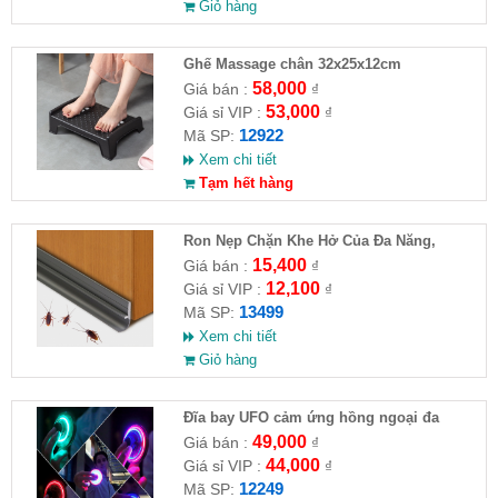
Giỏ hàng
Ghế Massage chân 32x25x12cm
58,000
Giá bán :
₫
53,000
Giá sỉ VIP :
₫
12922
Mã SP:
Xem chi tiết
Tạm hết hàng
Ron Nẹp Chặn Khe Hở Của Đa Năng,
Chống Côn Trùng( HĐ )
15,400
Giá bán :
₫
12,100
Giá sỉ VIP :
₫
13499
Mã SP:
Xem chi tiết
Giỏ hàng
Đĩa bay UFO cảm ứng hồng ngoại đa
chiều tự động bay về
49,000
Giá bán :
₫
44,000
Giá sỉ VIP :
₫
12249
Mã SP: