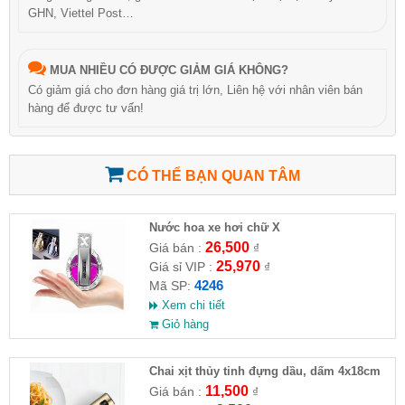
GHN, Viettel Post…
MUA NHIỀU CÓ ĐƯỢC GIẢM GIÁ KHÔNG?
Có giảm giá cho đơn hàng giá trị lớn, Liên hệ với nhân viên bán
hàng để được tư vấn!
CÓ THỂ BẠN QUAN TÂM
Nước hoa xe hơi chữ X
26,500
Giá bán :
₫
25,970
Giá sỉ VIP :
₫
4246
Mã SP:
Xem chi tiết
Giỏ hàng
Chai xịt thủy tinh đựng dầu, dấm 4x18cm
-100ml
11,500
Giá bán :
₫