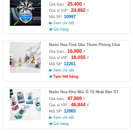
25,400
Giá bán :
₫
24,892
Giá sỉ VIP :
₫
10997
Mã SP:
Xem chi tiết
Giỏ hàng
Nước Hoa Tinh Dầu Thơm Phòng Chai
100ml
16,900
Giá bán :
₫
16,055
Giá sỉ VIP :
₫
12261
Mã SP:
Xem chi tiết
Tạm hết hàng
Nước Hoa Khử Mùi Ô Tô Nhật Bản ST
Floral Hương Hoa Cỏ 3.2mL
47,800
Giá bán :
₫
46,844
Giá sỉ VIP :
₫
12065
Mã SP:
Xem chi tiết
Giỏ hàng