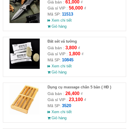
61,000
Giá bán :
₫
56,000
Giá sỉ VIP :
₫
11513
Mã SP:
Xem chi tiết
Giỏ hàng
Đất sét vá tường
3,800
Giá bán :
₫
1,800
Giá sỉ VIP :
₫
10845
Mã SP:
Xem chi tiết
Giỏ hàng
Dụng cụ massage chân 5 bàn ( HĐ )
26,400
Giá bán :
₫
23,100
Giá sỉ VIP :
₫
3520
Mã SP:
Xem chi tiết
Giỏ hàng