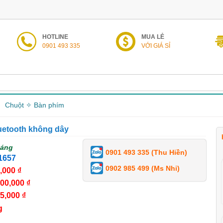
HOTLINE
MUA LẺ
0901 493 335
VỚI GIÁ SỈ
Chuột ✧ Bàn phím
uetooth không dây
háng
0901 493 335 (Thu Hiền)
1657
0902 985 499 (Ms Nhi)
,000 ₫
00,000 ₫
5,000 ₫
g