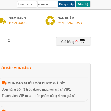
Đăng ký
GIAO HÀNG
SẢN PHẨM
TOÀN QUỐC
MỚI HÀNG TUẦN
0
Giỏ hàng
HỎI ĐÁP MUA HÀNG
MUA BAO NHIÊU MỚI ĐƯỢC GIÁ SỈ?
Đơn hàng trên
3
triệu được mua với giá sỉ
VIP1
Thành viên
VIP
mua 1 sản phẩm cũng được giá sỉ