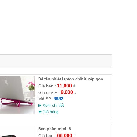
Đế tản nhiệt laptop chữ X xếp gọn
11,000
Giá bán :
₫
9,000
Giá sỉ VIP :
₫
8982
Mã SP:
Xem chi tiết
Giỏ hàng
Bàn phím mini i8
66,000
Giá bán :
₫