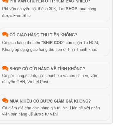
PHÍ VẬN CHUYỂN Ở TP.HCM BAO NHIÊU?
Phí vận chuyển nội thành 30K, Tới
SHOP
mua hàng
được Free Ship
CÓ GIAO HÀNG THU TIỀN KHÔNG?
Có giao hàng thu tiền
"SHIP COD"
các quận Tp.HCM,
Không áp dụng giao hàng thu tiền ở Tỉnh Thành khác
SHOP CÓ GỬI HÀNG VỀ TỈNH KHÔNG?
Có gửi hàng đi tỉnh, gửi chành xe và các dịch vụ vận
chuyển GHN, Viettel Post…
MUA NHIỀU CÓ ĐƯỢC GIẢM GIÁ KHÔNG?
Có giảm giá cho đơn hàng giá trị lớn, Liên hệ với nhân
viên bán hàng để được tư vấn!