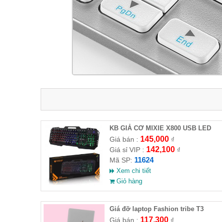
KB GIẢ CƠ MIXIE X800 USB LED
145,000
Giá bán :
₫
142,100
Giá sỉ VIP :
₫
11624
Mã SP:
Xem chi tiết
Giỏ hàng
Giá đỡ laptop Fashion tribe T3
117,300
Giá bán :
₫