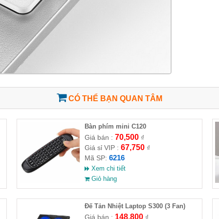
CÓ THỂ BẠN QUAN TÂM
Bàn phím mini C120
70,500
Giá bán :
₫
67,750
Giá sỉ VIP :
₫
6216
Mã SP:
Xem chi tiết
Giỏ hàng
Đế Tản Nhiệt Laptop S300 (3 Fan)
148,800
Giá bán :
₫