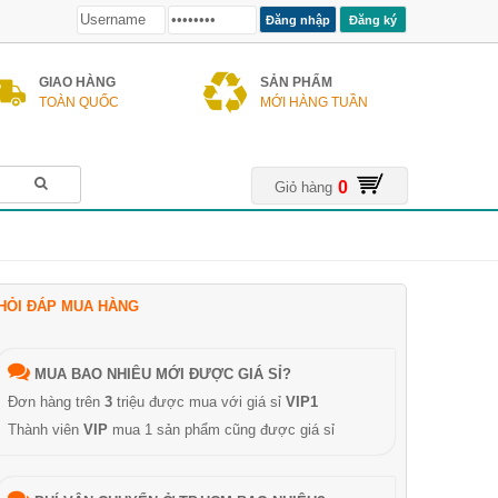
Đăng ký
GIAO HÀNG
SẢN PHẨM
TOÀN QUỐC
MỚI HÀNG TUẦN
0
Giỏ hàng
HỎI ĐÁP MUA HÀNG
MUA BAO NHIÊU MỚI ĐƯỢC GIÁ SỈ?
Đơn hàng trên
3
triệu được mua với giá sỉ
VIP1
Thành viên
VIP
mua 1 sản phẩm cũng được giá sỉ