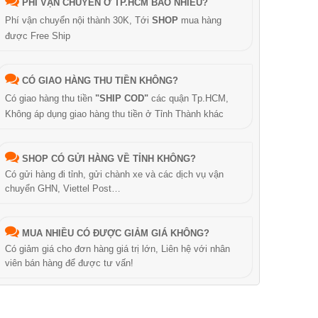
PHÍ VẬN CHUYỂN Ở TP.HCM BAO NHIÊU?
Phí vận chuyển nội thành 30K, Tới
SHOP
mua hàng
được Free Ship
CÓ GIAO HÀNG THU TIỀN KHÔNG?
Có giao hàng thu tiền
"SHIP COD"
các quận Tp.HCM,
Không áp dụng giao hàng thu tiền ở Tỉnh Thành khác
SHOP CÓ GỬI HÀNG VỀ TỈNH KHÔNG?
Có gửi hàng đi tỉnh, gửi chành xe và các dịch vụ vận
chuyển GHN, Viettel Post…
MUA NHIỀU CÓ ĐƯỢC GIẢM GIÁ KHÔNG?
Có giảm giá cho đơn hàng giá trị lớn, Liên hệ với nhân
viên bán hàng để được tư vấn!