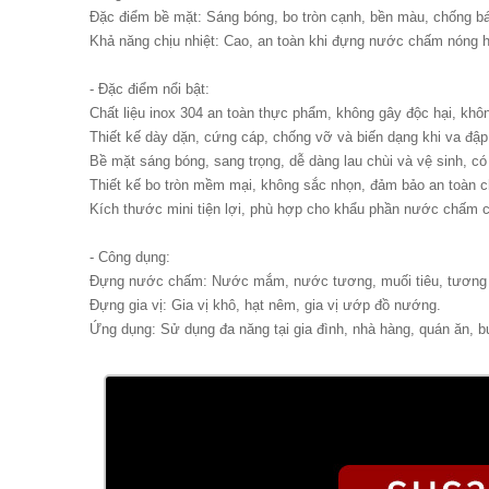
Đặc điểm bề mặt: Sáng bóng, bo tròn cạnh, bền màu, chống 
Khả năng chịu nhiệt: Cao, an toàn khi đựng nước chấm nóng h
- Đặc điểm nổi bật:
Chất liệu inox 304 an toàn thực phẩm, không gây độc hại, khôn
Thiết kế dày dặn, cứng cáp, chống vỡ và biến dạng khi va đập
Bề mặt sáng bóng, sang trọng, dễ dàng lau chùi và vệ sinh, có
Thiết kế bo tròn mềm mại, không sắc nhọn, đảm bảo an toàn 
Kích thước mini tiện lợi, phù hợp cho khẩu phần nước chấm c
- Công dụng:
Đựng nước chấm: Nước mắm, nước tương, muối tiêu, tương ớt
Đựng gia vị: Gia vị khô, hạt nêm, gia vị ướp đồ nướng.
Ứng dụng: Sử dụng đa năng tại gia đình, nhà hàng, quán ăn, bu