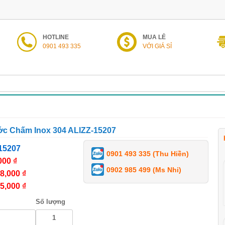
HOTLINE
MUA LẺ
0901 493 335
VỚI GIÁ SỈ
c Chấm Inox 304 ALIZZ-15207
15207
0901 493 335 (Thu Hiền)
000 ₫
0902 985 499 (Ms Nhi)
8,000 ₫
5,000 ₫
Số lượng