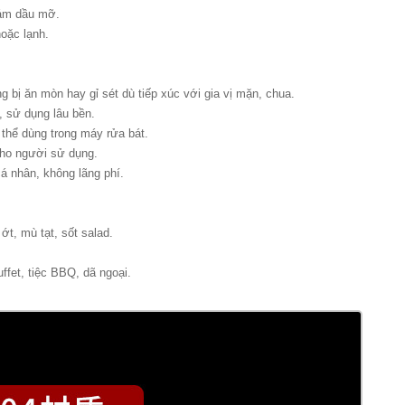
bám dầu mỡ.
oặc lạnh.
g bị ăn mòn hay gỉ sét dù tiếp xúc với gia vị mặn, chua.
, sử dụng lâu bền.
 thể dùng trong máy rửa bát.
cho người sử dụng.
á nhân, không lãng phí.
, mù tạt, sốt salad.
ffet, tiệc BBQ, dã ngoại.