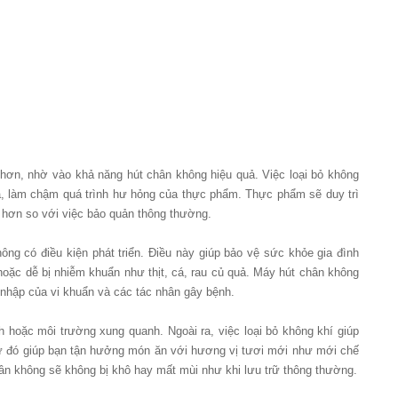
ơn, nhờ vào khả năng hút chân không hiệu quả. Việc loại bỏ không
óa, làm chậm quá trình hư hỏng của thực phẩm. Thực phẩm sẽ duy trì
 hơn so với việc bảo quản thông thường.
hông có điều kiện phát triển. Điều này giúp bảo vệ sức khỏe gia đình
hoặc dễ bị nhiễm khuẩn như thịt, cá, rau củ quả. Máy hút chân không
nhập của vi khuẩn và các tác nhân gây bệnh.
h hoặc môi trường xung quanh. Ngoài ra, việc loại bỏ không khí giúp
từ đó giúp bạn tận hưởng món ăn với hương vị tươi mới như mới chế
n không sẽ không bị khô hay mất mùi như khi lưu trữ thông thường.