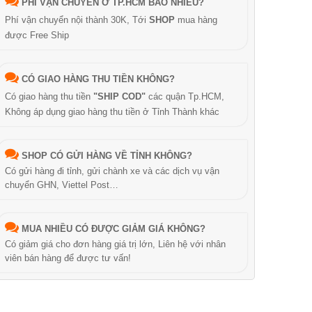
PHÍ VẬN CHUYỂN Ở TP.HCM BAO NHIÊU?
Phí vận chuyển nội thành 30K, Tới
SHOP
mua hàng
được Free Ship
CÓ GIAO HÀNG THU TIỀN KHÔNG?
Có giao hàng thu tiền
"SHIP COD"
các quận Tp.HCM,
Không áp dụng giao hàng thu tiền ở Tỉnh Thành khác
SHOP CÓ GỬI HÀNG VỀ TỈNH KHÔNG?
Có gửi hàng đi tỉnh, gửi chành xe và các dịch vụ vận
chuyển GHN, Viettel Post…
MUA NHIỀU CÓ ĐƯỢC GIẢM GIÁ KHÔNG?
Có giảm giá cho đơn hàng giá trị lớn, Liên hệ với nhân
viên bán hàng để được tư vấn!