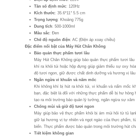
Tần số định mức
: 120Hz
Kích thước
: 35.6*​11
*
5.5 cm
Trọng lượng
: Khoảng 775g
Dung tích
: 500-1000ml
Màu sắc
: Đen
Chế độ nguồn điện
: AC (Điện áp xoay chiều)
Đặc điểm nổi bật của Máy Hút Chân Không
Bảo quản thực phẩm tươi lâu
Máy Hút Chân Không giúp bảo quản thực phẩm tươi lâu h
khí ra khỏi túi hoặc hộp đựng giúp giảm thiểu sự oxy h
độ tươi ngon, giữ được chất dinh dưỡng và hương vị lâu
Ngăn ngừa vi khuẩn và nấm mốc
Khi không khí bị hút ra khỏi túi, vi khuẩn và nấm mốc k
bạn, đặc biệt là đối với những thực phẩm dễ bị hư hỏng 
tạo ra môi trường bảo quản lý tưởng, ngăn ngừa sự xâm 
Chống mùi và giữ độ tươi ngon
Máy giúp bảo vệ thực phẩm khỏi bị ám mùi hôi từ tủ lạn
giữ lại hương vị tự nhiên và ngọt ngào của thực phẩm, 
biến. Thực phẩm được bảo quản trong môi trường hút châ
Tiết kiệm không gian