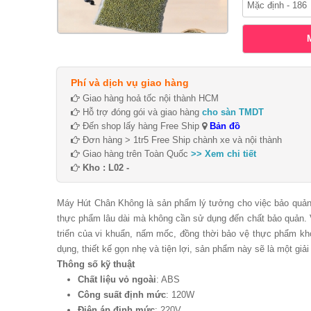
Phí và dịch vụ giao hàng
Giao hàng hoả tốc nội thành HCM
Hỗ trợ đóng gói và giao hàng
cho sàn TMDT
Đến shop lấy hàng Free Ship
Bản đồ
Đơn hàng > 1tr5 Free Ship chành xe và nội thành
Giao hàng trên Toàn Quốc
>> Xem chi tiết
Kho : L02 -
Máy Hút Chân Không là sản phẩm lý tưởng cho việc bảo quản t
thực phẩm lâu dài mà không cần sử dụng đến chất bảo quản. 
triển của vi khuẩn, nấm mốc, đồng thời bảo vệ thực phẩm k
dụng, thiết kế gọn nhẹ và tiện lợi, sản phẩm này sẽ là một gi
Thông số kỹ thuật
Chất liệu vỏ ngoài
: ABS
Công suất định mức
: 120W
Điện áp định mức
: 220V