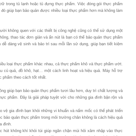
trữ trong tủ lạnh hoặc tủ đựng thực phẩm. Việc đóng gói thực phẩm
, từ đó giúp bạn bảo quản được nhiều loại thực phẩm hơn mà không làm
ười không quen với các thiết bị công nghệ cũng có thể sử dụng một
hông, thao tác đơn giản và ấn nút là bạn có thể bảo quản thực phẩm
dễ dàng vệ sinh và bảo trì sau mỗi lần sử dụng, giúp bạn tiết kiệm
iều loại thực phẩm khác nhau, cả thực phẩm khô và thực phẩm ướt.
au củ quả, đồ khô, hạt… một cách linh hoạt và hiệu quả. Máy hỗ trợ
c phẩm theo cách tốt nhất.
ông giúp bạn bảo quản thực phẩm tươi lâu hơn, duy trì chất lượng và
hực phẩm. Đây là giải pháp tuyệt vời cho những gia đình bận rộn và
o vệ gia đình bạn khỏi những vi khuẩn và nấm mốc có thể phát triển
c bảo quản thực phẩm trong môi trường chân không là cách hiệu quả
a đình.
ệc hút không khí khỏi túi giúp ngăn chặn mùi hôi xâm nhập vào thực