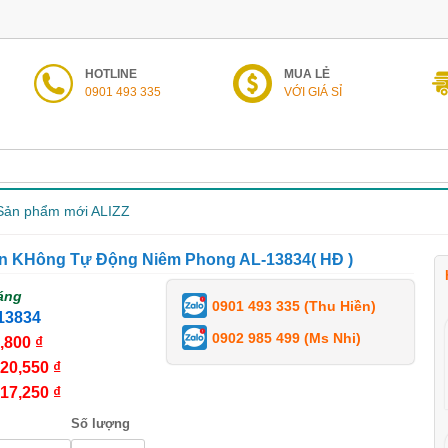
HOTLINE
MUA LẺ
0901 493 335
VỚI GIÁ SỈ
Sản phẩm mới ALIZZ
ân KHông Tự Động Niêm Phong AL-13834( HĐ )
áng
0901 493 335 (Thu Hiền)
13834
0902 985 499 (Ms Nhi)
,800 ₫
20,550 ₫
17,250 ₫
Số lượng