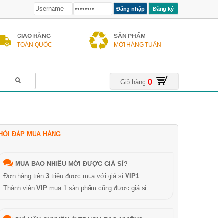
Đăng ký
GIAO HÀNG
SẢN PHẨM
TOÀN QUỐC
MỚI HÀNG TUẦN
0
Giỏ hàng
HỎI ĐÁP MUA HÀNG
MUA BAO NHIÊU MỚI ĐƯỢC GIÁ SỈ?
Đơn hàng trên
3
triệu được mua với giá sỉ
VIP1
Thành viên
VIP
mua 1 sản phẩm cũng được giá sỉ