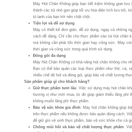
Máy Hút Chân Không giúp bạn tiết kiệm không gian lưu 
thành các túi nhỏ gọn giúp tối ưu hóa diện tích lưu trữ
tủ lạnh của bạn trở nên chật chội.
Tiện lợi và dễ sử dụng
Máy có thiết kế đơn giản, dễ sử dụng, ngay cả những ng
cách dễ dàng. Chỉ cần cho thực phẩm vào túi hút chân k
mà không cần phải tốn thời gian hay công sức. Máy còn 
thời gian và công sức trong quá trình sử dụng.
Đóng gói đa dạng
Máy Hút Chân Không có khả năng hút chân không cho nh
Bạn có thể bảo quản các loại thực phẩm như thịt, cá, r
nhiều chế độ hút và đóng gói, giúp bảo vệ chất lượng thự
Sản phẩm giúp gì cho khách hàng?
Giữ thực phẩm tươi lâu
: Việc sử dụng máy hút chân kh
hương vị như mới mua, từ đó giúp giảm thiểu lãng phí t
không muốn lãng phí thực phẩm.
Bảo vệ sức khỏe gia đình
: Máy hút chân không giúp bả
trên thực phẩm nếu không được bảo quản đúng cách. Việ
để giữ gìn vệ sinh thực phẩm, bảo vệ sức khỏe cho cả gi
Chống mùi hôi và bảo vệ chất lượng thực phẩm
: Vi