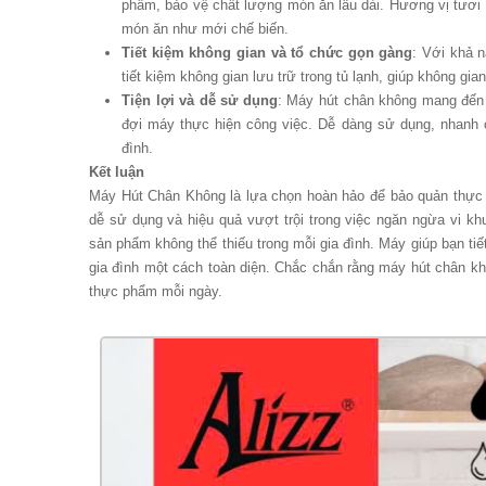
phẩm, bảo vệ chất lượng món ăn lâu dài. Hương vị tươ
món ăn như mới chế biến.
Tiết kiệm không gian và tổ chức gọn gàng
: Với khả 
tiết kiệm không gian lưu trữ trong tủ lạnh, giúp không gia
Tiện lợi và dễ sử dụng
: Máy hút chân không mang đến s
đợi máy thực hiện công việc. Dễ dàng sử dụng, nhanh c
đình.
Kết luận
Máy Hút Chân Không là lựa chọn hoàn hảo để bảo quản thực ph
dễ sử dụng và hiệu quả vượt trội trong việc ngăn ngừa vi k
sản phẩm không thể thiếu trong mỗi gia đình. Máy giúp bạn ti
gia đình một cách toàn diện. Chắc chắn rằng máy hút chân kh
thực phẩm mỗi ngày.