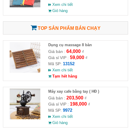
Xem chi tiết
Giỏ hàng
TOP SẢN PHẨM BÁN CHẠY
Dụng cụ massage 8 bàn
64,000
Giá bán :
₫
59,000
Giá sỉ VIP :
₫
13152
Mã SP:
Xem chi tiết
Tạm hết hàng
Máy xay cafe bằng tay ( HĐ )
203,500
Giá bán :
₫
198,000
Giá sỉ VIP :
₫
9972
Mã SP:
Xem chi tiết
Giỏ hàng