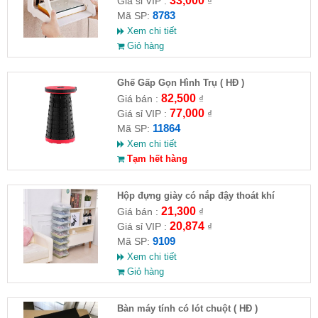
33,000
Giá sỉ VIP :
₫
8783
Mã SP:
Xem chi tiết
Giỏ hàng
Ghế Gấp Gọn Hình Trụ ( HĐ )
82,500
Giá bán :
₫
77,000
Giá sỉ VIP :
₫
11864
Mã SP:
Xem chi tiết
Tạm hết hàng
Hộp đựng giày có nắp đậy thoát khí
21,300
Giá bán :
₫
20,874
Giá sỉ VIP :
₫
9109
Mã SP:
Xem chi tiết
Giỏ hàng
Bàn máy tính có lót chuột ( HĐ )