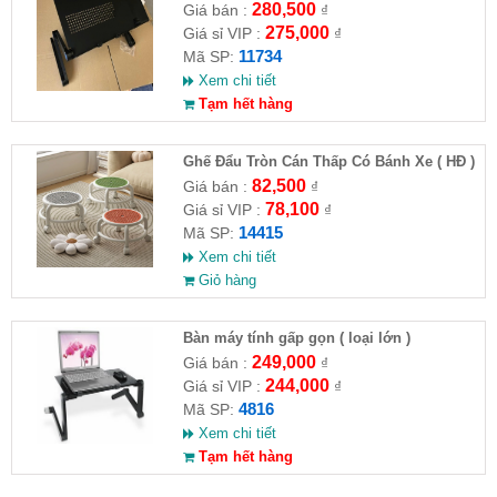
280,500
Giá bán :
₫
275,000
Giá sỉ VIP :
₫
11734
Mã SP:
Xem chi tiết
Tạm hết hàng
Ghế Đẩu Tròn Cán Thấp Có Bánh Xe ( HĐ )
82,500
Giá bán :
₫
78,100
Giá sỉ VIP :
₫
14415
Mã SP:
Xem chi tiết
Giỏ hàng
Bàn máy tính gấp gọn ( loại lớn )
249,000
Giá bán :
₫
244,000
Giá sỉ VIP :
₫
4816
Mã SP:
Xem chi tiết
Tạm hết hàng