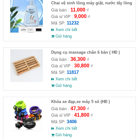
Chai vệ sinh lồng máy giặt, nước tẩy lồng
máy giặt CLEANING FLUID
11,000
Giá bán :
₫
9,000
Giá sỉ VIP :
₫
11232
Mã SP:
Xem chi tiết
Giỏ hàng
Dụng cụ massage chân 6 bàn ( HĐ )
36,300
Giá bán :
₫
30,800
Giá sỉ VIP :
₫
11817
Mã SP:
Xem chi tiết
Giỏ hàng
Khóa xe đạp,xe máy 5 số (HĐ )
47,300
Giá bán :
₫
41,800
Giá sỉ VIP :
₫
3406
Mã SP:
Xem chi tiết
Giỏ hàng