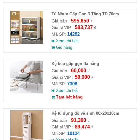
Tủ Nhựa Gấp Gọn 3 Tầng TD 70cm
595,650
Giá bán :
₫
583,737
Giá sỉ VIP :
₫
14282
Mã SP:
Xem chi tiết
Giỏ hàng
Kệ bếp gấp gọn đa năng
60,000
Giá bán :
₫
50,000
Giá sỉ VIP :
₫
7308
Mã SP:
Xem chi tiết
Tạm hết hàng
Kệ tủ đựng đồ về sinh 80x20x18cm
91,300
Giá bán :
₫
89,474
Giá sỉ VIP :
₫
10124
Mã SP: