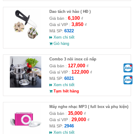
Dao tách vỏ hào ( HĐ )
6,100
Giá bán :
₫
3,850
Giá sỉ VIP :
₫
6322
Mã SP:
Xem chi tiết
Giỏ hàng
Combo 3 nồi inox có nắp
127,000
Giá bán :
₫
122,000
Giá sỉ VIP :
₫
6021
Mã SP:
Xem chi tiết
Tạm hết hàng
Máy nghe nhạc MP3 ( full box và phụ kiện)
35,000
Giá bán :
₫
29,000
Giá sỉ VIP :
₫
2946
Mã SP:
Xem chi tiết