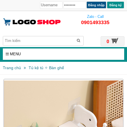
Đăng ký
Zalo - Call
0901493335
0
MENU
Trang chủ
Tủ kệ tủ ✧ Bàn ghế