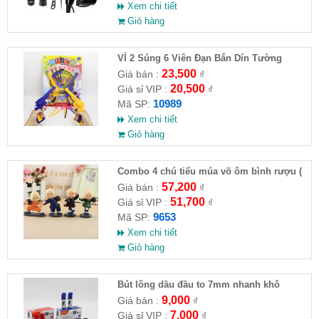
Xem chi tiết
Giỏ hàng
VỈ 2 Súng 6 Viên Đạn Bắn Dín Tường
23,500
Giá bán :
₫
20,500
Giá sỉ VIP :
₫
10989
Mã SP:
Xem chi tiết
Giỏ hàng
Combo 4 chú tiểu múa võ ôm bình rượu (
HĐ )
57,200
Giá bán :
₫
51,700
Giá sỉ VIP :
₫
9653
Mã SP:
Xem chi tiết
Giỏ hàng
Bút lông dầu đầu to 7mm nhanh khô
9,000
Giá bán :
₫
7,000
Giá sỉ VIP :
₫