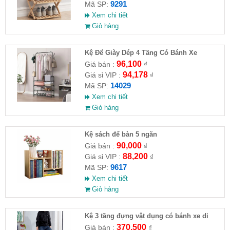
9291
Mã SP:
Xem chi tiết
Giỏ hàng
Kệ Để Giày Dép 4 Tầng Có Bánh Xe
96,100
Giá bán :
₫
94,178
Giá sỉ VIP :
₫
14029
Mã SP:
Xem chi tiết
Giỏ hàng
Kệ sách để bàn 5 ngăn
90,000
Giá bán :
₫
88,200
Giá sỉ VIP :
₫
9617
Mã SP:
Xem chi tiết
Giỏ hàng
Kệ 3 tầng đựng vật dụng có bánh xe di
chuyển
370,500
Giá bán :
₫