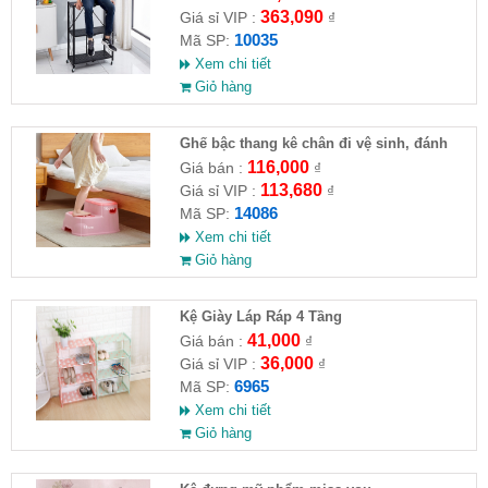
363,090
Giá sỉ VIP :
₫
10035
Mã SP:
Xem chi tiết
Giỏ hàng
Ghế bậc thang kê chân đi vệ sinh, đánh
răng, ghế tắm
116,000
Giá bán :
₫
113,680
Giá sỉ VIP :
₫
14086
Mã SP:
Xem chi tiết
Giỏ hàng
Kệ Giày Láp Ráp 4 Tầng
41,000
Giá bán :
₫
36,000
Giá sỉ VIP :
₫
6965
Mã SP:
Xem chi tiết
Giỏ hàng