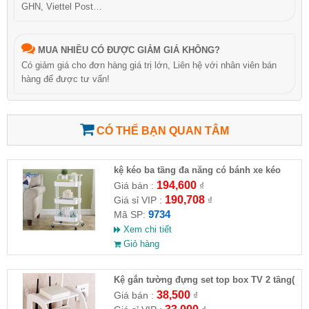
GHN, Viettel Post…
MUA NHIỀU CÓ ĐƯỢC GIẢM GIÁ KHÔNG?
Có giảm giá cho đơn hàng giá trị lớn, Liên hệ với nhân viên bán
hàng để được tư vấn!
CÓ THỂ BẠN QUAN TÂM
kệ kéo ba tầng đa năng có bánh xe kéo
194,600
Giá bán :
₫
190,708
Giá sỉ VIP :
₫
9734
Mã SP:
Xem chi tiết
Giỏ hàng
Kệ gắn tường đựng set top box TV 2 tầng(
HĐ )
38,500
Giá bán :
₫