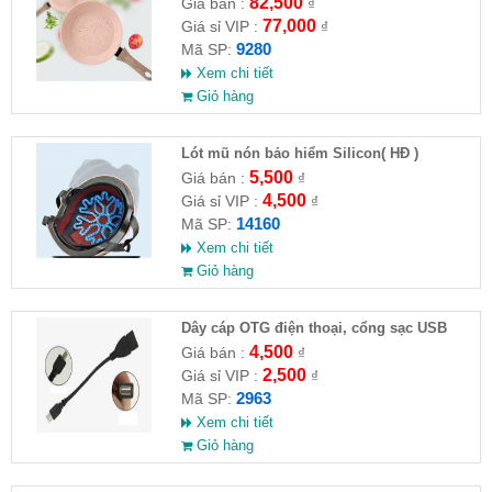
82,500
Giá bán :
₫
77,000
Giá sỉ VIP :
₫
9280
Mã SP:
Xem chi tiết
Giỏ hàng
Lót mũ nón bảo hiểm Silicon( HĐ )
5,500
Giá bán :
₫
4,500
Giá sỉ VIP :
₫
14160
Mã SP:
Xem chi tiết
Giỏ hàng
Dây cáp OTG điện thoại, cổng sạc USB
4,500
Giá bán :
₫
2,500
Giá sỉ VIP :
₫
2963
Mã SP:
Xem chi tiết
Giỏ hàng