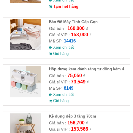
Xem chi tiết
Tạm hết hàng
Bàn Để Máy Tính Gấp Gọn
160,000
Giá bán :
₫
153,000
Giá sỉ VIP :
₫
14416
Mã SP:
Xem chi tiết
Giỏ hàng
Hộp đựng kem đánh răng tự động kèm 4
ly
75,050
Giá bán :
₫
73,549
Giá sỉ VIP :
₫
8149
Mã SP:
Xem chi tiết
Giỏ hàng
Kệ đựng dép 3 tầng 70cm
156,700
Giá bán :
₫
153,566
Giá sỉ VIP :
₫