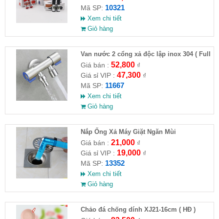
10321
Mã SP:
Xem chi tiết
Giỏ hàng
Van nước 2 cổng xả độc lập inox 304 ( Full
VAT )
52,800
Giá bán :
₫
47,300
Giá sỉ VIP :
₫
11667
Mã SP:
Xem chi tiết
Giỏ hàng
Nắp Ống Xả Máy Giặt Ngăn Mùi
21,000
Giá bán :
₫
19,000
Giá sỉ VIP :
₫
13352
Mã SP:
Xem chi tiết
Giỏ hàng
Chảo đá chống dính XJ21-16cm ( HĐ )