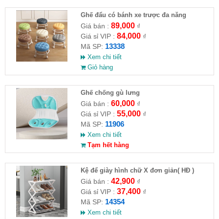
Ghế đẩu có bánh xe trược đa năng
89,000
Giá bán :
₫
84,000
Giá sỉ VIP :
₫
13338
Mã SP:
Xem chi tiết
Giỏ hàng
Ghế chống gù lưng
60,000
Giá bán :
₫
55,000
Giá sỉ VIP :
₫
11906
Mã SP:
Xem chi tiết
Tạm hết hàng
Kệ để giày hình chữ X đơn giản( HĐ )
42,900
Giá bán :
₫
37,400
Giá sỉ VIP :
₫
14354
Mã SP:
Xem chi tiết