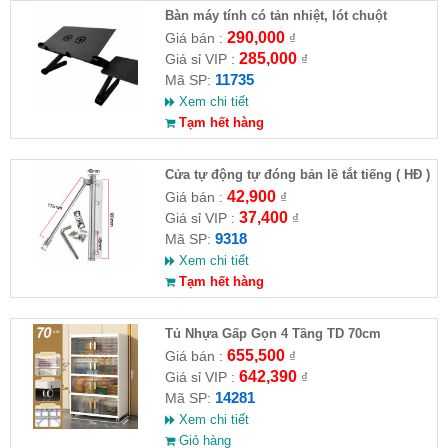
Bàn máy tính có tản nhiệt, lót chuột
290,000
Giá bán :
₫
285,000
Giá sỉ VIP :
₫
11735
Mã SP:
Xem chi tiết
Tạm hết hàng
Cửa tự động tự đóng bản lề tắt tiếng ( HĐ )
42,900
Giá bán :
₫
37,400
Giá sỉ VIP :
₫
9318
Mã SP:
Xem chi tiết
Tạm hết hàng
Tủ Nhựa Gấp Gọn 4 Tầng TD 70cm
655,500
Giá bán :
₫
642,390
Giá sỉ VIP :
₫
14281
Mã SP:
Xem chi tiết
Giỏ hàng