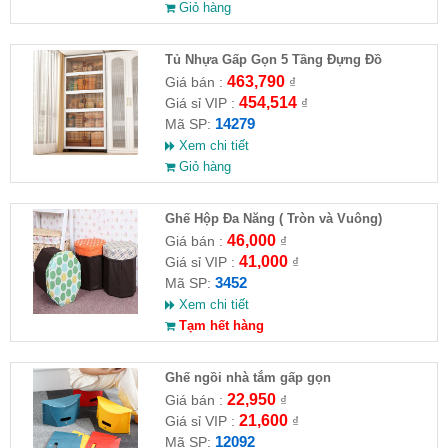
Giỏ hàng
Tủ Nhựa Gấp Gọn 5 Tầng Đựng Đồ
463,790
Giá bán :
₫
454,514
Giá sỉ VIP :
₫
14279
Mã SP:
Xem chi tiết
Giỏ hàng
Ghế Hộp Đa Năng ( Tròn và Vuông)
46,000
Giá bán :
₫
41,000
Giá sỉ VIP :
₫
3452
Mã SP:
Xem chi tiết
Tạm hết hàng
Ghế ngồi nhà tắm gấp gọn
22,950
Giá bán :
₫
21,600
Giá sỉ VIP :
₫
12092
Mã SP: