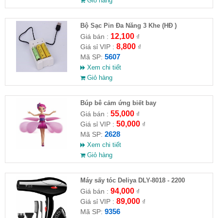
Giỏ hàng
Bộ Sạc Pin Đa Năng 3 Khe (HĐ )
12,100
Giá bán :
₫
8,800
Giá sỉ VIP :
₫
5607
Mã SP:
Xem chi tiết
Giỏ hàng
​Búp bê cảm ứng biết bay
55,000
Giá bán :
₫
50,000
Giá sỉ VIP :
₫
2628
Mã SP:
Xem chi tiết
Giỏ hàng
Máy sấy tóc Deliya DLY-8018 - 2200
94,000
Giá bán :
₫
89,000
Giá sỉ VIP :
₫
9356
Mã SP: