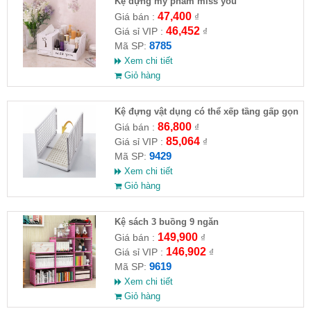
Kệ đựng mỹ phẩm miss you
47,400
Giá bán :
₫
46,452
Giá sỉ VIP :
₫
8785
Mã SP:
Xem chi tiết
Giỏ hàng
Kệ đựng vật dụng có thể xếp tầng gấp gọn
T2034
86,800
Giá bán :
₫
85,064
Giá sỉ VIP :
₫
9429
Mã SP:
Xem chi tiết
Giỏ hàng
Kệ sách 3 buồng 9 ngăn
149,900
Giá bán :
₫
146,902
Giá sỉ VIP :
₫
9619
Mã SP:
Xem chi tiết
Giỏ hàng