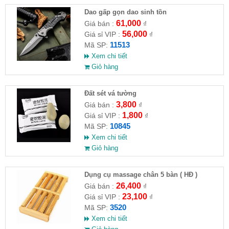
Dao gấp gọn dao sinh tồn
61,000
Giá bán :
₫
56,000
Giá sỉ VIP :
₫
11513
Mã SP:
Xem chi tiết
Giỏ hàng
Đất sét vá tường
3,800
Giá bán :
₫
1,800
Giá sỉ VIP :
₫
10845
Mã SP:
Xem chi tiết
Giỏ hàng
Dụng cụ massage chân 5 bàn ( HĐ )
26,400
Giá bán :
₫
23,100
Giá sỉ VIP :
₫
3520
Mã SP:
Xem chi tiết