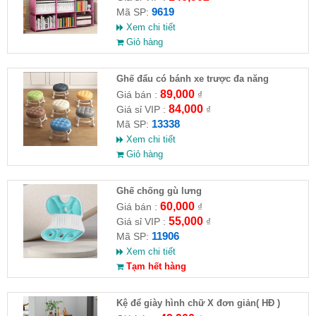
9619
Mã SP:
Xem chi tiết
Giỏ hàng
Ghế đẩu có bánh xe trược đa năng
89,000
Giá bán :
₫
84,000
Giá sỉ VIP :
₫
13338
Mã SP:
Xem chi tiết
Giỏ hàng
Ghế chống gù lưng
60,000
Giá bán :
₫
55,000
Giá sỉ VIP :
₫
11906
Mã SP:
Xem chi tiết
Tạm hết hàng
Kệ để giày hình chữ X đơn giản( HĐ )