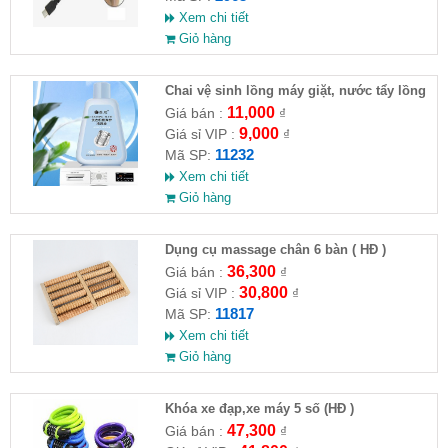
Xem chi tiết
Giỏ hàng
Chai vệ sinh lồng máy giặt, nước tẩy lồng
máy giặt CLEANING FLUID
11,000
Giá bán :
₫
9,000
Giá sỉ VIP :
₫
11232
Mã SP:
Xem chi tiết
Giỏ hàng
Dụng cụ massage chân 6 bàn ( HĐ )
36,300
Giá bán :
₫
30,800
Giá sỉ VIP :
₫
11817
Mã SP:
Xem chi tiết
Giỏ hàng
Khóa xe đạp,xe máy 5 số (HĐ )
47,300
Giá bán :
₫