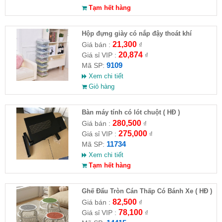
Tạm hết hàng
Hộp đựng giày có nắp đậy thoát khí
21,300
Giá bán :
₫
20,874
Giá sỉ VIP :
₫
9109
Mã SP:
Xem chi tiết
Giỏ hàng
Bàn máy tính có lót chuột ( HĐ )
280,500
Giá bán :
₫
275,000
Giá sỉ VIP :
₫
11734
Mã SP:
Xem chi tiết
Tạm hết hàng
Ghế Đẩu Tròn Cán Thấp Có Bánh Xe ( HĐ )
82,500
Giá bán :
₫
78,100
Giá sỉ VIP :
₫