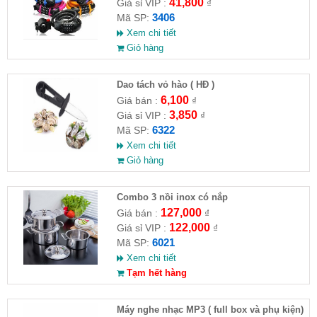
41,800
Giá sỉ VIP :
₫
3406
Mã SP:
Xem chi tiết
Giỏ hàng
Dao tách vỏ hào ( HĐ )
6,100
Giá bán :
₫
3,850
Giá sỉ VIP :
₫
6322
Mã SP:
Xem chi tiết
Giỏ hàng
Combo 3 nồi inox có nắp
127,000
Giá bán :
₫
122,000
Giá sỉ VIP :
₫
6021
Mã SP:
Xem chi tiết
Tạm hết hàng
Máy nghe nhạc MP3 ( full box và phụ kiện)