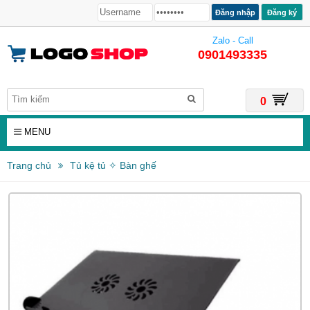
Đăng ký
Zalo - Call
0901493335
0
MENU
Trang chủ
Tủ kệ tủ ✧ Bàn ghế