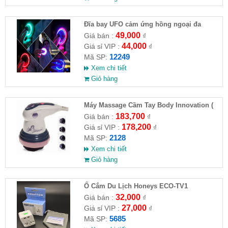
Đĩa bay UFO cảm ứng hồng ngoại đa
chiều tự động bay về
49,000
Giá bán :
₫
44,000
Giá sỉ VIP :
₫
12249
Mã SP:
Xem chi tiết
Giỏ hàng
Máy Massage Cầm Tay Body Innovation (
HĐ )
183,700
Giá bán :
₫
178,200
Giá sỉ VIP :
₫
2128
Mã SP:
Xem chi tiết
Giỏ hàng
Ổ Cắm Du Lịch Honeys ECO-TV1
32,000
Giá bán :
₫
27,000
Giá sỉ VIP :
₫
5685
Mã SP: