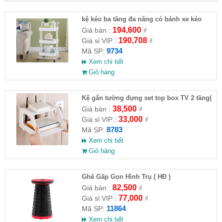
kệ kéo ba tầng đa năng có bánh xe kéo
194,600
Giá bán :
₫
190,708
Giá sỉ VIP :
₫
9734
Mã SP:
Xem chi tiết
Giỏ hàng
Kệ gắn tường đựng set top box TV 2 tầng(
HĐ )
38,500
Giá bán :
₫
33,000
Giá sỉ VIP :
₫
8783
Mã SP:
Xem chi tiết
Giỏ hàng
Ghế Gấp Gọn Hình Trụ ( HĐ )
82,500
Giá bán :
₫
77,000
Giá sỉ VIP :
₫
11864
Mã SP:
Xem chi tiết