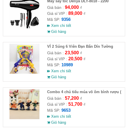
Máy sấy tóc Deliya DLY-8018 - 2200
94,000
Giá bán :
₫
89,000
Giá sỉ VIP :
₫
9356
Mã SP:
Xem chi tiết
Giỏ hàng
VỈ 2 Súng 6 Viên Đạn Bắn Dín Tường
23,500
Giá bán :
₫
20,500
Giá sỉ VIP :
₫
10989
Mã SP:
Xem chi tiết
Giỏ hàng
Combo 4 chú tiểu múa võ ôm bình rượu (
HĐ )
57,200
Giá bán :
₫
51,700
Giá sỉ VIP :
₫
9653
Mã SP:
Xem chi tiết
Giỏ hàng