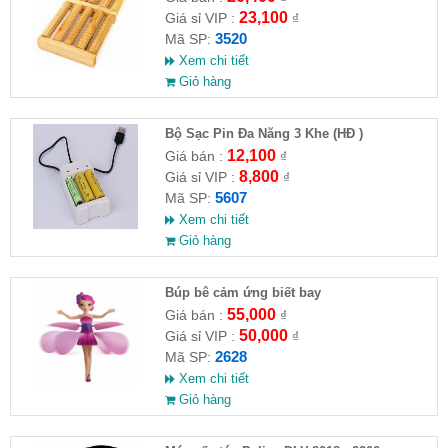
23,100
Giá sỉ VIP :
₫
3520
Mã SP:
Xem chi tiết
Giỏ hàng
Bộ Sạc Pin Đa Năng 3 Khe (HĐ )
12,100
Giá bán :
₫
8,800
Giá sỉ VIP :
₫
5607
Mã SP:
Xem chi tiết
Giỏ hàng
​Búp bê cảm ứng biết bay
55,000
Giá bán :
₫
50,000
Giá sỉ VIP :
₫
2628
Mã SP:
Xem chi tiết
Giỏ hàng