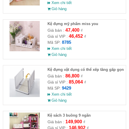
Xem chi tiết
Giỏ hàng
Kệ đựng mỹ phẩm miss you
47,400
Giá bán :
₫
46,452
Giá sỉ VIP :
₫
8785
Mã SP:
Xem chi tiết
Giỏ hàng
Kệ đựng vật dụng có thể xếp tầng gấp gọn
T2034
86,800
Giá bán :
₫
85,064
Giá sỉ VIP :
₫
9429
Mã SP:
Xem chi tiết
Giỏ hàng
Kệ sách 3 buồng 9 ngăn
149,900
Giá bán :
₫
146,902
Giá sỉ VIP :
₫