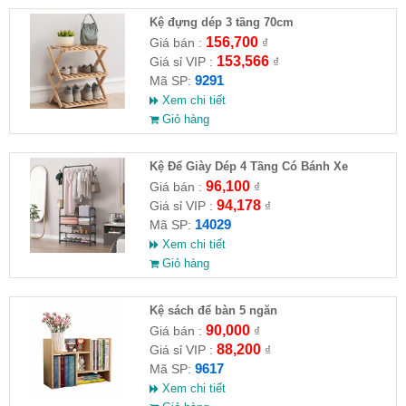
Kệ đựng dép 3 tầng 70cm
156,700
Giá bán :
₫
153,566
Giá sỉ VIP :
₫
9291
Mã SP:
Xem chi tiết
Giỏ hàng
Kệ Để Giày Dép 4 Tầng Có Bánh Xe
96,100
Giá bán :
₫
94,178
Giá sỉ VIP :
₫
14029
Mã SP:
Xem chi tiết
Giỏ hàng
Kệ sách để bàn 5 ngăn
90,000
Giá bán :
₫
88,200
Giá sỉ VIP :
₫
9617
Mã SP:
Xem chi tiết