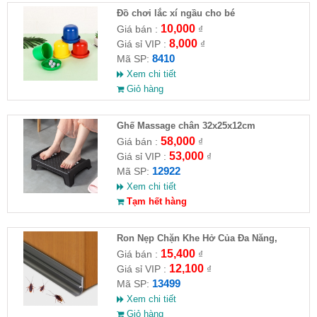
Đồ chơi lắc xí ngầu cho bé
10,000
Giá bán :
₫
8,000
Giá sỉ VIP :
₫
8410
Mã SP:
Xem chi tiết
Giỏ hàng
Ghế Massage chân 32x25x12cm
58,000
Giá bán :
₫
53,000
Giá sỉ VIP :
₫
12922
Mã SP:
Xem chi tiết
Tạm hết hàng
Ron Nẹp Chặn Khe Hở Của Đa Năng,
Chống Côn Trùng( HĐ )
15,400
Giá bán :
₫
12,100
Giá sỉ VIP :
₫
13499
Mã SP:
Xem chi tiết
Giỏ hàng