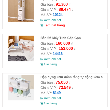
91,300
Giá bán :
₫
89,474
Giá sỉ VIP :
₫
10124
Mã SP:
Xem chi tiết
Tạm hết hàng
Bàn Để Máy Tính Gấp Gọn
160,000
Giá bán :
₫
153,000
Giá sỉ VIP :
₫
14416
Mã SP:
Xem chi tiết
Giỏ hàng
Hộp đựng kem đánh răng tự động kèm 4
ly
75,050
Giá bán :
₫
73,549
Giá sỉ VIP :
₫
8149
Mã SP:
Xem chi tiết
Giỏ hàng