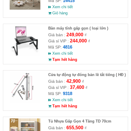
14415
Mã SP:
Xem chi tiết
Giỏ hàng
Bàn máy tính gấp gọn ( loại lớn )
249,000
Giá bán :
₫
244,000
Giá sỉ VIP :
₫
4816
Mã SP:
Xem chi tiết
Tạm hết hàng
Cửa tự động tự đóng bản lề tắt tiếng ( HĐ )
42,900
Giá bán :
₫
37,400
Giá sỉ VIP :
₫
9318
Mã SP:
Xem chi tiết
Tạm hết hàng
Tủ Nhựa Gấp Gọn 4 Tầng TD 70cm
655,500
Giá bán :
₫