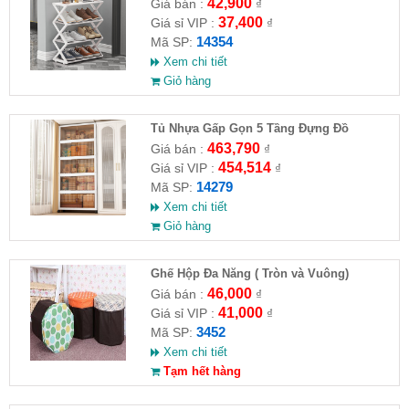
42,900
Giá bán :
₫
37,400
Giá sỉ VIP :
₫
14354
Mã SP:
Xem chi tiết
Giỏ hàng
Tủ Nhựa Gấp Gọn 5 Tầng Đựng Đồ
463,790
Giá bán :
₫
454,514
Giá sỉ VIP :
₫
14279
Mã SP:
Xem chi tiết
Giỏ hàng
Ghế Hộp Đa Năng ( Tròn và Vuông)
46,000
Giá bán :
₫
41,000
Giá sỉ VIP :
₫
3452
Mã SP:
Xem chi tiết
Tạm hết hàng