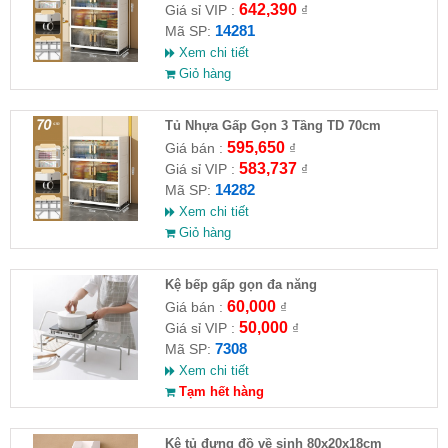
642,390
Giá sỉ VIP :
₫
14281
Mã SP:
Xem chi tiết
Giỏ hàng
Tủ Nhựa Gấp Gọn 3 Tầng TD 70cm
595,650
Giá bán :
₫
583,737
Giá sỉ VIP :
₫
14282
Mã SP:
Xem chi tiết
Giỏ hàng
Kệ bếp gấp gọn đa năng
60,000
Giá bán :
₫
50,000
Giá sỉ VIP :
₫
7308
Mã SP:
Xem chi tiết
Tạm hết hàng
Kệ tủ đựng đồ về sinh 80x20x18cm