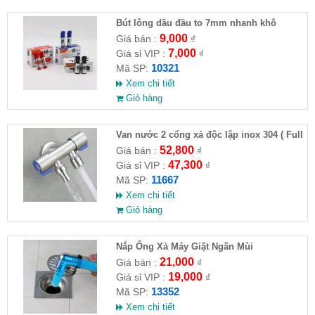
Bút lông dầu đầu to 7mm nhanh khô
9,000
Giá bán :
₫
7,000
Giá sỉ VIP :
₫
10321
Mã SP:
Xem chi tiết
Giỏ hàng
Van nước 2 cổng xả độc lập inox 304 ( Full
VAT )
52,800
Giá bán :
₫
47,300
Giá sỉ VIP :
₫
11667
Mã SP:
Xem chi tiết
Giỏ hàng
Nắp Ống Xả Máy Giặt Ngăn Mùi
21,000
Giá bán :
₫
19,000
Giá sỉ VIP :
₫
13352
Mã SP:
Xem chi tiết