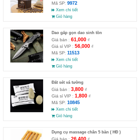
9972
Mã SP:
Xem chi tiết
Giỏ hàng
Dao gấp gọn dao sinh tồn
61,000
Giá bán :
₫
56,000
Giá sỉ VIP :
₫
11513
Mã SP:
Xem chi tiết
Giỏ hàng
Đất sét vá tường
3,800
Giá bán :
₫
1,800
Giá sỉ VIP :
₫
10845
Mã SP:
Xem chi tiết
Giỏ hàng
Dụng cụ massage chân 5 bàn ( HĐ )
26,400
Giá bán :
₫