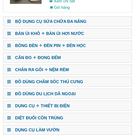
Xem chi tiết
Giỏ hàng
BỘ DỤNG CỤ SỬA CHỮA ĐA NĂNG
BÀN ỦI KHÔ ✧ BÀN ỦI HƠI NƯỚC
BÓNG ĐÈN ✧ ĐÈN PIN ✧ ĐÈN HỌC
CÂN ĐO ✧ ĐONG ĐẾM
CHĂN RA GỐI ✧ NỆM RÈM
ĐỒ DÙNG CHĂM SÓC THÚ CƯNG
ĐỒ DÙNG DU LỊCH DÃ NGOẠI
DỤNG CỤ ✧ THIẾT BỊ ĐIỆN
DIỆT ĐUỔI CÔN TRÙNG
DỤNG CỤ LÀM VƯỜN