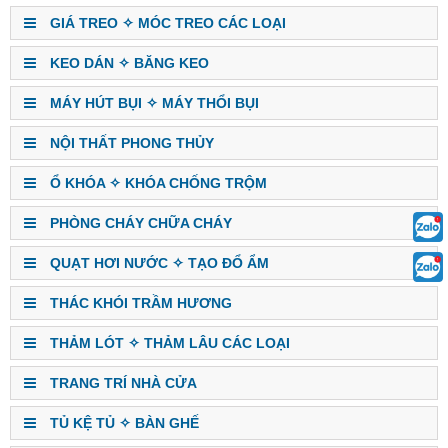
GIÁ TREO ✧ MÓC TREO CÁC LOẠI
KEO DÁN ✧ BĂNG KEO
MÁY HÚT BỤI ✧ MÁY THỔI BỤI
NỘI THẤT PHONG THỦY
Ổ KHÓA ✧ KHÓA CHỐNG TRỘM
PHÒNG CHÁY CHỮA CHÁY
QUẠT HƠI NƯỚC ✧ TẠO ĐỔ ẨM
THÁC KHÓI TRẦM HƯƠNG
THẢM LÓT ✧ THẢM LÂU CÁC LOẠI
TRANG TRÍ NHÀ CỬA
TỦ KỆ TỦ ✧ BÀN GHẾ