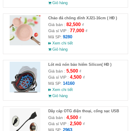
Giỏ hàng
Chảo đá chống dính XJ21-16cm ( HĐ )
82,500
Giá bán :
₫
77,000
Giá sỉ VIP :
₫
9280
Mã SP:
Xem chi tiết
Giỏ hàng
Lót mũ nón bảo hiểm Silicon( HĐ )
5,500
Giá bán :
₫
4,500
Giá sỉ VIP :
₫
14160
Mã SP:
Xem chi tiết
Giỏ hàng
Dây cáp OTG điện thoại, cổng sạc USB
4,500
Giá bán :
₫
2,500
Giá sỉ VIP :
₫
2963
Mã SP: