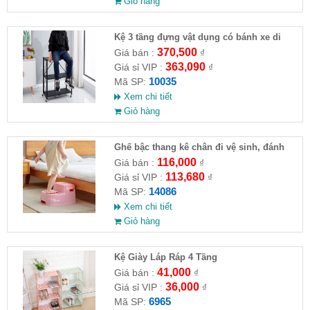
Giỏ hàng
Kệ 3 tầng đựng vật dụng có bánh xe di
chuyển
370,500
Giá bán :
₫
363,090
Giá sỉ VIP :
₫
10035
Mã SP:
Xem chi tiết
Giỏ hàng
Ghế bậc thang kê chân đi vệ sinh, đánh
răng, ghế tắm
116,000
Giá bán :
₫
113,680
Giá sỉ VIP :
₫
14086
Mã SP:
Xem chi tiết
Giỏ hàng
Kệ Giày Láp Ráp 4 Tầng
41,000
Giá bán :
₫
36,000
Giá sỉ VIP :
₫
6965
Mã SP: