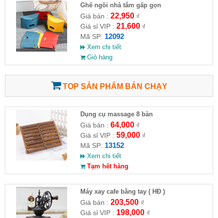
Ghế ngồi nhà tắm gấp gọn
22,950
Giá bán :
₫
21,600
Giá sỉ VIP :
₫
12092
Mã SP:
Xem chi tiết
Giỏ hàng
TOP SẢN PHẨM BÁN CHẠY
Dụng cụ massage 8 bàn
64,000
Giá bán :
₫
59,000
Giá sỉ VIP :
₫
13152
Mã SP:
Xem chi tiết
Tạm hết hàng
Máy xay cafe bằng tay ( HĐ )
203,500
Giá bán :
₫
198,000
Giá sỉ VIP :
₫