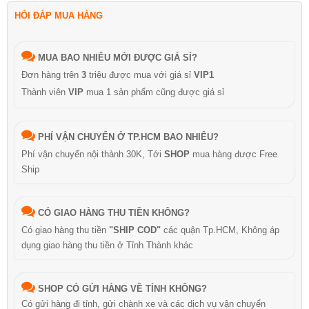
HỎI ĐÁP MUA HÀNG
MUA BAO NHIÊU MỚI ĐƯỢC GIÁ SỈ?
Đơn hàng trên
3
triệu được mua với giá sỉ
VIP1
Thành viên
VIP
mua 1 sản phẩm cũng được giá sỉ
PHÍ VẬN CHUYỂN Ở TP.HCM BAO NHIÊU?
Phí vận chuyển nội thành 30K, Tới
SHOP
mua hàng được Free
Ship
CÓ GIAO HÀNG THU TIỀN KHÔNG?
Có giao hàng thu tiền
"SHIP COD"
các quận Tp.HCM, Không áp
dụng giao hàng thu tiền ở Tỉnh Thành khác
SHOP CÓ GỬI HÀNG VỀ TỈNH KHÔNG?
Có gửi hàng đi tỉnh, gửi chành xe và các dịch vụ vận chuyển