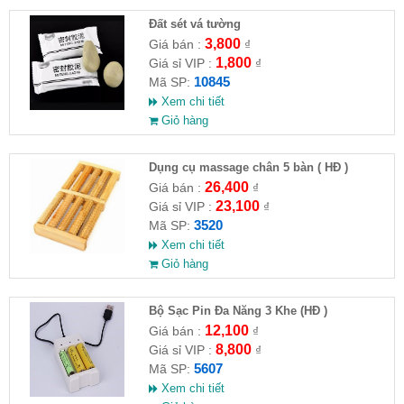
Đất sét vá tường
3,800
Giá bán :
₫
1,800
Giá sỉ VIP :
₫
10845
Mã SP:
Xem chi tiết
Giỏ hàng
Dụng cụ massage chân 5 bàn ( HĐ )
26,400
Giá bán :
₫
23,100
Giá sỉ VIP :
₫
3520
Mã SP:
Xem chi tiết
Giỏ hàng
Bộ Sạc Pin Đa Năng 3 Khe (HĐ )
12,100
Giá bán :
₫
8,800
Giá sỉ VIP :
₫
5607
Mã SP:
Xem chi tiết