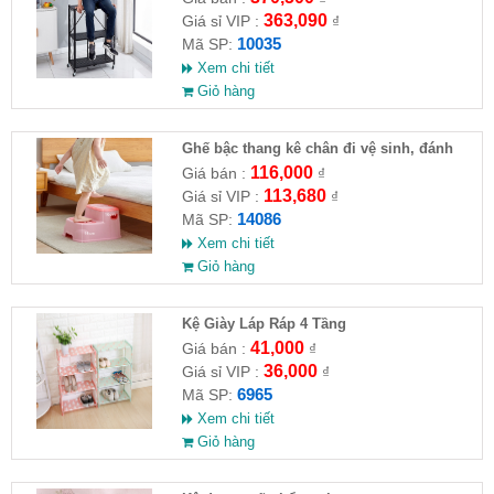
363,090
Giá sỉ VIP :
₫
10035
Mã SP:
Xem chi tiết
Giỏ hàng
Ghế bậc thang kê chân đi vệ sinh, đánh
răng, ghế tắm
116,000
Giá bán :
₫
113,680
Giá sỉ VIP :
₫
14086
Mã SP:
Xem chi tiết
Giỏ hàng
Kệ Giày Láp Ráp 4 Tầng
41,000
Giá bán :
₫
36,000
Giá sỉ VIP :
₫
6965
Mã SP:
Xem chi tiết
Giỏ hàng