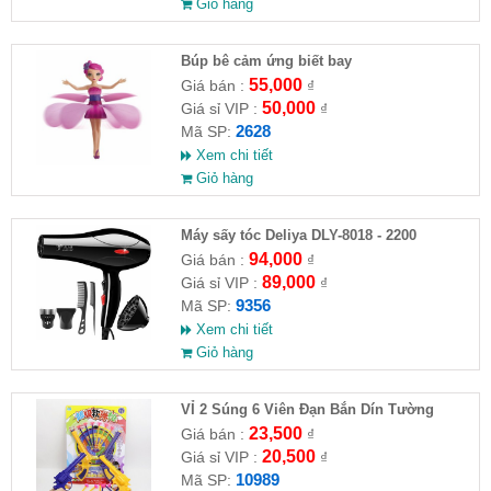
Giỏ hàng
​Búp bê cảm ứng biết bay
55,000
Giá bán :
₫
50,000
Giá sỉ VIP :
₫
2628
Mã SP:
Xem chi tiết
Giỏ hàng
Máy sấy tóc Deliya DLY-8018 - 2200
94,000
Giá bán :
₫
89,000
Giá sỉ VIP :
₫
9356
Mã SP:
Xem chi tiết
Giỏ hàng
VỈ 2 Súng 6 Viên Đạn Bắn Dín Tường
23,500
Giá bán :
₫
20,500
Giá sỉ VIP :
₫
10989
Mã SP: