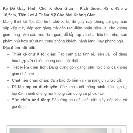
Kệ Để Giày Hình Chữ X Đơn Giản – Kích thước 42 x 49,5 x
18,5cm, Tiện Lợi & Thẩm Mỹ Cho Mọi Không Gian
Mang thiết kế độc đáo hình chữ X, kệ để giày này không chỉ giúp bạn
sắp xếp giày dép gọn gàng mà còn tạo điểm nhấn hiện đại cho không
gian sống. Với cấu trúc đơn giản, dễ lắp ráp và chất liệu bền nhẹ, sản
phẩm phù hợp sử dụng trong phòng khách, hành lang, hay phòng ngủ.
Đặc điểm nổi bật:
Thiết kế chữ X tối giản:
Tạo cảm giác tinh tế, hiện đại, dễ dàng
hòa hợp với nhiều phong cách nội thất.
Tiết kiệm diện tích:
Dáng đứng gọn gàng, phù hợp cho cả không
gian nhỏ hẹp.
Chất liệu chắc chắn:
đảm bảo độ bền và khả năng chịu lực tốt.
Dễ lắp ráp và di chuyển:
Các khớp nối thông minh giúp bạn tự
lắp đặt nhanh chóng mà không cần dụng cụ phức tạp.
Sức chứa từ 4 tầng:
Đáp ứng nhu cầu cất giữ giày dép cho cả
gia đình.