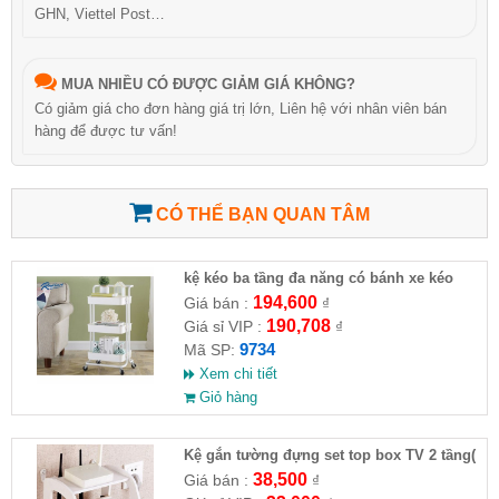
GHN, Viettel Post…
MUA NHIỀU CÓ ĐƯỢC GIẢM GIÁ KHÔNG?
Có giảm giá cho đơn hàng giá trị lớn, Liên hệ với nhân viên bán
hàng để được tư vấn!
CÓ THỂ BẠN QUAN TÂM
kệ kéo ba tầng đa năng có bánh xe kéo
194,600
Giá bán :
₫
190,708
Giá sỉ VIP :
₫
9734
Mã SP:
Xem chi tiết
Giỏ hàng
Kệ gắn tường đựng set top box TV 2 tầng(
HĐ )
38,500
Giá bán :
₫