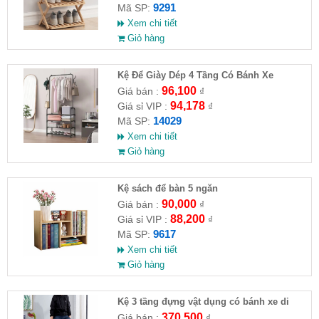
9291
Mã SP:
Xem chi tiết
Giỏ hàng
Kệ Để Giày Dép 4 Tầng Có Bánh Xe
96,100
Giá bán :
₫
94,178
Giá sỉ VIP :
₫
14029
Mã SP:
Xem chi tiết
Giỏ hàng
Kệ sách để bàn 5 ngăn
90,000
Giá bán :
₫
88,200
Giá sỉ VIP :
₫
9617
Mã SP:
Xem chi tiết
Giỏ hàng
Kệ 3 tầng đựng vật dụng có bánh xe di
chuyển
370,500
Giá bán :
₫