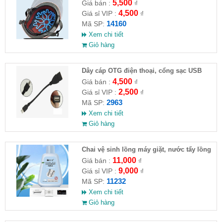
5,500
Giá bán :
₫
4,500
Giá sỉ VIP :
₫
14160
Mã SP:
Xem chi tiết
Giỏ hàng
Dây cáp OTG điện thoại, cổng sạc USB
4,500
Giá bán :
₫
2,500
Giá sỉ VIP :
₫
2963
Mã SP:
Xem chi tiết
Giỏ hàng
Chai vệ sinh lồng máy giặt, nước tẩy lồng
máy giặt CLEANING FLUID
11,000
Giá bán :
₫
9,000
Giá sỉ VIP :
₫
11232
Mã SP:
Xem chi tiết
Giỏ hàng