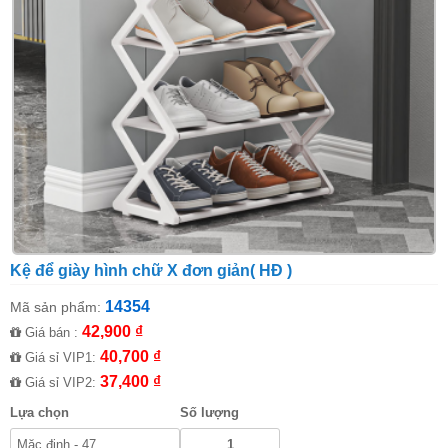
Kệ để giày hình chữ X đơn giản( HĐ )
14354
Mã sản phẩm:
42,900 ₫
Giá bán :
40,700 ₫
Giá sỉ VIP1:
37,400 ₫
Giá sỉ VIP2:
Lựa chọn
Số lượng