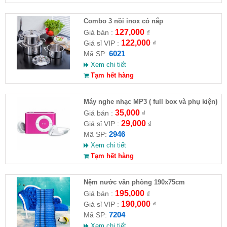
Combo 3 nồi inox có nắp
127,000
Giá bán :
₫
122,000
Giá sỉ VIP :
₫
6021
Mã SP:
Xem chi tiết
Tạm hết hàng
Máy nghe nhạc MP3 ( full box và phụ kiện)
35,000
Giá bán :
₫
29,000
Giá sỉ VIP :
₫
2946
Mã SP:
Xem chi tiết
Tạm hết hàng
Nệm nước văn phòng 190x75cm
195,000
Giá bán :
₫
190,000
Giá sỉ VIP :
₫
7204
Mã SP:
Xem chi tiết