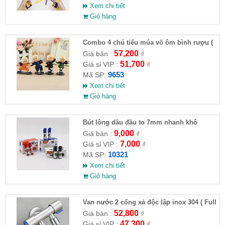
Xem chi tiết
Giỏ hàng
Combo 4 chú tiểu múa võ ôm bình rượu (
HĐ )
57,200
Giá bán :
₫
51,700
Giá sỉ VIP :
₫
9653
Mã SP:
Xem chi tiết
Giỏ hàng
Bút lông dầu đầu to 7mm nhanh khô
9,000
Giá bán :
₫
7,000
Giá sỉ VIP :
₫
10321
Mã SP:
Xem chi tiết
Giỏ hàng
Van nước 2 cổng xả độc lập inox 304 ( Full
VAT )
52,800
Giá bán :
₫
47,300
Giá sỉ VIP :
₫