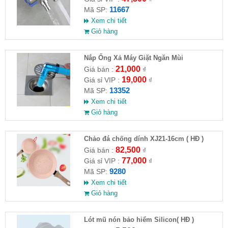
11667
Mã SP:
Xem chi tiết
Giỏ hàng
Nắp Ống Xả Máy Giặt Ngăn Mùi
21,000
Giá bán :
₫
19,000
Giá sỉ VIP :
₫
13352
Mã SP:
Xem chi tiết
Giỏ hàng
Chảo đá chống dính XJ21-16cm ( HĐ )
82,500
Giá bán :
₫
77,000
Giá sỉ VIP :
₫
9280
Mã SP:
Xem chi tiết
Giỏ hàng
Lót mũ nón bảo hiểm Silicon( HĐ )