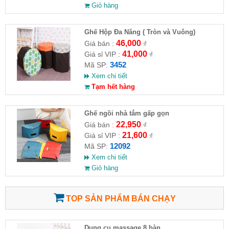
Giỏ hàng
Ghế Hộp Đa Năng ( Tròn và Vuông)
46,000
Giá bán :
₫
41,000
Giá sỉ VIP :
₫
3452
Mã SP:
Xem chi tiết
Tạm hết hàng
Ghế ngồi nhà tắm gấp gọn
22,950
Giá bán :
₫
21,600
Giá sỉ VIP :
₫
12092
Mã SP:
Xem chi tiết
Giỏ hàng
TOP SẢN PHẨM BÁN CHẠY
Dụng cụ massage 8 bàn