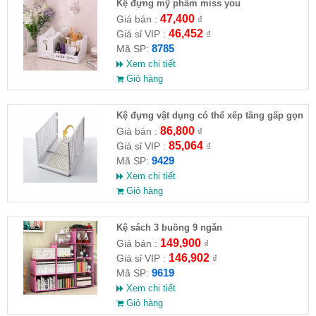
Kệ đựng mỹ phẩm miss you
47,400
Giá bán :
₫
46,452
Giá sỉ VIP :
₫
8785
Mã SP:
Xem chi tiết
Giỏ hàng
Kệ đựng vật dụng có thể xếp tầng gấp gọn
T2034
86,800
Giá bán :
₫
85,064
Giá sỉ VIP :
₫
9429
Mã SP:
Xem chi tiết
Giỏ hàng
Kệ sách 3 buồng 9 ngăn
149,900
Giá bán :
₫
146,902
Giá sỉ VIP :
₫
9619
Mã SP:
Xem chi tiết
Giỏ hàng