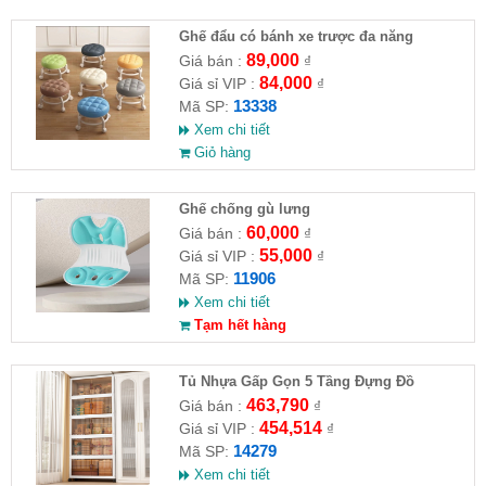
Ghế đẩu có bánh xe trược đa năng
89,000
Giá bán :
₫
84,000
Giá sỉ VIP :
₫
13338
Mã SP:
Xem chi tiết
Giỏ hàng
Ghế chống gù lưng
60,000
Giá bán :
₫
55,000
Giá sỉ VIP :
₫
11906
Mã SP:
Xem chi tiết
Tạm hết hàng
Tủ Nhựa Gấp Gọn 5 Tầng Đựng Đồ
463,790
Giá bán :
₫
454,514
Giá sỉ VIP :
₫
14279
Mã SP:
Xem chi tiết