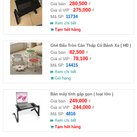
280,500
Giá bán :
₫
275,000
Giá sỉ VIP :
₫
11734
Mã SP:
Xem chi tiết
Tạm hết hàng
Ghế Đẩu Tròn Cán Thấp Có Bánh Xe ( HĐ )
82,500
Giá bán :
₫
78,100
Giá sỉ VIP :
₫
14415
Mã SP:
Xem chi tiết
Giỏ hàng
Bàn máy tính gấp gọn ( loại lớn )
249,000
Giá bán :
₫
244,000
Giá sỉ VIP :
₫
4816
Mã SP:
Xem chi tiết
Tạm hết hàng