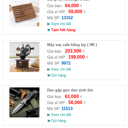
64,000
Giá bán :
₫
59,000
Giá sỉ VIP :
₫
13152
Mã SP:
Xem chi tiết
Tạm hết hàng
Máy xay cafe bằng tay ( HĐ )
203,500
Giá bán :
₫
198,000
Giá sỉ VIP :
₫
9972
Mã SP:
Xem chi tiết
Giỏ hàng
Dao gấp gọn dao sinh tồn
61,000
Giá bán :
₫
56,000
Giá sỉ VIP :
₫
11513
Mã SP:
Xem chi tiết
Giỏ hàng