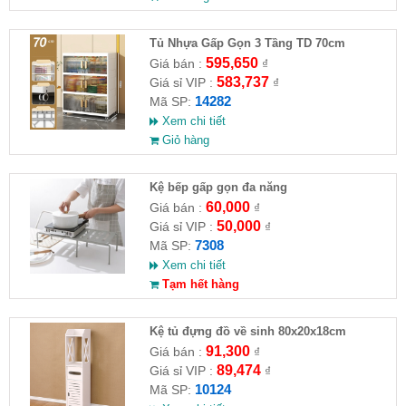
Tủ Nhựa Gấp Gọn 3 Tầng TD 70cm
595,650
Giá bán :
₫
583,737
Giá sỉ VIP :
₫
14282
Mã SP:
Xem chi tiết
Giỏ hàng
Kệ bếp gấp gọn đa năng
60,000
Giá bán :
₫
50,000
Giá sỉ VIP :
₫
7308
Mã SP:
Xem chi tiết
Tạm hết hàng
Kệ tủ đựng đồ về sinh 80x20x18cm
91,300
Giá bán :
₫
89,474
Giá sỉ VIP :
₫
10124
Mã SP: