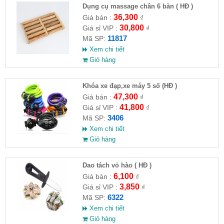
Dụng cụ massage chân 6 bàn ( HĐ )
36,300
Giá bán :
₫
30,800
Giá sỉ VIP :
₫
11817
Mã SP:
Xem chi tiết
Giỏ hàng
Khóa xe đạp,xe máy 5 số (HĐ )
47,300
Giá bán :
₫
41,800
Giá sỉ VIP :
₫
3406
Mã SP:
Xem chi tiết
Giỏ hàng
Dao tách vỏ hào ( HĐ )
6,100
Giá bán :
₫
3,850
Giá sỉ VIP :
₫
6322
Mã SP:
Xem chi tiết
Giỏ hàng