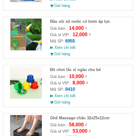
Giỏ hàng
Đầu vòi xịt nước có bơm áp lực
14,000
Giá bán :
₫
12,000
Giá sỉ VIP :
₫
6955
Mã SP:
Xem chi tiết
Giỏ hàng
Đồ chơi lắc xí ngầu cho bé
10,000
Giá bán :
₫
8,000
Giá sỉ VIP :
₫
8410
Mã SP:
Xem chi tiết
Giỏ hàng
Ghế Massage chân 32x25x12cm
58,000
Giá bán :
₫
53,000
Giá sỉ VIP :
₫