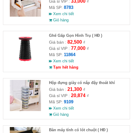
33,000
Giá sỉ VIP :
₫
8783
Mã SP:
Xem chi tiết
Giỏ hàng
Ghế Gấp Gọn Hình Trụ ( HĐ )
82,500
Giá bán :
₫
77,000
Giá sỉ VIP :
₫
11864
Mã SP:
Xem chi tiết
Tạm hết hàng
Hộp đựng giày có nắp đậy thoát khí
21,300
Giá bán :
₫
20,874
Giá sỉ VIP :
₫
9109
Mã SP:
Xem chi tiết
Giỏ hàng
Bàn máy tính có lót chuột ( HĐ )