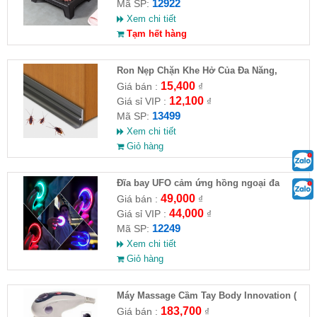
12922
Mã SP:
Xem chi tiết
Tạm hết hàng
Ron Nẹp Chặn Khe Hở Của Đa Năng,
Chống Côn Trùng( HĐ )
15,400
Giá bán :
₫
12,100
Giá sỉ VIP :
₫
13499
Mã SP:
Xem chi tiết
Giỏ hàng
Đĩa bay UFO cảm ứng hồng ngoại đa
chiều tự động bay về
49,000
Giá bán :
₫
44,000
Giá sỉ VIP :
₫
12249
Mã SP:
Xem chi tiết
Giỏ hàng
Máy Massage Cầm Tay Body Innovation (
HĐ )
183,700
Giá bán :
₫