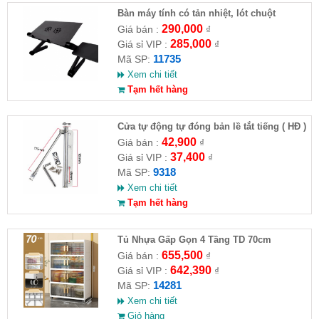
Bàn máy tính có tản nhiệt, lót chuột
290,000
Giá bán :
₫
285,000
Giá sỉ VIP :
₫
11735
Mã SP:
Xem chi tiết
Tạm hết hàng
Cửa tự động tự đóng bản lề tắt tiếng ( HĐ )
42,900
Giá bán :
₫
37,400
Giá sỉ VIP :
₫
9318
Mã SP:
Xem chi tiết
Tạm hết hàng
Tủ Nhựa Gấp Gọn 4 Tầng TD 70cm
655,500
Giá bán :
₫
642,390
Giá sỉ VIP :
₫
14281
Mã SP:
Xem chi tiết
Giỏ hàng