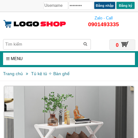
Đăng ký
Zalo - Call
0901493335
0
MENU
Trang chủ
Tủ kệ tủ ✧ Bàn ghế