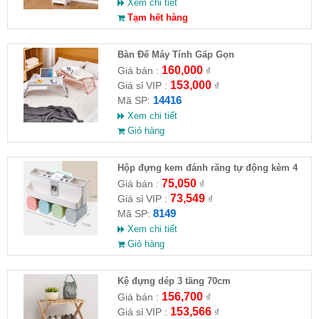
Xem chi tiết
Tạm hết hàng
Bàn Để Máy Tính Gấp Gọn
160,000
Giá bán :
₫
153,000
Giá sỉ VIP :
₫
14416
Mã SP:
Xem chi tiết
Giỏ hàng
Hộp đựng kem đánh răng tự động kèm 4
ly
75,050
Giá bán :
₫
73,549
Giá sỉ VIP :
₫
8149
Mã SP:
Xem chi tiết
Giỏ hàng
Kệ đựng dép 3 tầng 70cm
156,700
Giá bán :
₫
153,566
Giá sỉ VIP :
₫