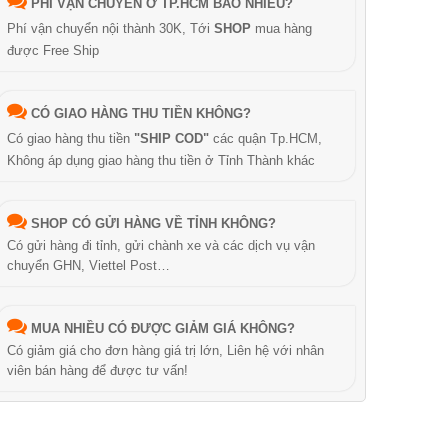
PHÍ VẬN CHUYỂN Ở TP.HCM BAO NHIÊU?
Phí vận chuyển nội thành 30K, Tới
SHOP
mua hàng
được Free Ship
CÓ GIAO HÀNG THU TIỀN KHÔNG?
Có giao hàng thu tiền
"SHIP COD"
các quận Tp.HCM,
Không áp dụng giao hàng thu tiền ở Tỉnh Thành khác
SHOP CÓ GỬI HÀNG VỀ TỈNH KHÔNG?
Có gửi hàng đi tỉnh, gửi chành xe và các dịch vụ vận
chuyển GHN, Viettel Post…
MUA NHIỀU CÓ ĐƯỢC GIẢM GIÁ KHÔNG?
Có giảm giá cho đơn hàng giá trị lớn, Liên hệ với nhân
viên bán hàng để được tư vấn!