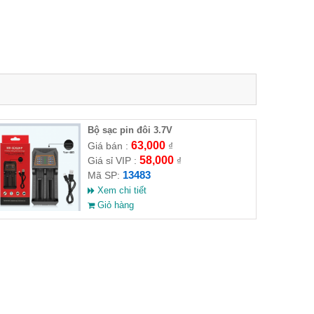
Bộ sạc pin đôi 3.7V
63,000
Giá bán :
₫
58,000
Giá sỉ VIP :
₫
13483
Mã SP:
Xem chi tiết
Giỏ hàng