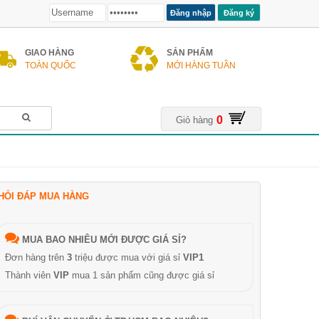
Đăng ký
GIAO HÀNG
SẢN PHẨM
TOÀN QUỐC
MỚI HÀNG TUẦN
0
Giỏ hàng
HỎI ĐÁP MUA HÀNG
MUA BAO NHIÊU MỚI ĐƯỢC GIÁ SỈ?
Đơn hàng trên
3
triệu được mua với giá sỉ
VIP1
Thành viên
VIP
mua 1 sản phẩm cũng được giá sỉ