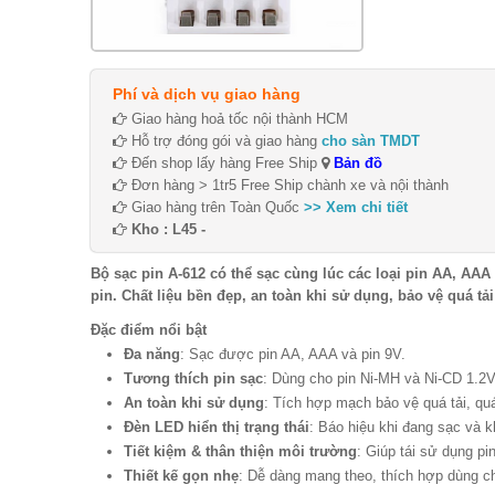
Phí và dịch vụ giao hàng
Giao hàng hoả tốc nội thành HCM
Hỗ trợ đóng gói và giao hàng
cho sàn TMDT
Đến shop lấy hàng Free Ship
Bản đồ
Đơn hàng > 1tr5 Free Ship chành xe và nội thành
Giao hàng trên Toàn Quốc
>> Xem chi tiết
Kho : L45 -
Bộ sạc pin A-612 có thể sạc cùng lúc các loại pin AA, AAA
pin. Chất liệu bền đẹp, an toàn khi sử dụng, bảo vệ quá tả
Đặc điểm nổi bật
Đa năng
: Sạc được pin AA, AAA và pin 9V.
Tương thích pin sạc
: Dùng cho pin Ni-MH và Ni-CD 1.2V
An toàn khi sử dụng
: Tích hợp mạch bảo vệ quá tải, quá
Đèn LED hiển thị trạng thái
: Báo hiệu khi đang sạc và k
Tiết kiệm & thân thiện môi trường
: Giúp tái sử dụng pi
Thiết kế gọn nhẹ
: Dễ dàng mang theo, thích hợp dùng ch