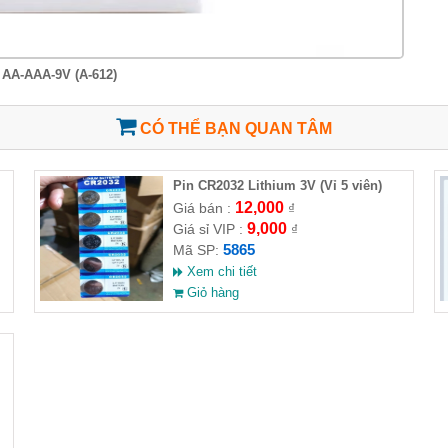
 AA-AAA-9V (A-612)
CÓ THỂ BẠN QUAN TÂM
Pin CR2032 Lithium 3V (Vỉ 5 viên)
12,000
Giá bán :
₫
9,000
Giá sỉ VIP :
₫
5865
Mã SP:
Xem chi tiết
Giỏ hàng