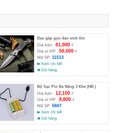
Dao gấp gọn dao sinh tồn
61,000
Giá bán :
₫
56,000
Giá sỉ VIP :
₫
11513
Mã SP:
Xem chi tiết
Giỏ hàng
Bộ Sạc Pin Đa Năng 3 Khe (HĐ )
12,100
Giá bán :
₫
8,800
Giá sỉ VIP :
₫
5607
Mã SP:
Xem chi tiết
Giỏ hàng