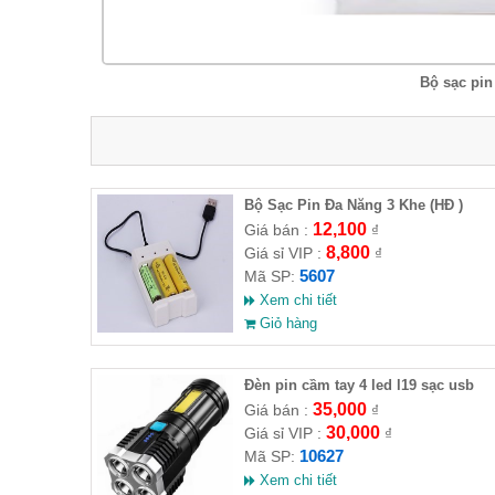
Bộ sạc pin
Bộ Sạc Pin Đa Năng 3 Khe (HĐ )
12,100
Giá bán :
₫
8,800
Giá sỉ VIP :
₫
5607
Mã SP:
Xem chi tiết
Giỏ hàng
Đèn pin cầm tay 4 led l19 sạc usb
35,000
Giá bán :
₫
30,000
Giá sỉ VIP :
₫
10627
Mã SP:
Xem chi tiết