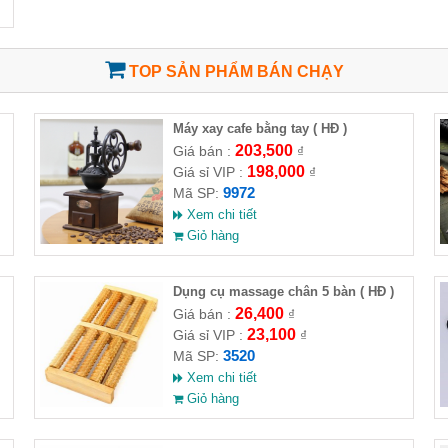
TOP SẢN PHẨM BÁN CHẠY
Máy xay cafe bằng tay ( HĐ )
203,500
Giá bán :
₫
198,000
Giá sỉ VIP :
₫
9972
Mã SP:
Xem chi tiết
Giỏ hàng
Dụng cụ massage chân 5 bàn ( HĐ )
26,400
Giá bán :
₫
23,100
Giá sỉ VIP :
₫
3520
Mã SP:
Xem chi tiết
Giỏ hàng