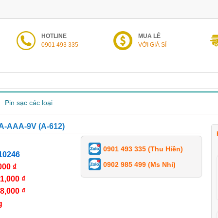
HOTLINE
MUA LẺ
0901 493 335
VỚI GIÁ SỈ
Pin sạc các loại
AA-AAA-9V (A-612)
0901 493 335 (Thu Hiền)
10246
0902 985 499 (Ms Nhi)
000 ₫
1,000 ₫
8,000 ₫
g