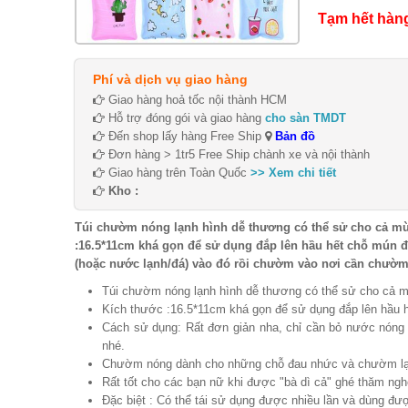
Tạm hết hàn
Phí và dịch vụ giao hàng
Giao hàng hoả tốc nội thành HCM
Hỗ trợ đóng gói và giao hàng
cho sàn TMDT
Đến shop lấy hàng Free Ship
Bản đồ
Đơn hàng > 1tr5 Free Ship chành xe và nội thành
Giao hàng trên Toàn Quốc
>> Xem chi tiết
Kho :
Túi chườm nóng lạnh hình dễ thương có thể sử cho cả mùa 
:16.5*11cm khá gọn để sử dụng đắp lên hầu hết chỗ mún đ
(hoặc nước lạnh/đá) vào đó rồi chườm vào nơi cần chườm
Túi chườm nóng lạnh hình dễ thương có thể sử cho cả mùa
Kích thước :16.5*11cm khá gọn để sử dụng đắp lên hầu
Cách sử dụng: Rất đơn giản nha, chỉ cần bỏ nước nóng
nhé.
Chườm nóng dành cho những chỗ đau nhức và chườm lạnh t
Rất tốt cho các bạn nữ khi được "bà dì cả" ghé thăm ng
Đặc biệt : Có thể tái sử dụng được nhiều lần và dùng được 