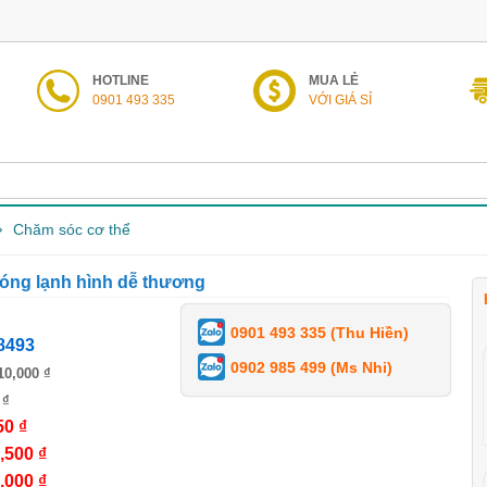
HOTLINE
MUA LẺ
0901 493 335
VỚI GIÁ SỈ
Chăm sóc cơ thể
óng lạnh hình dễ thương
0901 493 335 (Thu Hiền)
8493
0902 985 499 (Ms Nhi)
10,000 ₫
 ₫
50 ₫
,500 ₫
,000 ₫