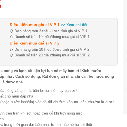
g
Điều kiện mua giá sỉ VIP 1
>> Xem chi tiết
Đơn hàng trên 3 triệu được tính giá sỉ VIP 1
Doanh số trên 10 triệu/tháng mua giá sỉ VIP 1
Điều kiện mua giá sỉ VIP 2
Đơn hàng trên 10 triệu được tính giá sỉ VIP 2
Doanh số trên 20 triệu/tháng mua giá sỉ VIP 2
nóng và lạnh rất tiện lợi lun nè mấy bạn ơi !Kích thước
ắp nha . Cách sử dụng: Rất đơn giản nha, chỉ cần bỏ nước nóng
 là đươc nhé.
 nóng và lạnh rất tiện lợi lun nè mấy bạn ơi !
 hết chỗ mún đắp nha
 (hoặc nước lạnh/đá) vào đó rồi chườm vào nơi cần chườm là đươc
rên trán khi sốt hoặc trên cổ khi trời nóng nực.
hen
trong thời gian dài luôn nha, tới khi nào nó hư thì thôi.