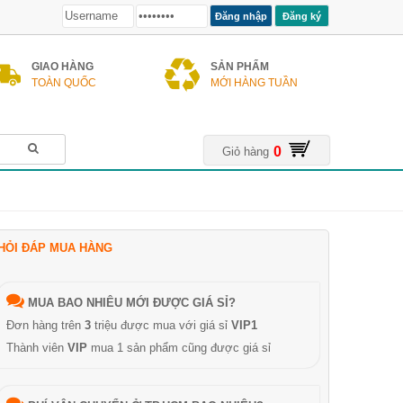
Đăng ký
GIAO HÀNG
SẢN PHẨM
TOÀN QUỐC
MỚI HÀNG TUẦN
0
Giỏ hàng
HỎI ĐÁP MUA HÀNG
MUA BAO NHIÊU MỚI ĐƯỢC GIÁ SỈ?
Đơn hàng trên
3
triệu được mua với giá sỉ
VIP1
Thành viên
VIP
mua 1 sản phẩm cũng được giá sỉ