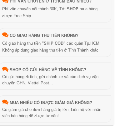
PHÍ VẬN CHUYỂN Ở TP.HCM BAO NHIÊU?
Phí vận chuyển nội thành 30K, Tới
SHOP
mua hàng
được Free Ship
CÓ GIAO HÀNG THU TIỀN KHÔNG?
Có giao hàng thu tiền
"SHIP COD"
các quận Tp.HCM,
Không áp dụng giao hàng thu tiền ở Tỉnh Thành khác
SHOP CÓ GỬI HÀNG VỀ TỈNH KHÔNG?
Có gửi hàng đi tỉnh, gửi chành xe và các dịch vụ vận
chuyển GHN, Viettel Post…
MUA NHIỀU CÓ ĐƯỢC GIẢM GIÁ KHÔNG?
Có giảm giá cho đơn hàng giá trị lớn, Liên hệ với nhân
viên bán hàng để được tư vấn!