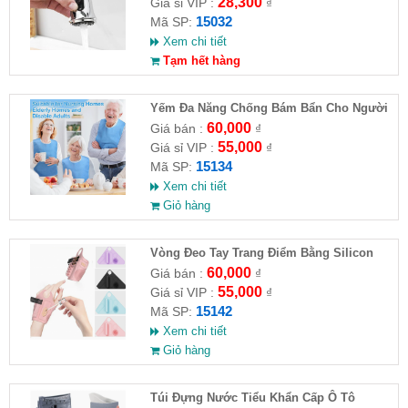
28,300
Giá sỉ VIP :
₫
15032
Mã SP:
Xem chi tiết
Tạm hết hàng
Yếm Đa Năng Chống Bám Bẩn Cho Người
Cao Tuổi
60,000
Giá bán :
₫
55,000
Giá sỉ VIP :
₫
15134
Mã SP:
Xem chi tiết
Giỏ hàng
Vòng Đeo Tay Trang Điểm Bằng Silicon
60,000
Giá bán :
₫
55,000
Giá sỉ VIP :
₫
15142
Mã SP:
Xem chi tiết
Giỏ hàng
Túi Đựng Nước Tiểu Khẩn Cấp Ô Tô