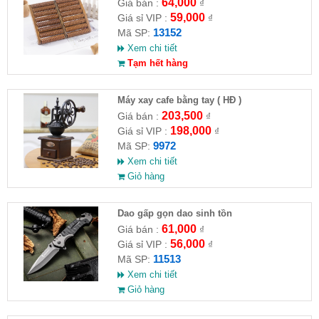
64,000
Giá bán :
₫
59,000
Giá sỉ VIP :
₫
13152
Mã SP:
Xem chi tiết
Tạm hết hàng
Máy xay cafe bằng tay ( HĐ )
203,500
Giá bán :
₫
198,000
Giá sỉ VIP :
₫
9972
Mã SP:
Xem chi tiết
Giỏ hàng
Dao gấp gọn dao sinh tồn
61,000
Giá bán :
₫
56,000
Giá sỉ VIP :
₫
11513
Mã SP:
Xem chi tiết
Giỏ hàng