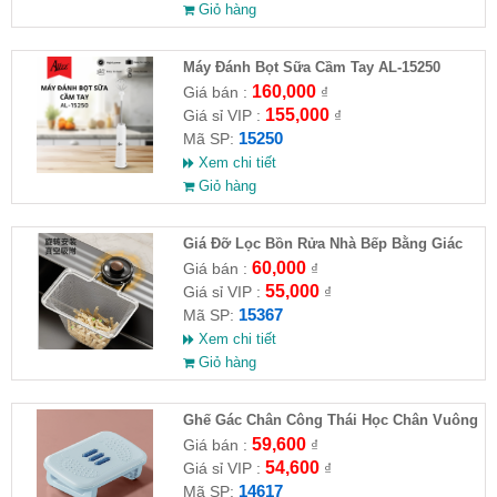
Giỏ hàng
Máy Đánh Bọt Sữa Cầm Tay AL-15250
160,000
Giá bán :
₫
155,000
Giá sỉ VIP :
₫
15250
Mã SP:
Xem chi tiết
Giỏ hàng
Giá Đỡ Lọc Bồn Rửa Nhà Bếp Bằng Giác
Hút (Kèm 50 Túi Lọc)
60,000
Giá bán :
₫
55,000
Giá sỉ VIP :
₫
15367
Mã SP:
Xem chi tiết
Giỏ hàng
Ghế Gác Chân Công Thái Học Chân Vuông
59,600
Giá bán :
₫
54,600
Giá sỉ VIP :
₫
14617
Mã SP: