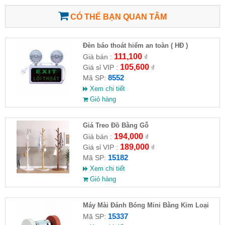
CÓ THỂ BẠN QUAN TÂM
Đèn báo thoát hiểm an toàn ( HĐ )
111,100
Giá bán :
₫
105,600
Giá sỉ VIP :
₫
8552
Mã SP:
Xem chi tiết
Giỏ hàng
Giá Treo Đồ Bằng Gỗ
194,000
Giá bán :
₫
189,000
Giá sỉ VIP :
₫
15182
Mã SP:
Xem chi tiết
Giỏ hàng
Máy Mài Đánh Bóng Mini Bằng Kim Loại
15337
Mã SP: