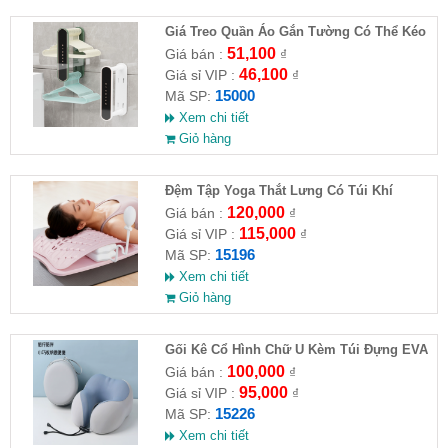
Giá Treo Quần Áo Gắn Tường Có Thể Kéo
Dài
51,100
Giá bán :
₫
46,100
Giá sỉ VIP :
₫
15000
Mã SP:
Xem chi tiết
Giỏ hàng
Đệm Tập Yoga Thắt Lưng Có Túi Khí
120,000
Giá bán :
₫
115,000
Giá sỉ VIP :
₫
15196
Mã SP:
Xem chi tiết
Giỏ hàng
Gối Kê Cổ Hình Chữ U Kèm Túi Đựng EVA
100,000
Giá bán :
₫
95,000
Giá sỉ VIP :
₫
15226
Mã SP:
Xem chi tiết