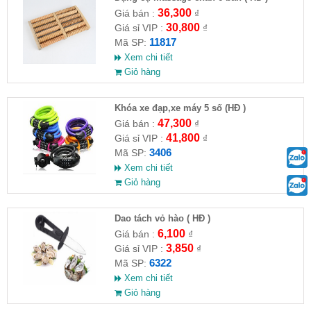
36,300
Giá bán :
₫
30,800
Giá sỉ VIP :
₫
11817
Mã SP:
Xem chi tiết
Giỏ hàng
Khóa xe đạp,xe máy 5 số (HĐ )
47,300
Giá bán :
₫
41,800
Giá sỉ VIP :
₫
3406
Mã SP:
Xem chi tiết
Giỏ hàng
Dao tách vỏ hào ( HĐ )
6,100
Giá bán :
₫
3,850
Giá sỉ VIP :
₫
6322
Mã SP:
Xem chi tiết
Giỏ hàng