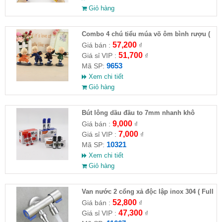
Giỏ hàng
Combo 4 chú tiểu múa võ ôm bình rượu (
HĐ )
57,200
Giá bán :
₫
51,700
Giá sỉ VIP :
₫
9653
Mã SP:
Xem chi tiết
Giỏ hàng
Bút lông dầu đầu to 7mm nhanh khô
9,000
Giá bán :
₫
7,000
Giá sỉ VIP :
₫
10321
Mã SP:
Xem chi tiết
Giỏ hàng
Van nước 2 cổng xả độc lập inox 304 ( Full
VAT )
52,800
Giá bán :
₫
47,300
Giá sỉ VIP :
₫