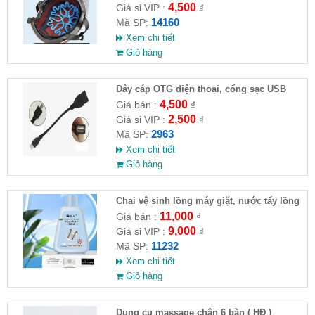
4,500
Giá sỉ VIP :
₫
14160
Mã SP:
Xem chi tiết
Giỏ hàng
Dây cáp OTG điện thoại, cổng sạc USB
4,500
Giá bán :
₫
2,500
Giá sỉ VIP :
₫
2963
Mã SP:
Xem chi tiết
Giỏ hàng
Chai vệ sinh lồng máy giặt, nước tẩy lồng
máy giặt CLEANING FLUID
11,000
Giá bán :
₫
9,000
Giá sỉ VIP :
₫
11232
Mã SP:
Xem chi tiết
Giỏ hàng
Dụng cụ massage chân 6 bàn ( HĐ )