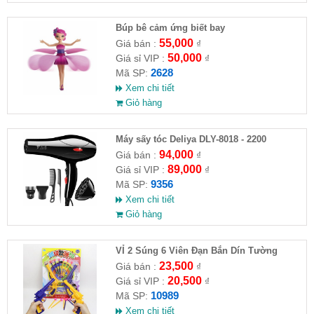
​Búp bê cảm ứng biết bay
55,000
Giá bán :
₫
50,000
Giá sỉ VIP :
₫
2628
Mã SP:
Xem chi tiết
Giỏ hàng
Máy sấy tóc Deliya DLY-8018 - 2200
94,000
Giá bán :
₫
89,000
Giá sỉ VIP :
₫
9356
Mã SP:
Xem chi tiết
Giỏ hàng
VỈ 2 Súng 6 Viên Đạn Bắn Dín Tường
23,500
Giá bán :
₫
20,500
Giá sỉ VIP :
₫
10989
Mã SP:
Xem chi tiết