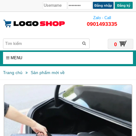
Đăng ký
Zalo - Call
0901493335
0
MENU
Trang chủ
Sản phẩm mới về