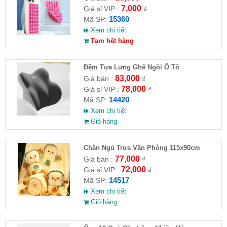
7,000
Giá sỉ VIP :
₫
15360
Mã SP:
Xem chi tiết
Tạm hết hàng
Đệm Tựa Lưng Ghế Ngồi Ô Tô
83,000
Giá bán :
₫
78,000
Giá sỉ VIP :
₫
14420
Mã SP:
Xem chi tiết
Giỏ hàng
Chăn Ngủ Trưa Văn Phòng 115x90cm
77,000
Giá bán :
₫
72,000
Giá sỉ VIP :
₫
14517
Mã SP:
Xem chi tiết
Giỏ hàng