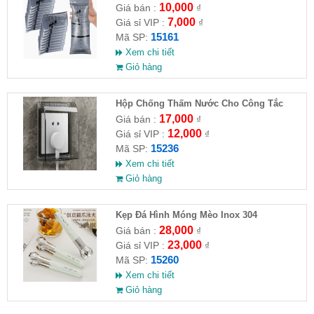
10,000
Giá bán :
₫
7,000
Giá sỉ VIP :
₫
15161
Mã SP:
Xem chi tiết
Giỏ hàng
Hộp Chống Thấm Nước Cho Công Tắc
Phòng Tắm
17,000
Giá bán :
₫
12,000
Giá sỉ VIP :
₫
15236
Mã SP:
Xem chi tiết
Giỏ hàng
Kẹp Đá Hình Móng Mèo Inox 304
28,000
Giá bán :
₫
23,000
Giá sỉ VIP :
₫
15260
Mã SP:
Xem chi tiết
Giỏ hàng