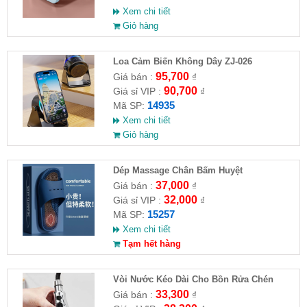
Xem chi tiết
Giỏ hàng
Loa Cảm Biến Không Dây ZJ-026
95,700
Giá bán :
₫
90,700
Giá sỉ VIP :
₫
14935
Mã SP:
Xem chi tiết
Giỏ hàng
Dép Massage Chân Bấm Huyệt
37,000
Giá bán :
₫
32,000
Giá sỉ VIP :
₫
15257
Mã SP:
Xem chi tiết
Tạm hết hàng
Vòi Nước Kéo Dài Cho Bồn Rửa Chén
33,300
Giá bán :
₫