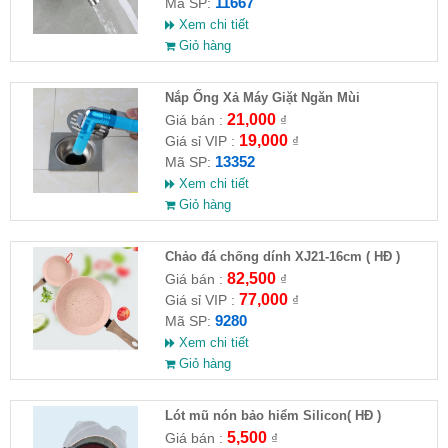
11667
Mã SP:
Xem chi tiết
Giỏ hàng
Nắp Ống Xả Máy Giặt Ngăn Mùi
21,000
Giá bán :
₫
19,000
Giá sỉ VIP :
₫
13352
Mã SP:
Xem chi tiết
Giỏ hàng
Chảo đá chống dính XJ21-16cm ( HĐ )
82,500
Giá bán :
₫
77,000
Giá sỉ VIP :
₫
9280
Mã SP:
Xem chi tiết
Giỏ hàng
Lót mũ nón bảo hiểm Silicon( HĐ )
5,500
Giá bán :
₫