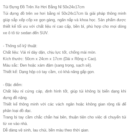
Túi Đựng Đồ Trên Xe Hơi Bằng Nỉ 50x24x17cm
Túi đựng đồ trên xe hơi bằng nỉ 50x24x17cm là giải pháp thông minh
giúp sắp xếp cốp xe gọn gàng, ngăn nắp và khoa học. Sản phẩm được
thiết kế tối ưu với chất liệu nỉ cao cấp, bền bỉ, phù hợp cho mọi dòng
xe ô tô từ sedan đến SUV.
- Thông số kỹ thuật:
Chất liệu: Vải nỉ dày dặn, chịu lực tốt, chống mài mòn.
Kích thước: 50cm x 24cm x 17cm (Dài x Rộng x Cao).
Màu sắc: Đen hoặc xám đậm (sang trọng, sạch sẽ).
Thiết kế: Dạng hộp có tay cầm, có khả năng gấp gọn.
- Đặc điểm:
Chất liệu nỉ cứng cáp, định hình tốt, giúp túi không bị biến dạng khi
đựng đồ nặng.
Thiết kế thông minh với các vách ngăn hoặc không gian rộng rãi để
phân loại đồ đạc.
Trang bị tay cầm chắc chắn hai bên, thuận tiện cho việc di chuyển túi
từ xe vào nhà.
Dễ dàng vệ sinh, lau chùi, bền màu theo thời gian.