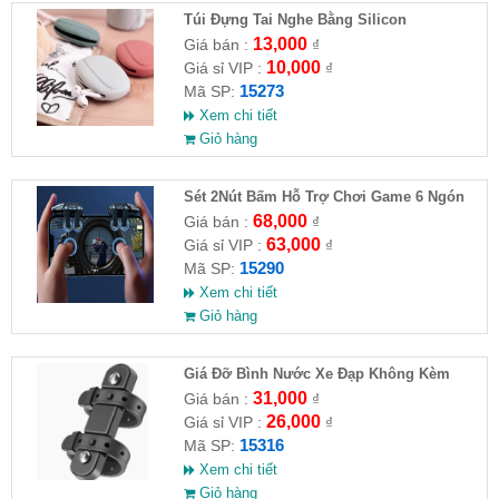
Túi Đựng Tai Nghe Bằng Silicon
13,000
Giá bán :
₫
10,000
Giá sỉ VIP :
₫
15273
Mã SP:
Xem chi tiết
Giỏ hàng
Sét 2Nút Bấm Hỗ Trợ Chơi Game 6 Ngón
G21
68,000
Giá bán :
₫
63,000
Giá sỉ VIP :
₫
15290
Mã SP:
Xem chi tiết
Giỏ hàng
Giá Đỡ Bình Nước Xe Đạp Không Kèm
Khung Đỡ
31,000
Giá bán :
₫
26,000
Giá sỉ VIP :
₫
15316
Mã SP:
Xem chi tiết
Giỏ hàng