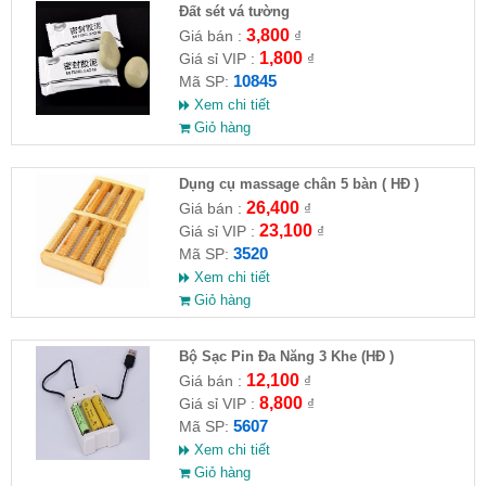
Đất sét vá tường
3,800
Giá bán :
₫
1,800
Giá sỉ VIP :
₫
10845
Mã SP:
Xem chi tiết
Giỏ hàng
Dụng cụ massage chân 5 bàn ( HĐ )
26,400
Giá bán :
₫
23,100
Giá sỉ VIP :
₫
3520
Mã SP:
Xem chi tiết
Giỏ hàng
Bộ Sạc Pin Đa Năng 3 Khe (HĐ )
12,100
Giá bán :
₫
8,800
Giá sỉ VIP :
₫
5607
Mã SP:
Xem chi tiết
Giỏ hàng