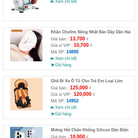
Xem chi tiết
Khăn Chườm Nóng Nhật Bản Dày Dặn Hai
Lớp
13,700
Giá bán :
₫
10,700
Giá sỉ VIP :
₫
14895
Mã SP:
Xem chi tiết
Giỏ hàng
Ghế Đi Xe Ô Tô Cho Trẻ Em Loại Lớn
56x24x36
125,000
Giá bán :
₫
120,000
Giá sỉ VIP :
₫
14952
Mã SP:
Xem chi tiết
Giỏ hàng
Miếng Hút Chân Không Silicon Dán Điện
Thoại
10,000
Giá bán :
₫