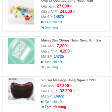
Ống 12 Quả Cầu Lông Nhiều Màu
27,000
Giá bán :
₫
24,000
Giá sỉ VIP :
₫
14570
Mã SP:
Xem chi tiết
Giỏ hàng
Miếng Dán Chống Thấm Nước Khi Bơi
7,200
Giá bán :
₫
4,200
Giá sỉ VIP :
₫
14725
Mã SP:
Xem chi tiết
Giỏ hàng
Vỏ Gối Massage Hồng Ngoại 13590
37,200
Giá bán :
₫
32,200
Giá sỉ VIP :
₫
14972
Mã SP:
Xem chi tiết
Tạm hết hàng