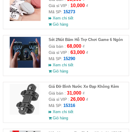
10,000
Giá sỉ VIP :
₫
15273
Mã SP:
Xem chi tiết
Giỏ hàng
Sét 2Nút Bấm Hỗ Trợ Chơi Game 6 Ngón
G21
68,000
Giá bán :
₫
63,000
Giá sỉ VIP :
₫
15290
Mã SP:
Xem chi tiết
Giỏ hàng
Giá Đỡ Bình Nước Xe Đạp Không Kèm
Khung Đỡ
31,000
Giá bán :
₫
26,000
Giá sỉ VIP :
₫
15316
Mã SP:
Xem chi tiết
Giỏ hàng