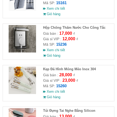
15161
Mã SP:
Xem chi tiết
Giỏ hàng
Hộp Chống Thấm Nước Cho Công Tắc
Phòng Tắm
17,000
Giá bán :
₫
12,000
Giá sỉ VIP :
₫
15236
Mã SP:
Xem chi tiết
Giỏ hàng
Kẹp Đá Hình Móng Mèo Inox 304
28,000
Giá bán :
₫
23,000
Giá sỉ VIP :
₫
15260
Mã SP:
Xem chi tiết
Giỏ hàng
Túi Đựng Tai Nghe Bằng Silicon
13,000
Giá bán :
₫