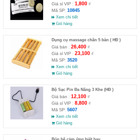
1,800
Giá sỉ VIP :
₫
10845
Mã SP:
Xem chi tiết
Giỏ hàng
Dụng cụ massage chân 5 bàn ( HĐ )
26,400
Giá bán :
₫
23,100
Giá sỉ VIP :
₫
3520
Mã SP:
Xem chi tiết
Giỏ hàng
Bộ Sạc Pin Đa Năng 3 Khe (HĐ )
12,100
Giá bán :
₫
8,800
Giá sỉ VIP :
₫
5607
Mã SP:
Xem chi tiết
Giỏ hàng
​Búp bê cảm ứng biết bay