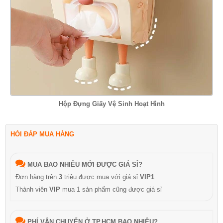
Hộp Đựng Giấy Vệ Sinh Hoạt Hình
HỎI ĐÁP MUA HÀNG
MUA BAO NHIÊU MỚI ĐƯỢC GIÁ SỈ?
Đơn hàng trên
3
triệu được mua với giá sỉ
VIP1
Thành viên
VIP
mua 1 sản phẩm cũng được giá sỉ
PHÍ VẬN CHUYỂN Ở TP.HCM BAO NHIÊU?