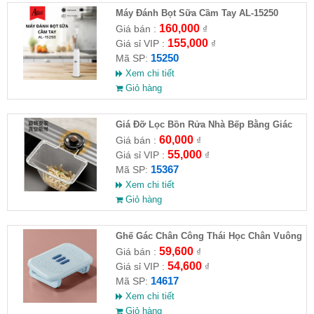
Máy Đánh Bọt Sữa Cầm Tay AL-15250
160,000
Giá bán :
₫
155,000
Giá sỉ VIP :
₫
15250
Mã SP:
Xem chi tiết
Giỏ hàng
Giá Đỡ Lọc Bồn Rửa Nhà Bếp Bằng Giác
Hút (Kèm 50 Túi Lọc)
60,000
Giá bán :
₫
55,000
Giá sỉ VIP :
₫
15367
Mã SP:
Xem chi tiết
Giỏ hàng
Ghế Gác Chân Công Thái Học Chân Vuông
59,600
Giá bán :
₫
54,600
Giá sỉ VIP :
₫
14617
Mã SP:
Xem chi tiết
Giỏ hàng