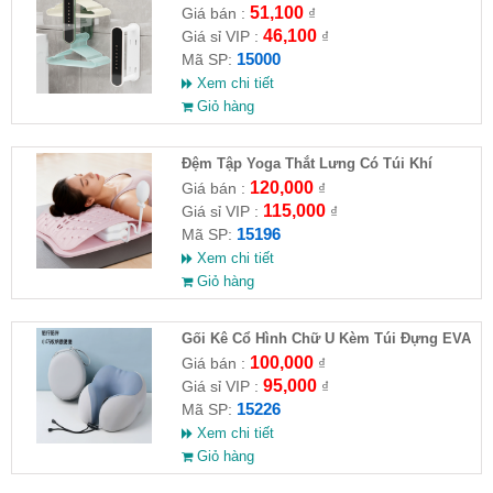
Dài
51,100
Giá bán :
₫
46,100
Giá sỉ VIP :
₫
15000
Mã SP:
Xem chi tiết
Giỏ hàng
Đệm Tập Yoga Thắt Lưng Có Túi Khí
120,000
Giá bán :
₫
115,000
Giá sỉ VIP :
₫
15196
Mã SP:
Xem chi tiết
Giỏ hàng
Gối Kê Cổ Hình Chữ U Kèm Túi Đựng EVA
100,000
Giá bán :
₫
95,000
Giá sỉ VIP :
₫
15226
Mã SP:
Xem chi tiết
Giỏ hàng