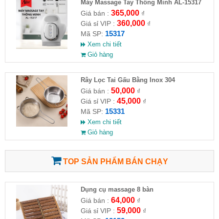
Máy Massage Tay Thông Minh AL-15317
365,000
Giá bán :
₫
360,000
Giá sỉ VIP :
₫
15317
Mã SP:
Xem chi tiết
Giỏ hàng
Rây Lọc Tai Gấu Bằng Inox 304
50,000
Giá bán :
₫
45,000
Giá sỉ VIP :
₫
15331
Mã SP:
Xem chi tiết
Giỏ hàng
TOP SẢN PHẨM BÁN CHẠY
Dụng cụ massage 8 bàn
64,000
Giá bán :
₫
59,000
Giá sỉ VIP :
₫