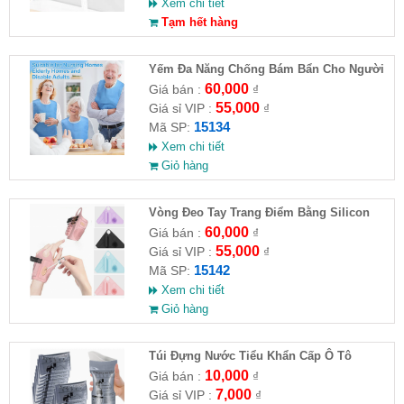
Xem chi tiết
Tạm hết hàng
Yếm Đa Năng Chống Bám Bẩn Cho Người
Cao Tuổi
60,000
Giá bán :
₫
55,000
Giá sỉ VIP :
₫
15134
Mã SP:
Xem chi tiết
Giỏ hàng
Vòng Đeo Tay Trang Điểm Bằng Silicon
60,000
Giá bán :
₫
55,000
Giá sỉ VIP :
₫
15142
Mã SP:
Xem chi tiết
Giỏ hàng
Túi Đựng Nước Tiểu Khẩn Cấp Ô Tô
10,000
Giá bán :
₫
7,000
Giá sỉ VIP :
₫