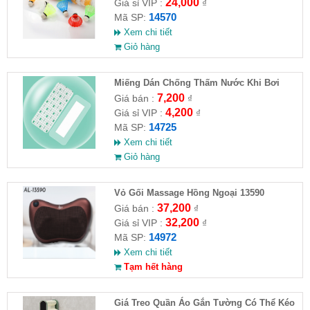
24,000
Giá sỉ VIP :
₫
14570
Mã SP:
Xem chi tiết
Giỏ hàng
Miếng Dán Chống Thấm Nước Khi Bơi
7,200
Giá bán :
₫
4,200
Giá sỉ VIP :
₫
14725
Mã SP:
Xem chi tiết
Giỏ hàng
Vỏ Gối Massage Hồng Ngoại 13590
37,200
Giá bán :
₫
32,200
Giá sỉ VIP :
₫
14972
Mã SP:
Xem chi tiết
Tạm hết hàng
Giá Treo Quần Áo Gắn Tường Có Thể Kéo