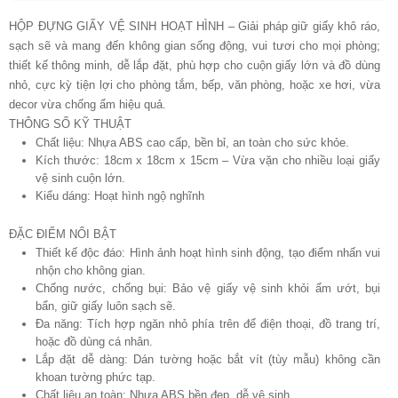
HỘP ĐỰNG GIẤY VỆ SINH HOẠT HÌNH – Giải pháp giữ giấy khô ráo,
sạch sẽ và mang đến không gian sống động, vui tươi cho mọi phòng;
thiết kế thông minh, dễ lắp đặt, phù hợp cho cuộn giấy lớn và đồ dùng
nhỏ, cực kỳ tiện lợi cho phòng tắm, bếp, văn phòng, hoặc xe hơi, vừa
decor vừa chống ẩm hiệu quả.
THÔNG SỐ KỸ THUẬT
Chất liệu: Nhựa ABS cao cấp, bền bỉ, an toàn cho sức khỏe.
Kích thước: 18cm x 18cm x 15cm – Vừa vặn cho nhiều loại giấy
vệ sinh cuộn lớn.
Kiểu dáng: Hoạt hình ngộ nghĩnh
ĐẶC ĐIỂM NỔI BẬT
Thiết kế độc đáo: Hình ảnh hoạt hình sinh động, tạo điểm nhấn vui
nhộn cho không gian.
Chống nước, chống bụi: Bảo vệ giấy vệ sinh khỏi ẩm ướt, bụi
bẩn, giữ giấy luôn sạch sẽ.
Đa năng: Tích hợp ngăn nhỏ phía trên để điện thoại, đồ trang trí,
hoặc đồ dùng cá nhân.
Lắp đặt dễ dàng: Dán tường hoặc bắt vít (tùy mẫu) không cần
khoan tường phức tạp.
Chất liệu an toàn: Nhựa ABS bền đẹp, dễ vệ sinh.