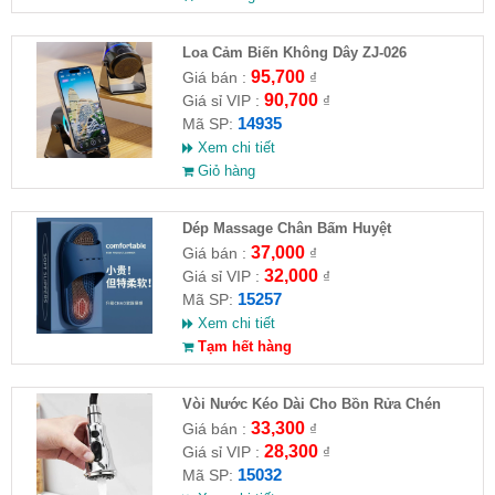
Loa Cảm Biến Không Dây ZJ-026
95,700
Giá bán :
₫
90,700
Giá sỉ VIP :
₫
14935
Mã SP:
Xem chi tiết
Giỏ hàng
Dép Massage Chân Bấm Huyệt
37,000
Giá bán :
₫
32,000
Giá sỉ VIP :
₫
15257
Mã SP:
Xem chi tiết
Tạm hết hàng
Vòi Nước Kéo Dài Cho Bồn Rửa Chén
33,300
Giá bán :
₫
28,300
Giá sỉ VIP :
₫
15032
Mã SP: