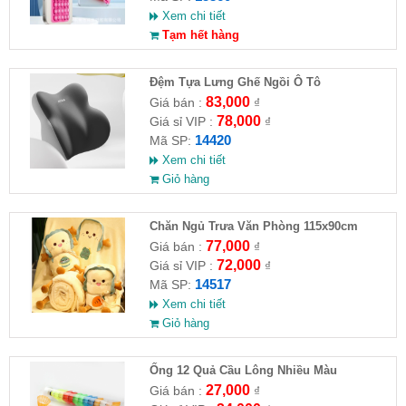
Xem chi tiết
Tạm hết hàng
Đệm Tựa Lưng Ghế Ngồi Ô Tô
83,000
Giá bán :
₫
78,000
Giá sỉ VIP :
₫
14420
Mã SP:
Xem chi tiết
Giỏ hàng
Chăn Ngủ Trưa Văn Phòng 115x90cm
77,000
Giá bán :
₫
72,000
Giá sỉ VIP :
₫
14517
Mã SP:
Xem chi tiết
Giỏ hàng
Ống 12 Quả Cầu Lông Nhiều Màu
27,000
Giá bán :
₫