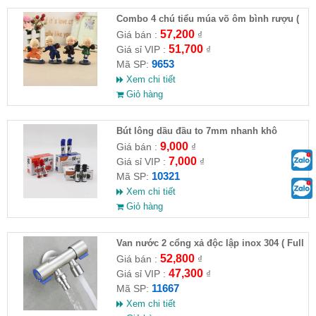
Combo 4 chú tiểu múa võ ôm bình rượu (
HĐ )
57,200
Giá bán :
₫
51,700
Giá sỉ VIP :
₫
9653
Mã SP:
Xem chi tiết
Giỏ hàng
Bút lông dầu đầu to 7mm nhanh khô
9,000
Giá bán :
₫
7,000
Giá sỉ VIP :
₫
10321
Mã SP:
Xem chi tiết
Giỏ hàng
Van nước 2 cổng xả độc lập inox 304 ( Full
VAT )
52,800
Giá bán :
₫
47,300
Giá sỉ VIP :
₫
11667
Mã SP:
Xem chi tiết