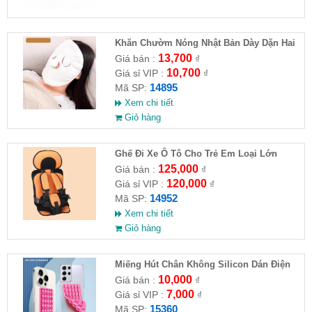
Khăn Chườm Nóng Nhật Bản Dày Dặn Hai
Lớp
13,700
Giá bán :
₫
10,700
Giá sỉ VIP :
₫
14895
Mã SP:
Xem chi tiết
Giỏ hàng
Ghế Đi Xe Ô Tô Cho Trẻ Em Loại Lớn
56x24x36
125,000
Giá bán :
₫
120,000
Giá sỉ VIP :
₫
14952
Mã SP:
Xem chi tiết
Giỏ hàng
Miếng Hút Chân Không Silicon Dán Điện
Thoại
10,000
Giá bán :
₫
7,000
Giá sỉ VIP :
₫
15360
Mã SP: