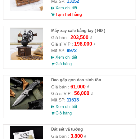
13152
Mã SP:
Xem chi tiết
Tạm hết hàng
Máy xay cafe bằng tay ( HĐ )
203,500
Giá bán :
₫
198,000
Giá sỉ VIP :
₫
9972
Mã SP:
Xem chi tiết
Giỏ hàng
Dao gấp gọn dao sinh tồn
61,000
Giá bán :
₫
56,000
Giá sỉ VIP :
₫
11513
Mã SP:
Xem chi tiết
Giỏ hàng
Đất sét vá tường
3,800
Giá bán :
₫