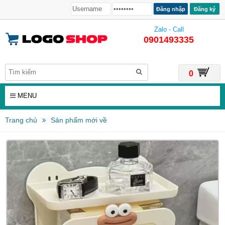
Đăng ký
Zalo - Call
0901493335
0
MENU
Trang chủ
Sản phẩm mới về