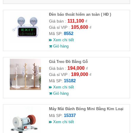
Đèn báo thoát hiểm an toàn ( HĐ )
111,100
Giá bán :
₫
105,600
Giá sỉ VIP :
₫
8552
Mã SP:
Xem chi tiết
Giỏ hàng
Giá Treo Đồ Bằng Gỗ
194,000
Giá bán :
₫
189,000
Giá sỉ VIP :
₫
15182
Mã SP:
Xem chi tiết
Giỏ hàng
Máy Mài Đánh Bóng Mini Bằng Kim Loại
15337
Mã SP:
Xem chi tiết