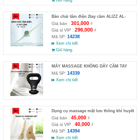
Giỏ hàng
Bàn chải tắm điện 2tay cầm ALIZZ AL-
14238
301,000
Giá bán :
₫
296,000
Giá sỉ VIP :
₫
14238
Mã SP:
Xem chi tiết
Giỏ hàng
MÁY MASSAGE KHÔNG DÂY CẦM TAY
ALIZZ AL-14339
14339
Mã SP:
Xem chi tiết
Dụng cụ massage mặt lưu thông khí huyết
AL14394
45,000
Giá bán :
₫
40,000
Giá sỉ VIP :
₫
14394
Mã SP:
Xem chi tiết