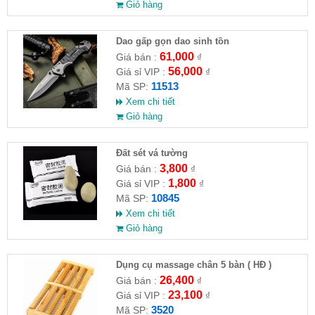
Giỏ hàng
Dao gấp gọn dao sinh tồn
61,000
Giá bán :
₫
56,000
Giá sỉ VIP :
₫
11513
Mã SP:
Xem chi tiết
Giỏ hàng
Đất sét vá tường
3,800
Giá bán :
₫
1,800
Giá sỉ VIP :
₫
10845
Mã SP:
Xem chi tiết
Giỏ hàng
Dụng cụ massage chân 5 bàn ( HĐ )
26,400
Giá bán :
₫
23,100
Giá sỉ VIP :
₫
3520
Mã SP: