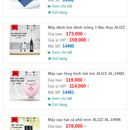
Xem chi tiết
Giỏ hàng
Máy đánh bọt đánh trứng 3 đầu thay ALIZZ
AL-14495
173,000
Giá bán :
₫
159,000
Giá sỉ VIP :
₫
14495
Mã SP:
Xem chi tiết
Giỏ hàng
Máy cạo lông hình trái tim ALIZZ AL-14481
119,000
Giá bán :
₫
114,000
Giá sỉ VIP :
₫
14481
Mã SP:
Xem chi tiết
Giỏ hàng
Máy xay hạt cà phê mini ALIZZ AL-14496
278,000
Giá bán :
₫