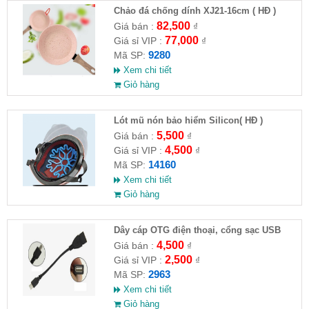
Chảo đá chống dính XJ21-16cm ( HĐ )
82,500
Giá bán :
₫
77,000
Giá sỉ VIP :
₫
9280
Mã SP:
Xem chi tiết
Giỏ hàng
Lót mũ nón bảo hiểm Silicon( HĐ )
5,500
Giá bán :
₫
4,500
Giá sỉ VIP :
₫
14160
Mã SP:
Xem chi tiết
Giỏ hàng
Dây cáp OTG điện thoại, cổng sạc USB
4,500
Giá bán :
₫
2,500
Giá sỉ VIP :
₫
2963
Mã SP:
Xem chi tiết
Giỏ hàng