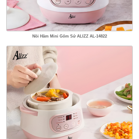
Nồi Hầm Mini Gốm Sứ ALIZZ AL-14822