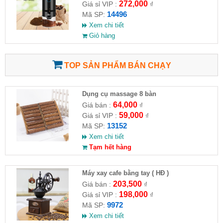
272,000
Giá sỉ VIP :
₫
14496
Mã SP:
Xem chi tiết
Giỏ hàng
TOP SẢN PHẨM BÁN CHẠY
Dụng cụ massage 8 bàn
64,000
Giá bán :
₫
59,000
Giá sỉ VIP :
₫
13152
Mã SP:
Xem chi tiết
Tạm hết hàng
Máy xay cafe bằng tay ( HĐ )
203,500
Giá bán :
₫
198,000
Giá sỉ VIP :
₫
9972
Mã SP:
Xem chi tiết