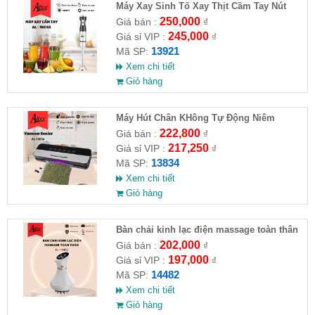
Máy Xay Sinh Tố Xay Thịt Cầm Tay Nút
Bấm Vuông 1000W ALIZZ AL-9001B
250,000
Giá bán :
₫
245,000
Giá sỉ VIP :
₫
13921
Mã SP:
Xem chi tiết
Giỏ hàng
Máy Hút Chân KHông Tự Động Niêm
Phong AL-13834( HĐ )
222,800
Giá bán :
₫
217,250
Giá sỉ VIP :
₫
13834
Mã SP:
Xem chi tiết
Giỏ hàng
Bàn chải kinh lạc điện massage toàn thân
ALIZZ AL-14482
202,000
Giá bán :
₫
197,000
Giá sỉ VIP :
₫
14482
Mã SP:
Xem chi tiết
Giỏ hàng