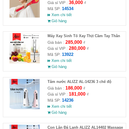
36,000
Giá sỉ VIP :
₫
14534
Mã SP:
Xem chi tiết
Giỏ hàng
Máy Xay Sinh Tố Xay Thịt Cầm Tay Thân
Inox 1000W ALIZZ AL-9001C
285,000
Giá bán :
₫
280,000
Giá sỉ VIP :
₫
13922
Mã SP:
Xem chi tiết
Giỏ hàng
Tăm nước ALIZZ AL-14236 3 chế độ
186,000
Giá bán :
₫
181,000
Giá sỉ VIP :
₫
14236
Mã SP:
Xem chi tiết
Giỏ hàng
Con Lăn Đá Lạnh ALIZZ AL14402 Massage