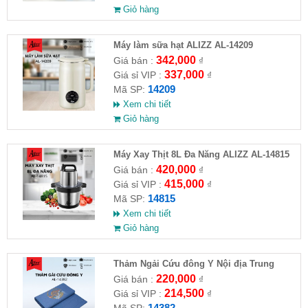
Giỏ hàng
Máy làm sữa hạt ALIZZ AL-14209
342,000
Giá bán :
₫
337,000
Giá sỉ VIP :
₫
14209
Mã SP:
Xem chi tiết
Giỏ hàng
Máy Xay Thịt 8L Đa Năng ALIZZ AL-14815
420,000
Giá bán :
₫
415,000
Giá sỉ VIP :
₫
14815
Mã SP:
Xem chi tiết
Giỏ hàng
Thảm Ngải Cứu đông Y Nội địa Trung
(không kèm gối) ALIZZ AL14382 (Full VAT )
220,000
Giá bán :
₫
214,500
Giá sỉ VIP :
₫
14382
Mã SP: