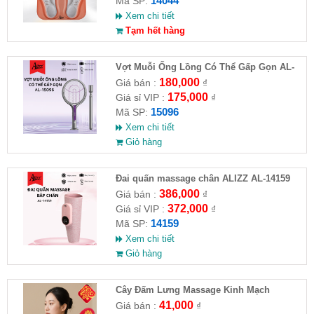
14044
Mã SP:
Xem chi tiết
Tạm hết hàng
Vợt Muỗi Ống Lồng Có Thể Gấp Gọn AL-
15096
180,000
Giá bán :
₫
175,000
Giá sỉ VIP :
₫
15096
Mã SP:
Xem chi tiết
Giỏ hàng
Đai quấn massage chân ALIZZ AL-14159
386,000
Giá bán :
₫
372,000
Giá sỉ VIP :
₫
14159
Mã SP:
Xem chi tiết
Giỏ hàng
Cây Đấm Lưng Massage Kinh Mạch
41,000
Giá bán :
₫