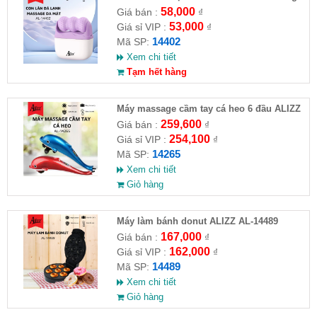
Da Mặt
58,000
Giá bán :
₫
53,000
Giá sỉ VIP :
₫
14402
Mã SP:
Xem chi tiết
Tạm hết hàng
Máy massage cầm tay cá heo 6 đầu ALIZZ
AL-14265( Full VAT )
259,600
Giá bán :
₫
254,100
Giá sỉ VIP :
₫
14265
Mã SP:
Xem chi tiết
Giỏ hàng
Máy làm bánh donut ALIZZ AL-14489
167,000
Giá bán :
₫
162,000
Giá sỉ VIP :
₫
14489
Mã SP:
Xem chi tiết
Giỏ hàng