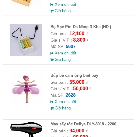
Xem chi tiết
Giỏ hàng
Bộ Sạc Pin Đa Năng 3 Khe (HĐ )
12,100
Giá bán :
₫
8,800
Giá sỉ VIP :
₫
5607
Mã SP:
Xem chi tiết
Giỏ hàng
​Búp bê cảm ứng biết bay
55,000
Giá bán :
₫
50,000
Giá sỉ VIP :
₫
2628
Mã SP:
Xem chi tiết
Giỏ hàng
Máy sấy tóc Deliya DLY-8018 - 2200
94,000
Giá bán :
₫