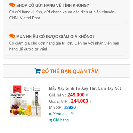
SHOP CÓ GỬI HÀNG VỀ TỈNH KHÔNG?
Có gửi hàng đi tỉnh, gửi chành xe và các dịch vụ vận chuyển
GHN, Viettel Post…
MUA NHIỀU CÓ ĐƯỢC GIẢM GIÁ KHÔNG?
Có giảm giá cho đơn hàng giá trị lớn, Liên hệ với nhân viên bán
hàng để được tư vấn!
CÓ THỂ BẠN QUAN TÂM
Máy Xay Sinh Tố Xay Thịt Cầm Tay Nút
Bấm Tròn 1000W ALIZZ AL-9001A
249,000
Giá bán :
₫
244,000
Giá sỉ VIP :
₫
13920
Mã SP:
Xem chi tiết
Giỏ hàng