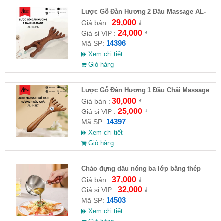
Lược Gỗ Đàn Hương 2 Đầu Massage AL-
14396
29,000
Giá bán :
₫
24,000
Giá sỉ VIP :
₫
14396
Mã SP:
Xem chi tiết
Giỏ hàng
Lược Gỗ Đàn Hương 1 Đầu Chải Massage
Da Đầu AL14397
30,000
Giá bán :
₫
25,000
Giá sỉ VIP :
₫
14397
Mã SP:
Xem chi tiết
Giỏ hàng
Chảo đựng dầu nóng ba lớp bằng thép
không gỉ 316
37,000
Giá bán :
₫
32,000
Giá sỉ VIP :
₫
14503
Mã SP:
Xem chi tiết