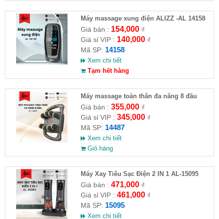
Máy massage xung điện ALIZZ -AL 14158
154,000
Giá bán :
₫
140,000
Giá sỉ VIP :
₫
14158
Mã SP:
Xem chi tiết
Tạm hết hàng
Máy massage toàn thân đa năng 8 đầu
ALIZZ AL-14487
355,000
Giá bán :
₫
345,000
Giá sỉ VIP :
₫
14487
Mã SP:
Xem chi tiết
Giỏ hàng
Máy Xay Tiêu Sạc Điện 2 IN 1 AL-15095
471,000
Giá bán :
₫
461,000
Giá sỉ VIP :
₫
15095
Mã SP:
Xem chi tiết