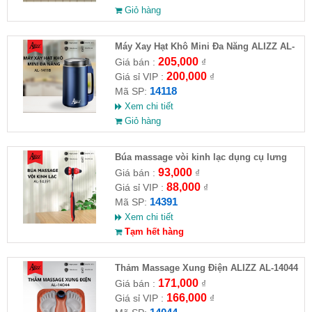
Giỏ hàng
Máy Xay Hạt Khô Mini Đa Năng ALIZZ AL-
14118
205,000
Giá bán :
₫
200,000
Giá sỉ VIP :
₫
14118
Mã SP:
Xem chi tiết
Giỏ hàng
Búa massage vòi kinh lạc dụng cụ lưng
silicone ALIZZ AL-14391
93,000
Giá bán :
₫
88,000
Giá sỉ VIP :
₫
14391
Mã SP:
Xem chi tiết
Tạm hết hàng
Thảm Massage Xung Điện ALIZZ AL-14044
Trị Liệu Bàn Chân Thông Minh
171,000
Giá bán :
₫
166,000
Giá sỉ VIP :
₫