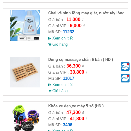
Chai vệ sinh lồng máy giặt, nước tẩy lồng
máy giặt CLEANING FLUID
11,000
Giá bán :
₫
9,000
Giá sỉ VIP :
₫
11232
Mã SP:
Xem chi tiết
Giỏ hàng
Dụng cụ massage chân 6 bàn ( HĐ )
36,300
Giá bán :
₫
30,800
Giá sỉ VIP :
₫
11817
Mã SP:
Xem chi tiết
Giỏ hàng
Khóa xe đạp,xe máy 5 số (HĐ )
47,300
Giá bán :
₫
41,800
Giá sỉ VIP :
₫
3406
Mã SP: