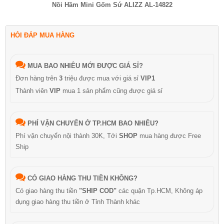
Nồi Hầm Mini Gốm Sứ ALIZZ AL-14822
HỎI ĐÁP MUA HÀNG
MUA BAO NHIÊU MỚI ĐƯỢC GIÁ SỈ?
Đơn hàng trên
3
triệu được mua với giá sỉ
VIP1
Thành viên
VIP
mua 1 sản phẩm cũng được giá sỉ
PHÍ VẬN CHUYỂN Ở TP.HCM BAO NHIÊU?
Phí vận chuyển nội thành 30K, Tới
SHOP
mua hàng được Free
Ship
CÓ GIAO HÀNG THU TIỀN KHÔNG?
Có giao hàng thu tiền
"SHIP COD"
các quận Tp.HCM, Không áp
dụng giao hàng thu tiền ở Tỉnh Thành khác