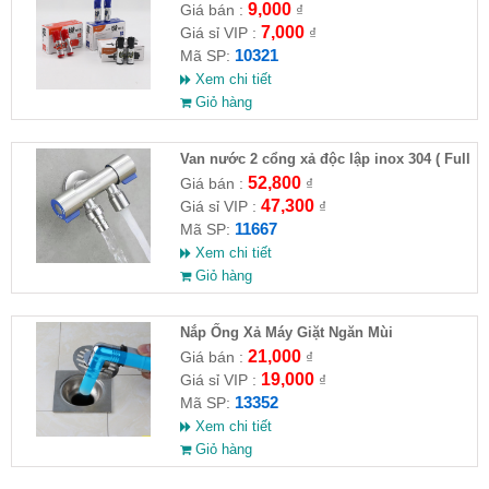
9,000
Giá bán :
₫
7,000
Giá sỉ VIP :
₫
10321
Mã SP:
Xem chi tiết
Giỏ hàng
Van nước 2 cổng xả độc lập inox 304 ( Full
VAT )
52,800
Giá bán :
₫
47,300
Giá sỉ VIP :
₫
11667
Mã SP:
Xem chi tiết
Giỏ hàng
Nắp Ống Xả Máy Giặt Ngăn Mùi
21,000
Giá bán :
₫
19,000
Giá sỉ VIP :
₫
13352
Mã SP:
Xem chi tiết
Giỏ hàng