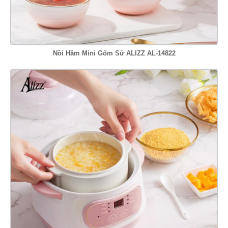
Nồi Hầm Mini Gốm Sứ ALIZZ AL-14822