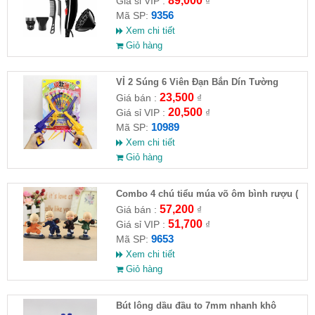
89,000
Giá sỉ VIP :
₫
9356
Mã SP:
Xem chi tiết
Giỏ hàng
VỈ 2 Súng 6 Viên Đạn Bắn Dín Tường
23,500
Giá bán :
₫
20,500
Giá sỉ VIP :
₫
10989
Mã SP:
Xem chi tiết
Giỏ hàng
Combo 4 chú tiểu múa võ ôm bình rượu (
HĐ )
57,200
Giá bán :
₫
51,700
Giá sỉ VIP :
₫
9653
Mã SP:
Xem chi tiết
Giỏ hàng
Bút lông dầu đầu to 7mm nhanh khô