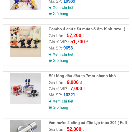
10989
Mã SP:
Xem chi tiết
Giỏ hàng
Combo 4 chú tiểu múa võ ôm bình rượu (
HĐ )
57,200
Giá bán :
₫
51,700
Giá sỉ VIP :
₫
9653
Mã SP:
Xem chi tiết
Giỏ hàng
Bút lông dầu đầu to 7mm nhanh khô
9,000
Giá bán :
₫
7,000
Giá sỉ VIP :
₫
10321
Mã SP:
Xem chi tiết
Giỏ hàng
Van nước 2 cổng xả độc lập inox 304 ( Full
VAT )
52,800
Giá bán :
₫