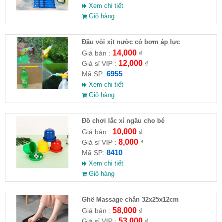
Xem chi tiết
Giỏ hàng
Đầu vòi xịt nước có bơm áp lực
14,000
Giá bán :
₫
12,000
Giá sỉ VIP :
₫
6955
Mã SP:
Xem chi tiết
Giỏ hàng
Đồ chơi lắc xí ngầu cho bé
10,000
Giá bán :
₫
8,000
Giá sỉ VIP :
₫
8410
Mã SP:
Xem chi tiết
Giỏ hàng
Ghế Massage chân 32x25x12cm
58,000
Giá bán :
₫
53,000
Giá sỉ VIP :
₫