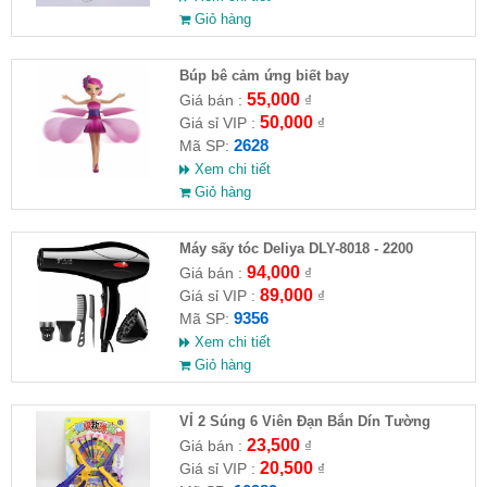
Giỏ hàng
​Búp bê cảm ứng biết bay
55,000
Giá bán :
₫
50,000
Giá sỉ VIP :
₫
2628
Mã SP:
Xem chi tiết
Giỏ hàng
Máy sấy tóc Deliya DLY-8018 - 2200
94,000
Giá bán :
₫
89,000
Giá sỉ VIP :
₫
9356
Mã SP:
Xem chi tiết
Giỏ hàng
VỈ 2 Súng 6 Viên Đạn Bắn Dín Tường
23,500
Giá bán :
₫
20,500
Giá sỉ VIP :
₫