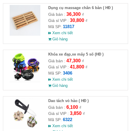
Dụng cụ massage chân 6 bàn ( HĐ )
36,300
Giá bán :
₫
30,800
Giá sỉ VIP :
₫
11817
Mã SP:
Xem chi tiết
Giỏ hàng
Khóa xe đạp,xe máy 5 số (HĐ )
47,300
Giá bán :
₫
41,800
Giá sỉ VIP :
₫
3406
Mã SP:
Xem chi tiết
Giỏ hàng
Dao tách vỏ hào ( HĐ )
6,100
Giá bán :
₫
3,850
Giá sỉ VIP :
₫
6322
Mã SP:
Xem chi tiết