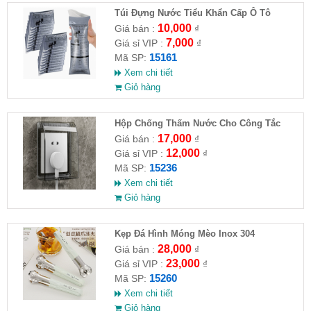
Túi Đựng Nước Tiểu Khẩn Cấp Ô Tô
10,000
Giá bán :
₫
7,000
Giá sỉ VIP :
₫
15161
Mã SP:
Xem chi tiết
Giỏ hàng
Hộp Chống Thấm Nước Cho Công Tắc
Phòng Tắm
17,000
Giá bán :
₫
12,000
Giá sỉ VIP :
₫
15236
Mã SP:
Xem chi tiết
Giỏ hàng
Kẹp Đá Hình Móng Mèo Inox 304
28,000
Giá bán :
₫
23,000
Giá sỉ VIP :
₫
15260
Mã SP:
Xem chi tiết
Giỏ hàng