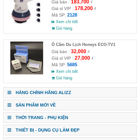
HĐ )
183,700
Giá bán :
₫
178,200
Giá sỉ VIP :
₫
2128
Mã SP:
Xem chi tiết
Giỏ hàng
Ổ Cắm Du Lịch Honeys ECO-TV1
32,000
Giá bán :
₫
27,000
Giá sỉ VIP :
₫
5685
Mã SP:
Xem chi tiết
Giỏ hàng
HÀNG CHÍNH HÃNG ALIZZ
SẢN PHẨM MỚI VỀ
THỜI TRANG - PHỤ KIỆN
THIẾT BỊ - DỤNG CỤ LÀM ĐẸP