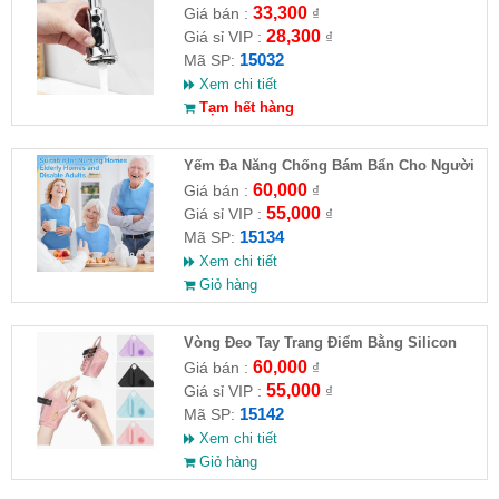
33,300
Giá bán :
₫
28,300
Giá sỉ VIP :
₫
15032
Mã SP:
Xem chi tiết
Tạm hết hàng
Yếm Đa Năng Chống Bám Bẩn Cho Người
Cao Tuổi
60,000
Giá bán :
₫
55,000
Giá sỉ VIP :
₫
15134
Mã SP:
Xem chi tiết
Giỏ hàng
Vòng Đeo Tay Trang Điểm Bằng Silicon
60,000
Giá bán :
₫
55,000
Giá sỉ VIP :
₫
15142
Mã SP:
Xem chi tiết
Giỏ hàng