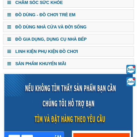
CHĂM SÓC SỨC KHỎE
ĐỒ DÙNG - ĐỒ CHƠI TRẺ EM
ĐỒ DÙNG NHÀ CỬA VÀ ĐỜI SỐNG
ĐỒ GIA DỤNG, DỤNG CỤ NHÀ BẾP
LINH KIỆN PHỤ KIỆN ĐỒ CHƠI
SẢN PHẨM KHUYẾN MÃI