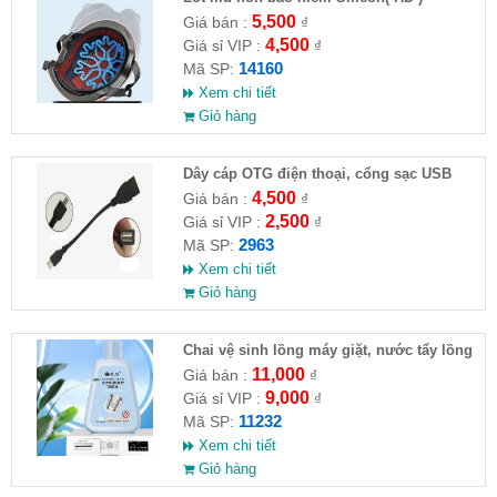
5,500
Giá bán :
₫
4,500
Giá sỉ VIP :
₫
14160
Mã SP:
Xem chi tiết
Giỏ hàng
Dây cáp OTG điện thoại, cổng sạc USB
4,500
Giá bán :
₫
2,500
Giá sỉ VIP :
₫
2963
Mã SP:
Xem chi tiết
Giỏ hàng
Chai vệ sinh lồng máy giặt, nước tẩy lồng
máy giặt CLEANING FLUID
11,000
Giá bán :
₫
9,000
Giá sỉ VIP :
₫
11232
Mã SP:
Xem chi tiết
Giỏ hàng