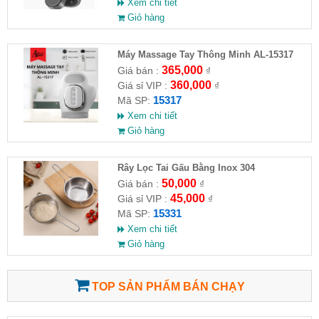
Xem chi tiết
Giỏ hàng
Máy Massage Tay Thông Minh AL-15317
365,000
Giá bán :
₫
360,000
Giá sỉ VIP :
₫
15317
Mã SP:
Xem chi tiết
Giỏ hàng
Rây Lọc Tai Gấu Bằng Inox 304
50,000
Giá bán :
₫
45,000
Giá sỉ VIP :
₫
15331
Mã SP:
Xem chi tiết
Giỏ hàng
TOP SẢN PHẨM BÁN CHẠY