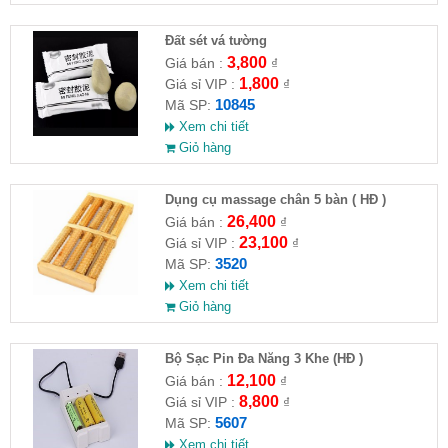
Đất sét vá tường
3,800
Giá bán :
₫
1,800
Giá sỉ VIP :
₫
10845
Mã SP:
Xem chi tiết
Giỏ hàng
Dụng cụ massage chân 5 bàn ( HĐ )
26,400
Giá bán :
₫
23,100
Giá sỉ VIP :
₫
3520
Mã SP:
Xem chi tiết
Giỏ hàng
Bộ Sạc Pin Đa Năng 3 Khe (HĐ )
12,100
Giá bán :
₫
8,800
Giá sỉ VIP :
₫
5607
Mã SP:
Xem chi tiết