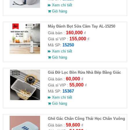
Xem chi tiết
Giỏ hàng
Máy Đánh Bọt Sữa Cầm Tay AL-15250
160,000
Giá bán :
₫
155,000
Giá sỉ VIP :
₫
15250
Mã SP:
Xem chi tiết
Giỏ hàng
Giá Đỡ Lọc Bồn Rửa Nhà Bếp Bằng Giác
Hút (Kèm 50 Túi Lọc)
60,000
Giá bán :
₫
55,000
Giá sỉ VIP :
₫
15367
Mã SP:
Xem chi tiết
Giỏ hàng
Ghế Gác Chân Công Thái Học Chân Vuông
59,600
Giá bán :
₫