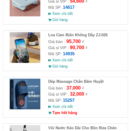
54,600
Giá sỉ VIP :
₫
14617
Mã SP:
Xem chi tiết
Giỏ hàng
Loa Cảm Biến Không Dây ZJ-026
95,700
Giá bán :
₫
90,700
Giá sỉ VIP :
₫
14935
Mã SP:
Xem chi tiết
Giỏ hàng
Dép Massage Chân Bấm Huyệt
37,000
Giá bán :
₫
32,000
Giá sỉ VIP :
₫
15257
Mã SP:
Xem chi tiết
Tạm hết hàng
Vòi Nước Kéo Dài Cho Bồn Rửa Chén