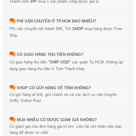
Thành viên
VIP
mua 1 sản phẩm cũng được giá sỉ
PHÍ VẬN CHUYỂN Ở TP.HCM BAO NHIÊU?
Phí vận chuyển nội thành 30K, Tới
SHOP
mua hàng được Free
Ship
CÓ GIAO HÀNG THU TIỀN KHÔNG?
Có giao hàng thu tiền
"SHIP COD"
các quận Tp.HCM, Không áp
dụng giao hàng thu tiền ở Tỉnh Thành khác
SHOP CÓ GỬI HÀNG VỀ TỈNH KHÔNG?
Có gửi hàng đi tỉnh, gửi chành xe và các dịch vụ vận chuyển
GHN, Viettel Post…
MUA NHIỀU CÓ ĐƯỢC GIẢM GIÁ KHÔNG?
Có giảm giá cho đơn hàng giá trị lớn, Liên hệ với nhân viên bán
hàng để được tư vấn!