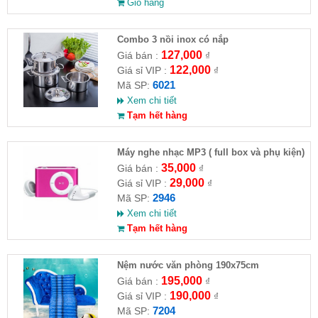
Giỏ hàng
Combo 3 nồi inox có nắp
127,000
Giá bán :
₫
122,000
Giá sỉ VIP :
₫
6021
Mã SP:
Xem chi tiết
Tạm hết hàng
Máy nghe nhạc MP3 ( full box và phụ kiện)
35,000
Giá bán :
₫
29,000
Giá sỉ VIP :
₫
2946
Mã SP:
Xem chi tiết
Tạm hết hàng
Nệm nước văn phòng 190x75cm
195,000
Giá bán :
₫
190,000
Giá sỉ VIP :
₫
7204
Mã SP: