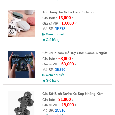
Túi Đựng Tai Nghe Bằng Silicon
13,000
Giá bán :
₫
10,000
Giá sỉ VIP :
₫
15273
Mã SP:
Xem chi tiết
Giỏ hàng
Sét 2Nút Bấm Hỗ Trợ Chơi Game 6 Ngón
G21
68,000
Giá bán :
₫
63,000
Giá sỉ VIP :
₫
15290
Mã SP:
Xem chi tiết
Giỏ hàng
Giá Đỡ Bình Nước Xe Đạp Không Kèm
Khung Đỡ
31,000
Giá bán :
₫
26,000
Giá sỉ VIP :
₫
15316
Mã SP: