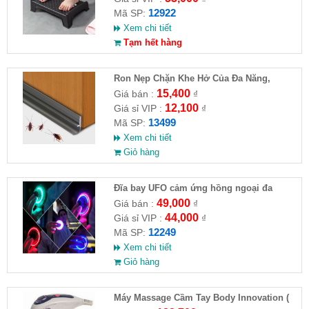
12922
Mã SP:
Xem chi tiết
Tạm hết hàng
Ron Nẹp Chặn Khe Hở Của Đa Năng,
Chống Côn Trùng( HĐ )
15,400
Giá bán :
₫
12,100
Giá sỉ VIP :
₫
13499
Mã SP:
Xem chi tiết
Giỏ hàng
Đĩa bay UFO cảm ứng hồng ngoại đa
chiều tự động bay về
49,000
Giá bán :
₫
44,000
Giá sỉ VIP :
₫
12249
Mã SP:
Xem chi tiết
Giỏ hàng
Máy Massage Cầm Tay Body Innovation (