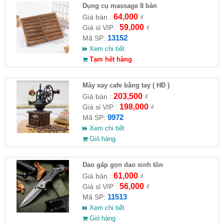
Dụng cụ massage 8 bàn
64,000
Giá bán :
₫
59,000
Giá sỉ VIP :
₫
13152
Mã SP:
Xem chi tiết
Tạm hết hàng
Máy xay cafe bằng tay ( HĐ )
203,500
Giá bán :
₫
198,000
Giá sỉ VIP :
₫
9972
Mã SP:
Xem chi tiết
Giỏ hàng
Dao gấp gọn dao sinh tồn
61,000
Giá bán :
₫
56,000
Giá sỉ VIP :
₫
11513
Mã SP:
Xem chi tiết
Giỏ hàng