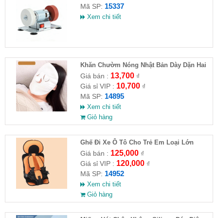
15337
Mã SP:
Xem chi tiết
Khăn Chườm Nóng Nhật Bản Dày Dặn Hai
Lớp
13,700
Giá bán :
₫
10,700
Giá sỉ VIP :
₫
14895
Mã SP:
Xem chi tiết
Giỏ hàng
Ghế Đi Xe Ô Tô Cho Trẻ Em Loại Lớn
56x24x36
125,000
Giá bán :
₫
120,000
Giá sỉ VIP :
₫
14952
Mã SP:
Xem chi tiết
Giỏ hàng