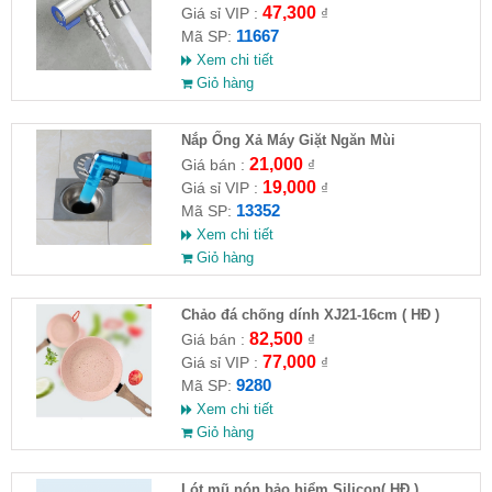
47,300
Giá sỉ VIP :
₫
11667
Mã SP:
Xem chi tiết
Giỏ hàng
Nắp Ống Xả Máy Giặt Ngăn Mùi
21,000
Giá bán :
₫
19,000
Giá sỉ VIP :
₫
13352
Mã SP:
Xem chi tiết
Giỏ hàng
Chảo đá chống dính XJ21-16cm ( HĐ )
82,500
Giá bán :
₫
77,000
Giá sỉ VIP :
₫
9280
Mã SP:
Xem chi tiết
Giỏ hàng
Lót mũ nón bảo hiểm Silicon( HĐ )