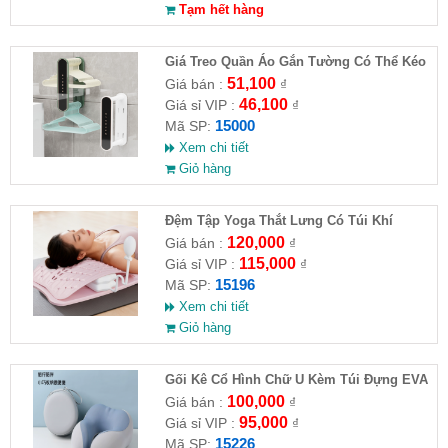
Tạm hết hàng
Giá Treo Quần Áo Gắn Tường Có Thể Kéo
Dài
51,100
Giá bán :
₫
46,100
Giá sỉ VIP :
₫
15000
Mã SP:
Xem chi tiết
Giỏ hàng
Đệm Tập Yoga Thắt Lưng Có Túi Khí
120,000
Giá bán :
₫
115,000
Giá sỉ VIP :
₫
15196
Mã SP:
Xem chi tiết
Giỏ hàng
Gối Kê Cổ Hình Chữ U Kèm Túi Đựng EVA
100,000
Giá bán :
₫
95,000
Giá sỉ VIP :
₫
15226
Mã SP: