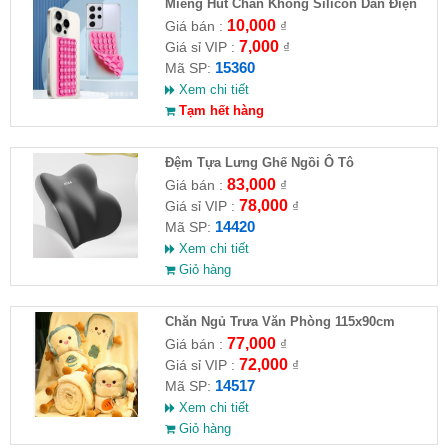
Miếng Hút Chân Không Silicon Dán Điện
Thoại
10,000
Giá bán :
₫
7,000
Giá sỉ VIP :
₫
15360
Mã SP:
Xem chi tiết
Tạm hết hàng
Đệm Tựa Lưng Ghế Ngồi Ô Tô
83,000
Giá bán :
₫
78,000
Giá sỉ VIP :
₫
14420
Mã SP:
Xem chi tiết
Giỏ hàng
Chăn Ngủ Trưa Văn Phòng 115x90cm
77,000
Giá bán :
₫
72,000
Giá sỉ VIP :
₫
14517
Mã SP:
Xem chi tiết
Giỏ hàng