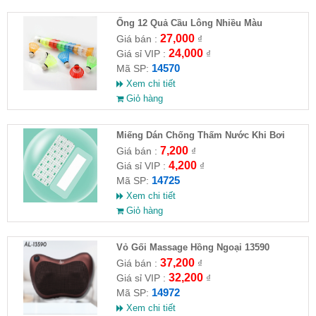
Ống 12 Quả Cầu Lông Nhiều Màu
27,000
Giá bán :
₫
24,000
Giá sỉ VIP :
₫
14570
Mã SP:
Xem chi tiết
Giỏ hàng
Miếng Dán Chống Thấm Nước Khi Bơi
7,200
Giá bán :
₫
4,200
Giá sỉ VIP :
₫
14725
Mã SP:
Xem chi tiết
Giỏ hàng
Vỏ Gối Massage Hồng Ngoại 13590
37,200
Giá bán :
₫
32,200
Giá sỉ VIP :
₫
14972
Mã SP:
Xem chi tiết