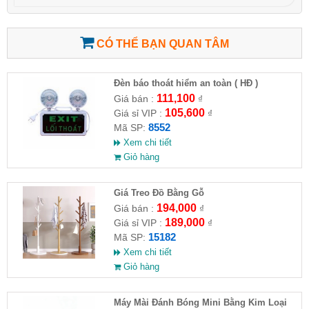
CÓ THỂ BẠN QUAN TÂM
Đèn báo thoát hiểm an toàn ( HĐ )
111,100
Giá bán :
₫
105,600
Giá sỉ VIP :
₫
8552
Mã SP:
Xem chi tiết
Giỏ hàng
Giá Treo Đồ Bằng Gỗ
194,000
Giá bán :
₫
189,000
Giá sỉ VIP :
₫
15182
Mã SP:
Xem chi tiết
Giỏ hàng
Máy Mài Đánh Bóng Mini Bằng Kim Loại