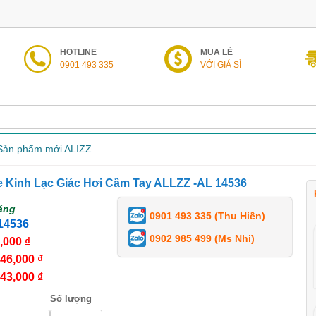
HOTLINE
MUA LẺ
0901 493 335
VỚI GIÁ SỈ
Sản phẩm mới ALIZZ
 Kinh Lạc Giác Hơi Cầm Tay ALLZZ -AL 14536
áng
0901 493 335 (Thu Hiền)
14536
0902 985 499 (Ms Nhi)
,000 ₫
46,000 ₫
43,000 ₫
Số lượng