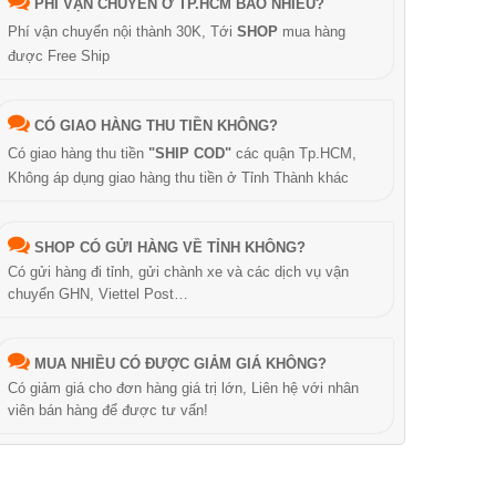
PHÍ VẬN CHUYỂN Ở TP.HCM BAO NHIÊU?
Phí vận chuyển nội thành 30K, Tới
SHOP
mua hàng
được Free Ship
CÓ GIAO HÀNG THU TIỀN KHÔNG?
Có giao hàng thu tiền
"SHIP COD"
các quận Tp.HCM,
Không áp dụng giao hàng thu tiền ở Tỉnh Thành khác
SHOP CÓ GỬI HÀNG VỀ TỈNH KHÔNG?
Có gửi hàng đi tỉnh, gửi chành xe và các dịch vụ vận
chuyển GHN, Viettel Post…
MUA NHIỀU CÓ ĐƯỢC GIẢM GIÁ KHÔNG?
Có giảm giá cho đơn hàng giá trị lớn, Liên hệ với nhân
viên bán hàng để được tư vấn!