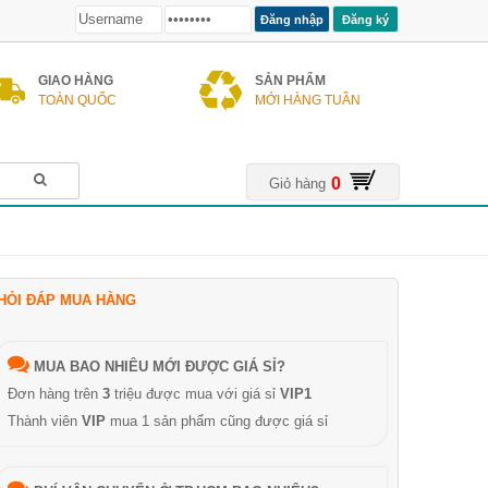
Đăng ký
GIAO HÀNG
SẢN PHẨM
TOÀN QUỐC
MỚI HÀNG TUẦN
0
Giỏ hàng
HỎI ĐÁP MUA HÀNG
MUA BAO NHIÊU MỚI ĐƯỢC GIÁ SỈ?
Đơn hàng trên
3
triệu được mua với giá sỉ
VIP1
Thành viên
VIP
mua 1 sản phẩm cũng được giá sỉ