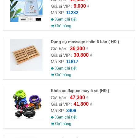
9,000
Giá sỉ VIP :
₫
11232
Mã SP:
Xem chi tiết
Giỏ hàng
Dụng cụ massage chân 6 bàn ( HĐ )
36,300
Giá bán :
₫
30,800
Giá sỉ VIP :
₫
11817
Mã SP:
Xem chi tiết
Giỏ hàng
Khóa xe đạp,xe máy 5 số (HĐ )
47,300
Giá bán :
₫
41,800
Giá sỉ VIP :
₫
3406
Mã SP:
Xem chi tiết
Giỏ hàng