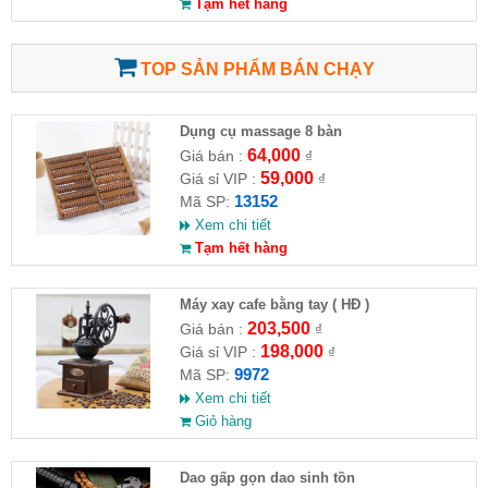
Tạm hết hàng
TOP SẢN PHẨM BÁN CHẠY
Dụng cụ massage 8 bàn
64,000
Giá bán :
₫
59,000
Giá sỉ VIP :
₫
13152
Mã SP:
Xem chi tiết
Tạm hết hàng
Máy xay cafe bằng tay ( HĐ )
203,500
Giá bán :
₫
198,000
Giá sỉ VIP :
₫
9972
Mã SP:
Xem chi tiết
Giỏ hàng
Dao gấp gọn dao sinh tồn