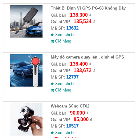
Thiết Bị Định Vị GPS PG-08 Không Dây
Thông Minh
138,300
Giá bán :
₫
135,534
Giá sỉ VIP :
₫
13632
Mã SP:
Xem chi tiết
Giỏ hàng
Máy dò camera quay lén , định vị GPS
136,400
Giá bán :
₫
133,672
Giá sỉ VIP :
₫
12797
Mã SP:
Xem chi tiết
Giỏ hàng
Webcam Súng CT02
90,000
Giá bán :
₫
85,000
Giá sỉ VIP :
₫
10517
Mã SP:
Xem chi tiết