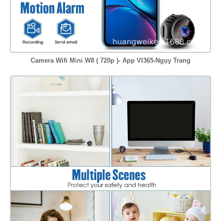
Camera Wifi Mini W8 ( 720p )- App VI365-Ngụy Trang