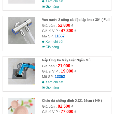
Xem chi tiết
Giỏ hàng
Van nước 2 cổng xả độc lập inox 304 ( Full
VAT )
52,800
Giá bán :
₫
47,300
Giá sỉ VIP :
₫
11667
Mã SP:
Xem chi tiết
Giỏ hàng
Nắp Ống Xả Máy Giặt Ngăn Mùi
21,000
Giá bán :
₫
19,000
Giá sỉ VIP :
₫
13352
Mã SP:
Xem chi tiết
Giỏ hàng
Chảo đá chống dính XJ21-16cm ( HĐ )
82,500
Giá bán :
₫
77,000
Giá sỉ VIP :
₫