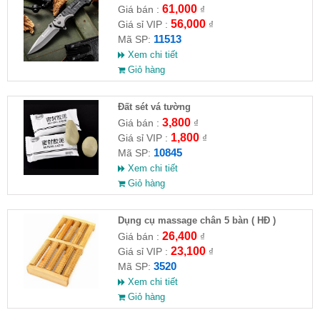
61,000
Giá bán :
₫
56,000
Giá sỉ VIP :
₫
11513
Mã SP:
Xem chi tiết
Giỏ hàng
Đất sét vá tường
3,800
Giá bán :
₫
1,800
Giá sỉ VIP :
₫
10845
Mã SP:
Xem chi tiết
Giỏ hàng
Dụng cụ massage chân 5 bàn ( HĐ )
26,400
Giá bán :
₫
23,100
Giá sỉ VIP :
₫
3520
Mã SP:
Xem chi tiết
Giỏ hàng