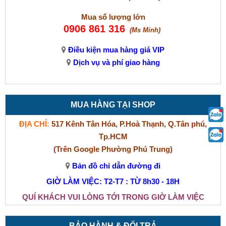
Mua số lượng lớn
0906 861 316
(Ms Minh)
Điều kiện mua hàng giá VIP
Dịch vụ và phí giao hàng
MUA HÀNG TẠI SHOP
ĐỊA CHỈ:
517 Kênh Tân Hóa, P.Hoà Thạnh, Q.Tân phú,
Tp.HCM
(Trên Google Phường Phú Trung)
Bản đồ chỉ dẫn đường đi
GIỜ LÀM VIỆC: T2-T7 : TỪ 8h30 - 18H
QUÍ KHÁCH VUI LÒNG TỚI TRONG GIỜ LÀM VIỆC
BẢO HÀNH & ĐỔI TRẢ