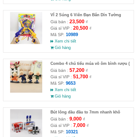
VỈ 2 Súng 6 Viên Đạn Bắn Dín Tường
23,500
Giá bán :
₫
20,500
Giá sỉ VIP :
₫
10989
Mã SP:
Xem chi tiết
Giỏ hàng
Combo 4 chú tiểu múa võ ôm bình rượu (
HĐ )
57,200
Giá bán :
₫
51,700
Giá sỉ VIP :
₫
9653
Mã SP:
Xem chi tiết
Giỏ hàng
Bút lông dầu đầu to 7mm nhanh khô
9,000
Giá bán :
₫
7,000
Giá sỉ VIP :
₫
10321
Mã SP: