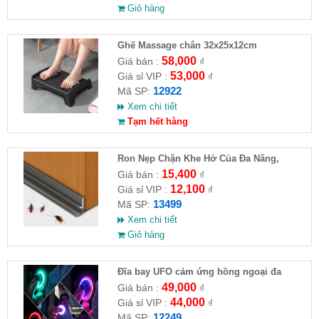
Giỏ hàng
Ghế Massage chân 32x25x12cm
58,000
Giá bán :
₫
53,000
Giá sỉ VIP :
₫
12922
Mã SP:
Xem chi tiết
Tạm hết hàng
Ron Nẹp Chặn Khe Hở Của Đa Năng,
Chống Côn Trùng( HĐ )
15,400
Giá bán :
₫
12,100
Giá sỉ VIP :
₫
13499
Mã SP:
Xem chi tiết
Giỏ hàng
Đĩa bay UFO cảm ứng hồng ngoại đa
chiều tự động bay về
49,000
Giá bán :
₫
44,000
Giá sỉ VIP :
₫
12249
Mã SP: