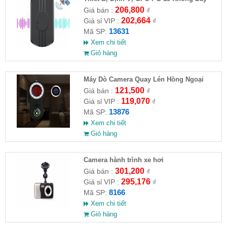
Thông Minh
206,800
Giá bán :
₫
202,664
Giá sỉ VIP :
₫
13631
Mã SP:
Xem chi tiết
Giỏ hàng
Máy Dò Camera Quay Lén Hồng Ngoại
S100
121,500
Giá bán :
₫
119,070
Giá sỉ VIP :
₫
13876
Mã SP:
Xem chi tiết
Giỏ hàng
Camera hành trình xe hơi
301,200
Giá bán :
₫
295,176
Giá sỉ VIP :
₫
8166
Mã SP:
Xem chi tiết
Giỏ hàng