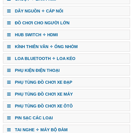
DÂY NGUỒN ✧ CÁP NỐI
ĐỒ CHƠI CHO NGƯỜI LỚN
HUB SWITCH ✧ HDMI
KÍNH THIÊN VĂN ✧ ỐNG NHÒM
LOA BLUETOOTH ✧ LOA KÉO
PHỤ KIỆN ĐIỆN THOẠI
PHỤ TÙNG ĐỒ CHƠI XE ĐẠP
PHỤ TÙNG ĐỒ CHƠI XE MÁY
PHỤ TÙNG ĐỒ CHƠI XE ÔTÔ
PIN SẠC CÁC LOẠI
TAI NGHE ✧ MÁY BỘ ĐÀM