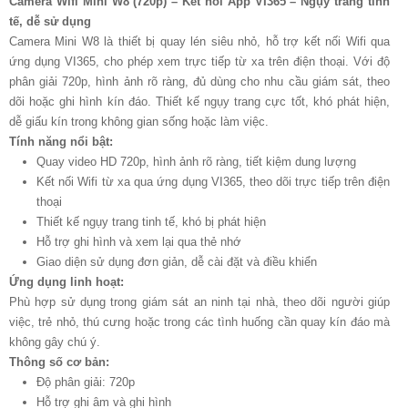
Camera Wifi Mini W8 (720p) – Kết nối App VI365 – Ngụy trang tinh
tế, dễ sử dụng
Camera Mini W8 là thiết bị quay lén siêu nhỏ, hỗ trợ kết nối Wifi qua
ứng dụng VI365, cho phép xem trực tiếp từ xa trên điện thoại. Với độ
phân giải 720p, hình ảnh rõ ràng, đủ dùng cho nhu cầu giám sát, theo
dõi hoặc ghi hình kín đáo. Thiết kế ngụy trang cực tốt, khó phát hiện,
dễ giấu kín trong không gian sống hoặc làm việc.
Tính năng nổi bật:
Quay video HD 720p, hình ảnh rõ ràng, tiết kiệm dung lượng
Kết nối Wifi từ xa qua ứng dụng VI365, theo dõi trực tiếp trên điện
thoại
Thiết kế ngụy trang tinh tế, khó bị phát hiện
Hỗ trợ ghi hình và xem lại qua thẻ nhớ
Giao diện sử dụng đơn giản, dễ cài đặt và điều khiển
Ứng dụng linh hoạt:
Phù hợp sử dụng trong giám sát an ninh tại nhà, theo dõi người giúp
việc, trẻ nhỏ, thú cưng hoặc trong các tình huống cần quay kín đáo mà
không gây chú ý.
Thông số cơ bản:
Độ phân giải: 720p
Hỗ trợ ghi âm và ghi hình