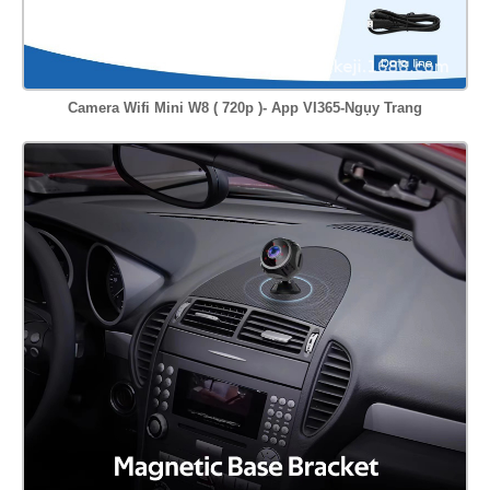
Camera Wifi Mini W8 ( 720p )- App VI365-Ngụy Trang