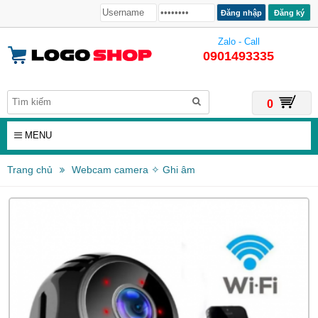
Đăng ký
Zalo - Call
0901493335
0
MENU
Trang chủ
Webcam camera ✧ Ghi âm