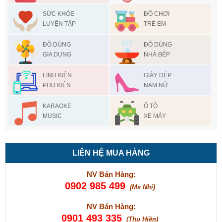
SỨC KHỎE
ĐỒ CHƠI
LUYỆN TẬP
TRẺ EM
ĐỒ DÙNG
ĐỒ DÙNG
GIA DỤNG
NHÀ BẾP
LINH KIỆN
GIÀY DÉP
PHỤ KIỆN
NAM NỮ
KARAOKE
Ô TÔ
MUSIC
XE MÁY
LIÊN HỆ MUA HÀNG
NV Bán Hàng:
0902 985 499
(Ms Nhi)
NV Bán Hàng:
0901 493 335
(Thu Hiền)