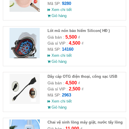
9280
Mã SP:
Xem chi tiết
Giỏ hàng
Lót mũ nón bảo hiểm Silicon( HĐ )
5,500
Giá bán :
₫
4,500
Giá sỉ VIP :
₫
14160
Mã SP:
Xem chi tiết
Giỏ hàng
Dây cáp OTG điện thoại, cổng sạc USB
4,500
Giá bán :
₫
2,500
Giá sỉ VIP :
₫
2963
Mã SP:
Xem chi tiết
Giỏ hàng
Chai vệ sinh lồng máy giặt, nước tẩy lồng
máy giặt CLEANING FLUID
11,000
Giá bán :
₫