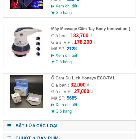
Xem chi tiết
Giỏ hàng
Máy Massage Cầm Tay Body Innovation (
HĐ )
183,700
Giá bán :
₫
178,200
Giá sỉ VIP :
₫
2128
Mã SP:
Xem chi tiết
Giỏ hàng
Ổ Cắm Du Lịch Honeys ECO-TV1
32,000
Giá bán :
₫
27,000
Giá sỉ VIP :
₫
5685
Mã SP:
Xem chi tiết
Giỏ hàng
BẬT LỬA CÁC LOẠI
CHUỘT ✧ BÀN PHÍM