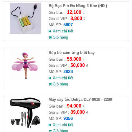
Bộ Sạc Pin Đa Năng 3 Khe (HĐ )
12,100
Giá bán :
₫
8,800
Giá sỉ VIP :
₫
5607
Mã SP:
Xem chi tiết
Giỏ hàng
​Búp bê cảm ứng biết bay
55,000
Giá bán :
₫
50,000
Giá sỉ VIP :
₫
2628
Mã SP:
Xem chi tiết
Giỏ hàng
Máy sấy tóc Deliya DLY-8018 - 2200
94,000
Giá bán :
₫
89,000
Giá sỉ VIP :
₫
9356
Mã SP:
Xem chi tiết
Giỏ hàng