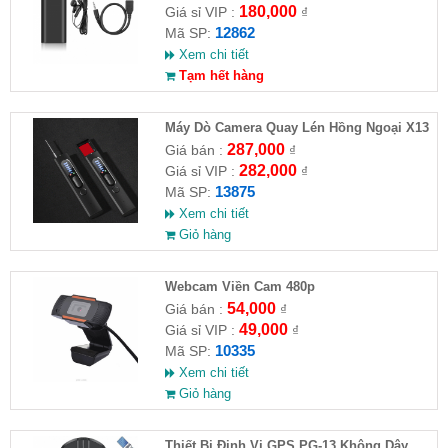
180,000
Giá sỉ VIP :
₫
12862
Mã SP:
Xem chi tiết
Tạm hết hàng
Máy Dò Camera Quay Lén Hồng Ngoại X13
287,000
Giá bán :
₫
282,000
Giá sỉ VIP :
₫
13875
Mã SP:
Xem chi tiết
Giỏ hàng
Webcam Viền Cam 480p
54,000
Giá bán :
₫
49,000
Giá sỉ VIP :
₫
10335
Mã SP:
Xem chi tiết
Giỏ hàng
Thiết Bị Định Vị GPS PG-13 Không Dây