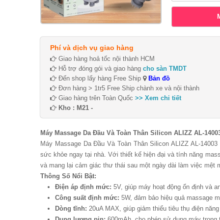
Phí và dịch vụ giao hàng
Giao hàng hoả tốc nội thành HCM
Hỗ trợ đóng gói và giao hàng
cho sàn TMDT
Đến shop lấy hàng Free Ship
Bản đồ
Đơn hàng > 1tr5 Free Ship chành xe và nội thành
Giao hàng trên Toàn Quốc
>> Xem chi tiết
Kho : M21 -
Máy Massage Da Đầu Và Toàn Thân Silicon ALIZZ AL-14003
Máy Massage Da Đầu Và Toàn Thân Silicon ALIZZ AL-14003 là
sức khỏe ngay tại nhà. Với thiết kế hiện đại và tính năng ma
và mang lại cảm giác thư thái sau một ngày dài làm việc mệt 
Thông Số Nổi Bật:
Điện áp định mức:
5V, giúp máy hoạt động ổn định và a
Công suất định mức:
5W, đảm bảo hiệu quả massage mạ
Dòng tĩnh:
20uA MAX, giúp giảm thiểu tiêu thụ điện năng
Dung lượng pin:
600mAh, cho phép sử dụng máy trong th