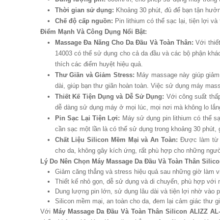
Thời gian sử dụng:
Khoảng 30 phút, đủ để bạn tận hưởng
Chế độ cấp nguồn:
Pin lithium có thể sạc lại, tiện lợi và 
Điểm Mạnh Và Công Dụng Nổi Bật:
Massage Đa Năng Cho Da Đầu Và Toàn Thân:
Với thiế
14003 có thể sử dụng cho cả da đầu và các bộ phận khác
thích các điểm huyệt hiệu quả.
Thư Giãn và Giảm Stress:
Máy massage này giúp giảm đ
dài, giúp bạn thư giãn hoàn toàn. Việc sử dụng máy mas
Thiết Kế Tiện Dụng và Dễ Sử Dụng:
Với công suất thấp
dễ dàng sử dụng máy ở mọi lúc, mọi nơi mà không lo lắng 
Pin Sạc Lại Tiện Lợi:
Máy sử dụng pin lithium có thể sạc
cần sạc một lần là có thể sử dụng trong khoảng 30 phút, 
Chất Liệu Silicon Mềm Mại và An Toàn:
Được làm từ s
cho da, không gây kích ứng, rất phù hợp cho những ngườ
Lý Do Nên Chọn Máy Massage Da Đầu Và Toàn Thân Silico
Giảm căng thẳng và stress hiệu quả sau những giờ làm v
Thiết kế nhỏ gọn, dễ sử dụng và di chuyển, phù hợp với 
Dung lượng pin lớn, sử dụng lâu dài và tiện lợi nhờ vào pi
Silicon mềm mại, an toàn cho da, đem lại cảm giác thư gi
Với
Máy Massage Da Đầu Và Toàn Thân Silicon ALIZZ AL