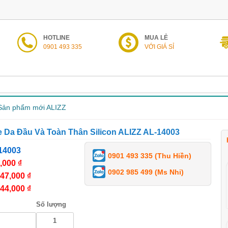
HOTLINE
MUA LẺ
0901 493 335
VỚI GIÁ SỈ
Sản phẩm mới ALIZZ
 Da Đầu Và Toàn Thân Silicon ALIZZ AL-14003
14003
0901 493 335 (Thu Hiền)
,000 ₫
0902 985 499 (Ms Nhi)
47,000 ₫
44,000 ₫
Số lượng