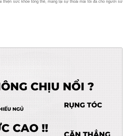
 thiện sức khỏe tổng thể, mang lại sự thoải mái tối đa cho người sử