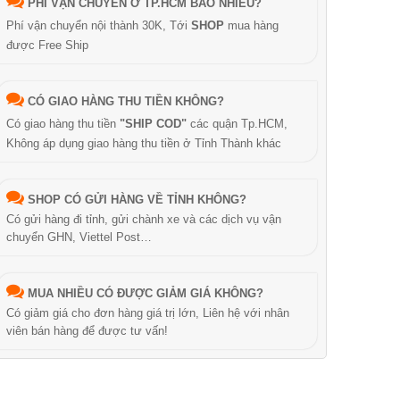
PHÍ VẬN CHUYỂN Ở TP.HCM BAO NHIÊU?
Phí vận chuyển nội thành 30K, Tới
SHOP
mua hàng
được Free Ship
CÓ GIAO HÀNG THU TIỀN KHÔNG?
Có giao hàng thu tiền
"SHIP COD"
các quận Tp.HCM,
Không áp dụng giao hàng thu tiền ở Tỉnh Thành khác
SHOP CÓ GỬI HÀNG VỀ TỈNH KHÔNG?
Có gửi hàng đi tỉnh, gửi chành xe và các dịch vụ vận
chuyển GHN, Viettel Post…
MUA NHIỀU CÓ ĐƯỢC GIẢM GIÁ KHÔNG?
Có giảm giá cho đơn hàng giá trị lớn, Liên hệ với nhân
viên bán hàng để được tư vấn!