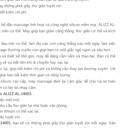
 những phút giây thư giãn tuyệt vời.
tiết kiệm chi phí.
t kế đầu massage linh hoạt và công nghệ silicon mềm mại, ALIZZ AL-
 trên cơ thể. Máy giúp bạn giảm căng thẳng, thư giãn cơ thể và kích
au mỏi cơ thể, làm dịu các cơn căng thẳng sau một ngày làm việc
sage thường xuyên còn giúp bạn có một giấc ngủ ngon và sâu hơn.
 và thiết kế nhỏ gọn, máy dễ dàng cầm nắm và thao tác. Bạn có thể
về sự bất tiện khi di chuyển hay sạc lại.
 lại, giúp tiết kiệm chi phí và không cần thay pin thường xuyên. Chỉ
giúp bạn tiết kiệm thời gian và năng lượng.
ilicon cao cấp, máy massage đem lại cảm giác dễ chịu và an toàn
i có làn da nhạy cảm.
n ALIZZ AL-14003:
iệc mệt mỏi.
nhu cầu thư giãn tại nhà hoặc văn phòng.
n lithium có thể sạc lại.
ãn tuyệt vời.
-14003
, bạn sẽ có những phút giây thư giãn tuyệt vời mỗi ngày. Sản