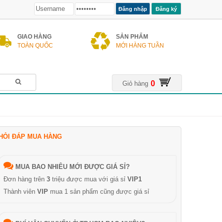
Đăng ký
GIAO HÀNG
SẢN PHẨM
TOÀN QUỐC
MỚI HÀNG TUẦN
0
Giỏ hàng
HỎI ĐÁP MUA HÀNG
MUA BAO NHIÊU MỚI ĐƯỢC GIÁ SỈ?
Đơn hàng trên
3
triệu được mua với giá sỉ
VIP1
Thành viên
VIP
mua 1 sản phẩm cũng được giá sỉ