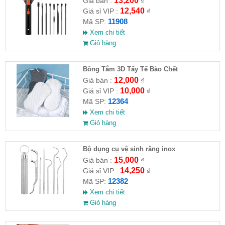
13,200
Giá bán :
₫
12,540
Giá sỉ VIP :
₫
11908
Mã SP:
Xem chi tiết
Giỏ hàng
Bông Tắm 3D Tẩy Tế Bào Chết
12,000
Giá bán :
₫
10,000
Giá sỉ VIP :
₫
12364
Mã SP:
Xem chi tiết
Giỏ hàng
Bộ dụng cụ vệ sinh răng inox
15,000
Giá bán :
₫
14,250
Giá sỉ VIP :
₫
12382
Mã SP:
Xem chi tiết
Giỏ hàng