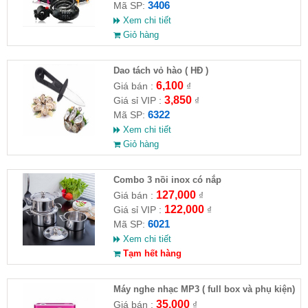
3406
Mã SP:
Xem chi tiết
Giỏ hàng
Dao tách vỏ hào ( HĐ )
6,100
Giá bán :
₫
3,850
Giá sỉ VIP :
₫
6322
Mã SP:
Xem chi tiết
Giỏ hàng
Combo 3 nồi inox có nắp
127,000
Giá bán :
₫
122,000
Giá sỉ VIP :
₫
6021
Mã SP:
Xem chi tiết
Tạm hết hàng
Máy nghe nhạc MP3 ( full box và phụ kiện)
35,000
Giá bán :
₫