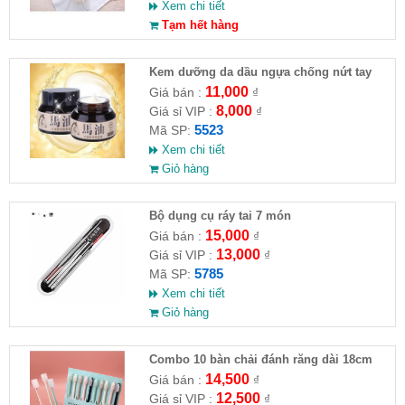
Xem chi tiết
Tạm hết hàng
Kem dưỡng da dầu ngựa chống nứt tay
chân
11,000
Giá bán :
₫
8,000
Giá sỉ VIP :
₫
5523
Mã SP:
Xem chi tiết
Giỏ hàng
Bộ dụng cụ ráy tai 7 món
15,000
Giá bán :
₫
13,000
Giá sỉ VIP :
₫
5785
Mã SP:
Xem chi tiết
Giỏ hàng
Combo 10 bàn chải đánh răng dài 18cm
kèm nắp bảo vệ
14,500
Giá bán :
₫
12,500
Giá sỉ VIP :
₫