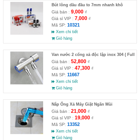
Bút lông dầu đầu to 7mm nhanh khô
9,000
Giá bán :
₫
7,000
Giá sỉ VIP :
₫
10321
Mã SP:
Xem chi tiết
Giỏ hàng
Van nước 2 cổng xả độc lập inox 304 ( Full
VAT )
52,800
Giá bán :
₫
47,300
Giá sỉ VIP :
₫
11667
Mã SP:
Xem chi tiết
Giỏ hàng
Nắp Ống Xả Máy Giặt Ngăn Mùi
21,000
Giá bán :
₫
19,000
Giá sỉ VIP :
₫
13352
Mã SP:
Xem chi tiết
Giỏ hàng