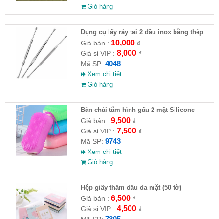
Giỏ hàng
Dụng cụ lấy ráy tai 2 đầu inox bằng thép
không gỉ
10,000
Giá bán :
₫
8,000
Giá sỉ VIP :
₫
4048
Mã SP:
Xem chi tiết
Giỏ hàng
Bàn chải tắm hình gấu 2 mặt Silicone
9,500
Giá bán :
₫
7,500
Giá sỉ VIP :
₫
9743
Mã SP:
Xem chi tiết
Giỏ hàng
Hộp giấy thấm dầu da mặt (50 tờ)
6,500
Giá bán :
₫
4,500
Giá sỉ VIP :
₫
7305
Mã SP: