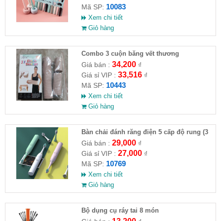
10083
Mã SP:
Xem chi tiết
Giỏ hàng
Combo 3 cuộn băng vết thương
34,200
Giá bán :
₫
33,516
Giá sỉ VIP :
₫
10443
Mã SP:
Xem chi tiết
Giỏ hàng
Bàn chải đánh răng điện 5 cấp độ rung (3
đầu chải thay thế)
29,000
Giá bán :
₫
27,000
Giá sỉ VIP :
₫
10769
Mã SP:
Xem chi tiết
Giỏ hàng
Bộ dụng cụ ráy tai 8 món