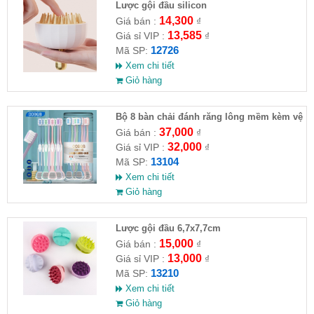
Lược gội đầu silicon
14,300
Giá bán :
₫
13,585
Giá sỉ VIP :
₫
12726
Mã SP:
Xem chi tiết
Giỏ hàng
Bộ 8 bàn chải đánh răng lông mềm kèm vệ
sinh lưỡi
37,000
Giá bán :
₫
32,000
Giá sỉ VIP :
₫
13104
Mã SP:
Xem chi tiết
Giỏ hàng
Lược gội đầu 6,7x7,7cm
15,000
Giá bán :
₫
13,000
Giá sỉ VIP :
₫
13210
Mã SP:
Xem chi tiết
Giỏ hàng