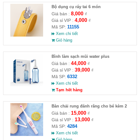
Bộ dụng cụ ráy tai 6 món
8,000
Giá bán :
₫
4,000
Giá sỉ VIP :
₫
11155
Mã SP:
Xem chi tiết
Giỏ hàng
Bình làm sạch mũi water plus
44,000
Giá bán :
₫
39,000
Giá sỉ VIP :
₫
6332
Mã SP:
Xem chi tiết
Tạm hết hàng
Bàn chải rung đánh răng cho bé kèm 2
đầu bàn chải thay thế
15,000
Giá bán :
₫
13,000
Giá sỉ VIP :
₫
4284
Mã SP:
Xem chi tiết
Giỏ hàng