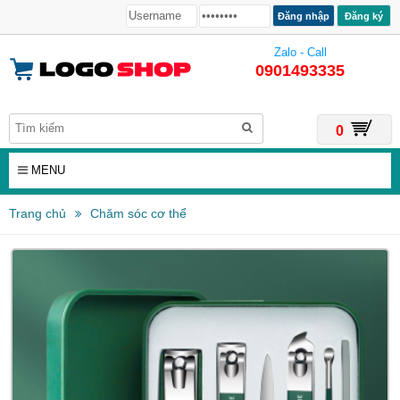
Đăng ký
Zalo - Call
0901493335
0
MENU
Trang chủ
Chăm sóc cơ thể