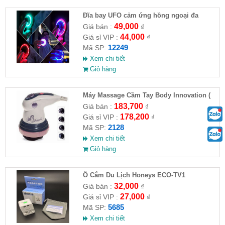
Đĩa bay UFO cảm ứng hồng ngoại đa
chiều tự động bay về
49,000
Giá bán :
₫
44,000
Giá sỉ VIP :
₫
12249
Mã SP:
Xem chi tiết
Giỏ hàng
Máy Massage Cầm Tay Body Innovation (
HĐ )
183,700
Giá bán :
₫
178,200
Giá sỉ VIP :
₫
2128
Mã SP:
Xem chi tiết
Giỏ hàng
Ổ Cắm Du Lịch Honeys ECO-TV1
32,000
Giá bán :
₫
27,000
Giá sỉ VIP :
₫
5685
Mã SP:
Xem chi tiết