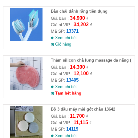
Bàn chải đánh răng tiên dụng
34,900
Giá bán :
₫
34,202
Giá sỉ VIP :
₫
13371
Mã SP:
Xem chi tiết
Giỏ hàng
Thảm silicon chà lưng massage đa năng (
F ull VAT)
14,300
Giá bán :
₫
12,100
Giá sỉ VIP :
₫
13405
Mã SP:
Xem chi tiết
Tạm hết hàng
Bộ 3 đầu máy mài gót chân 13642
11,700
Giá bán :
₫
11,115
Giá sỉ VIP :
₫
14119
Mã SP:
Xem chi tiết