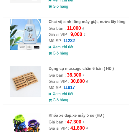
Xem chi tiết
Giỏ hàng
Chai vệ sinh lồng máy giặt, nước tẩy lồng
máy giặt CLEANING FLUID
11,000
Giá bán :
₫
9,000
Giá sỉ VIP :
₫
11232
Mã SP:
Xem chi tiết
Giỏ hàng
Dụng cụ massage chân 6 bàn ( HĐ )
36,300
Giá bán :
₫
30,800
Giá sỉ VIP :
₫
11817
Mã SP:
Xem chi tiết
Giỏ hàng
Khóa xe đạp,xe máy 5 số (HĐ )
47,300
Giá bán :
₫
41,800
Giá sỉ VIP :
₫