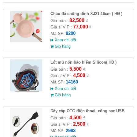
Chảo đá chống dính XJ21-16cm ( HĐ )
82,500
Giá bán :
₫
77,000
Giá sỉ VIP :
₫
9280
Mã SP:
Xem chi tiết
Giỏ hàng
Lót mũ nón bảo hiểm Silicon( HĐ )
5,500
Giá bán :
₫
4,500
Giá sỉ VIP :
₫
14160
Mã SP:
Xem chi tiết
Giỏ hàng
Dây cáp OTG điện thoại, cổng sạc USB
4,500
Giá bán :
₫
2,500
Giá sỉ VIP :
₫
2963
Mã SP: