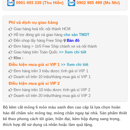
0901 493 335 (Thu Hiền)
0902 985 499 (Ms Nhi)
Phí và dịch vụ giao hàng
Giao hàng hoả tốc nội thành HCM
Hỗ trợ đóng gói và giao hàng
cho sàn TMDT
Đến shop lấy hàng Free Ship
Bản đồ
Đơn hàng > 1tr5 Free Ship chành xe và nội thành
Giao hàng trên Toàn Quốc
>> Xem chi tiết
Kho :
Điều kiện mua giá sỉ VIP 1
>> Xem chi tiết
Đơn hàng trên 3 triệu được tính giá sỉ VIP 1
Doanh số trên 10 triệu/tháng mua giá sỉ VIP 1
Điều kiện mua giá sỉ VIP 2
Đơn hàng trên 10 triệu được tính giá sỉ VIP 2
Doanh số trên 20 triệu/tháng mua giá sỉ VIP 2
Bộ kềm cắt móng 6 món màu xanh đen cao cấp là lựa chọn hoàn
hảo để chăm sóc móng tay, móng chân ngay tại nhà. Sản phẩm thiết
kế theo phong cách tối giản, hiện đại, kèm hộp đựng sang trọng,
thích hợp để sử dụng cá nhân hoặc làm quà tặng.