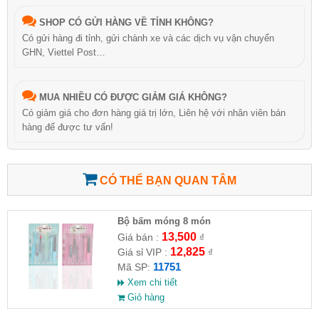
SHOP CÓ GỬI HÀNG VỀ TỈNH KHÔNG?
Có gửi hàng đi tỉnh, gửi chành xe và các dịch vụ vận chuyển
GHN, Viettel Post…
MUA NHIỀU CÓ ĐƯỢC GIẢM GIÁ KHÔNG?
Có giảm giá cho đơn hàng giá trị lớn, Liên hệ với nhân viên bán
hàng để được tư vấn!
CÓ THỂ BẠN QUAN TÂM
Bộ bấm móng 8 món
13,500
Giá bán :
₫
12,825
Giá sỉ VIP :
₫
11751
Mã SP:
Xem chi tiết
Giỏ hàng