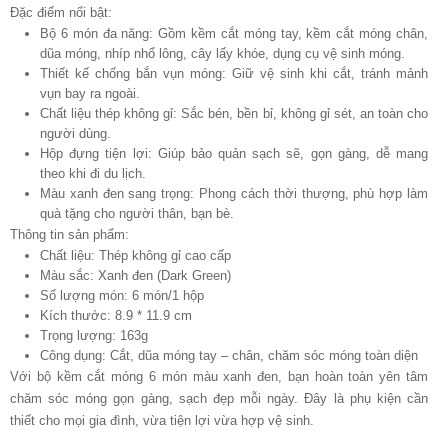
Đặc điểm nổi bật:
Bộ 6 món đa năng: Gồm kềm cắt móng tay, kềm cắt móng chân,
dũa móng, nhíp nhổ lông, cây lấy khóe, dụng cụ vệ sinh móng.
Thiết kế chống bắn vụn móng: Giữ vệ sinh khi cắt, tránh mảnh
vụn bay ra ngoài.
Chất liệu thép không gỉ: Sắc bén, bền bỉ, không gỉ sét, an toàn cho
người dùng.
Hộp đựng tiện lợi: Giúp bảo quản sạch sẽ, gọn gàng, dễ mang
theo khi đi du lịch.
Màu xanh đen sang trọng: Phong cách thời thượng, phù hợp làm
quà tặng cho người thân, bạn bè.
Thông tin sản phẩm:
Chất liệu: Thép không gỉ cao cấp
Màu sắc: Xanh đen (Dark Green)
Số lượng món: 6 món/1 hộp
Kích thước: 8.9 * 11.9 cm
Trọng lượng: 163g
Công dụng: Cắt, dũa móng tay – chân, chăm sóc móng toàn diện
Với bộ kềm cắt móng 6 món màu xanh đen, bạn hoàn toàn yên tâm
chăm sóc móng gọn gàng, sạch đẹp mỗi ngày. Đây là phụ kiện cần
thiết cho mọi gia đình, vừa tiện lợi vừa hợp vệ sinh.