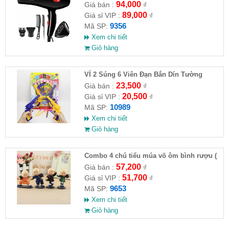
94,000
Giá bán :
₫
89,000
Giá sỉ VIP :
₫
9356
Mã SP:
Xem chi tiết
Giỏ hàng
VỈ 2 Súng 6 Viên Đạn Bắn Dín Tường
23,500
Giá bán :
₫
20,500
Giá sỉ VIP :
₫
10989
Mã SP:
Xem chi tiết
Giỏ hàng
Combo 4 chú tiểu múa võ ôm bình rượu (
HĐ )
57,200
Giá bán :
₫
51,700
Giá sỉ VIP :
₫
9653
Mã SP:
Xem chi tiết
Giỏ hàng