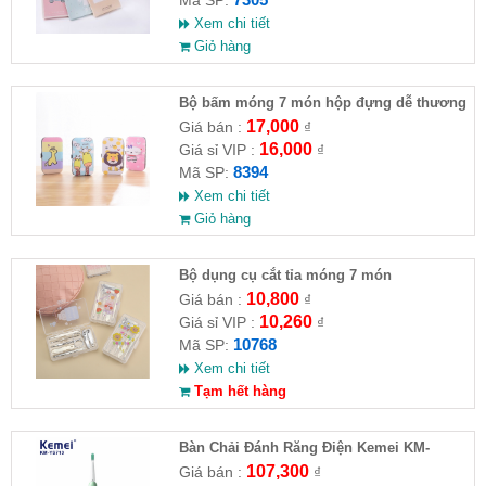
Xem chi tiết
Giỏ hàng
Bộ bấm móng 7 món hộp đựng dễ thương
17,000
Giá bán :
₫
16,000
Giá sỉ VIP :
₫
8394
Mã SP:
Xem chi tiết
Giỏ hàng
Bộ dụng cụ cắt tỉa móng 7 món
10,800
Giá bán :
₫
10,260
Giá sỉ VIP :
₫
10768
Mã SP:
Xem chi tiết
Tạm hết hàng
Bàn Chải Đánh Răng Điện Kemei KM-
YS713
107,300
Giá bán :
₫