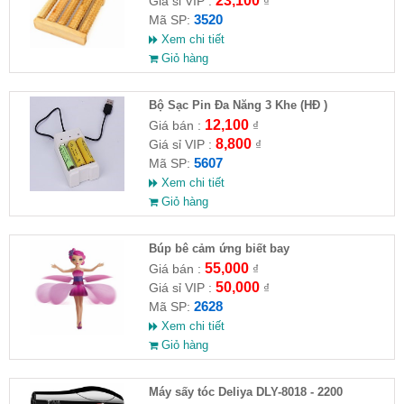
23,100
Giá sỉ VIP :
₫
3520
Mã SP:
Xem chi tiết
Giỏ hàng
Bộ Sạc Pin Đa Năng 3 Khe (HĐ )
12,100
Giá bán :
₫
8,800
Giá sỉ VIP :
₫
5607
Mã SP:
Xem chi tiết
Giỏ hàng
​Búp bê cảm ứng biết bay
55,000
Giá bán :
₫
50,000
Giá sỉ VIP :
₫
2628
Mã SP:
Xem chi tiết
Giỏ hàng
Máy sấy tóc Deliya DLY-8018 - 2200