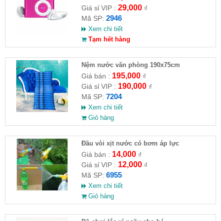
29,000
Giá sỉ VIP :
₫
2946
Mã SP:
Xem chi tiết
Tạm hết hàng
Nệm nước văn phòng 190x75cm
195,000
Giá bán :
₫
190,000
Giá sỉ VIP :
₫
7204
Mã SP:
Xem chi tiết
Giỏ hàng
Đầu vòi xịt nước có bơm áp lực
14,000
Giá bán :
₫
12,000
Giá sỉ VIP :
₫
6955
Mã SP:
Xem chi tiết
Giỏ hàng