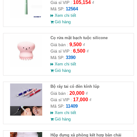
105,154
Giá sỉ VIP :
₫
12564
Mã SP:
Xem chi tiết
Giỏ hàng
Cọ rửa mặt bạch tuộc silicone
9,500
Giá bán :
₫
6,500
Giá sỉ VIP :
₫
3390
Mã SP:
Xem chi tiết
Giỏ hàng
Bộ ráy tai có đèn kính lúp
20,000
Giá bán :
₫
17,000
Giá sỉ VIP :
₫
11409
Mã SP:
Xem chi tiết
Giỏ hàng
Hộp đựng xà phòng kết hợp bàn chải