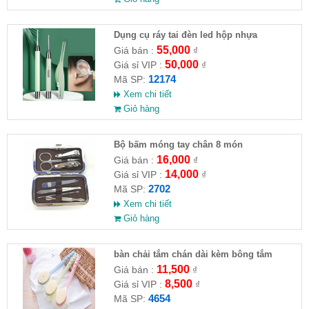
Dụng cụ ráy tai đèn led hộp nhựa
55,000
Giá bán :
₫
50,000
Giá sỉ VIP :
₫
12174
Mã SP:
Xem chi tiết
Giỏ hàng
Bộ bấm móng tay chân 8 món
16,000
Giá bán :
₫
14,000
Giá sỉ VIP :
₫
2702
Mã SP:
Xem chi tiết
Giỏ hàng
bàn chải tắm chán dài kèm bông tắm
11,500
Giá bán :
₫
8,500
Giá sỉ VIP :
₫
4654
Mã SP: