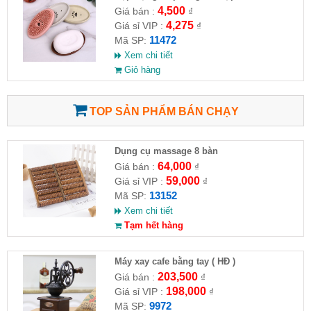
4,500
Giá bán :
₫
4,275
Giá sỉ VIP :
₫
11472
Mã SP:
Xem chi tiết
Giỏ hàng
TOP SẢN PHẨM BÁN CHẠY
Dụng cụ massage 8 bàn
64,000
Giá bán :
₫
59,000
Giá sỉ VIP :
₫
13152
Mã SP:
Xem chi tiết
Tạm hết hàng
Máy xay cafe bằng tay ( HĐ )
203,500
Giá bán :
₫
198,000
Giá sỉ VIP :
₫
9972
Mã SP: