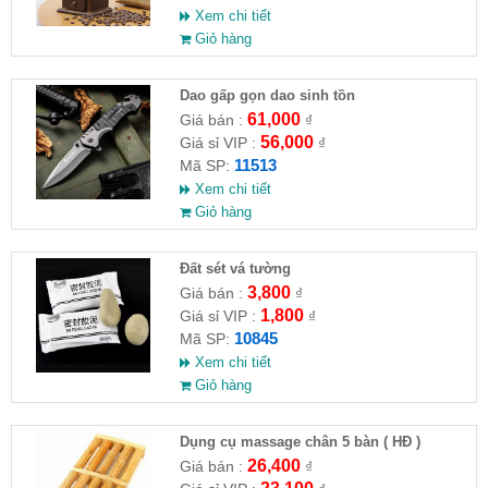
Xem chi tiết
Giỏ hàng
Dao gấp gọn dao sinh tồn
61,000
Giá bán :
₫
56,000
Giá sỉ VIP :
₫
11513
Mã SP:
Xem chi tiết
Giỏ hàng
Đất sét vá tường
3,800
Giá bán :
₫
1,800
Giá sỉ VIP :
₫
10845
Mã SP:
Xem chi tiết
Giỏ hàng
Dụng cụ massage chân 5 bàn ( HĐ )
26,400
Giá bán :
₫