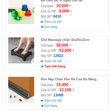
Đồ chơi lắc xí ngầu cho bé
10,000
Giá bán :
₫
8,000
Giá sỉ VIP :
₫
8410
Mã SP:
Xem chi tiết
Giỏ hàng
Ghế Massage chân 32x25x12cm
58,000
Giá bán :
₫
53,000
Giá sỉ VIP :
₫
12922
Mã SP:
Xem chi tiết
Tạm hết hàng
Ron Nẹp Chặn Khe Hở Của Đa Năng,
Chống Côn Trùng( HĐ )
15,400
Giá bán :
₫
12,100
Giá sỉ VIP :
₫
13499
Mã SP:
Xem chi tiết
Giỏ hàng