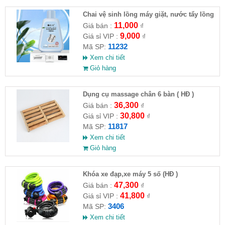
Chai vệ sinh lồng máy giặt, nước tẩy lồng
máy giặt CLEANING FLUID
11,000
Giá bán :
₫
9,000
Giá sỉ VIP :
₫
11232
Mã SP:
Xem chi tiết
Giỏ hàng
Dụng cụ massage chân 6 bàn ( HĐ )
36,300
Giá bán :
₫
30,800
Giá sỉ VIP :
₫
11817
Mã SP:
Xem chi tiết
Giỏ hàng
Khóa xe đạp,xe máy 5 số (HĐ )
47,300
Giá bán :
₫
41,800
Giá sỉ VIP :
₫
3406
Mã SP:
Xem chi tiết