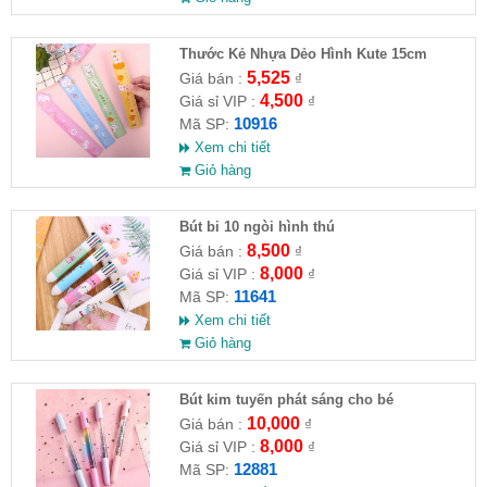
Thước Kẻ Nhựa Dẻo Hình Kute 15cm
5,525
Giá bán :
₫
4,500
Giá sỉ VIP :
₫
10916
Mã SP:
Xem chi tiết
Giỏ hàng
Bút bi 10 ngòi hình thú
8,500
Giá bán :
₫
8,000
Giá sỉ VIP :
₫
11641
Mã SP:
Xem chi tiết
Giỏ hàng
Bút kim tuyến phát sáng cho bé
10,000
Giá bán :
₫
8,000
Giá sỉ VIP :
₫
12881
Mã SP: