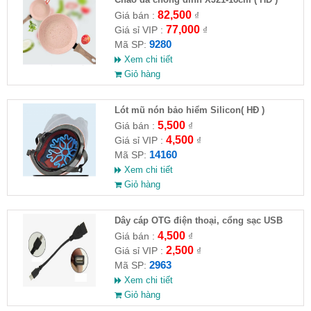
82,500
Giá bán :
₫
77,000
Giá sỉ VIP :
₫
9280
Mã SP:
Xem chi tiết
Giỏ hàng
Lót mũ nón bảo hiểm Silicon( HĐ )
5,500
Giá bán :
₫
4,500
Giá sỉ VIP :
₫
14160
Mã SP:
Xem chi tiết
Giỏ hàng
Dây cáp OTG điện thoại, cổng sạc USB
4,500
Giá bán :
₫
2,500
Giá sỉ VIP :
₫
2963
Mã SP:
Xem chi tiết
Giỏ hàng