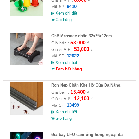
8410
Mã SP:
Xem chi tiết
Giỏ hàng
Ghế Massage chân 32x25x12cm
58,000
Giá bán :
₫
53,000
Giá sỉ VIP :
₫
12922
Mã SP:
Xem chi tiết
Tạm hết hàng
Ron Nẹp Chặn Khe Hở Của Đa Năng,
Chống Côn Trùng( HĐ )
15,400
Giá bán :
₫
12,100
Giá sỉ VIP :
₫
13499
Mã SP:
Xem chi tiết
Giỏ hàng
Đĩa bay UFO cảm ứng hồng ngoại đa