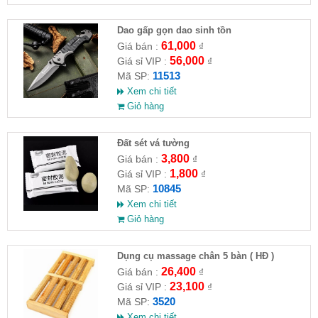
Dao gấp gọn dao sinh tồn
61,000
Giá bán :
₫
56,000
Giá sỉ VIP :
₫
11513
Mã SP:
Xem chi tiết
Giỏ hàng
Đất sét vá tường
3,800
Giá bán :
₫
1,800
Giá sỉ VIP :
₫
10845
Mã SP:
Xem chi tiết
Giỏ hàng
Dụng cụ massage chân 5 bàn ( HĐ )
26,400
Giá bán :
₫
23,100
Giá sỉ VIP :
₫
3520
Mã SP:
Xem chi tiết