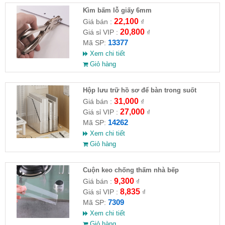
Kìm bấm lỗ giấy 6mm
22,100
Giá bán :
₫
20,800
Giá sỉ VIP :
₫
13377
Mã SP:
Xem chi tiết
Giỏ hàng
Hộp lưu trữ hồ sơ để bàn trong suốt
31,000
Giá bán :
₫
27,000
Giá sỉ VIP :
₫
14262
Mã SP:
Xem chi tiết
Giỏ hàng
Cuộn keo chống thấm nhà bếp
9,300
Giá bán :
₫
8,835
Giá sỉ VIP :
₫
7309
Mã SP:
Xem chi tiết
Giỏ hàng