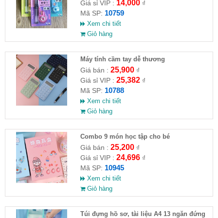
14,000
Giá sỉ VIP :
₫
10759
Mã SP:
Xem chi tiết
Giỏ hàng
Máy tính cầm tay dễ thương
25,900
Giá bán :
₫
25,382
Giá sỉ VIP :
₫
10788
Mã SP:
Xem chi tiết
Giỏ hàng
Combo 9 món học tập cho bé
25,200
Giá bán :
₫
24,696
Giá sỉ VIP :
₫
10945
Mã SP:
Xem chi tiết
Giỏ hàng
Túi đựng hồ sơ, tài liệu A4 13 ngăn đứng