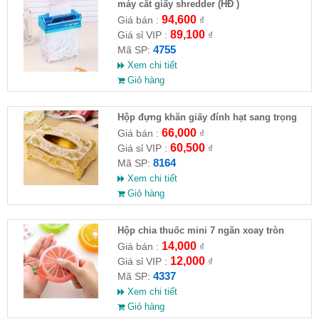
máy cắt giấy shredder (HĐ )
94,600
Giá bán :
₫
89,100
Giá sỉ VIP :
₫
4755
Mã SP:
Xem chi tiết
Giỏ hàng
Hộp đựng khăn giấy đính hạt sang trọng
(HĐ )
66,000
Giá bán :
₫
60,500
Giá sỉ VIP :
₫
8164
Mã SP:
Xem chi tiết
Giỏ hàng
Hộp chia thuốc mini 7 ngăn xoay tròn
14,000
Giá bán :
₫
12,000
Giá sỉ VIP :
₫
4337
Mã SP:
Xem chi tiết
Giỏ hàng