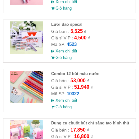
Xem chi tiết
Giỏ hàng
Lưỡi dao specal
5,525
Giá bán :
₫
4,500
Giá sỉ VIP :
₫
4523
Mã SP:
Xem chi tiết
Giỏ hàng
Combo 12 bút màu nước
53,000
Giá bán :
₫
51,940
Giá sỉ VIP :
₫
10322
Mã SP:
Xem chi tiết
Giỏ hàng
Dụng cụ chuốt bút chì sáng tạo hình thú
8x4x5cm
17,850
Giá bán :
₫
16,800
Giá sỉ VIP :
₫