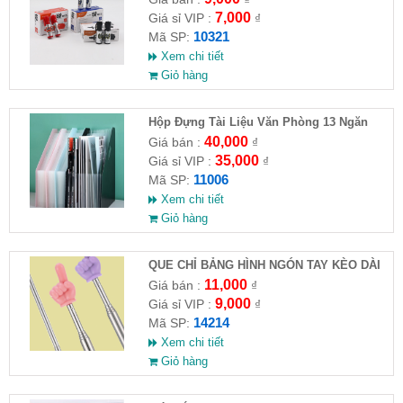
7,000
Giá sỉ VIP :
₫
10321
Mã SP:
Xem chi tiết
Giỏ hàng
Hộp Đựng Tài Liệu Văn Phòng 13 Ngăn
40,000
Giá bán :
₫
35,000
Giá sỉ VIP :
₫
11006
Mã SP:
Xem chi tiết
Giỏ hàng
QUE CHỈ BẢNG HÌNH NGÓN TAY KÈO DÀI
68CM
11,000
Giá bán :
₫
9,000
Giá sỉ VIP :
₫
14214
Mã SP:
Xem chi tiết
Giỏ hàng