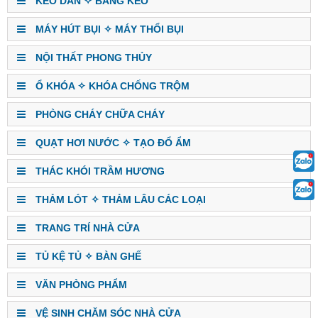
KEO DÁN ✧ BĂNG KEO
MÁY HÚT BỤI ✧ MÁY THỔI BỤI
NỘI THẤT PHONG THỦY
Ổ KHÓA ✧ KHÓA CHỐNG TRỘM
PHÒNG CHÁY CHỮA CHÁY
QUẠT HƠI NƯỚC ✧ TẠO ĐỔ ẨM
THÁC KHÓI TRẦM HƯƠNG
THẢM LÓT ✧ THẢM LÂU CÁC LOẠI
TRANG TRÍ NHÀ CỬA
TỦ KỆ TỦ ✧ BÀN GHẾ
VĂN PHÒNG PHẨM
VỆ SINH CHĂM SÓC NHÀ CỬA