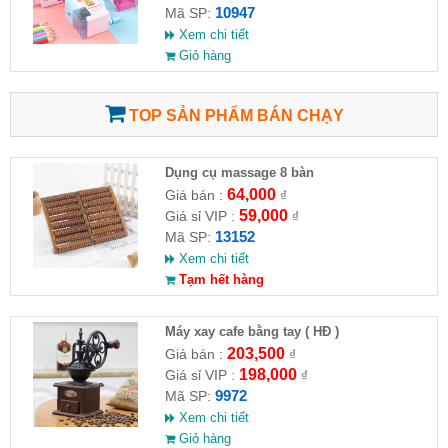
10947
Mã SP:
Xem chi tiết
Giỏ hàng
TOP SẢN PHẨM BÁN CHẠY
Dụng cụ massage 8 bàn
64,000
Giá bán :
₫
59,000
Giá sỉ VIP :
₫
13152
Mã SP:
Xem chi tiết
Tạm hết hàng
Máy xay cafe bằng tay ( HĐ )
203,500
Giá bán :
₫
198,000
Giá sỉ VIP :
₫
9972
Mã SP:
Xem chi tiết
Giỏ hàng