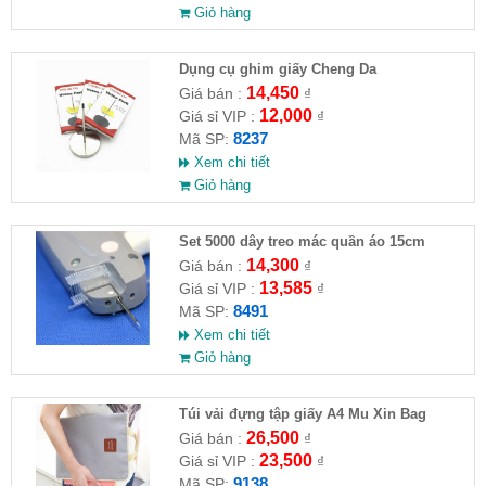
Giỏ hàng
Dụng cụ ghim giấy Cheng Da
14,450
Giá bán :
₫
12,000
Giá sỉ VIP :
₫
8237
Mã SP:
Xem chi tiết
Giỏ hàng
Set 5000 dây treo mác quần áo 15cm
14,300
Giá bán :
₫
13,585
Giá sỉ VIP :
₫
8491
Mã SP:
Xem chi tiết
Giỏ hàng
Túi vải đựng tập giấy A4 Mu Xin Bag
26,500
Giá bán :
₫
23,500
Giá sỉ VIP :
₫
9138
Mã SP: