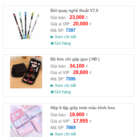
Bút quay nghệ thuật V7.0
23,000
Giá bán :
₫
20,000
Giá sỉ VIP :
₫
7397
Mã SP:
Xem chi tiết
Giỏ hàng
Bộ kim chỉ gấp gọn ( HĐ )
34,100
Giá bán :
₫
28,600
Giá sỉ VIP :
₫
7595
Mã SP:
Xem chi tiết
Giỏ hàng
Hộp 6 tập giấy note màu hình hoa
18,900
Giá bán :
₫
17,955
Giá sỉ VIP :
₫
7869
Mã SP:
Xem chi tiết