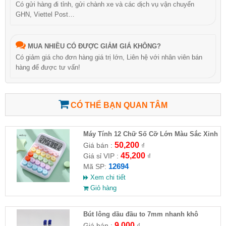
Có gửi hàng đi tỉnh, gửi chành xe và các dịch vụ vận chuyển
GHN, Viettel Post…
MUA NHIỀU CÓ ĐƯỢC GIẢM GIÁ KHÔNG?
Có giảm giá cho đơn hàng giá trị lớn, Liên hệ với nhân viên bán
hàng để được tư vấn!
CÓ THỂ BẠN QUAN TÂM
Máy Tính 12 Chữ Số Cỡ Lớn Màu Sắc Xinh
Xắn
50,200
Giá bán :
₫
45,200
Giá sỉ VIP :
₫
12694
Mã SP:
Xem chi tiết
Giỏ hàng
Bút lông dầu đầu to 7mm nhanh khô
9,000
Giá bán :
₫