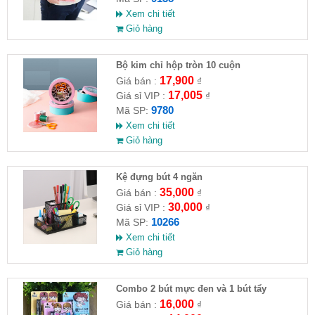
Xem chi tiết
Giỏ hàng
Bộ kim chỉ hộp tròn 10 cuộn
17,900
Giá bán :
₫
17,005
Giá sỉ VIP :
₫
9780
Mã SP:
Xem chi tiết
Giỏ hàng
Kệ đựng bút 4 ngăn
35,000
Giá bán :
₫
30,000
Giá sỉ VIP :
₫
10266
Mã SP:
Xem chi tiết
Giỏ hàng
Combo 2 bút mực đen và 1 bút tẩy
16,000
Giá bán :
₫