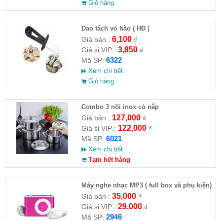
Giỏ hàng
Dao tách vỏ hào ( HĐ )
6,100
Giá bán :
₫
3,850
Giá sỉ VIP :
₫
6322
Mã SP:
Xem chi tiết
Giỏ hàng
Combo 3 nồi inox có nắp
127,000
Giá bán :
₫
122,000
Giá sỉ VIP :
₫
6021
Mã SP:
Xem chi tiết
Tạm hết hàng
Máy nghe nhạc MP3 ( full box và phụ kiện)
35,000
Giá bán :
₫
29,000
Giá sỉ VIP :
₫
2946
Mã SP: