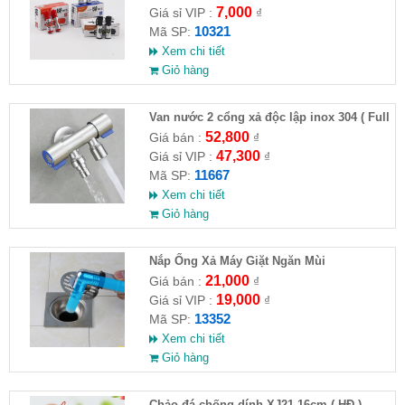
7,000
Giá sỉ VIP :
₫
10321
Mã SP:
Xem chi tiết
Giỏ hàng
Van nước 2 cổng xả độc lập inox 304 ( Full
VAT )
52,800
Giá bán :
₫
47,300
Giá sỉ VIP :
₫
11667
Mã SP:
Xem chi tiết
Giỏ hàng
Nắp Ống Xả Máy Giặt Ngăn Mùi
21,000
Giá bán :
₫
19,000
Giá sỉ VIP :
₫
13352
Mã SP:
Xem chi tiết
Giỏ hàng
Chảo đá chống dính XJ21-16cm ( HĐ )