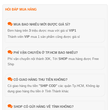
HỎI ĐÁP MUA HÀNG
MUA BAO NHIÊU MỚI ĐƯỢC GIÁ SỈ?
Đơn hàng trên
3
triệu được mua với giá sỉ
VIP1
Thành viên
VIP
mua 1 sản phẩm cũng được giá sỉ
PHÍ VẬN CHUYỂN Ở TP.HCM BAO NHIÊU?
Phí vận chuyển nội thành 30K, Tới
SHOP
mua hàng được Free
Ship
CÓ GIAO HÀNG THU TIỀN KHÔNG?
Có giao hàng thu tiền
"SHIP COD"
các quận Tp.HCM, Không áp
dụng giao hàng thu tiền ở Tỉnh Thành khác
SHOP CÓ GỬI HÀNG VỀ TỈNH KHÔNG?