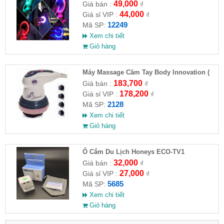
chiều tự động bay về
49,000
Giá bán :
₫
44,000
Giá sỉ VIP :
₫
12249
Mã SP:
Xem chi tiết
Giỏ hàng
Máy Massage Cầm Tay Body Innovation (
HĐ )
183,700
Giá bán :
₫
178,200
Giá sỉ VIP :
₫
2128
Mã SP:
Xem chi tiết
Giỏ hàng
Ổ Cắm Du Lịch Honeys ECO-TV1
32,000
Giá bán :
₫
27,000
Giá sỉ VIP :
₫
5685
Mã SP:
Xem chi tiết
Giỏ hàng