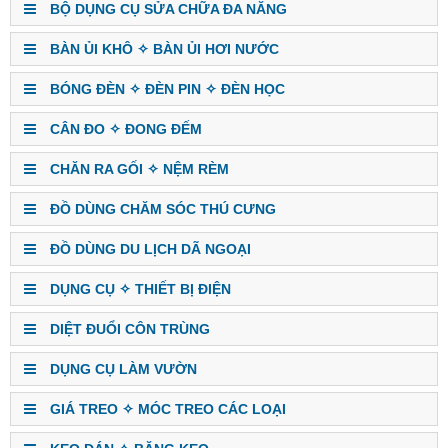
BỘ DỤNG CỤ SỬA CHỮA ĐA NĂNG
BÀN ỦI KHÔ ✧ BÀN ỦI HƠI NƯỚC
BÓNG ĐÈN ✧ ĐÈN PIN ✧ ĐÈN HỌC
CÂN ĐO ✧ ĐONG ĐẾM
CHĂN RA GỐI ✧ NỆM RÈM
ĐỒ DÙNG CHĂM SÓC THÚ CƯNG
ĐỒ DÙNG DU LỊCH DÃ NGOẠI
DỤNG CỤ ✧ THIẾT BỊ ĐIỆN
DIỆT ĐUỔI CÔN TRÙNG
DỤNG CỤ LÀM VƯỜN
GIÁ TREO ✧ MÓC TREO CÁC LOẠI