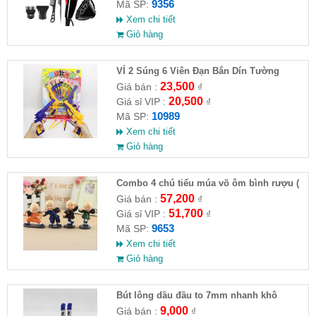
9356
Mã SP:
Xem chi tiết
Giỏ hàng
VỈ 2 Súng 6 Viên Đạn Bắn Dín Tường
23,500
Giá bán :
₫
20,500
Giá sỉ VIP :
₫
10989
Mã SP:
Xem chi tiết
Giỏ hàng
Combo 4 chú tiểu múa võ ôm bình rượu (
HĐ )
57,200
Giá bán :
₫
51,700
Giá sỉ VIP :
₫
9653
Mã SP:
Xem chi tiết
Giỏ hàng
Bút lông dầu đầu to 7mm nhanh khô
9,000
Giá bán :
₫