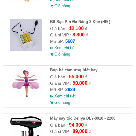
Giỏ hàng
Bộ Sạc Pin Đa Năng 3 Khe (HĐ )
12,100
Giá bán :
₫
8,800
Giá sỉ VIP :
₫
5607
Mã SP:
Xem chi tiết
Giỏ hàng
​Búp bê cảm ứng biết bay
55,000
Giá bán :
₫
50,000
Giá sỉ VIP :
₫
2628
Mã SP:
Xem chi tiết
Giỏ hàng
Máy sấy tóc Deliya DLY-8018 - 2200
94,000
Giá bán :
₫
89,000
Giá sỉ VIP :
₫