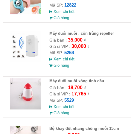
12822
Mã SP:
Xem chi tiết
Giỏ hàng
Máy đuổi muỗi , côn trùng repeller
35,000
Giá bán :
₫
30,000
Giá sỉ VIP :
₫
5258
Mã SP:
Xem chi tiết
Giỏ hàng
Máy đuổi muỗi xông tinh dầu
18,700
Giá bán :
₫
17,765
Giá sỉ VIP :
₫
5529
Mã SP:
Xem chi tiết
Giỏ hàng
Bộ khay đốt nhang chống muỗi 15cm