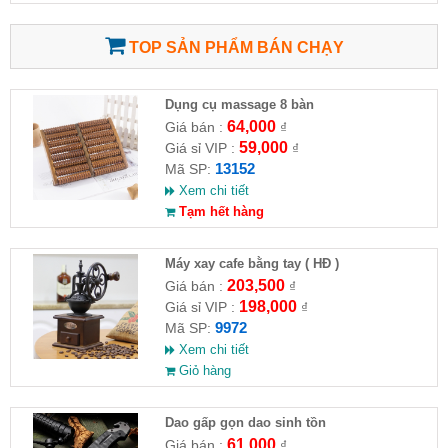
TOP SẢN PHẨM BÁN CHẠY
Dụng cụ massage 8 bàn
64,000
Giá bán :
₫
59,000
Giá sỉ VIP :
₫
13152
Mã SP:
Xem chi tiết
Tạm hết hàng
Máy xay cafe bằng tay ( HĐ )
203,500
Giá bán :
₫
198,000
Giá sỉ VIP :
₫
9972
Mã SP:
Xem chi tiết
Giỏ hàng
Dao gấp gọn dao sinh tồn
61,000
Giá bán :
₫