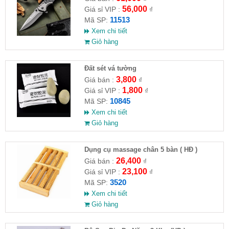
56,000
Giá sỉ VIP :
₫
11513
Mã SP:
Xem chi tiết
Giỏ hàng
Đất sét vá tường
3,800
Giá bán :
₫
1,800
Giá sỉ VIP :
₫
10845
Mã SP:
Xem chi tiết
Giỏ hàng
Dụng cụ massage chân 5 bàn ( HĐ )
26,400
Giá bán :
₫
23,100
Giá sỉ VIP :
₫
3520
Mã SP:
Xem chi tiết
Giỏ hàng