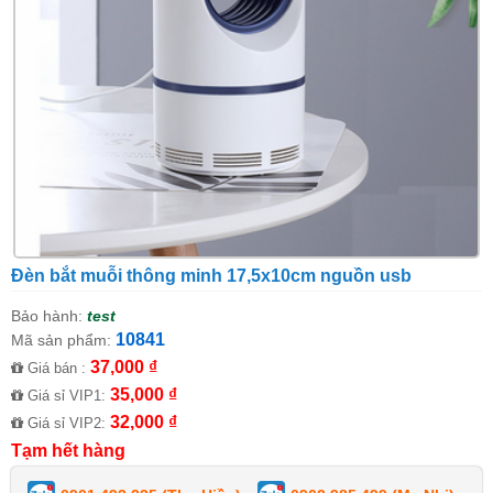
Đèn bắt muỗi thông minh 17,5x10cm nguồn usb
Bảo hành:
test
10841
Mã sản phẩm:
37,000 ₫
Giá bán :
35,000 ₫
Giá sỉ VIP1:
32,000 ₫
Giá sỉ VIP2:
Tạm hết hàng