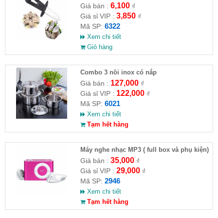
6,100
Giá bán :
₫
3,850
Giá sỉ VIP :
₫
6322
Mã SP:
Xem chi tiết
Giỏ hàng
Combo 3 nồi inox có nắp
127,000
Giá bán :
₫
122,000
Giá sỉ VIP :
₫
6021
Mã SP:
Xem chi tiết
Tạm hết hàng
Máy nghe nhạc MP3 ( full box và phụ kiện)
35,000
Giá bán :
₫
29,000
Giá sỉ VIP :
₫
2946
Mã SP:
Xem chi tiết
Tạm hết hàng