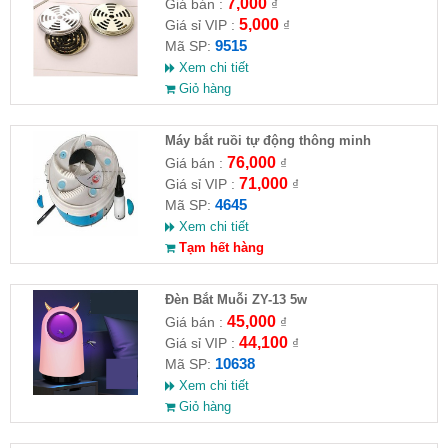
7,000
Giá bán :
₫
5,000
Giá sỉ VIP :
₫
9515
Mã SP:
Xem chi tiết
Giỏ hàng
Máy bắt ruồi tự động thông minh
76,000
Giá bán :
₫
71,000
Giá sỉ VIP :
₫
4645
Mã SP:
Xem chi tiết
Tạm hết hàng
Đèn Bắt Muỗi ZY-13 5w
45,000
Giá bán :
₫
44,100
Giá sỉ VIP :
₫
10638
Mã SP:
Xem chi tiết
Giỏ hàng