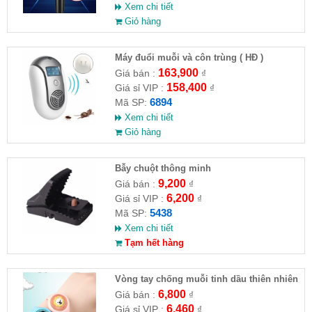
Xem chi tiết
Giỏ hàng
Máy đuổi muỗi và côn trùng ( HĐ )
163,900
Giá bán :
₫
158,400
Giá sỉ VIP :
₫
6894
Mã SP:
Xem chi tiết
Giỏ hàng
Bẫy chuột thông minh
9,200
Giá bán :
₫
6,200
Giá sỉ VIP :
₫
5438
Mã SP:
Xem chi tiết
Tạm hết hàng
Vòng tay chống muỗi tinh dầu thiên nhiên
6,800
Giá bán :
₫
6,460
Giá sỉ VIP :
₫