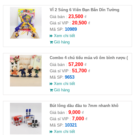
VỈ 2 Súng 6 Viên Đạn Bắn Dín Tường
23,500
Giá bán :
₫
20,500
Giá sỉ VIP :
₫
10989
Mã SP:
Xem chi tiết
Giỏ hàng
Combo 4 chú tiểu múa võ ôm bình rượu (
HĐ )
57,200
Giá bán :
₫
51,700
Giá sỉ VIP :
₫
9653
Mã SP:
Xem chi tiết
Giỏ hàng
Bút lông dầu đầu to 7mm nhanh khô
9,000
Giá bán :
₫
7,000
Giá sỉ VIP :
₫
10321
Mã SP:
Xem chi tiết