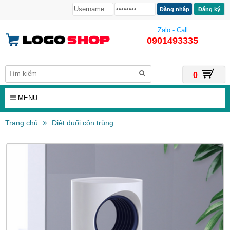
Đăng ký
Zalo - Call
0901493335
0
MENU
Trang chủ
Diệt đuổi côn trùng