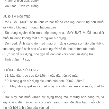
- Phạm vi hiệu quả: 30m
- Màu sắc : Đen và Trắng
ƯU ĐIỂM NỔI TRỘI:
- MÁY BẮT MUỖI sẽ thu hút và bắt tất cả các loại côn trùng như muỗi
và kiến 3 khoang,...trong nhà của bạn.
- Sử dụng nguồn điện trực tiếp trong nhà, MÁY BẮT MUỖI tiêu diệt
muỗi tự động không mất sức người sử dụng.
- Dèn Led: Ánh sáng đèn led màu tím tăng cường sự hấp dẫn thông
qua công nghệ sinh học của con người để thu hút chính xác muỗi.
- Cực kỳ dễ sử dụng, nhỏ gọn dễ dàn cất khi không sử dụng tới
- Tính thẩm mỹ cao
HƯỚNG DẪN SỬ DỤNG:
- B1: Lắp đặt: treo cao (1÷1.5)m hoặc đặt trên bề mặt.
- B2: Không gian sử dụng hiệu quả của đèn: 20m2 - 30m2.
- B3: Máy không giết muỗi chết ngay mà nhốt và làm khô muỗi, chết từ
từ.
- B4: Máy bắt muỗi được sử dụng trong môi trường ánh sáng tối, vì
vậy không để máy ở nơi có nguồn sáng mạnh để đảm bảo muỗi chỉ bị
thu hút bởi ánh sáng của đèn led