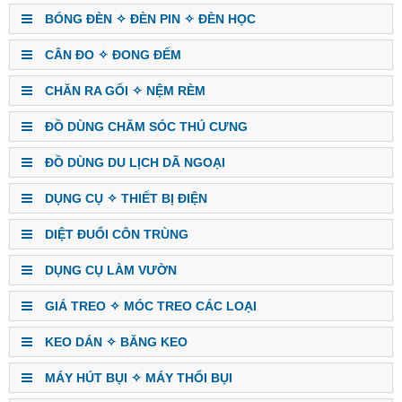
BÓNG ĐÈN ✧ ĐÈN PIN ✧ ĐÈN HỌC
CÂN ĐO ✧ ĐONG ĐẾM
CHĂN RA GỐI ✧ NỆM RÈM
ĐỒ DÙNG CHĂM SÓC THÚ CƯNG
ĐỒ DÙNG DU LỊCH DÃ NGOẠI
DỤNG CỤ ✧ THIẾT BỊ ĐIỆN
DIỆT ĐUỔI CÔN TRÙNG
DỤNG CỤ LÀM VƯỜN
GIÁ TREO ✧ MÓC TREO CÁC LOẠI
KEO DÁN ✧ BĂNG KEO
MÁY HÚT BỤI ✧ MÁY THỔI BỤI