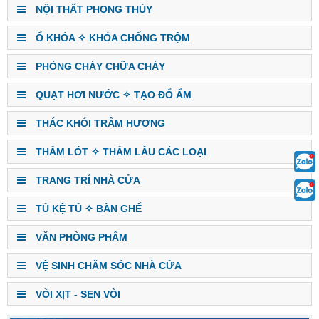
NỘI THẤT PHONG THỦY
Ổ KHÓA ✧ KHÓA CHỐNG TRỘM
PHÒNG CHÁY CHỮA CHÁY
QUẠT HƠI NƯỚC ✧ TẠO ĐỔ ẨM
THÁC KHÓI TRẦM HƯƠNG
THẢM LÓT ✧ THẢM LÂU CÁC LOẠI
TRANG TRÍ NHÀ CỬA
TỦ KỆ TỦ ✧ BÀN GHẾ
VĂN PHÒNG PHẨM
VỆ SINH CHĂM SÓC NHÀ CỬA
VÒI XỊT - SEN VÒI