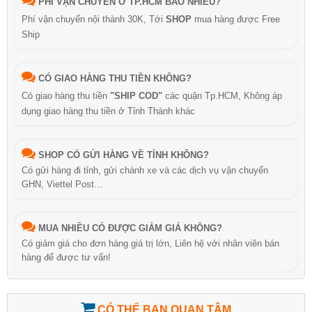
PHÍ VẬN CHUYỂN Ở TP.HCM BAO NHIÊU?
Phí vận chuyển nội thành 30K, Tới
SHOP
mua hàng được Free
Ship
CÓ GIAO HÀNG THU TIỀN KHÔNG?
Có giao hàng thu tiền
"SHIP COD"
các quận Tp.HCM, Không áp
dụng giao hàng thu tiền ở Tỉnh Thành khác
SHOP CÓ GỬI HÀNG VỀ TỈNH KHÔNG?
Có gửi hàng đi tỉnh, gửi chành xe và các dịch vụ vận chuyển
GHN, Viettel Post…
MUA NHIỀU CÓ ĐƯỢC GIẢM GIÁ KHÔNG?
Có giảm giá cho đơn hàng giá trị lớn, Liên hệ với nhân viên bán
hàng để được tư vấn!
CÓ THỂ BẠN QUAN TÂM