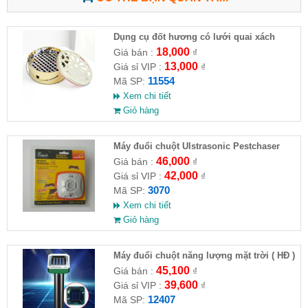
Dụng cụ đốt hương có lưới quai xách
chống côn trùng
18,000
Giá bán :
₫
13,000
Giá sỉ VIP :
₫
11554
Mã SP:
Xem chi tiết
Giỏ hàng
Máy đuổi chuột Ulstrasonic Pestchaser
46,000
Giá bán :
₫
42,000
Giá sỉ VIP :
₫
3070
Mã SP:
Xem chi tiết
Giỏ hàng
Máy đuổi chuột năng lượng mặt trời ( HĐ )
45,100
Giá bán :
₫
39,600
Giá sỉ VIP :
₫
12407
Mã SP: