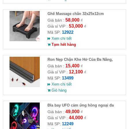
Ghế Massage chân 32x25x12cm
58,000
Giá bán :
₫
53,000
Giá sỉ VIP :
₫
12922
Mã SP:
Xem chi tiết
Tạm hết hàng
Ron Nẹp Chặn Khe Hở Của Đa Năng,
Chống Côn Trùng( HĐ )
15,400
Giá bán :
₫
12,100
Giá sỉ VIP :
₫
13499
Mã SP:
Xem chi tiết
Giỏ hàng
Đĩa bay UFO cảm ứng hồng ngoại đa
chiều tự động bay về
49,000
Giá bán :
₫
44,000
Giá sỉ VIP :
₫
12249
Mã SP: