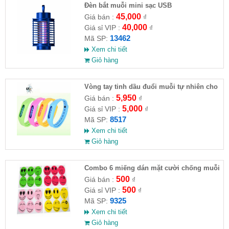
Đèn bắt muỗi mini sạc USB
45,000
Giá bán :
₫
40,000
Giá sỉ VIP :
₫
13462
Mã SP:
Xem chi tiết
Giỏ hàng
Vòng tay tinh dầu đuổi muỗi tự nhiên cho
bé và người lớn
5,950
Giá bán :
₫
5,000
Giá sỉ VIP :
₫
8517
Mã SP:
Xem chi tiết
Giỏ hàng
Combo 6 miếng dán mặt cười chống muỗi
và côn trùng
500
Giá bán :
₫
500
Giá sỉ VIP :
₫
9325
Mã SP:
Xem chi tiết
Giỏ hàng