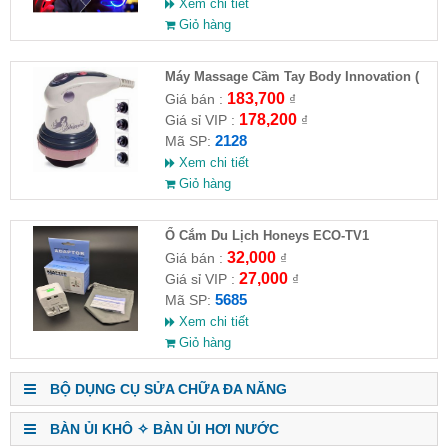
Xem chi tiết
Giỏ hàng
Máy Massage Cầm Tay Body Innovation (
HĐ )
183,700
Giá bán :
₫
178,200
Giá sỉ VIP :
₫
2128
Mã SP:
Xem chi tiết
Giỏ hàng
Ổ Cắm Du Lịch Honeys ECO-TV1
32,000
Giá bán :
₫
27,000
Giá sỉ VIP :
₫
5685
Mã SP:
Xem chi tiết
Giỏ hàng
BỘ DỤNG CỤ SỬA CHỮA ĐA NĂNG
BÀN ỦI KHÔ ✧ BÀN ỦI HƠI NƯỚC