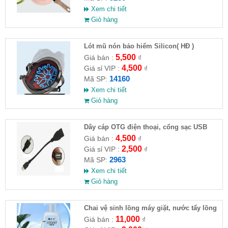
Xem chi tiết
Giỏ hàng
Lót mũ nón bảo hiểm Silicon( HĐ )
5,500
Giá bán :
₫
4,500
Giá sỉ VIP :
₫
14160
Mã SP:
Xem chi tiết
Giỏ hàng
Dây cáp OTG điện thoại, cổng sạc USB
4,500
Giá bán :
₫
2,500
Giá sỉ VIP :
₫
2963
Mã SP:
Xem chi tiết
Giỏ hàng
Chai vệ sinh lồng máy giặt, nước tẩy lồng
máy giặt CLEANING FLUID
11,000
Giá bán :
₫