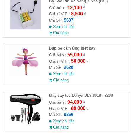
Bộ Sạc Pin Đa Năng 3 Khe (HĐ )
12,100
Giá bán :
₫
8,800
Giá sỉ VIP :
₫
5607
Mã SP:
Xem chi tiết
Giỏ hàng
​Búp bê cảm ứng biết bay
55,000
Giá bán :
₫
50,000
Giá sỉ VIP :
₫
2628
Mã SP:
Xem chi tiết
Giỏ hàng
Máy sấy tóc Deliya DLY-8018 - 2200
94,000
Giá bán :
₫
89,000
Giá sỉ VIP :
₫
9356
Mã SP:
Xem chi tiết
Giỏ hàng