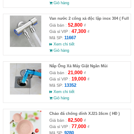
Giỏ hàng
Van nước 2 cổng xả độc lập inox 304 ( Full
VAT )
52,800
Giá bán :
₫
47,300
Giá sỉ VIP :
₫
11667
Mã SP:
Xem chi tiết
Giỏ hàng
Nắp Ống Xả Máy Giặt Ngăn Mùi
21,000
Giá bán :
₫
19,000
Giá sỉ VIP :
₫
13352
Mã SP:
Xem chi tiết
Giỏ hàng
Chảo đá chống dính XJ21-16cm ( HĐ )
82,500
Giá bán :
₫
77,000
Giá sỉ VIP :
₫
9280
Mã SP: