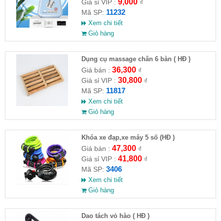
9,000
Giá sỉ VIP :
₫
11232
Mã SP:
Xem chi tiết
Giỏ hàng
Dụng cụ massage chân 6 bàn ( HĐ )
36,300
Giá bán :
₫
30,800
Giá sỉ VIP :
₫
11817
Mã SP:
Xem chi tiết
Giỏ hàng
Khóa xe đạp,xe máy 5 số (HĐ )
47,300
Giá bán :
₫
41,800
Giá sỉ VIP :
₫
3406
Mã SP:
Xem chi tiết
Giỏ hàng
Dao tách vỏ hào ( HĐ )