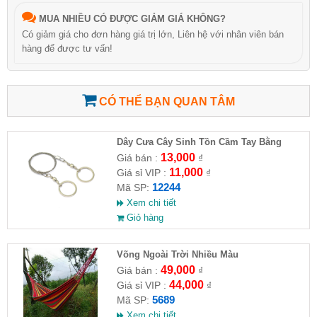
MUA NHIỀU CÓ ĐƯỢC GIẢM GIÁ KHÔNG?
Có giảm giá cho đơn hàng giá trị lớn, Liên hệ với nhân viên bán
hàng để được tư vấn!
CÓ THỂ BẠN QUAN TÂM
Dây Cưa Cây Sinh Tồn Cầm Tay Bằng
Thép
13,000
Giá bán :
₫
11,000
Giá sỉ VIP :
₫
12244
Mã SP:
Xem chi tiết
Giỏ hàng
Võng Ngoài Trời Nhiều Màu
49,000
Giá bán :
₫
44,000
Giá sỉ VIP :
₫
5689
Mã SP:
Xem chi tiết