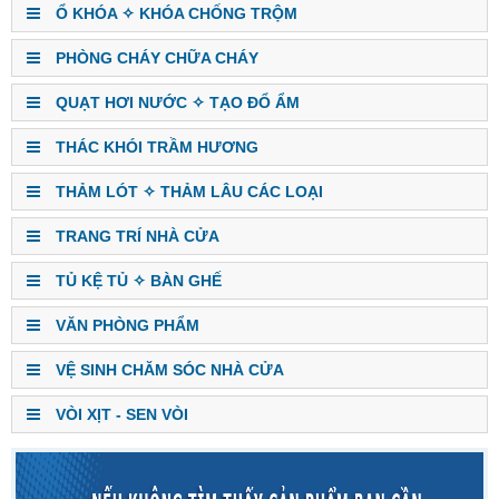
Ổ KHÓA ✧ KHÓA CHỐNG TRỘM
PHÒNG CHÁY CHỮA CHÁY
QUẠT HƠI NƯỚC ✧ TẠO ĐỔ ẨM
THÁC KHÓI TRẦM HƯƠNG
THẢM LÓT ✧ THẢM LÂU CÁC LOẠI
TRANG TRÍ NHÀ CỬA
TỦ KỆ TỦ ✧ BÀN GHẾ
VĂN PHÒNG PHẨM
VỆ SINH CHĂM SÓC NHÀ CỬA
VÒI XỊT - SEN VÒI