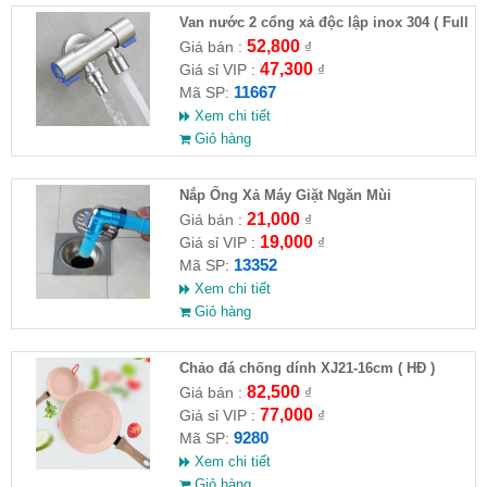
Van nước 2 cổng xả độc lập inox 304 ( Full
VAT )
52,800
Giá bán :
₫
47,300
Giá sỉ VIP :
₫
11667
Mã SP:
Xem chi tiết
Giỏ hàng
Nắp Ống Xả Máy Giặt Ngăn Mùi
21,000
Giá bán :
₫
19,000
Giá sỉ VIP :
₫
13352
Mã SP:
Xem chi tiết
Giỏ hàng
Chảo đá chống dính XJ21-16cm ( HĐ )
82,500
Giá bán :
₫
77,000
Giá sỉ VIP :
₫
9280
Mã SP:
Xem chi tiết
Giỏ hàng