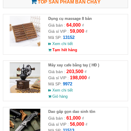
TOP SẢN PHẨM BÁN CHẠY
Dụng cụ massage 8 bàn
64,000
Giá bán :
₫
59,000
Giá sỉ VIP :
₫
13152
Mã SP:
Xem chi tiết
Tạm hết hàng
Máy xay cafe bằng tay ( HĐ )
203,500
Giá bán :
₫
198,000
Giá sỉ VIP :
₫
9972
Mã SP:
Xem chi tiết
Giỏ hàng
Dao gấp gọn dao sinh tồn
61,000
Giá bán :
₫
56,000
Giá sỉ VIP :
₫
11513
Mã SP: