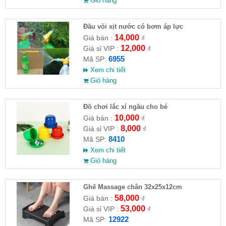
Giỏ hàng
Đầu vòi xịt nước có bơm áp lực
14,000
Giá bán :
₫
12,000
Giá sỉ VIP :
₫
6955
Mã SP:
Xem chi tiết
Giỏ hàng
Đồ chơi lắc xí ngầu cho bé
10,000
Giá bán :
₫
8,000
Giá sỉ VIP :
₫
8410
Mã SP:
Xem chi tiết
Giỏ hàng
Ghế Massage chân 32x25x12cm
58,000
Giá bán :
₫
53,000
Giá sỉ VIP :
₫
12922
Mã SP: