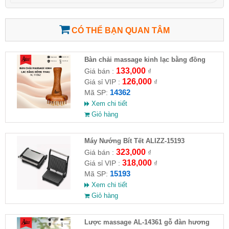
CÓ THỂ BẠN QUAN TÂM
Bàn chải massage kinh lạc bằng đồng
thau AL-14362
133,000
Giá bán :
₫
126,000
Giá sỉ VIP :
₫
14362
Mã SP:
Xem chi tiết
Giỏ hàng
Máy Nướng Bít Tết ALIZZ-15193
323,000
Giá bán :
₫
318,000
Giá sỉ VIP :
₫
15193
Mã SP:
Xem chi tiết
Giỏ hàng
Lược massage AL-14361 gỗ đàn hương