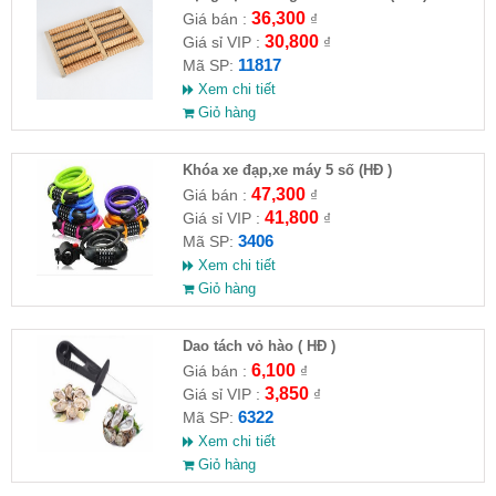
36,300
Giá bán :
₫
30,800
Giá sỉ VIP :
₫
11817
Mã SP:
Xem chi tiết
Giỏ hàng
Khóa xe đạp,xe máy 5 số (HĐ )
47,300
Giá bán :
₫
41,800
Giá sỉ VIP :
₫
3406
Mã SP:
Xem chi tiết
Giỏ hàng
Dao tách vỏ hào ( HĐ )
6,100
Giá bán :
₫
3,850
Giá sỉ VIP :
₫
6322
Mã SP:
Xem chi tiết
Giỏ hàng