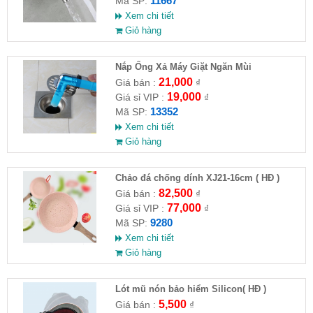
11667
Mã SP:
Xem chi tiết
Giỏ hàng
Nắp Ống Xả Máy Giặt Ngăn Mùi
21,000
Giá bán :
₫
19,000
Giá sỉ VIP :
₫
13352
Mã SP:
Xem chi tiết
Giỏ hàng
Chảo đá chống dính XJ21-16cm ( HĐ )
82,500
Giá bán :
₫
77,000
Giá sỉ VIP :
₫
9280
Mã SP:
Xem chi tiết
Giỏ hàng
Lót mũ nón bảo hiểm Silicon( HĐ )
5,500
Giá bán :
₫