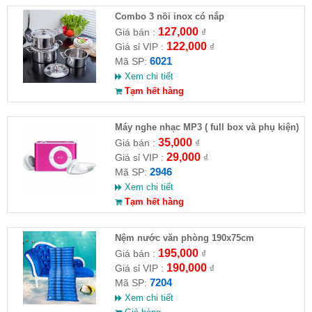
Combo 3 nồi inox có nắp
127,000
Giá bán :
₫
122,000
Giá sỉ VIP :
₫
6021
Mã SP:
Xem chi tiết
Tạm hết hàng
Máy nghe nhạc MP3 ( full box và phụ kiện)
35,000
Giá bán :
₫
29,000
Giá sỉ VIP :
₫
2946
Mã SP:
Xem chi tiết
Tạm hết hàng
Nệm nước văn phòng 190x75cm
195,000
Giá bán :
₫
190,000
Giá sỉ VIP :
₫
7204
Mã SP:
Xem chi tiết