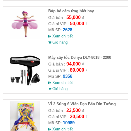
​Búp bê cảm ứng biết bay
55,000
Giá bán :
₫
50,000
Giá sỉ VIP :
₫
2628
Mã SP:
Xem chi tiết
Giỏ hàng
Máy sấy tóc Deliya DLY-8018 - 2200
94,000
Giá bán :
₫
89,000
Giá sỉ VIP :
₫
9356
Mã SP:
Xem chi tiết
Giỏ hàng
VỈ 2 Súng 6 Viên Đạn Bắn Dín Tường
23,500
Giá bán :
₫
20,500
Giá sỉ VIP :
₫
10989
Mã SP:
Xem chi tiết