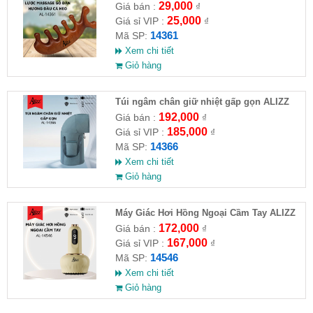
đầu cá heo
29,000
Giá bán :
₫
25,000
Giá sỉ VIP :
₫
14361
Mã SP:
Xem chi tiết
Giỏ hàng
Túi ngâm chân giữ nhiệt gấp gọn ALIZZ
AL-14366
192,000
Giá bán :
₫
185,000
Giá sỉ VIP :
₫
14366
Mã SP:
Xem chi tiết
Giỏ hàng
Máy Giác Hơi Hồng Ngoại Cầm Tay ALIZZ
AL-14546
172,000
Giá bán :
₫
167,000
Giá sỉ VIP :
₫
14546
Mã SP:
Xem chi tiết
Giỏ hàng