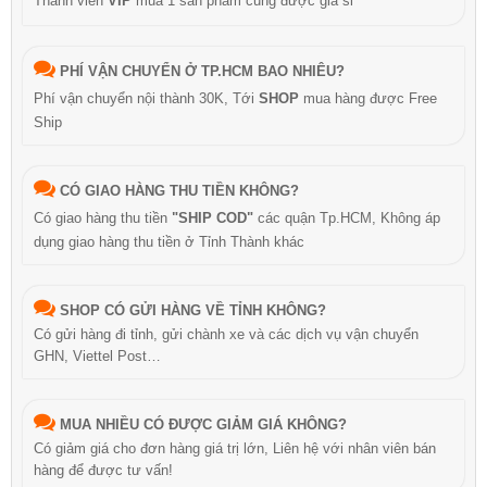
Thành viên
VIP
mua 1 sản phẩm cũng được giá sỉ
PHÍ VẬN CHUYỂN Ở TP.HCM BAO NHIÊU?
Phí vận chuyển nội thành 30K, Tới
SHOP
mua hàng được Free
Ship
CÓ GIAO HÀNG THU TIỀN KHÔNG?
Có giao hàng thu tiền
"SHIP COD"
các quận Tp.HCM, Không áp
dụng giao hàng thu tiền ở Tỉnh Thành khác
SHOP CÓ GỬI HÀNG VỀ TỈNH KHÔNG?
Có gửi hàng đi tỉnh, gửi chành xe và các dịch vụ vận chuyển
GHN, Viettel Post…
MUA NHIỀU CÓ ĐƯỢC GIẢM GIÁ KHÔNG?
Có giảm giá cho đơn hàng giá trị lớn, Liên hệ với nhân viên bán
hàng để được tư vấn!