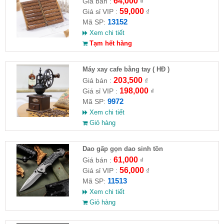
64,000
Giá bán :
₫
59,000
Giá sỉ VIP :
₫
13152
Mã SP:
Xem chi tiết
Tạm hết hàng
Máy xay cafe bằng tay ( HĐ )
203,500
Giá bán :
₫
198,000
Giá sỉ VIP :
₫
9972
Mã SP:
Xem chi tiết
Giỏ hàng
Dao gấp gọn dao sinh tồn
61,000
Giá bán :
₫
56,000
Giá sỉ VIP :
₫
11513
Mã SP:
Xem chi tiết
Giỏ hàng