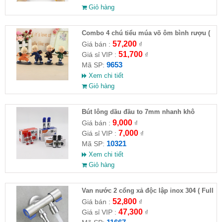
Giỏ hàng
Combo 4 chú tiểu múa võ ôm bình rượu (
HĐ )
57,200
Giá bán :
₫
51,700
Giá sỉ VIP :
₫
9653
Mã SP:
Xem chi tiết
Giỏ hàng
Bút lông dầu đầu to 7mm nhanh khô
9,000
Giá bán :
₫
7,000
Giá sỉ VIP :
₫
10321
Mã SP:
Xem chi tiết
Giỏ hàng
Van nước 2 cổng xả độc lập inox 304 ( Full
VAT )
52,800
Giá bán :
₫
47,300
Giá sỉ VIP :
₫