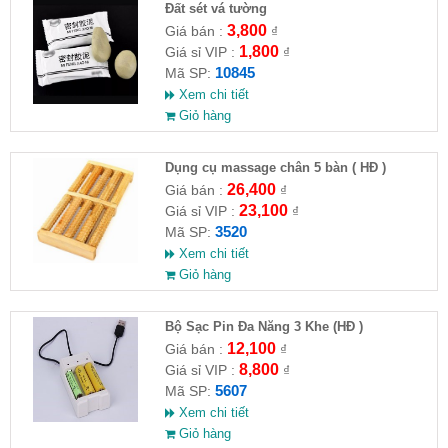
Đất sét vá tường
3,800
Giá bán :
₫
1,800
Giá sỉ VIP :
₫
10845
Mã SP:
Xem chi tiết
Giỏ hàng
Dụng cụ massage chân 5 bàn ( HĐ )
26,400
Giá bán :
₫
23,100
Giá sỉ VIP :
₫
3520
Mã SP:
Xem chi tiết
Giỏ hàng
Bộ Sạc Pin Đa Năng 3 Khe (HĐ )
12,100
Giá bán :
₫
8,800
Giá sỉ VIP :
₫
5607
Mã SP:
Xem chi tiết
Giỏ hàng