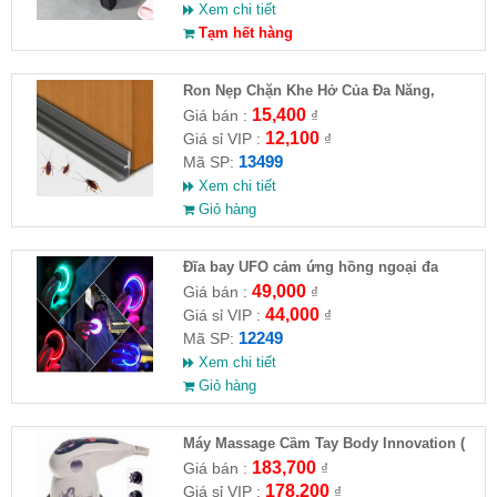
Xem chi tiết
Tạm hết hàng
Ron Nẹp Chặn Khe Hở Của Đa Năng,
Chống Côn Trùng( HĐ )
15,400
Giá bán :
₫
12,100
Giá sỉ VIP :
₫
13499
Mã SP:
Xem chi tiết
Giỏ hàng
Đĩa bay UFO cảm ứng hồng ngoại đa
chiều tự động bay về
49,000
Giá bán :
₫
44,000
Giá sỉ VIP :
₫
12249
Mã SP:
Xem chi tiết
Giỏ hàng
Máy Massage Cầm Tay Body Innovation (
HĐ )
183,700
Giá bán :
₫
178,200
Giá sỉ VIP :
₫