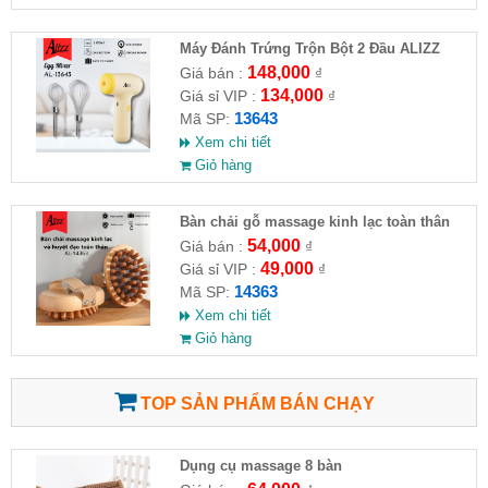
Máy Đánh Trứng Trộn Bột 2 Đầu ALIZZ
Mini AL-13643
148,000
Giá bán :
₫
134,000
Giá sỉ VIP :
₫
13643
Mã SP:
Xem chi tiết
Giỏ hàng
Bàn chải gỗ massage kinh lạc toàn thân
ALIZZ AL-14363
54,000
Giá bán :
₫
49,000
Giá sỉ VIP :
₫
14363
Mã SP:
Xem chi tiết
Giỏ hàng
TOP SẢN PHẨM BÁN CHẠY
Dụng cụ massage 8 bàn