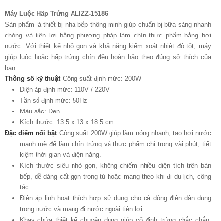
Máy Luộc Hấp Trứng ALIZZ-15186
Sản phẩm là thiết bị nhà bếp thông minh giúp chuẩn bị bữa sáng nhanh
chóng và tiện lợi bằng phương pháp làm chín thực phẩm bằng hơi
nước. Với thiết kế nhỏ gọn và khả năng kiểm soát nhiệt độ tốt, máy
giúp luộc hoặc hấp trứng chín đều hoàn hảo theo đúng sở thích của
bạn.
Thông số kỹ thuật
Công suất định mức: 200W
Điện áp định mức: 110V / 220V
Tần số định mức: 50Hz
Màu sắc: Đen
Kích thước: 13.5 x 13 x 18.5 cm
Đặc điểm nổi bật
Công suất 200W giúp làm nóng nhanh, tạo hơi nước
mạnh mẽ để làm chín trứng và thực phẩm chỉ trong vài phút, tiết
kiệm thời gian và điện năng.
Kích thước siêu nhỏ gọn, không chiếm nhiều diện tích trên bàn
bếp, dễ dàng cất gọn trong tủ hoặc mang theo khi đi du lịch, công
tác.
Điện áp linh hoạt thích hợp sử dụng cho cả dòng điện dân dụng
trong nước và mang đi nước ngoài tiện lợi.
Khay chứa thiết kế chuyên dụng giúp cố định trứng chắc chắn,