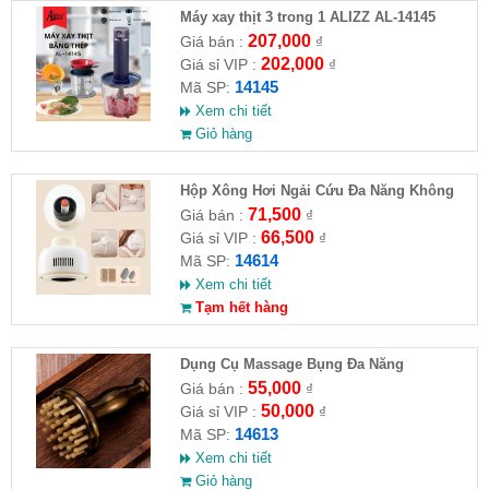
Máy xay thịt 3 trong 1 ALIZZ AL-14145
207,000
Giá bán :
₫
202,000
Giá sỉ VIP :
₫
14145
Mã SP:
Xem chi tiết
Giỏ hàng
Hộp Xông Hơi Ngải Cứu Đa Năng Không
Khói
71,500
Giá bán :
₫
66,500
Giá sỉ VIP :
₫
14614
Mã SP:
Xem chi tiết
Tạm hết hàng
Dụng Cụ Massage Bụng Đa Năng
55,000
Giá bán :
₫
50,000
Giá sỉ VIP :
₫
14613
Mã SP:
Xem chi tiết
Giỏ hàng