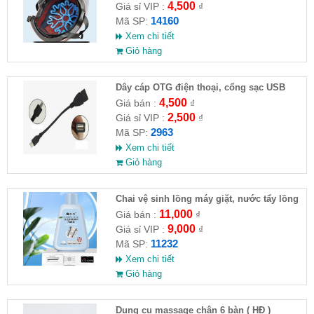
4,500
Giá sỉ VIP :
₫
14160
Mã SP:
Xem chi tiết
Giỏ hàng
Dây cáp OTG điện thoại, cổng sạc USB
4,500
Giá bán :
₫
2,500
Giá sỉ VIP :
₫
2963
Mã SP:
Xem chi tiết
Giỏ hàng
Chai vệ sinh lồng máy giặt, nước tẩy lồng
máy giặt CLEANING FLUID
11,000
Giá bán :
₫
9,000
Giá sỉ VIP :
₫
11232
Mã SP:
Xem chi tiết
Giỏ hàng
Dụng cụ massage chân 6 bàn ( HĐ )