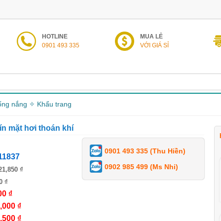
HOTLINE
MUA LẺ
0901 493 335
VỚI GIÁ SỈ
ng nắng ✧ Khẩu trang
ín mặt hơi thoán khí
0901 493 335 (Thu Hiền)
11837
0902 985 499 (Ms Nhi)
21,850 ₫
0 ₫
00 ₫
,000 ₫
,500 ₫