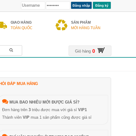
Đăng ký
GIAO HÀNG
SẢN PHẨM
TOÀN QUỐC
MỚI HÀNG TUẦN
0
Giỏ hàng
HỎI ĐÁP MUA HÀNG
MUA BAO NHIÊU MỚI ĐƯỢC GIÁ SỈ?
Đơn hàng trên
3
triệu được mua với giá sỉ
VIP1
Thành viên
VIP
mua 1 sản phẩm cũng được giá sỉ