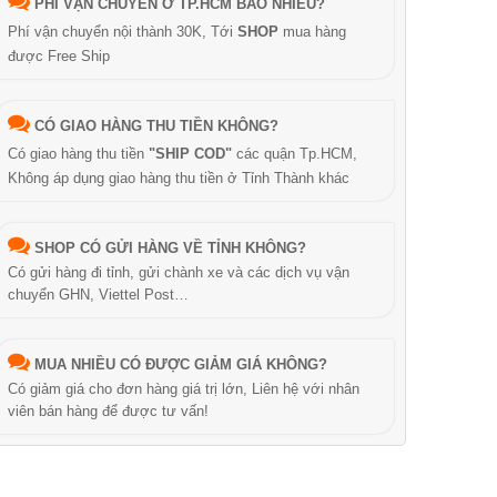
PHÍ VẬN CHUYỂN Ở TP.HCM BAO NHIÊU?
Phí vận chuyển nội thành 30K, Tới
SHOP
mua hàng
được Free Ship
CÓ GIAO HÀNG THU TIỀN KHÔNG?
Có giao hàng thu tiền
"SHIP COD"
các quận Tp.HCM,
Không áp dụng giao hàng thu tiền ở Tỉnh Thành khác
SHOP CÓ GỬI HÀNG VỀ TỈNH KHÔNG?
Có gửi hàng đi tỉnh, gửi chành xe và các dịch vụ vận
chuyển GHN, Viettel Post…
MUA NHIỀU CÓ ĐƯỢC GIẢM GIÁ KHÔNG?
Có giảm giá cho đơn hàng giá trị lớn, Liên hệ với nhân
viên bán hàng để được tư vấn!