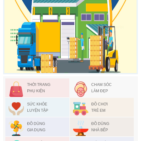
THỜI TRANG
CHAM SÓC
PHỤ KIỆN
LÀM ĐẸP
SỨC KHỎE
ĐỒ CHƠI
LUYỆN TẬP
TRẺ EM
ĐỒ DÙNG
ĐỒ DÙNG
GIA DỤNG
NHÀ BẾP