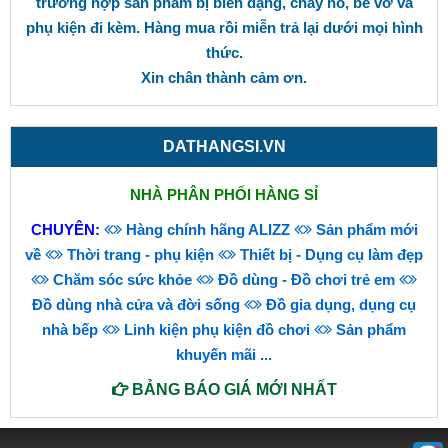
trường hợp sản phẩm bị biến dạng, cháy nổ, bể vỡ và
phụ kiện đi kèm. Hàng mua rồi miễn trả lại dưới mọi hình
thức.
Xin chân thành cảm ơn.
DATHANGSI.VN
NHÀ PHÂN PHỐI HÀNG SỈ
CHUYÊN:
Hàng chính hãng ALIZZ
Sản phẩm mới
về
Thời trang - phụ kiện
Thiết bị - Dụng cụ làm đẹp
Chăm sóc sức khỏe
Đồ dùng - Đồ chơi trẻ em
Đồ dùng nhà cửa và đời sống
Đồ gia dụng, dụng cụ
nhà bếp
Linh kiện phụ kiện đồ chơi
Sản phẩm
khuyến mãi
...
BẢNG BÁO GIÁ MỚI NHẤT