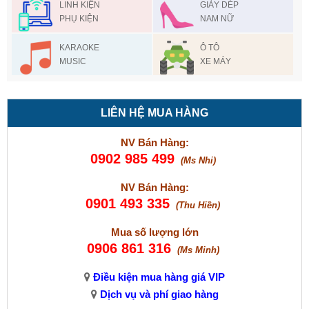
LINH KIỆN
GIÀY DÉP
PHỤ KIỆN
NAM NỮ
KARAOKE
Ô TÔ
MUSIC
XE MÁY
LIÊN HỆ MUA HÀNG
NV Bán Hàng:
0902 985 499
(Ms Nhi)
NV Bán Hàng:
0901 493 335
(Thu Hiền)
Mua số lượng lớn
0906 861 316
(Ms Minh)
Điều kiện mua hàng giá VIP
Dịch vụ và phí giao hàng