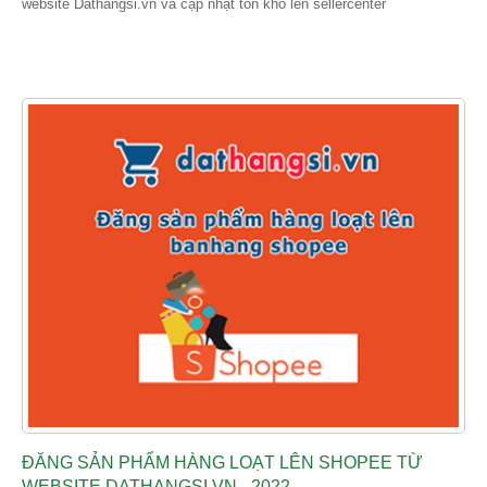
website Dathangsi.vn và cập nhật tồn kho lên sellercenter
ĐĂNG SẢN PHẨM HÀNG LOẠT LÊN SHOPEE TỪ
WEBSITE DATHANGSI.VN - 2022