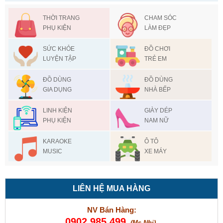
THỜI TRANG
CHAM SÓC
PHỤ KIỆN
LÀM ĐẸP
SỨC KHỎE
ĐỒ CHƠI
LUYỆN TẬP
TRẺ EM
ĐỒ DÙNG
ĐỒ DÙNG
GIA DỤNG
NHÀ BẾP
LINH KIỆN
GIÀY DÉP
PHỤ KIỆN
NAM NỮ
KARAOKE
Ô TÔ
MUSIC
XE MÁY
LIÊN HỆ MUA HÀNG
NV Bán Hàng:
0902 985 499
(Ms Nhi)