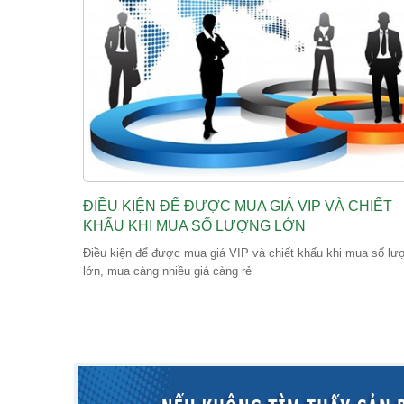
ĐIỀU KIỆN ĐỂ ĐƯỢC MUA GIÁ VIP VÀ CHIẾT
KHẤU KHI MUA SỐ LƯỢNG LỚN
Điều kiện để được mua giá VIP và chiết khấu khi mua số lư
lớn, mua càng nhiều giá càng rẻ