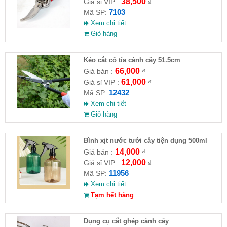
38,500
Giá sỉ VIP :
₫
7103
Mã SP:
Xem chi tiết
Giỏ hàng
Kéo cắt cỏ tỉa cành cây 51.5cm
66,000
Giá bán :
₫
61,000
Giá sỉ VIP :
₫
12432
Mã SP:
Xem chi tiết
Giỏ hàng
Bình xịt nước tưới cây tiện dụng 500ml
14,000
Giá bán :
₫
12,000
Giá sỉ VIP :
₫
11956
Mã SP:
Xem chi tiết
Tạm hết hàng
Dụng cụ cắt ghép cành cây