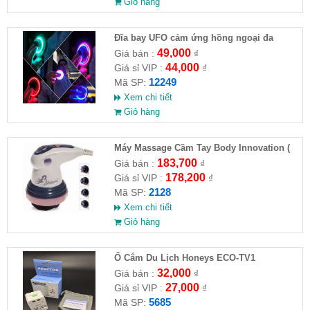
Giỏ hàng
Đĩa bay UFO cảm ứng hồng ngoại đa
chiều tự động bay về
49,000
Giá bán :
₫
44,000
Giá sỉ VIP :
₫
12249
Mã SP:
Xem chi tiết
Giỏ hàng
Máy Massage Cầm Tay Body Innovation (
HĐ )
183,700
Giá bán :
₫
178,200
Giá sỉ VIP :
₫
2128
Mã SP:
Xem chi tiết
Giỏ hàng
Ổ Cắm Du Lịch Honeys ECO-TV1
32,000
Giá bán :
₫
27,000
Giá sỉ VIP :
₫
5685
Mã SP: