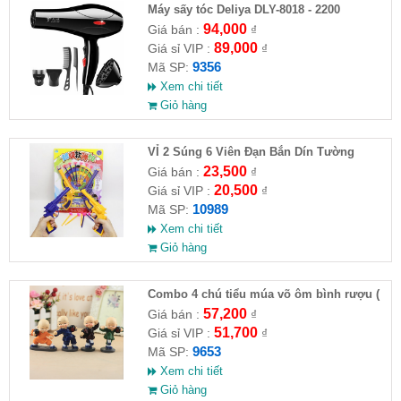
Máy sấy tóc Deliya DLY-8018 - 2200
94,000
Giá bán :
₫
89,000
Giá sỉ VIP :
₫
9356
Mã SP:
Xem chi tiết
Giỏ hàng
VỈ 2 Súng 6 Viên Đạn Bắn Dín Tường
23,500
Giá bán :
₫
20,500
Giá sỉ VIP :
₫
10989
Mã SP:
Xem chi tiết
Giỏ hàng
Combo 4 chú tiểu múa võ ôm bình rượu (
HĐ )
57,200
Giá bán :
₫
51,700
Giá sỉ VIP :
₫
9653
Mã SP:
Xem chi tiết
Giỏ hàng