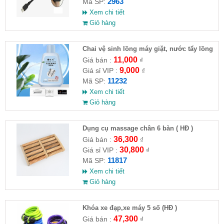
2963
Mã SP:
Xem chi tiết
Giỏ hàng
Chai vệ sinh lồng máy giặt, nước tẩy lồng
máy giặt CLEANING FLUID
11,000
Giá bán :
₫
9,000
Giá sỉ VIP :
₫
11232
Mã SP:
Xem chi tiết
Giỏ hàng
Dụng cụ massage chân 6 bàn ( HĐ )
36,300
Giá bán :
₫
30,800
Giá sỉ VIP :
₫
11817
Mã SP:
Xem chi tiết
Giỏ hàng
Khóa xe đạp,xe máy 5 số (HĐ )
47,300
Giá bán :
₫