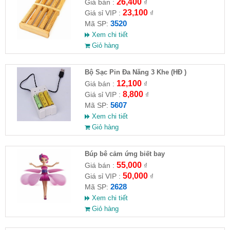
26,400
Giá bán :
₫
23,100
Giá sỉ VIP :
₫
3520
Mã SP:
Xem chi tiết
Giỏ hàng
Bộ Sạc Pin Đa Năng 3 Khe (HĐ )
12,100
Giá bán :
₫
8,800
Giá sỉ VIP :
₫
5607
Mã SP:
Xem chi tiết
Giỏ hàng
​Búp bê cảm ứng biết bay
55,000
Giá bán :
₫
50,000
Giá sỉ VIP :
₫
2628
Mã SP:
Xem chi tiết
Giỏ hàng