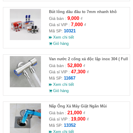
Bút lông dầu đầu to 7mm nhanh khô
9,000
Giá bán :
₫
7,000
Giá sỉ VIP :
₫
10321
Mã SP:
Xem chi tiết
Giỏ hàng
Van nước 2 cổng xả độc lập inox 304 ( Full
VAT )
52,800
Giá bán :
₫
47,300
Giá sỉ VIP :
₫
11667
Mã SP:
Xem chi tiết
Giỏ hàng
Nắp Ống Xả Máy Giặt Ngăn Mùi
21,000
Giá bán :
₫
19,000
Giá sỉ VIP :
₫
13352
Mã SP:
Xem chi tiết