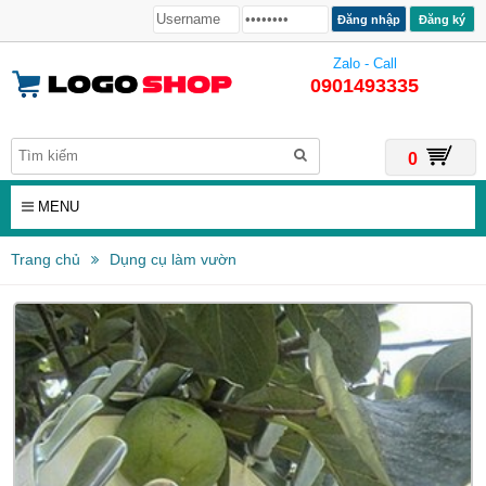
Đăng ký
Zalo - Call
0901493335
0
MENU
Trang chủ
Dụng cụ làm vườn