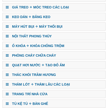
GIÁ TREO ✧ MÓC TREO CÁC LOẠI
KEO DÁN ✧ BĂNG KEO
MÁY HÚT BỤI ✧ MÁY THỔI BỤI
NỘI THẤT PHONG THỦY
Ổ KHÓA ✧ KHÓA CHỐNG TRỘM
PHÒNG CHÁY CHỮA CHÁY
QUẠT HƠI NƯỚC ✧ TẠO ĐỔ ẨM
THÁC KHÓI TRẦM HƯƠNG
THẢM LÓT ✧ THẢM LÂU CÁC LOẠI
TRANG TRÍ NHÀ CỬA
TỦ KỆ TỦ ✧ BÀN GHẾ