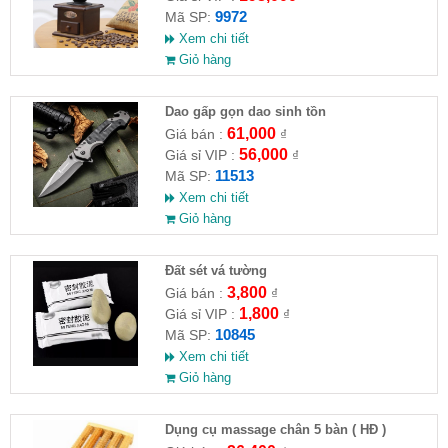
9972
Mã SP:
Xem chi tiết
Giỏ hàng
Dao gấp gọn dao sinh tồn
61,000
Giá bán :
₫
56,000
Giá sỉ VIP :
₫
11513
Mã SP:
Xem chi tiết
Giỏ hàng
Đất sét vá tường
3,800
Giá bán :
₫
1,800
Giá sỉ VIP :
₫
10845
Mã SP:
Xem chi tiết
Giỏ hàng
Dụng cụ massage chân 5 bàn ( HĐ )