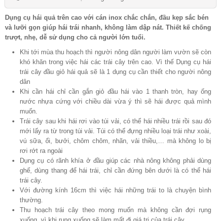
Dụng cụ hái quả trên cao với cán inox chắc chắn, đầu kẹp sắc bén
và lưỡi gọn giúp hái trái nhanh, không làm dập nát. Thiết kế chống
trượt, nhẹ, dễ sử dụng cho cả người lớn tuổi.
Khi tới mùa thu hoạch thì người nông dân người làm vườn sẽ còn
khó khăn trong việc hái các trái cây trên cao. Vì thế Dụng cụ hái
trái cây đầu giỏ hái quả sẽ là 1 dụng cụ cần thiết cho người nông
dân
Khi cần hái chỉ cần gắn giỏ đầu hái vào 1 thanh tròn, hay ống
nước nhựa cứng với chiều dài vừa ý thì sẽ hái được quả mình
muốn.
Trái cây sau khi hái rơi vào túi vải, có thể hái nhiều trái rồi sau đó
mới lấy ra từ trong túi vải. Túi có thể đựng nhiều loại trái như xoài,
vú sữa, ổi, bưởi, chôm chôm, nhãn, vải thiều,… mà không lo bị
rơi rớt ra ngoài
Dụng cụ có rãnh khía ở đầu giúp các nhà nông không phải dùng
ghế, dùng thang để hái trái, chỉ cần đứng bên dưới là có thể hái
trái cây.
Với đường kính 16cm thì việc hái những trái to là chuyện bình
thường.
Thu hoạch trái cây theo mong muốn mà không cần đợi rụng
xuống, vì khi rụng xuống sẽ làm mất đi giá trị của trái cây.