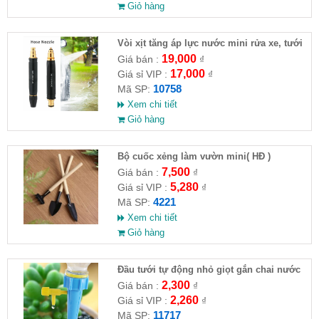
Giỏ hàng
Vòi xịt tăng áp lực nước mini rửa xe, tưới
cây
19,000
Giá bán :
₫
17,000
Giá sỉ VIP :
₫
10758
Mã SP:
Xem chi tiết
Giỏ hàng
Bộ cuốc xẻng làm vườn mini( HĐ )
7,500
Giá bán :
₫
5,280
Giá sỉ VIP :
₫
4221
Mã SP:
Xem chi tiết
Giỏ hàng
Đầu tưới tự động nhỏ giọt gắn chai nước
có van chỉnh
2,300
Giá bán :
₫
2,260
Giá sỉ VIP :
₫
11717
Mã SP: