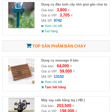
Dụng cụ đầu tưới cây nhỏ giọt gắn chai tự
động
3,900
Giá bán :
₫
3,705
Giá sỉ VIP :
₫
9742
Mã SP:
Xem chi tiết
Giỏ hàng
TOP SẢN PHẨM BÁN CHẠY
Dụng cụ massage 8 bàn
64,000
Giá bán :
₫
59,000
Giá sỉ VIP :
₫
13152
Mã SP:
Xem chi tiết
Tạm hết hàng
Máy xay cafe bằng tay ( HĐ )
203,500
Giá bán :
₫
198,000
Giá sỉ VIP :
₫