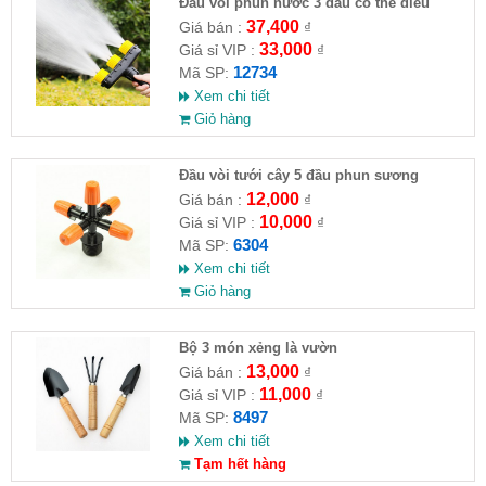
Đầu vòi phun nước 3 đầu có thể điều
chỉnh( HĐ )
37,400
Giá bán :
₫
33,000
Giá sỉ VIP :
₫
12734
Mã SP:
Xem chi tiết
Giỏ hàng
Đầu vòi tưới cây 5 đầu phun sương
12,000
Giá bán :
₫
10,000
Giá sỉ VIP :
₫
6304
Mã SP:
Xem chi tiết
Giỏ hàng
Bộ 3 món xẻng là vườn
13,000
Giá bán :
₫
11,000
Giá sỉ VIP :
₫
8497
Mã SP:
Xem chi tiết
Tạm hết hàng