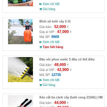
Xem chi tiết
Giỏ hàng
Bình xịt tưới cây 2 lít
52,000
Giá bán :
₫
47,000
Giá sỉ VIP :
₫
9908
Mã SP:
Xem chi tiết
Tạm hết hàng
Đầu vòi phun nước 5 đầu có thể điều
chỉnh ( HĐ )
48,400
Giá bán :
₫
42,900
Giá sỉ VIP :
₫
12735
Mã SP:
Xem chi tiết
Giỏ hàng
Kéo cắt tỉa cành cây (lưỡi cong 21166) ( HĐ
)
44,000
Giá bán :
₫