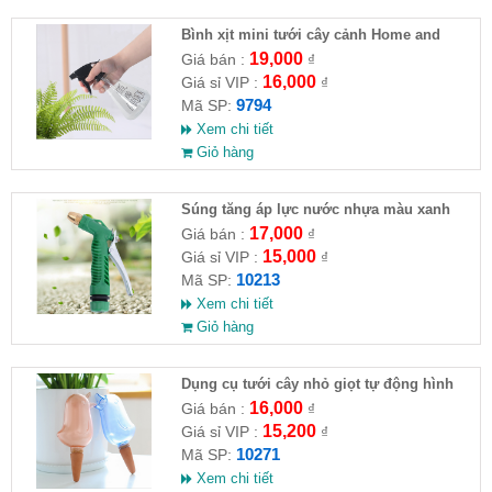
Bình xịt mini tưới cây cảnh Home and
Garden 500ml
19,000
Giá bán :
₫
16,000
Giá sỉ VIP :
₫
9794
Mã SP:
Xem chi tiết
Giỏ hàng
Súng tăng áp lực nước nhựa màu xanh
17,000
Giá bán :
₫
15,000
Giá sỉ VIP :
₫
10213
Mã SP:
Xem chi tiết
Giỏ hàng
Dụng cụ tưới cây nhỏ giọt tự động hình
con chim
16,000
Giá bán :
₫
15,200
Giá sỉ VIP :
₫
10271
Mã SP:
Xem chi tiết