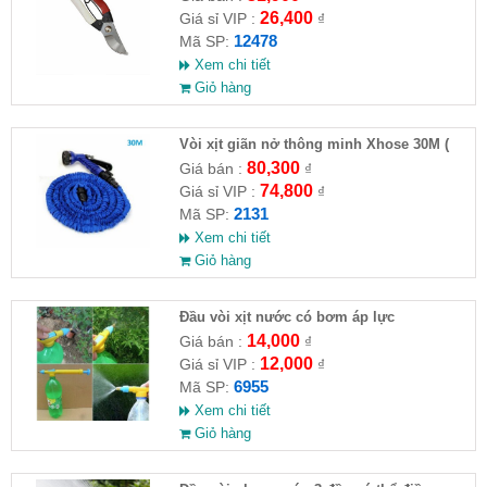
26,400
Giá sỉ VIP :
₫
12478
Mã SP:
Xem chi tiết
Giỏ hàng
Vòi xịt giãn nở thông minh Xhose 30M (
HĐ )
80,300
Giá bán :
₫
74,800
Giá sỉ VIP :
₫
2131
Mã SP:
Xem chi tiết
Giỏ hàng
Đầu vòi xịt nước có bơm áp lực
14,000
Giá bán :
₫
12,000
Giá sỉ VIP :
₫
6955
Mã SP:
Xem chi tiết
Giỏ hàng