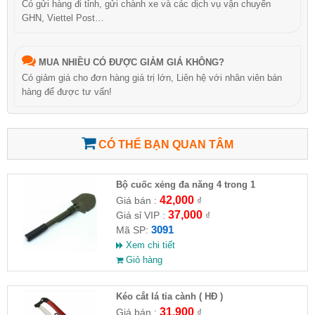
Có gửi hàng đi tỉnh, gửi chành xe và các dịch vụ vận chuyển
GHN, Viettel Post…
MUA NHIỀU CÓ ĐƯỢC GIẢM GIÁ KHÔNG?
Có giảm giá cho đơn hàng giá trị lớn, Liên hệ với nhân viên bán
hàng để được tư vấn!
CÓ THỂ BẠN QUAN TÂM
Bộ cuốc xẻng đa năng 4 trong 1
42,000
Giá bán :
₫
37,000
Giá sỉ VIP :
₫
3091
Mã SP:
Xem chi tiết
Giỏ hàng
Kéo cắt lá tỉa cành ( HĐ )
31,900
Giá bán :
₫