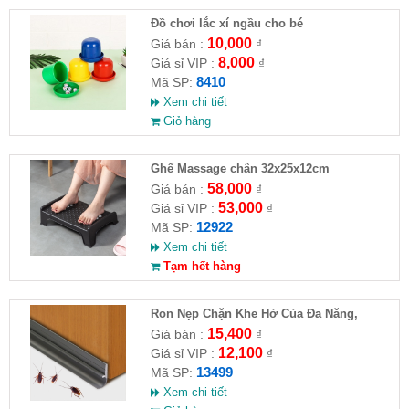
Đồ chơi lắc xí ngầu cho bé
10,000
Giá bán :
₫
8,000
Giá sỉ VIP :
₫
8410
Mã SP:
Xem chi tiết
Giỏ hàng
Ghế Massage chân 32x25x12cm
58,000
Giá bán :
₫
53,000
Giá sỉ VIP :
₫
12922
Mã SP:
Xem chi tiết
Tạm hết hàng
Ron Nẹp Chặn Khe Hở Của Đa Năng,
Chống Côn Trùng( HĐ )
15,400
Giá bán :
₫
12,100
Giá sỉ VIP :
₫
13499
Mã SP:
Xem chi tiết