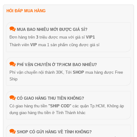
HỎI ĐÁP MUA HÀNG
MUA BAO NHIÊU MỚI ĐƯỢC GIÁ SỈ?
Đơn hàng trên
3
triệu được mua với giá sỉ
VIP1
Thành viên
VIP
mua 1 sản phẩm cũng được giá sỉ
PHÍ VẬN CHUYỂN Ở TP.HCM BAO NHIÊU?
Phí vận chuyển nội thành 30K, Tới
SHOP
mua hàng được Free
Ship
CÓ GIAO HÀNG THU TIỀN KHÔNG?
Có giao hàng thu tiền
"SHIP COD"
các quận Tp.HCM, Không áp
dụng giao hàng thu tiền ở Tỉnh Thành khác
SHOP CÓ GỬI HÀNG VỀ TỈNH KHÔNG?