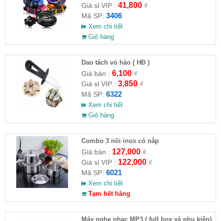
41,800
Giá sỉ VIP :
₫
3406
Mã SP:
Xem chi tiết
Giỏ hàng
Dao tách vỏ hào ( HĐ )
6,100
Giá bán :
₫
3,850
Giá sỉ VIP :
₫
6322
Mã SP:
Xem chi tiết
Giỏ hàng
Combo 3 nồi inox có nắp
127,000
Giá bán :
₫
122,000
Giá sỉ VIP :
₫
6021
Mã SP:
Xem chi tiết
Tạm hết hàng
Máy nghe nhạc MP3 ( full box và phụ kiện)