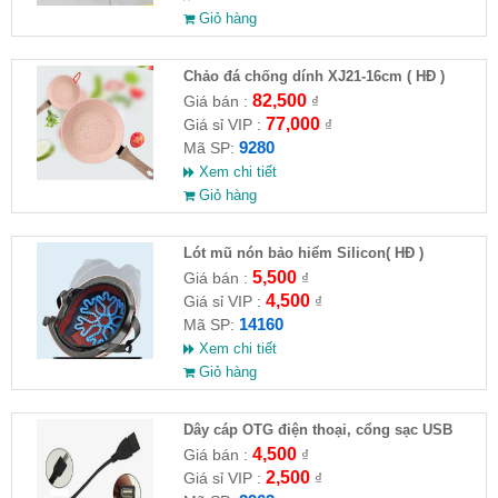
Giỏ hàng
Chảo đá chống dính XJ21-16cm ( HĐ )
82,500
Giá bán :
₫
77,000
Giá sỉ VIP :
₫
9280
Mã SP:
Xem chi tiết
Giỏ hàng
Lót mũ nón bảo hiểm Silicon( HĐ )
5,500
Giá bán :
₫
4,500
Giá sỉ VIP :
₫
14160
Mã SP:
Xem chi tiết
Giỏ hàng
Dây cáp OTG điện thoại, cổng sạc USB
4,500
Giá bán :
₫
2,500
Giá sỉ VIP :
₫