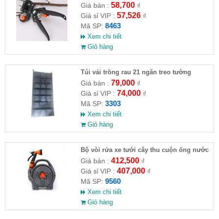
58,700
Giá bán :
₫
57,526
Giá sỉ VIP :
₫
8463
Mã SP:
Xem chi tiết
Giỏ hàng
Túi vải trồng rau 21 ngăn treo tường
79,000
Giá bán :
₫
74,000
Giá sỉ VIP :
₫
3303
Mã SP:
Xem chi tiết
Giỏ hàng
Bộ vòi rửa xe tưới cây thu cuộn ống nước
12m( HĐ )
412,500
Giá bán :
₫
407,000
Giá sỉ VIP :
₫
9560
Mã SP:
Xem chi tiết
Giỏ hàng