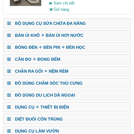
Xem chi tiết
Giỏ hàng
BỘ DỤNG CỤ SỬA CHỮA ĐA NĂNG
BÀN ỦI KHÔ ✧ BÀN ỦI HƠI NƯỚC
BÓNG ĐÈN ✧ ĐÈN PIN ✧ ĐÈN HỌC
CÂN ĐO ✧ ĐONG ĐẾM
CHĂN RA GỐI ✧ NỆM RÈM
ĐỒ DÙNG CHĂM SÓC THÚ CƯNG
ĐỒ DÙNG DU LỊCH DÃ NGOẠI
DỤNG CỤ ✧ THIẾT BỊ ĐIỆN
DIỆT ĐUỔI CÔN TRÙNG
DỤNG CỤ LÀM VƯỜN