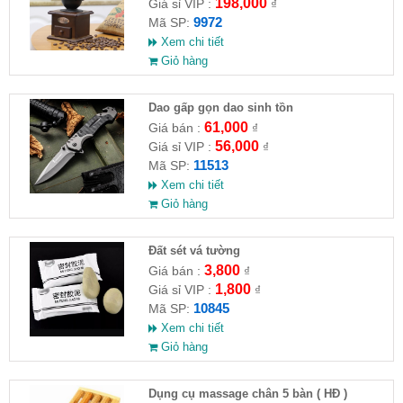
198,000
Giá sỉ VIP :
₫
9972
Mã SP:
Xem chi tiết
Giỏ hàng
Dao gấp gọn dao sinh tồn
61,000
Giá bán :
₫
56,000
Giá sỉ VIP :
₫
11513
Mã SP:
Xem chi tiết
Giỏ hàng
Đất sét vá tường
3,800
Giá bán :
₫
1,800
Giá sỉ VIP :
₫
10845
Mã SP:
Xem chi tiết
Giỏ hàng
Dụng cụ massage chân 5 bàn ( HĐ )