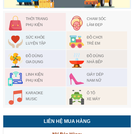
THỜI TRANG
CHAM SÓC
PHỤ KIỆN
LÀM ĐẸP
SỨC KHỎE
ĐỒ CHƠI
LUYỆN TẬP
TRẺ EM
ĐỒ DÙNG
ĐỒ DÙNG
GIA DỤNG
NHÀ BẾP
LINH KIỆN
GIÀY DÉP
PHỤ KIỆN
NAM NỮ
KARAOKE
Ô TÔ
MUSIC
XE MÁY
LIÊN HỆ MUA HÀNG