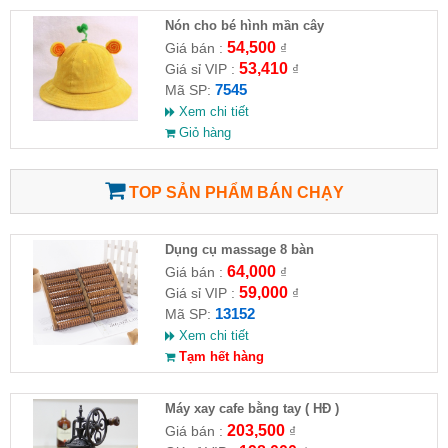
Nón cho bé hình mần cây
54,500
Giá bán :
₫
53,410
Giá sỉ VIP :
₫
7545
Mã SP:
Xem chi tiết
Giỏ hàng
TOP SẢN PHẨM BÁN CHẠY
Dụng cụ massage 8 bàn
64,000
Giá bán :
₫
59,000
Giá sỉ VIP :
₫
13152
Mã SP:
Xem chi tiết
Tạm hết hàng
Máy xay cafe bằng tay ( HĐ )
203,500
Giá bán :
₫