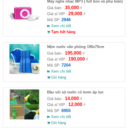
Máy nghe nhạc MP3 ( full box và phụ kiện)
35,000
Giá bán :
₫
29,000
Giá sỉ VIP :
₫
2946
Mã SP:
Xem chi tiết
Tạm hết hàng
Nệm nước văn phòng 190x75cm
195,000
Giá bán :
₫
190,000
Giá sỉ VIP :
₫
7204
Mã SP:
Xem chi tiết
Giỏ hàng
Đầu vòi xịt nước có bơm áp lực
14,000
Giá bán :
₫
12,000
Giá sỉ VIP :
₫
6955
Mã SP:
Xem chi tiết
Giỏ hàng