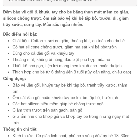
Đệm bảo vệ gối & khuỷu tay cho bé bằng thun mút mềm co giãn,
silicon chống trượt, ôm sát bảo vệ khi bé tập bò, trườn, đi, giảm
trầy xước, sưng tấy. Màu sắc ngẫu nhiên.
Đặc điểm nổi bật:
Chất liệu: Cotton + sợi co giãn, thoáng khí, an toàn cho da bé
Có hạt silicone chống trượt, giảm ma sát khi bé bò/trườn
Dùng cho cả đầu gối và khuỷu tay
Thoáng mát, không bí nóng, đặc biệt phù hợp mùa hè
Thiết kế nhỏ gọn, tiện lợi mang theo khi đi chơi hoặc du lịch
Thích hợp cho bé từ 6 tháng đến 3 tuổi (tùy cân nặng, chiều cao)
Công dụng:
Bảo vệ đầu gối, khuỷu tay bé khi tập bò, tránh trầy xước, thâm
tím
Ôm sát đầu gối hoặc khuỷu tay bé khi bé tập bò, trườn, đi
Các hạt silicon siêu mềm giúp bé chống trượt ngã
Giảm trơn trượt trên sàn gạch, sàn gỗ
Giữ ấm nhẹ cho khớp gối và khớp tay bé trong những ngày mát
trời
Thông tin chi tiết:
Kích thước: Co giãn linh hoạt, phù hợp vòng đùi/tay bé 18–30cm