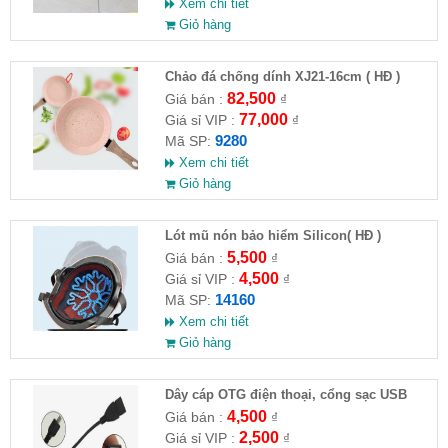
Xem chi tiết
Giỏ hàng
Chảo đá chống dính XJ21-16cm ( HĐ )
82,500
Giá bán :
₫
77,000
Giá sỉ VIP :
₫
9280
Mã SP:
Xem chi tiết
Giỏ hàng
Lót mũ nón bảo hiểm Silicon( HĐ )
5,500
Giá bán :
₫
4,500
Giá sỉ VIP :
₫
14160
Mã SP:
Xem chi tiết
Giỏ hàng
Dây cáp OTG điện thoại, cổng sạc USB
4,500
Giá bán :
₫
2,500
Giá sỉ VIP :
₫