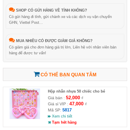
SHOP CÓ GỬI HÀNG VỀ TỈNH KHÔNG?
Có gửi hàng đi tỉnh, gửi chành xe và các dịch vụ vận chuyển
GHN, Viettel Post…
MUA NHIỀU CÓ ĐƯỢC GIẢM GIÁ KHÔNG?
Có giảm giá cho đơn hàng giá trị lớn, Liên hệ với nhân viên bán
hàng để được tư vấn!
CÓ THỂ BẠN QUAN TÂM
Hộp nhẫn nhựa 50 chiếc cho bé
52,000
Giá bán :
₫
47,000
Giá sỉ VIP :
₫
5817
Mã SP:
Xem chi tiết
Tạm hết hàng