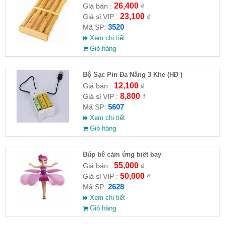
26,400
Giá bán :
₫
23,100
Giá sỉ VIP :
₫
3520
Mã SP:
Xem chi tiết
Giỏ hàng
Bộ Sạc Pin Đa Năng 3 Khe (HĐ )
12,100
Giá bán :
₫
8,800
Giá sỉ VIP :
₫
5607
Mã SP:
Xem chi tiết
Giỏ hàng
​Búp bê cảm ứng biết bay
55,000
Giá bán :
₫
50,000
Giá sỉ VIP :
₫
2628
Mã SP:
Xem chi tiết
Giỏ hàng