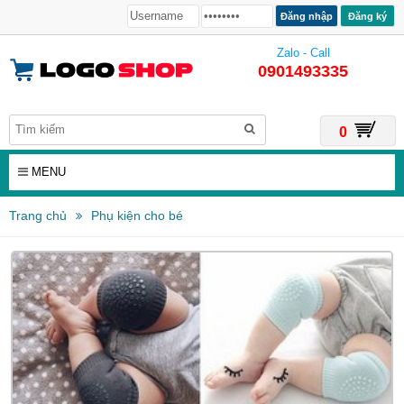
Đăng ký
Zalo - Call
0901493335
0
MENU
Trang chủ
Phụ kiện cho bé