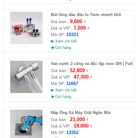
Bút lông dầu đầu to 7mm nhanh khô
9,000
Giá bán :
₫
7,000
Giá sỉ VIP :
₫
10321
Mã SP:
Xem chi tiết
Giỏ hàng
Van nước 2 cổng xả độc lập inox 304 ( Full
VAT )
52,800
Giá bán :
₫
47,300
Giá sỉ VIP :
₫
11667
Mã SP:
Xem chi tiết
Giỏ hàng
Nắp Ống Xả Máy Giặt Ngăn Mùi
21,000
Giá bán :
₫
19,000
Giá sỉ VIP :
₫
13352
Mã SP: