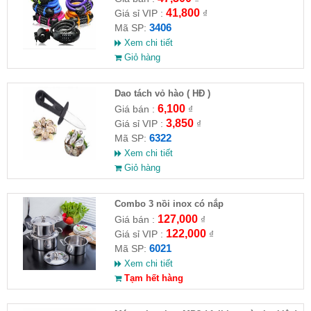
41,800
Giá sỉ VIP :
₫
3406
Mã SP:
Xem chi tiết
Giỏ hàng
Dao tách vỏ hào ( HĐ )
6,100
Giá bán :
₫
3,850
Giá sỉ VIP :
₫
6322
Mã SP:
Xem chi tiết
Giỏ hàng
Combo 3 nồi inox có nắp
127,000
Giá bán :
₫
122,000
Giá sỉ VIP :
₫
6021
Mã SP:
Xem chi tiết
Tạm hết hàng