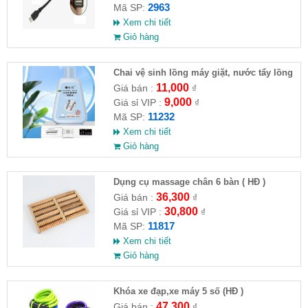
2963
Mã SP:
Xem chi tiết
Giỏ hàng
Chai vệ sinh lồng máy giặt, nước tẩy lồng
máy giặt CLEANING FLUID
11,000
Giá bán :
₫
9,000
Giá sỉ VIP :
₫
11232
Mã SP:
Xem chi tiết
Giỏ hàng
Dụng cụ massage chân 6 bàn ( HĐ )
36,300
Giá bán :
₫
30,800
Giá sỉ VIP :
₫
11817
Mã SP:
Xem chi tiết
Giỏ hàng
Khóa xe đạp,xe máy 5 số (HĐ )
47,300
Giá bán :
₫