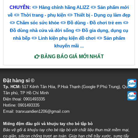
CHUYÊN:
Hàng chính hãng ALIZZ
Sản phẩm mới
về
Thời trang - phụ kiện
Thiết bị - Dụng cụ làm đẹp
Chăm sóc sức khỏe
Đồ dùng - Đồ chơi trẻ em
Đồ dùng nhà cửa và đời sống
Đồ gia dụng, dụng cụ
nhà bếp
Linh kiện phụ kiện đồ chơi
Sản phẩm
khuyến mãi
...
BẢNG BÁO GIÁ MỚI NHẤT
Đặt hàng sỉ ©
Tp. HCM:
517 Kênh Tân Hóa, P.Hoà Thạnh (Google P.Phú Trung), Quận
Tân phú, TP Hồ Chí Minh
Điện thoại: 0901493335
Hotline: 0901493335
Email: tranxuandien1206@gmail.com
Miếng đệm đầu gối và khuỷu tay cho bé tập bò
Bảo vệ gối & khuỷu tay cho bé tập bò với chất liệu thun mút mềm mại,
co giãn, silicon chống trượt an toàn. Giúp hạn chế trầy xước, sưng tấy