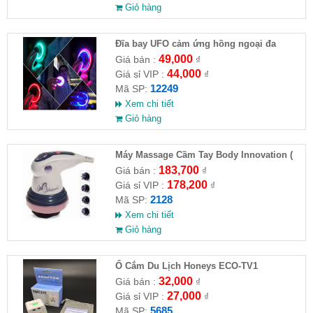
Giỏ hàng
Đĩa bay UFO cảm ứng hồng ngoại đa
chiều tự động bay về
49,000
Giá bán :
₫
44,000
Giá sỉ VIP :
₫
12249
Mã SP:
Xem chi tiết
Giỏ hàng
Máy Massage Cầm Tay Body Innovation (
HĐ )
183,700
Giá bán :
₫
178,200
Giá sỉ VIP :
₫
2128
Mã SP:
Xem chi tiết
Giỏ hàng
Ổ Cắm Du Lịch Honeys ECO-TV1
32,000
Giá bán :
₫
27,000
Giá sỉ VIP :
₫
5685
Mã SP: