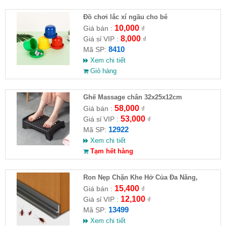
Đồ chơi lắc xí ngầu cho bé
10,000
Giá bán :
₫
8,000
Giá sỉ VIP :
₫
8410
Mã SP:
Xem chi tiết
Giỏ hàng
Ghế Massage chân 32x25x12cm
58,000
Giá bán :
₫
53,000
Giá sỉ VIP :
₫
12922
Mã SP:
Xem chi tiết
Tạm hết hàng
Ron Nẹp Chặn Khe Hở Của Đa Năng,
Chống Côn Trùng( HĐ )
15,400
Giá bán :
₫
12,100
Giá sỉ VIP :
₫
13499
Mã SP:
Xem chi tiết