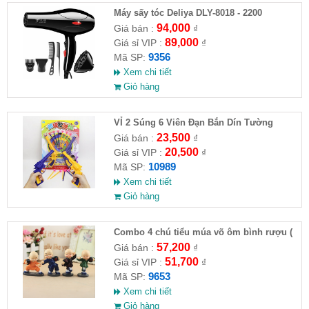
Máy sấy tóc Deliya DLY-8018 - 2200
94,000
Giá bán :
₫
89,000
Giá sỉ VIP :
₫
9356
Mã SP:
Xem chi tiết
Giỏ hàng
VỈ 2 Súng 6 Viên Đạn Bắn Dín Tường
23,500
Giá bán :
₫
20,500
Giá sỉ VIP :
₫
10989
Mã SP:
Xem chi tiết
Giỏ hàng
Combo 4 chú tiểu múa võ ôm bình rượu (
HĐ )
57,200
Giá bán :
₫
51,700
Giá sỉ VIP :
₫
9653
Mã SP:
Xem chi tiết
Giỏ hàng