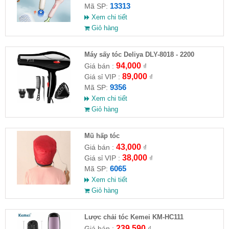
13313
Mã SP:
Xem chi tiết
Giỏ hàng
Máy sấy tóc Deliya DLY-8018 - 2200
94,000
Giá bán :
₫
89,000
Giá sỉ VIP :
₫
9356
Mã SP:
Xem chi tiết
Giỏ hàng
Mũ hấp tóc
43,000
Giá bán :
₫
38,000
Giá sỉ VIP :
₫
6065
Mã SP:
Xem chi tiết
Giỏ hàng
Lược chải tóc Kemei KM-HC111
239,590
Giá bán :
₫