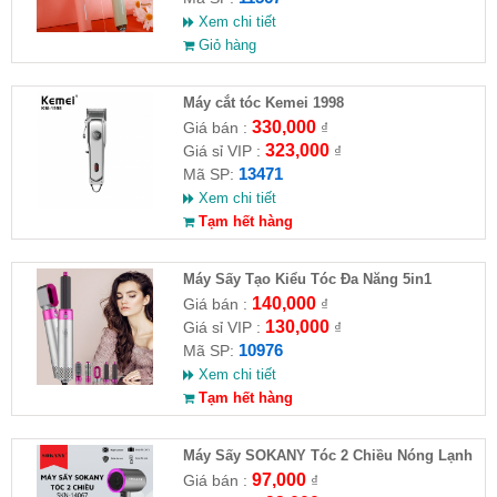
Xem chi tiết
Giỏ hàng
Máy cắt tóc Kemei 1998
330,000
Giá bán :
₫
323,000
Giá sỉ VIP :
₫
13471
Mã SP:
Xem chi tiết
Tạm hết hàng
Máy Sấy Tạo Kiểu Tóc Đa Năng 5in1
140,000
Giá bán :
₫
130,000
Giá sỉ VIP :
₫
10976
Mã SP:
Xem chi tiết
Tạm hết hàng
Máy Sấy SOKANY Tóc 2 Chiều Nóng Lạnh
800W SKN-14068
97,000
Giá bán :
₫