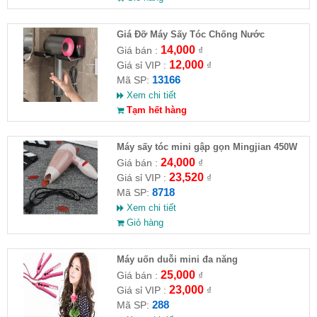
Giá Đỡ Máy Sấy Tóc Chống Nước
14,000
Giá bán :
₫
12,000
Giá sỉ VIP :
₫
13166
Mã SP:
Xem chi tiết
Tạm hết hàng
Máy sấy tóc mini gập gọn Mingjian 450W
24,000
Giá bán :
₫
23,520
Giá sỉ VIP :
₫
8718
Mã SP:
Xem chi tiết
Giỏ hàng
Máy uốn duỗi mini đa năng
25,000
Giá bán :
₫
23,000
Giá sỉ VIP :
₫
288
Mã SP: