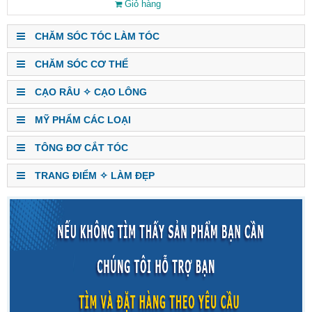
Giỏ hàng
CHĂM SÓC TÓC LÀM TÓC
CHĂM SÓC CƠ THỂ
CẠO RÂU ✧ CẠO LÔNG
MỸ PHẨM CÁC LOẠI
TÔNG ĐƠ CẮT TÓC
TRANG ĐIỂM ✧ LÀM ĐẸP