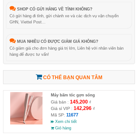
SHOP CÓ GỬI HÀNG VỀ TỈNH KHÔNG?
Có gửi hàng đi tỉnh, gửi chành xe và các dịch vụ vận chuyển
GHN, Viettel Post…
MUA NHIỀU CÓ ĐƯỢC GIẢM GIÁ KHÔNG?
Có giảm giá cho đơn hàng giá trị lớn, Liên hệ với nhân viên bán
hàng để được tư vấn!
CÓ THỂ BẠN QUAN TÂM
Máy bấm tóc gợn sóng
145,200
Giá bán :
₫
142,296
Giá sỉ VIP :
₫
11677
Mã SP:
Xem chi tiết
Giỏ hàng