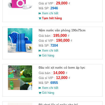
29,000
Giá sỉ VIP :
₫
2946
Mã SP:
Xem chi tiết
Tạm hết hàng
Nệm nước văn phòng 190x75cm
195,000
Giá bán :
₫
190,000
Giá sỉ VIP :
₫
7204
Mã SP:
Xem chi tiết
Giỏ hàng
Đầu vòi xịt nước có bơm áp lực
14,000
Giá bán :
₫
12,000
Giá sỉ VIP :
₫
6955
Mã SP:
Xem chi tiết
Giỏ hàng
Đồ chơi lắc xí ngầu cho bé