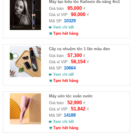
Máy tạo kiểu tóc Kailexin đa năng 4in1
95,000
Giá bán :
₫
90,000
Giá sỉ VIP :
₫
10329
Mã SP:
Xem chi tiết
Tạm hết hàng
Cây cọ nhuộm tóc 1 lần màu đen
57,300
Giá bán :
₫
56,154
Giá sỉ VIP :
₫
10664
Mã SP:
Xem chi tiết
Tạm hết hàng
Máy uốn tóc xoắn nước
52,900
Giá bán :
₫
51,842
Giá sỉ VIP :
₫
14188
Mã SP:
Xem chi tiết
Tạm hết hàng