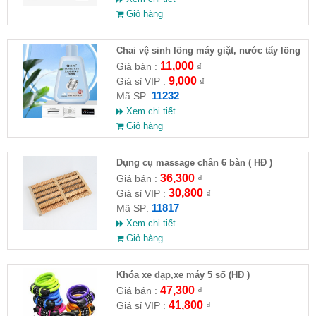
Giỏ hàng
Chai vệ sinh lồng máy giặt, nước tẩy lồng
máy giặt CLEANING FLUID
11,000
Giá bán :
₫
9,000
Giá sỉ VIP :
₫
11232
Mã SP:
Xem chi tiết
Giỏ hàng
Dụng cụ massage chân 6 bàn ( HĐ )
36,300
Giá bán :
₫
30,800
Giá sỉ VIP :
₫
11817
Mã SP:
Xem chi tiết
Giỏ hàng
Khóa xe đạp,xe máy 5 số (HĐ )
47,300
Giá bán :
₫
41,800
Giá sỉ VIP :
₫