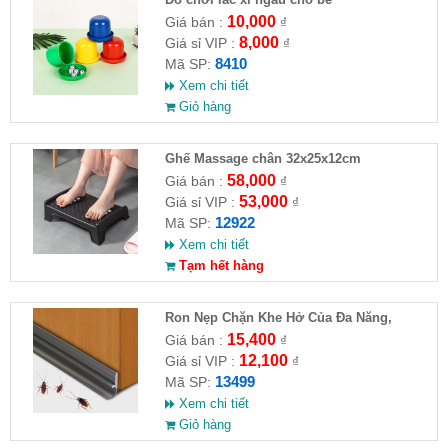
10,000
Giá bán :
₫
8,000
Giá sỉ VIP :
₫
8410
Mã SP:
Xem chi tiết
Giỏ hàng
Ghế Massage chân 32x25x12cm
58,000
Giá bán :
₫
53,000
Giá sỉ VIP :
₫
12922
Mã SP:
Xem chi tiết
Tạm hết hàng
Ron Nẹp Chặn Khe Hở Của Đa Năng,
Chống Côn Trùng( HĐ )
15,400
Giá bán :
₫
12,100
Giá sỉ VIP :
₫
13499
Mã SP:
Xem chi tiết
Giỏ hàng