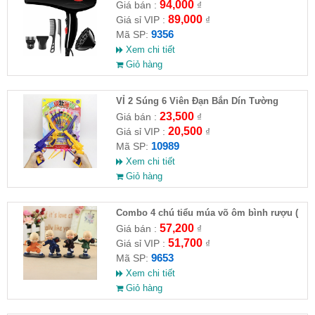
94,000
Giá bán :
₫
89,000
Giá sỉ VIP :
₫
9356
Mã SP:
Xem chi tiết
Giỏ hàng
VỈ 2 Súng 6 Viên Đạn Bắn Dín Tường
23,500
Giá bán :
₫
20,500
Giá sỉ VIP :
₫
10989
Mã SP:
Xem chi tiết
Giỏ hàng
Combo 4 chú tiểu múa võ ôm bình rượu (
HĐ )
57,200
Giá bán :
₫
51,700
Giá sỉ VIP :
₫
9653
Mã SP:
Xem chi tiết
Giỏ hàng