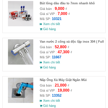
Bút lông dầu đầu to 7mm nhanh khô
9,000
Giá bán :
₫
7,000
Giá sỉ VIP :
₫
10321
Mã SP:
Xem chi tiết
Giỏ hàng
Van nước 2 cổng xả độc lập inox 304 ( Full
VAT )
52,800
Giá bán :
₫
47,300
Giá sỉ VIP :
₫
11667
Mã SP:
Xem chi tiết
Giỏ hàng
Nắp Ống Xả Máy Giặt Ngăn Mùi
21,000
Giá bán :
₫
19,000
Giá sỉ VIP :
₫
13352
Mã SP:
Xem chi tiết
Giỏ hàng