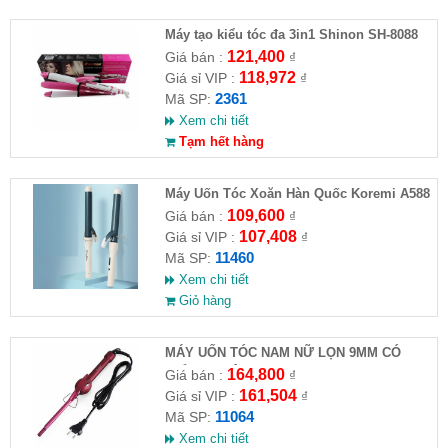
Máy tạo kiểu tóc đa 3in1 Shinon SH-8088
121,400
Giá bán :
₫
118,972
Giá sỉ VIP :
₫
2361
Mã SP:
Xem chi tiết
Tạm hết hàng
Máy Uốn Tóc Xoăn Hàn Quốc Koremi A588
109,600
Giá bán :
₫
107,408
Giá sỉ VIP :
₫
11460
Mã SP:
Xem chi tiết
Giỏ hàng
MÁY UỐN TÓC NAM NỮ LỌN 9MM CÓ
CHỈNH NHIỆT KEMEI - 1023
164,800
Giá bán :
₫
161,504
Giá sỉ VIP :
₫
11064
Mã SP:
Xem chi tiết