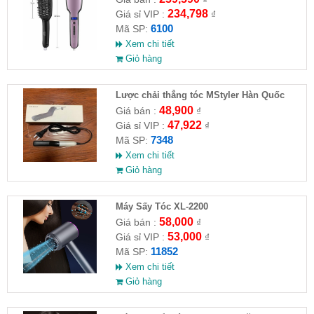
234,798
Giá sỉ VIP :
₫
6100
Mã SP:
Xem chi tiết
Giỏ hàng
Lược chải thẳng tóc MStyler Hàn Quốc
48,900
Giá bán :
₫
47,922
Giá sỉ VIP :
₫
7348
Mã SP:
Xem chi tiết
Giỏ hàng
Máy Sấy Tóc XL-2200
58,000
Giá bán :
₫
53,000
Giá sỉ VIP :
₫
11852
Mã SP:
Xem chi tiết
Giỏ hàng