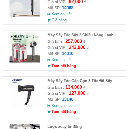
92,000
Giá sỉ VIP :
₫
14068
Mã SP:
Xem chi tiết
Giỏ hàng
Máy Sấy Tóc Sấy 2 Chiều Nóng Lạnh
SOKANY SKN-14010
257,000
Giá bán :
₫
243,000
Giá sỉ VIP :
₫
14010
Mã SP:
Xem chi tiết
Tạm hết hàng
Máy Sấy Tóc Gấp Gọn 3 Tốc Độ Sấy
Kemey KM 6834
134,000
Giá bán :
₫
127,000
Giá sỉ VIP :
₫
13146
Mã SP:
Xem chi tiết
Tạm hết hàng
Lược xoay tự động