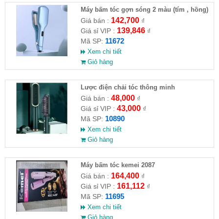
Máy bấm tóc gợn sóng 2 màu (tím , hồng)
142,700
Giá bán :
₫
139,846
Giá sỉ VIP :
₫
11672
Mã SP:
Xem chi tiết
Giỏ hàng
Lược điện chải tóc thông minh
48,000
Giá bán :
₫
43,000
Giá sỉ VIP :
₫
10890
Mã SP:
Xem chi tiết
Giỏ hàng
Máy bấm tóc kemei 2087
164,400
Giá bán :
₫
161,112
Giá sỉ VIP :
₫
11695
Mã SP:
Xem chi tiết
Giỏ hàng