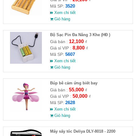
3520
Mã SP:
Xem chi tiết
Giỏ hàng
Bộ Sạc Pin Đa Năng 3 Khe (HĐ )
12,100
Giá bán :
₫
8,800
Giá sỉ VIP :
₫
5607
Mã SP:
Xem chi tiết
Giỏ hàng
​Búp bê cảm ứng biết bay
55,000
Giá bán :
₫
50,000
Giá sỉ VIP :
₫
2628
Mã SP:
Xem chi tiết
Giỏ hàng
Máy sấy tóc Deliya DLY-8018 - 2200