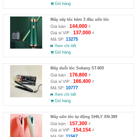
Giỏ hàng
Máy sấy tóc kèm 3 đầu uổn tóc
144,000
Giá bán :
₫
137,000
Giá sỉ VIP :
₫
13275
Mã SP:
Xem chi tiết
Giỏ hàng
Máy duỗi tóc Sokany ST-805
176,800
Giá bán :
₫
166,400
Giá sỉ VIP :
₫
10777
Mã SP:
Xem chi tiết
Giỏ hàng
Máy uốn tóc tự động SHILY XN-389
157,300
Giá bán :
₫
154,154
Giá sỉ VIP :
₫
11567
Mã SP: