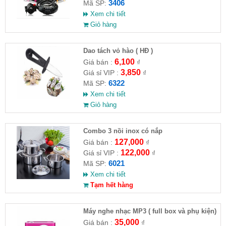
3406
Mã SP:
Xem chi tiết
Giỏ hàng
Dao tách vỏ hào ( HĐ )
6,100
Giá bán :
₫
3,850
Giá sỉ VIP :
₫
6322
Mã SP:
Xem chi tiết
Giỏ hàng
Combo 3 nồi inox có nắp
127,000
Giá bán :
₫
122,000
Giá sỉ VIP :
₫
6021
Mã SP:
Xem chi tiết
Tạm hết hàng
Máy nghe nhạc MP3 ( full box và phụ kiện)
35,000
Giá bán :
₫