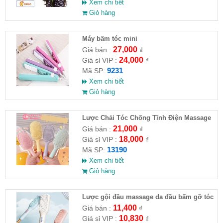
Xem chi tiết
Giỏ hàng
Máy bấm tóc mini
27,000
Giá bán :
₫
24,000
Giá sỉ VIP :
₫
9231
Mã SP:
Xem chi tiết
Giỏ hàng
Lược Chải Tóc Chống Tĩnh Điện Massage
Da Đầu Đủ Màu
21,000
Giá bán :
₫
18,000
Giá sỉ VIP :
₫
13190
Mã SP:
Xem chi tiết
Giỏ hàng
Lược gội đầu massage da đầu bấm gỡ tóc
11,400
Giá bán :
₫
10,830
Giá sỉ VIP :
₫