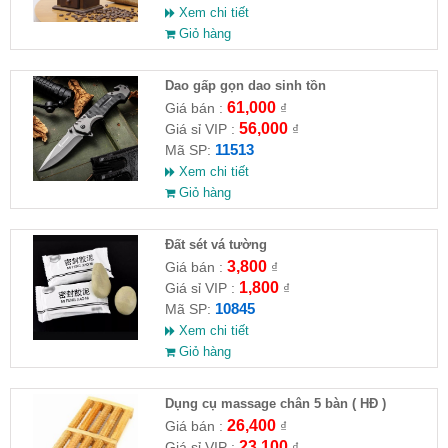
Xem chi tiết
Giỏ hàng
Dao gấp gọn dao sinh tồn
61,000
Giá bán :
₫
56,000
Giá sỉ VIP :
₫
11513
Mã SP:
Xem chi tiết
Giỏ hàng
Đất sét vá tường
3,800
Giá bán :
₫
1,800
Giá sỉ VIP :
₫
10845
Mã SP:
Xem chi tiết
Giỏ hàng
Dụng cụ massage chân 5 bàn ( HĐ )
26,400
Giá bán :
₫
23,100
Giá sỉ VIP :
₫