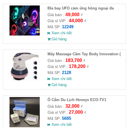
Đĩa bay UFO cảm ứng hồng ngoại đa
chiều tự động bay về
49,000
Giá bán :
₫
44,000
Giá sỉ VIP :
₫
12249
Mã SP:
Xem chi tiết
Giỏ hàng
Máy Massage Cầm Tay Body Innovation (
HĐ )
183,700
Giá bán :
₫
178,200
Giá sỉ VIP :
₫
2128
Mã SP:
Xem chi tiết
Giỏ hàng
Ổ Cắm Du Lịch Honeys ECO-TV1
32,000
Giá bán :
₫
27,000
Giá sỉ VIP :
₫
5685
Mã SP:
Xem chi tiết