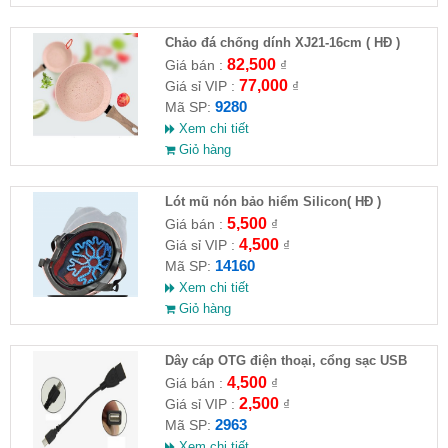
Chảo đá chống dính XJ21-16cm ( HĐ )
82,500
Giá bán :
₫
77,000
Giá sỉ VIP :
₫
9280
Mã SP:
Xem chi tiết
Giỏ hàng
Lót mũ nón bảo hiểm Silicon( HĐ )
5,500
Giá bán :
₫
4,500
Giá sỉ VIP :
₫
14160
Mã SP:
Xem chi tiết
Giỏ hàng
Dây cáp OTG điện thoại, cổng sạc USB
4,500
Giá bán :
₫
2,500
Giá sỉ VIP :
₫
2963
Mã SP:
Xem chi tiết