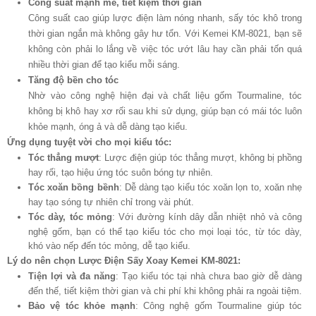
Công suất mạnh mẽ, tiết kiệm thời gian
Công suất cao giúp lược điện làm nóng nhanh, sấy tóc khô trong
thời gian ngắn mà không gây hư tổn. Với Kemei KM-8021, bạn sẽ
không còn phải lo lắng về việc tóc ướt lâu hay cần phải tốn quá
nhiều thời gian để tạo kiểu mỗi sáng.
Tăng độ bền cho tóc
Nhờ vào công nghệ hiện đại và chất liệu gốm Tourmaline, tóc
không bị khô hay xơ rối sau khi sử dụng, giúp bạn có mái tóc luôn
khỏe mạnh, óng ả và dễ dàng tạo kiểu.
Ứng dụng tuyệt vời cho mọi kiểu tóc:
Tóc thẳng mượt
: Lược điện giúp tóc thẳng mượt, không bị phồng
hay rối, tạo hiệu ứng tóc suôn bóng tự nhiên.
Tóc xoăn bồng bềnh
: Dễ dàng tạo kiểu tóc xoăn lọn to, xoăn nhẹ
hay tạo sóng tự nhiên chỉ trong vài phút.
Tóc dày, tóc mỏng
: Với đường kính dây dẫn nhiệt nhỏ và công
nghệ gốm, bạn có thể tạo kiểu tóc cho mọi loại tóc, từ tóc dày,
khó vào nếp đến tóc mỏng, dễ tạo kiểu.
Lý do nên chọn Lược Điện Sấy Xoay Kemei KM-8021:
Tiện lợi và đa năng
: Tạo kiểu tóc tại nhà chưa bao giờ dễ dàng
đến thế, tiết kiệm thời gian và chi phí khi không phải ra ngoài tiệm.
Bảo vệ tóc khỏe mạnh
: Công nghệ gốm Tourmaline giúp tóc