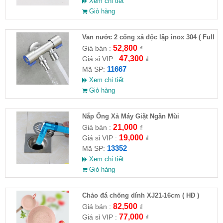
Xem chi tiết
Giỏ hàng
Van nước 2 cổng xả độc lập inox 304 ( Full
VAT )
52,800
Giá bán :
₫
47,300
Giá sỉ VIP :
₫
11667
Mã SP:
Xem chi tiết
Giỏ hàng
Nắp Ống Xả Máy Giặt Ngăn Mùi
21,000
Giá bán :
₫
19,000
Giá sỉ VIP :
₫
13352
Mã SP:
Xem chi tiết
Giỏ hàng
Chảo đá chống dính XJ21-16cm ( HĐ )
82,500
Giá bán :
₫
77,000
Giá sỉ VIP :
₫