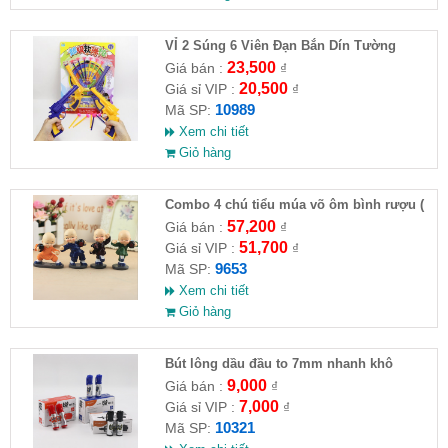
VỈ 2 Súng 6 Viên Đạn Bắn Dín Tường
23,500
Giá bán :
₫
20,500
Giá sỉ VIP :
₫
10989
Mã SP:
Xem chi tiết
Giỏ hàng
Combo 4 chú tiểu múa võ ôm bình rượu (
HĐ )
57,200
Giá bán :
₫
51,700
Giá sỉ VIP :
₫
9653
Mã SP:
Xem chi tiết
Giỏ hàng
Bút lông dầu đầu to 7mm nhanh khô
9,000
Giá bán :
₫
7,000
Giá sỉ VIP :
₫
10321
Mã SP: