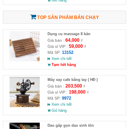
Giỏ hàng
TOP SẢN PHẨM BÁN CHẠY
Dụng cụ massage 8 bàn
64,000
Giá bán :
₫
59,000
Giá sỉ VIP :
₫
13152
Mã SP:
Xem chi tiết
Tạm hết hàng
Máy xay cafe bằng tay ( HĐ )
203,500
Giá bán :
₫
198,000
Giá sỉ VIP :
₫
9972
Mã SP:
Xem chi tiết
Giỏ hàng
Dao gấp gọn dao sinh tồn