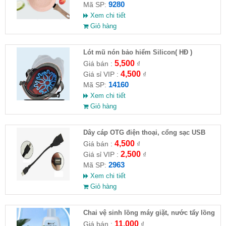
9280
Mã SP:
Xem chi tiết
Giỏ hàng
Lót mũ nón bảo hiểm Silicon( HĐ )
5,500
Giá bán :
₫
4,500
Giá sỉ VIP :
₫
14160
Mã SP:
Xem chi tiết
Giỏ hàng
Dây cáp OTG điện thoại, cổng sạc USB
4,500
Giá bán :
₫
2,500
Giá sỉ VIP :
₫
2963
Mã SP:
Xem chi tiết
Giỏ hàng
Chai vệ sinh lồng máy giặt, nước tẩy lồng
máy giặt CLEANING FLUID
11,000
Giá bán :
₫