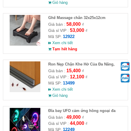
Giỏ hàng
Ghế Massage chân 32x25x12cm
58,000
Giá bán :
₫
53,000
Giá sỉ VIP :
₫
12922
Mã SP:
Xem chi tiết
Tạm hết hàng
Ron Nẹp Chặn Khe Hở Của Đa Năng,
Chống Côn Trùng( HĐ )
15,400
Giá bán :
₫
12,100
Giá sỉ VIP :
₫
13499
Mã SP:
Xem chi tiết
Giỏ hàng
Đĩa bay UFO cảm ứng hồng ngoại đa
chiều tự động bay về
49,000
Giá bán :
₫
44,000
Giá sỉ VIP :
₫
12249
Mã SP: