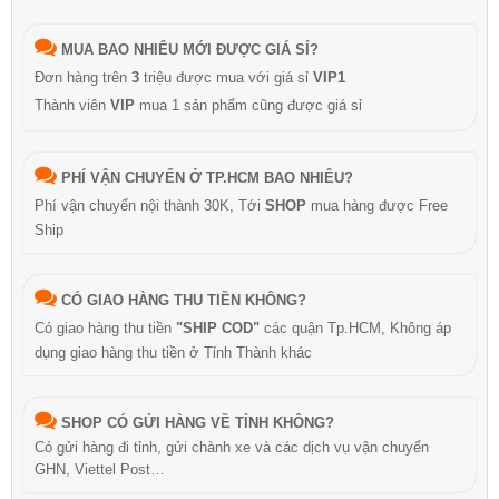
MUA BAO NHIÊU MỚI ĐƯỢC GIÁ SỈ?
Đơn hàng trên
3
triệu được mua với giá sỉ
VIP1
Thành viên
VIP
mua 1 sản phẩm cũng được giá sỉ
PHÍ VẬN CHUYỂN Ở TP.HCM BAO NHIÊU?
Phí vận chuyển nội thành 30K, Tới
SHOP
mua hàng được Free
Ship
CÓ GIAO HÀNG THU TIỀN KHÔNG?
Có giao hàng thu tiền
"SHIP COD"
các quận Tp.HCM, Không áp
dụng giao hàng thu tiền ở Tỉnh Thành khác
SHOP CÓ GỬI HÀNG VỀ TỈNH KHÔNG?
Có gửi hàng đi tỉnh, gửi chành xe và các dịch vụ vận chuyển
GHN, Viettel Post…