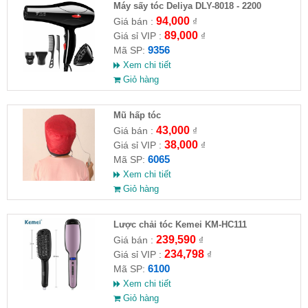
Máy sấy tóc Deliya DLY-8018 - 2200
94,000
Giá bán :
₫
89,000
Giá sỉ VIP :
₫
9356
Mã SP:
Xem chi tiết
Giỏ hàng
Mũ hấp tóc
43,000
Giá bán :
₫
38,000
Giá sỉ VIP :
₫
6065
Mã SP:
Xem chi tiết
Giỏ hàng
Lược chải tóc Kemei KM-HC111
239,590
Giá bán :
₫
234,798
Giá sỉ VIP :
₫
6100
Mã SP:
Xem chi tiết
Giỏ hàng