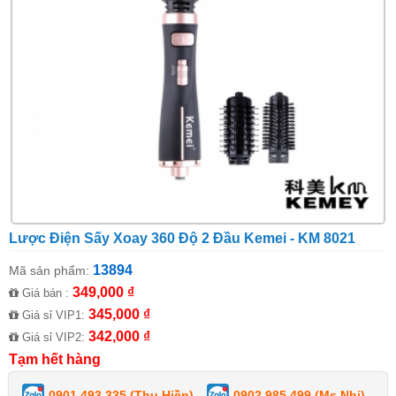
Lược Điện Sấy Xoay 360 Độ 2 Đầu Kemei - KM 8021
13894
Mã sản phẩm:
349,000 ₫
Giá bán :
345,000 ₫
Giá sỉ VIP1:
342,000 ₫
Giá sỉ VIP2:
Tạm hết hàng
0901 493 335 (Thu Hiền)
0902 985 499 (Ms Nhi)