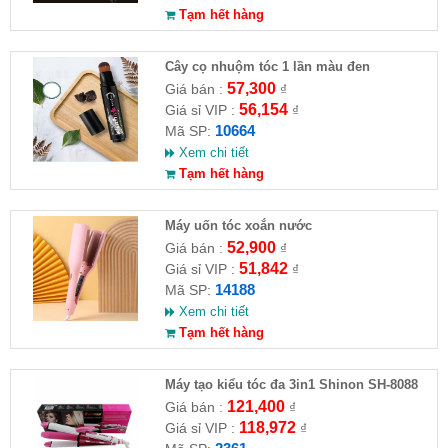
Tạm hết hàng
Cây cọ nhuộm tóc 1 lần màu đen
57,300
Giá bán :
₫
56,154
Giá sỉ VIP :
₫
10664
Mã SP:
Xem chi tiết
Tạm hết hàng
Máy uốn tóc xoắn nước
52,900
Giá bán :
₫
51,842
Giá sỉ VIP :
₫
14188
Mã SP:
Xem chi tiết
Tạm hết hàng
Máy tạo kiểu tóc đa 3in1 Shinon SH-8088
121,400
Giá bán :
₫
118,972
Giá sỉ VIP :
₫