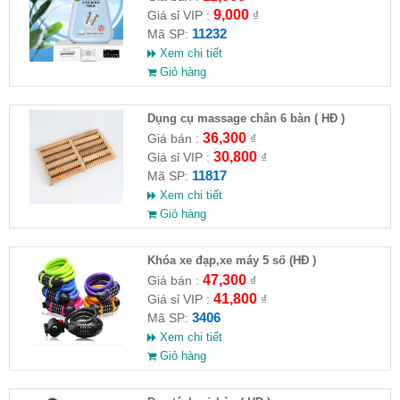
9,000
Giá sỉ VIP :
₫
11232
Mã SP:
Xem chi tiết
Giỏ hàng
Dụng cụ massage chân 6 bàn ( HĐ )
36,300
Giá bán :
₫
30,800
Giá sỉ VIP :
₫
11817
Mã SP:
Xem chi tiết
Giỏ hàng
Khóa xe đạp,xe máy 5 số (HĐ )
47,300
Giá bán :
₫
41,800
Giá sỉ VIP :
₫
3406
Mã SP:
Xem chi tiết
Giỏ hàng