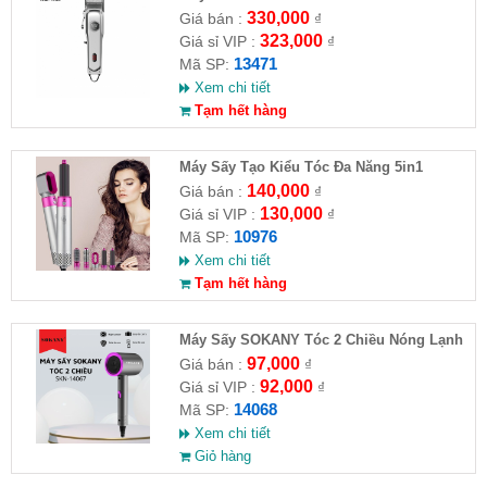
330,000
Giá bán :
₫
323,000
Giá sỉ VIP :
₫
13471
Mã SP:
Xem chi tiết
Tạm hết hàng
Máy Sấy Tạo Kiểu Tóc Đa Năng 5in1
140,000
Giá bán :
₫
130,000
Giá sỉ VIP :
₫
10976
Mã SP:
Xem chi tiết
Tạm hết hàng
Máy Sấy SOKANY Tóc 2 Chiều Nóng Lạnh
800W SKN-14068
97,000
Giá bán :
₫
92,000
Giá sỉ VIP :
₫
14068
Mã SP:
Xem chi tiết
Giỏ hàng