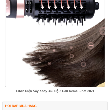
Lược Điện Sấy Xoay 360 Độ 2 Đầu Kemei - KM 8021
HỎI ĐÁP MUA HÀNG