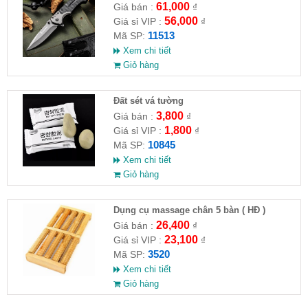
61,000
Giá bán :
₫
56,000
Giá sỉ VIP :
₫
11513
Mã SP:
Xem chi tiết
Giỏ hàng
Đất sét vá tường
3,800
Giá bán :
₫
1,800
Giá sỉ VIP :
₫
10845
Mã SP:
Xem chi tiết
Giỏ hàng
Dụng cụ massage chân 5 bàn ( HĐ )
26,400
Giá bán :
₫
23,100
Giá sỉ VIP :
₫
3520
Mã SP:
Xem chi tiết
Giỏ hàng