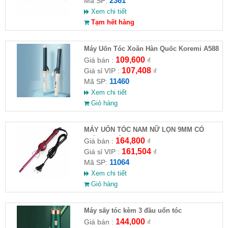
2361
Mã SP:
Xem chi tiết
Tạm hết hàng
Máy Uốn Tóc Xoăn Hàn Quốc Koremi A588
109,600
Giá bán :
₫
107,408
Giá sỉ VIP :
₫
11460
Mã SP:
Xem chi tiết
Giỏ hàng
MÁY UỐN TÓC NAM NỮ LỌN 9MM CÓ
CHỈNH NHIỆT KEMEI - 1023
164,800
Giá bán :
₫
161,504
Giá sỉ VIP :
₫
11064
Mã SP:
Xem chi tiết
Giỏ hàng
Máy sấy tóc kèm 3 đầu uổn tóc
144,000
Giá bán :
₫