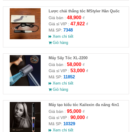
Lược chải thẳng tóc MStyler Hàn Quốc
48,900
Giá bán :
₫
47,922
Giá sỉ VIP :
₫
7348
Mã SP:
Xem chi tiết
Giỏ hàng
Máy Sấy Tóc XL-2200
58,000
Giá bán :
₫
53,000
Giá sỉ VIP :
₫
11852
Mã SP:
Xem chi tiết
Giỏ hàng
Máy tạo kiểu tóc Kailexin đa năng 4in1
95,000
Giá bán :
₫
90,000
Giá sỉ VIP :
₫
10329
Mã SP:
Xem chi tiết