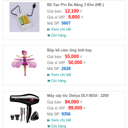
Bộ Sạc Pin Đa Năng 3 Khe (HĐ )
12,100
Giá bán :
₫
8,800
Giá sỉ VIP :
₫
5607
Mã SP:
Xem chi tiết
Giỏ hàng
​Búp bê cảm ứng biết bay
55,000
Giá bán :
₫
50,000
Giá sỉ VIP :
₫
2628
Mã SP:
Xem chi tiết
Giỏ hàng
Máy sấy tóc Deliya DLY-8018 - 2200
94,000
Giá bán :
₫
89,000
Giá sỉ VIP :
₫
9356
Mã SP:
Xem chi tiết
Giỏ hàng