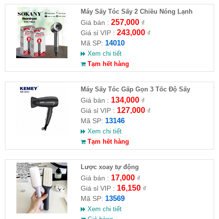
Máy Sấy Tóc Sấy 2 Chiều Nóng Lạnh
SOKANY SKN-14010
257,000
Giá bán :
₫
243,000
Giá sỉ VIP :
₫
14010
Mã SP:
Xem chi tiết
Tạm hết hàng
Máy Sấy Tóc Gấp Gọn 3 Tốc Độ Sấy
Kemey KM 6834
134,000
Giá bán :
₫
127,000
Giá sỉ VIP :
₫
13146
Mã SP:
Xem chi tiết
Tạm hết hàng
Lược xoay tự động
17,000
Giá bán :
₫
16,150
Giá sỉ VIP :
₫
13569
Mã SP:
Xem chi tiết