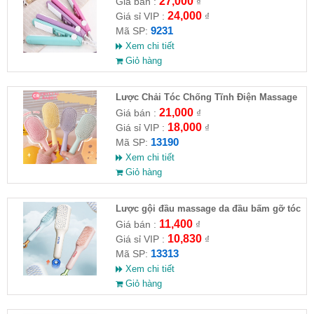
27,000
Giá bán :
₫
24,000
Giá sỉ VIP :
₫
9231
Mã SP:
Xem chi tiết
Giỏ hàng
Lược Chải Tóc Chống Tĩnh Điện Massage
Da Đầu Đủ Màu
21,000
Giá bán :
₫
18,000
Giá sỉ VIP :
₫
13190
Mã SP:
Xem chi tiết
Giỏ hàng
Lược gội đầu massage da đầu bấm gỡ tóc
11,400
Giá bán :
₫
10,830
Giá sỉ VIP :
₫
13313
Mã SP:
Xem chi tiết
Giỏ hàng