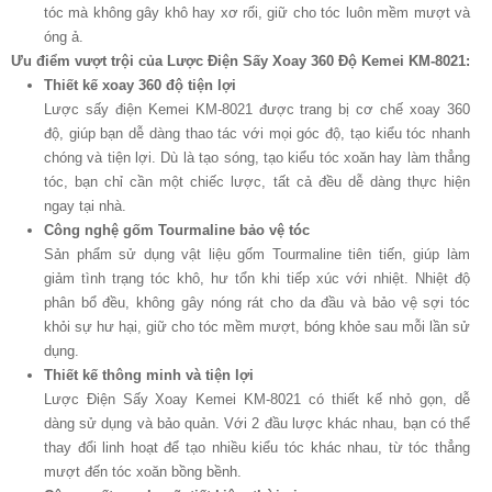
tóc mà không gây khô hay xơ rối, giữ cho tóc luôn mềm mượt và
óng ả.
Ưu điểm vượt trội của Lược Điện Sấy Xoay 360 Độ Kemei KM-8021:
Thiết kế xoay 360 độ tiện lợi
Lược sấy điện Kemei KM-8021 được trang bị cơ chế xoay 360
độ, giúp bạn dễ dàng thao tác với mọi góc độ, tạo kiểu tóc nhanh
chóng và tiện lợi. Dù là tạo sóng, tạo kiểu tóc xoăn hay làm thẳng
tóc, bạn chỉ cần một chiếc lược, tất cả đều dễ dàng thực hiện
ngay tại nhà.
Công nghệ gốm Tourmaline bảo vệ tóc
Sản phẩm sử dụng vật liệu gốm Tourmaline tiên tiến, giúp làm
giảm tình trạng tóc khô, hư tổn khi tiếp xúc với nhiệt. Nhiệt độ
phân bổ đều, không gây nóng rát cho da đầu và bảo vệ sợi tóc
khỏi sự hư hại, giữ cho tóc mềm mượt, bóng khỏe sau mỗi lần sử
dụng.
Thiết kế thông minh và tiện lợi
Lược Điện Sấy Xoay Kemei KM-8021 có thiết kế nhỏ gọn, dễ
dàng sử dụng và bảo quản. Với 2 đầu lược khác nhau, bạn có thể
thay đổi linh hoạt để tạo nhiều kiểu tóc khác nhau, từ tóc thẳng
mượt đến tóc xoăn bồng bềnh.