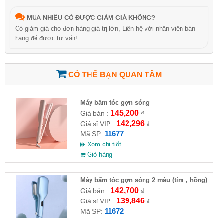
MUA NHIỀU CÓ ĐƯỢC GIẢM GIÁ KHÔNG?
Có giảm giá cho đơn hàng giá trị lớn, Liên hệ với nhân viên bán
hàng để được tư vấn!
CÓ THỂ BẠN QUAN TÂM
Máy bấm tóc gợn sóng
145,200
Giá bán :
₫
142,296
Giá sỉ VIP :
₫
11677
Mã SP:
Xem chi tiết
Giỏ hàng
Máy bấm tóc gợn sóng 2 màu (tím , hồng)
142,700
Giá bán :
₫
139,846
Giá sỉ VIP :
₫
11672
Mã SP: