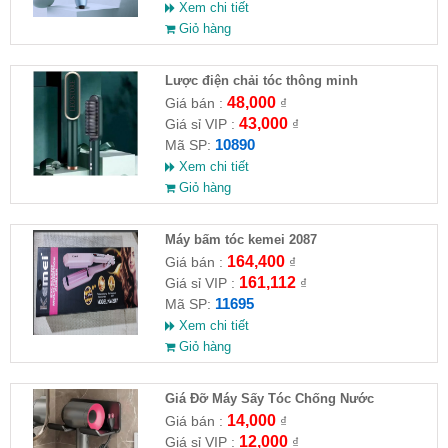
Xem chi tiết
Giỏ hàng
Lược điện chải tóc thông minh
48,000
Giá bán :
₫
43,000
Giá sỉ VIP :
₫
10890
Mã SP:
Xem chi tiết
Giỏ hàng
Máy bấm tóc kemei 2087
164,400
Giá bán :
₫
161,112
Giá sỉ VIP :
₫
11695
Mã SP:
Xem chi tiết
Giỏ hàng
Giá Đỡ Máy Sấy Tóc Chống Nước
14,000
Giá bán :
₫
12,000
Giá sỉ VIP :
₫