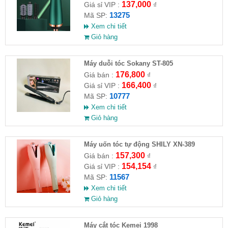
137,000
Giá sỉ VIP :
₫
13275
Mã SP:
Xem chi tiết
Giỏ hàng
Máy duỗi tóc Sokany ST-805
176,800
Giá bán :
₫
166,400
Giá sỉ VIP :
₫
10777
Mã SP:
Xem chi tiết
Giỏ hàng
Máy uốn tóc tự động SHILY XN-389
157,300
Giá bán :
₫
154,154
Giá sỉ VIP :
₫
11567
Mã SP:
Xem chi tiết
Giỏ hàng
Máy cắt tóc Kemei 1998