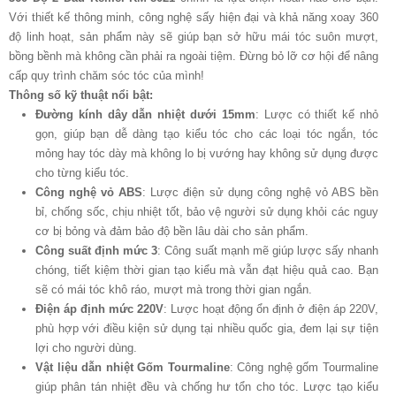
Với thiết kế thông minh, công nghệ sấy hiện đại và khả năng xoay 360
độ linh hoạt, sản phẩm này sẽ giúp bạn sở hữu mái tóc suôn mượt,
bồng bềnh mà không cần phải ra ngoài tiệm. Đừng bỏ lỡ cơ hội để nâng
cấp quy trình chăm sóc tóc của mình!
Thông số kỹ thuật nổi bật:
Đường kính dây dẫn nhiệt dưới 15mm
: Lược có thiết kế nhỏ
gọn, giúp bạn dễ dàng tạo kiểu tóc cho các loại tóc ngắn, tóc
mỏng hay tóc dày mà không lo bị vướng hay không sử dụng được
cho từng kiểu tóc.
Công nghệ vỏ ABS
: Lược điện sử dụng công nghệ vỏ ABS bền
bỉ, chống sốc, chịu nhiệt tốt, bảo vệ người sử dụng khỏi các nguy
cơ bị bỏng và đảm bảo độ bền lâu dài cho sản phẩm.
Công suất định mức 3
: Công suất mạnh mẽ giúp lược sấy nhanh
chóng, tiết kiệm thời gian tạo kiểu mà vẫn đạt hiệu quả cao. Bạn
sẽ có mái tóc khô ráo, mượt mà trong thời gian ngắn.
Điện áp định mức 220V
: Lược hoạt động ổn định ở điện áp 220V,
phù hợp với điều kiện sử dụng tại nhiều quốc gia, đem lại sự tiện
lợi cho người dùng.
Vật liệu dẫn nhiệt Gốm Tourmaline
: Công nghệ gốm Tourmaline
giúp phân tán nhiệt đều và chống hư tổn cho tóc. Lược tạo kiểu