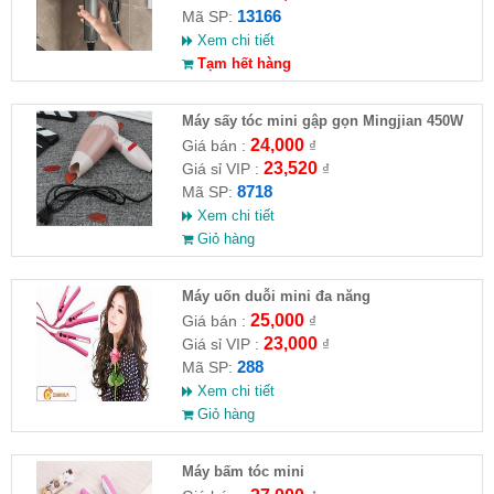
13166
Mã SP:
Xem chi tiết
Tạm hết hàng
Máy sấy tóc mini gập gọn Mingjian 450W
24,000
Giá bán :
₫
23,520
Giá sỉ VIP :
₫
8718
Mã SP:
Xem chi tiết
Giỏ hàng
Máy uốn duỗi mini đa năng
25,000
Giá bán :
₫
23,000
Giá sỉ VIP :
₫
288
Mã SP:
Xem chi tiết
Giỏ hàng
Máy bấm tóc mini