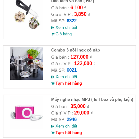
Dao tách vỏ hào ( HĐ )
6,100
Giá bán :
₫
3,850
Giá sỉ VIP :
₫
6322
Mã SP:
Xem chi tiết
Giỏ hàng
Combo 3 nồi inox có nắp
127,000
Giá bán :
₫
122,000
Giá sỉ VIP :
₫
6021
Mã SP:
Xem chi tiết
Tạm hết hàng
Máy nghe nhạc MP3 ( full box và phụ kiện)
35,000
Giá bán :
₫
29,000
Giá sỉ VIP :
₫
2946
Mã SP:
Xem chi tiết
Tạm hết hàng