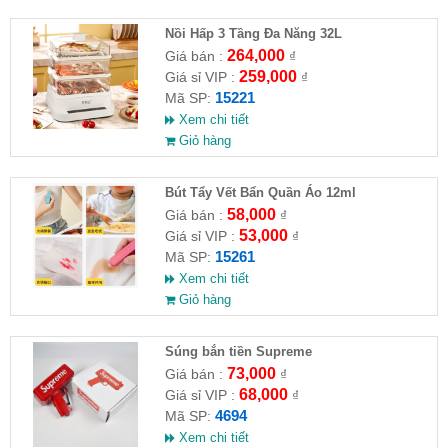
Nồi Hấp 3 Tầng Đa Năng 32L
264,000
Giá bán :
₫
259,000
Giá sỉ VIP :
₫
15221
Mã SP:
Xem chi tiết
Giỏ hàng
Bút Tẩy Vết Bẩn Quần Áo 12ml
58,000
Giá bán :
₫
53,000
Giá sỉ VIP :
₫
15261
Mã SP:
Xem chi tiết
Giỏ hàng
Súng bắn tiền Supreme
73,000
Giá bán :
₫
68,000
Giá sỉ VIP :
₫
4694
Mã SP:
Xem chi tiết