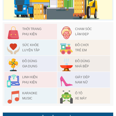
THỜI TRANG
CHAM SÓC
PHỤ KIỆN
LÀM ĐẸP
SỨC KHỎE
ĐỒ CHƠI
LUYỆN TẬP
TRẺ EM
ĐỒ DÙNG
ĐỒ DÙNG
GIA DỤNG
NHÀ BẾP
LINH KIỆN
GIÀY DÉP
PHỤ KIỆN
NAM NỮ
KARAOKE
Ô TÔ
MUSIC
XE MÁY