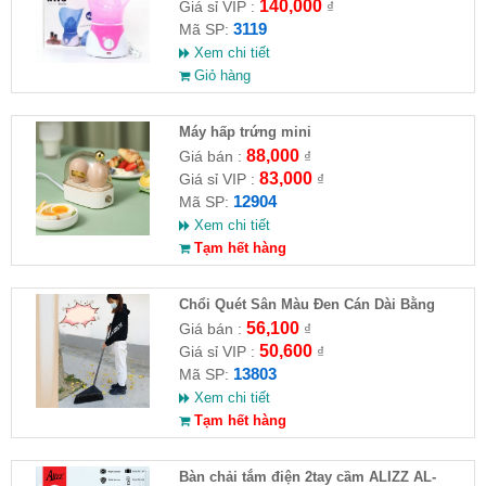
140,000
Giá sỉ VIP :
₫
3119
Mã SP:
Xem chi tiết
Giỏ hàng
Máy hấp trứng mini
88,000
Giá bán :
₫
83,000
Giá sỉ VIP :
₫
12904
Mã SP:
Xem chi tiết
Tạm hết hàng
Chổi Quét Sân Màu Đen Cán Dài Bằng
Nhựa( HĐ )
56,100
Giá bán :
₫
50,600
Giá sỉ VIP :
₫
13803
Mã SP:
Xem chi tiết
Tạm hết hàng
Bàn chải tắm điện 2tay cầm ALIZZ AL-