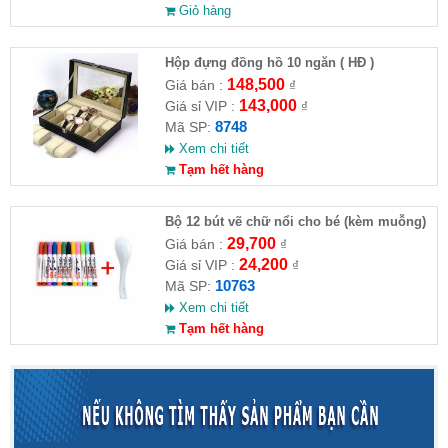
Giỏ hàng
Hộp đựng đồng hồ 10 ngăn ( HĐ )
148,500
Giá bán :
₫
143,000
Giá sỉ VIP :
₫
8748
Mã SP:
Xem chi tiết
Tạm hết hàng
Bộ 12 bút vẽ chữ nổi cho bé (kèm muỗng)
( HĐ )
29,700
Giá bán :
₫
24,200
Giá sỉ VIP :
₫
10763
Mã SP:
Xem chi tiết
Tạm hết hàng