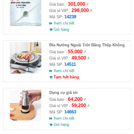
14238
301,000
Giá bán :
₫
296,000
Giá sỉ VIP :
₫
14238
Mã SP:
Xem chi tiết
Giỏ hàng
Đĩa Nướng Ngoài Trời Bằng Thép Không
Gỉ ( HĐ )
55,000
Giá bán :
₫
49,500
Giá sỉ VIP :
₫
14511
Mã SP:
Xem chi tiết
Tạm hết hàng
Dụng cụ giã tỏi
64,200
Giá bán :
₫
59,200
Giá sỉ VIP :
₫
14663
Mã SP:
Xem chi tiết
Giỏ hàng