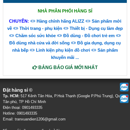
NHÀ PHÂN PHỐI HÀNG SỈ
CHUYÊN:
Hàng chính hãng ALIZZ
Sản phẩm mới
về
Thời trang - phụ kiện
Thiết bị - Dụng cụ làm đẹp
Chăm sóc sức khỏe
Đồ dùng - Đồ chơi trẻ em
Đồ dùng nhà cửa và đời sống
Đồ gia dụng, dụng cụ
nhà bếp
Linh kiện phụ kiện đồ chơi
Sản phẩm
khuyến mãi
...
BẢNG BÁO GIÁ MỚI NHẤT
Đặt hàng sỉ ©
Tp. HCM:
517 Kênh Tân Hóa, P.Hoà Thạnh (Google P.Phú Trung), Quận
Tân phú, TP Hồ Chí Minh
Điện thoại: 0901493335
Hotline: 0901493335
Email: tranxuandien1206@gmail.com