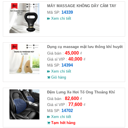
MÁY MASSAGE KHÔNG DÂY CẦM TAY
ALIZZ AL-14339
14339
Mã SP:
Xem chi tiết
Dụng cụ massage mặt lưu thông khí huyết
AL14394
45,000
Giá bán :
₫
40,000
Giá sỉ VIP :
₫
14394
Mã SP:
Xem chi tiết
Giỏ hàng
Đệm Lưng Xe Hơi Tổ Ong Thoáng Khí
82,600
Giá bán :
₫
77,600
Giá sỉ VIP :
₫
14702
Mã SP:
Xem chi tiết
Tạm hết hàng