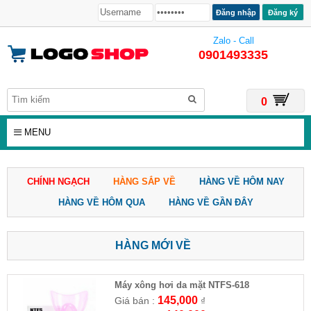
Đăng ký
Zalo - Call
0901493335
0
MENU
CHÍNH NGẠCH
HÀNG SẮP VỀ
HÀNG VỀ HÔM NAY
HÀNG VỀ HÔM QUA
HÀNG VỀ GẦN ĐÂY
HÀNG MỚI VỀ
Máy xông hơi da mặt NTFS-618
145,000
Giá bán :
₫