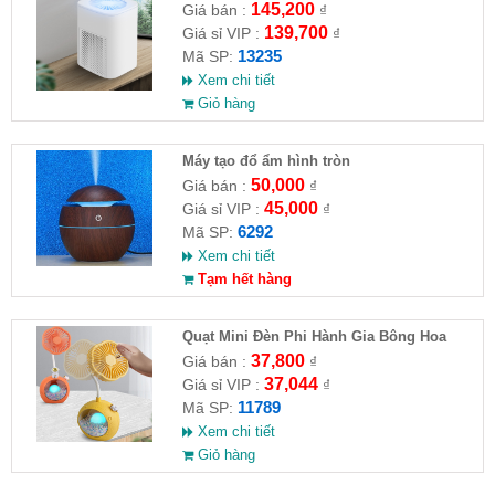
145,200
Giá bán :
₫
139,700
Giá sỉ VIP :
₫
13235
Mã SP:
Xem chi tiết
Giỏ hàng
Máy tạo đổ ẩm hình tròn
50,000
Giá bán :
₫
45,000
Giá sỉ VIP :
₫
6292
Mã SP:
Xem chi tiết
Tạm hết hàng
Quạt Mini Đèn Phi Hành Gia Bông Hoa
HD6604
37,800
Giá bán :
₫
37,044
Giá sỉ VIP :
₫
11789
Mã SP:
Xem chi tiết
Giỏ hàng