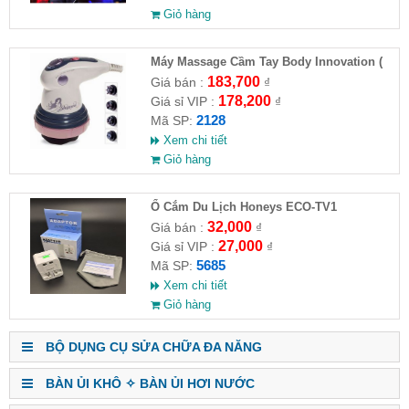
Giỏ hàng
Máy Massage Cầm Tay Body Innovation (
HĐ )
183,700
Giá bán :
₫
178,200
Giá sỉ VIP :
₫
2128
Mã SP:
Xem chi tiết
Giỏ hàng
Ổ Cắm Du Lịch Honeys ECO-TV1
32,000
Giá bán :
₫
27,000
Giá sỉ VIP :
₫
5685
Mã SP:
Xem chi tiết
Giỏ hàng
BỘ DỤNG CỤ SỬA CHỮA ĐA NĂNG
BÀN ỦI KHÔ ✧ BÀN ỦI HƠI NƯỚC