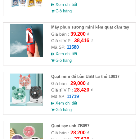
Xem chi tiết
Giỏ hàng
Máy phun sương mini kèm quạt cầm tay
39,200
Giá bán :
₫
38,416
Giá sỉ VIP :
₫
11580
Mã SP:
Xem chi tiết
Giỏ hàng
Quạt mini để bàn USB tai thú 10017
29,000
Giá bán :
₫
28,420
Giá sỉ VIP :
₫
11719
Mã SP:
Xem chi tiết
Giỏ hàng
Quạt sạc usb ZB097
28,200
Giá bán :
₫