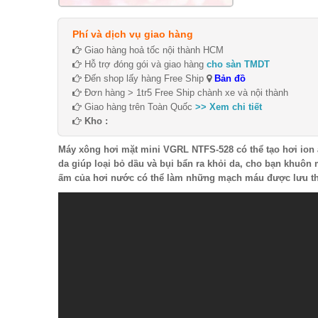
Phí và dịch vụ giao hàng
Giao hàng hoả tốc nội thành HCM
Hỗ trợ đóng gói và giao hàng
cho sàn TMDT
Đến shop lấy hàng Free Ship
Bản đồ
Đơn hàng > 1tr5 Free Ship chành xe và nội thành
Giao hàng trên Toàn Quốc
>> Xem chi tiết
Kho :
Máy xông hơi mặt mini VGRL NTFS-528 có thể tạo hơi ion 
da giúp loại bỏ dầu và bụi bẩn ra khỏi da, cho bạn khuôn 
ấm của hơi nước có thể làm những mạch máu được lưu th