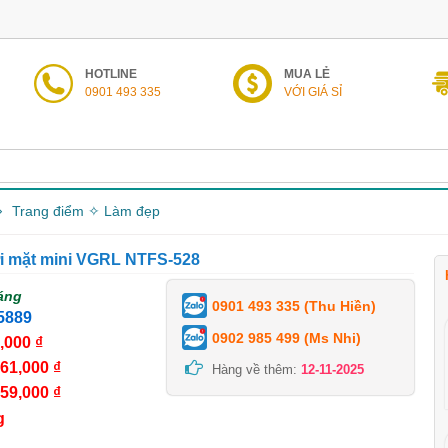
HOTLINE
MUA LẺ
0901 493 335
VỚI GIÁ SỈ
Trang điểm ✧ Làm đẹp
i mặt mini VGRL NTFS-528
áng
0901 493 335 (Thu Hiền)
5889
0902 985 499 (Ms Nhi)
,000 ₫
61,000 ₫
Hàng về thêm:
12-11-2025
59,000 ₫
g