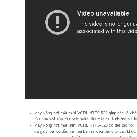
Máy xông hơi mặt mini VGRL NTFS-528 giúp các lỗ chân l
rửa nhẹ với sữa rửa mặt hoặc đắp mặt nạ là những bụi 
Máy xông hơi mặt mini VGRL NTFS-528 có thể tạo hơi i
da giúp loại bỏ dầu và bụi bẩn ra khỏi da, cho bạn khuô