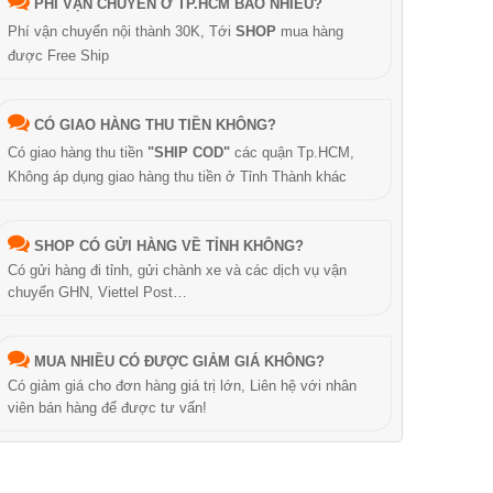
PHÍ VẬN CHUYỂN Ở TP.HCM BAO NHIÊU?
Phí vận chuyển nội thành 30K, Tới
SHOP
mua hàng
được Free Ship
CÓ GIAO HÀNG THU TIỀN KHÔNG?
Có giao hàng thu tiền
"SHIP COD"
các quận Tp.HCM,
Không áp dụng giao hàng thu tiền ở Tỉnh Thành khác
SHOP CÓ GỬI HÀNG VỀ TỈNH KHÔNG?
Có gửi hàng đi tỉnh, gửi chành xe và các dịch vụ vận
chuyển GHN, Viettel Post…
MUA NHIỀU CÓ ĐƯỢC GIẢM GIÁ KHÔNG?
Có giảm giá cho đơn hàng giá trị lớn, Liên hệ với nhân
viên bán hàng để được tư vấn!