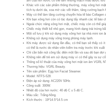
ấm của hơi nước có thể làm những mạch máu được lưu t
Khác với các sản phẩm thông thường, máy xông hơi mặt 
tích tụ dười da, xoa mờ các vết thâm, tăng cường bạch h
Máy có thể làm tăng cường chuyển hóa tế bào Collagen đ
Khi bạn xông hơi còn có tác dụng tấy nhanh các tế bào ch
Ngoài chức năng xông hơi mặt, chiếc máy còn có thể giúp
Chiếc máy thiết kế nhỏ gọn, mang hình dạng trái trứng bắ
Một số lưu ý khi sử dụng máy xông hơi tại nhà mini io
Không sử dụng máy xông trong phòng máy lạnh.
Khi máy được sử dụng lần đầu, có thể bạn sẽ thấy có ít
có thể là nước do nhân viên kiểm tra máy trước khi xuất
Chỉ cần bấn nút công tắc điện một lần và sau đó bạn đợi g
Không nên để trẻ em sử dụng máy vì có thể gây ra sự cố
Thông số kĩ thuật của máy xông hơi mặt ion âm VGRL N
Thương hiệu: VGRL Beauty.
Tên sản phẩm: Egg Ion Facial Steamer.
Model: NTFS-528.
Điện áp sử dụng: AC220V 50Hz.
Công suất: 300W.
Nhiệt độ của hơi nước: 40 độ C ± 5 độ C.
Màu sắc: Trắng-hồng.
Kích thước : 19*14.5*14.5 cm