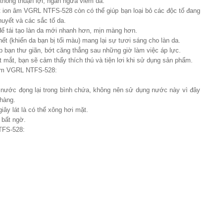
hông thuận lợi, ngăn ngừa viêm da.
ion âm VGRL NTFS-528 còn có thể giúp bạn loại bỏ các độc tố đang
uyết và các sắc tố da.
ể tái tạo làn da mới nhanh hơn, mịn màng hơn.
ết (khiến da bạn bị tối màu) mang lại sự tươi sáng cho làn da.
 bạn thư giãn, bớt căng thẳng sau những giờ làm việc áp lực.
t mắt, bạn sẽ cảm thấy thích thú và tiện lơi khi sử dụng sản phẩm.
n âm VGRL NTFS-528:
 nước đọng lại trong bình chứa, không nên sử dụng nước này vì đây
 hàng.
iây lát là có thể xông hơi mặt.
 bất ngờ.
TFS-528: