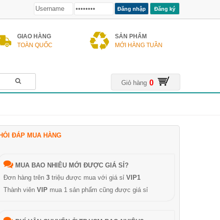
Đăng ký
GIAO HÀNG
SẢN PHẨM
TOÀN QUỐC
MỚI HÀNG TUẦN
0
Giỏ hàng
HỎI ĐÁP MUA HÀNG
MUA BAO NHIÊU MỚI ĐƯỢC GIÁ SỈ?
Đơn hàng trên
3
triệu được mua với giá sỉ
VIP1
Thành viên
VIP
mua 1 sản phẩm cũng được giá sỉ