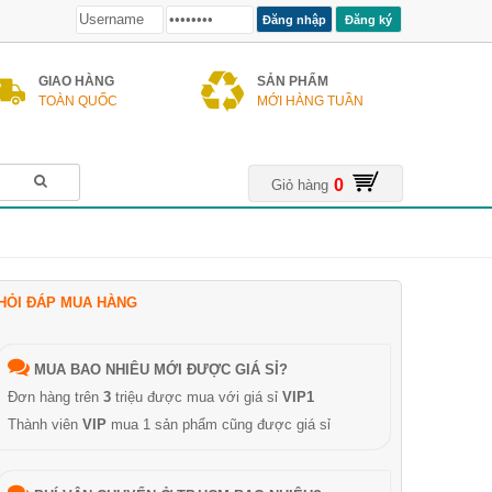
Đăng ký
GIAO HÀNG
SẢN PHẨM
TOÀN QUỐC
MỚI HÀNG TUẦN
0
Giỏ hàng
HỎI ĐÁP MUA HÀNG
MUA BAO NHIÊU MỚI ĐƯỢC GIÁ SỈ?
Đơn hàng trên
3
triệu được mua với giá sỉ
VIP1
Thành viên
VIP
mua 1 sản phẩm cũng được giá sỉ