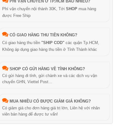
PHÍ VẬN CHUYỂN Ở TP.HCM BAO NHIÊU?
Phí vận chuyển nội thành 30K, Tới
SHOP
mua hàng
được Free Ship
CÓ GIAO HÀNG THU TIỀN KHÔNG?
Có giao hàng thu tiền
"SHIP COD"
các quận Tp.HCM,
Không áp dụng giao hàng thu tiền ở Tỉnh Thành khác
SHOP CÓ GỬI HÀNG VỀ TỈNH KHÔNG?
Có gửi hàng đi tỉnh, gửi chành xe và các dịch vụ vận
chuyển GHN, Viettel Post…
MUA NHIỀU CÓ ĐƯỢC GIẢM GIÁ KHÔNG?
Có giảm giá cho đơn hàng giá trị lớn, Liên hệ với nhân
viên bán hàng để được tư vấn!