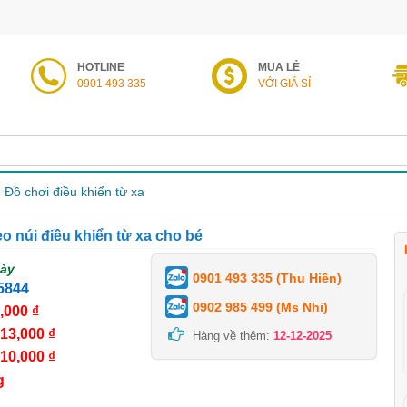
HOTLINE
MUA LẺ
0901 493 335
VỚI GIÁ SỈ
Đồ chơi điều khiển từ xa
eo núi điều khiển từ xa cho bé
gày
0901 493 335 (Thu Hiền)
5844
0902 985 499 (Ms Nhi)
,000 ₫
13,000 ₫
Hàng về thêm:
12-12-2025
10,000 ₫
g