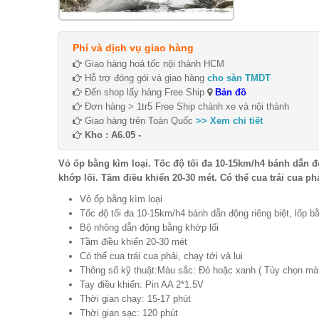
Phí và dịch vụ giao hàng
Giao hàng hoả tốc nội thành HCM
Hỗ trợ đóng gói và giao hàng
cho sàn TMDT
Đến shop lấy hàng Free Ship
Bản đồ
Đơn hàng > 1tr5 Free Ship chành xe và nội thành
Giao hàng trên Toàn Quốc
>> Xem chi tiết
Kho : A6.05 -
Vỏ ốp bằng kìm loại. Tốc độ tối đa 10-15km/h4 bánh dẫn 
khớp lối. Tầm điều khiển 20-30 mét. Có thể cua trái cua ph
Vỏ ốp bằng kìm loại
Tốc độ tối đa 10-15km/h4 bánh dẫn động riêng biệt, lốp 
Bộ nhông dẫn động bằng khớp lối
Tầm điều khiển 20-30 mét
Có thể cua trái cua phải, chạy tới và lui
Thông số kỹ thuật:Màu sắc: Đỏ hoặc xanh ( Tùy chọn mà
Tay điều khiển: Pin AA 2*1.5V
Thời gian chạy: 15-17 phút
Thời gian sạc: 120 phút