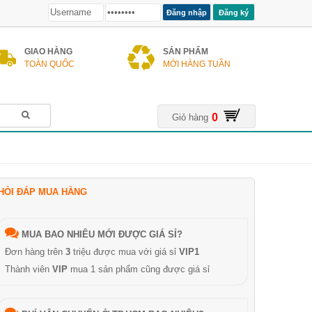
Đăng ký
GIAO HÀNG
SẢN PHẨM
TOÀN QUỐC
MỚI HÀNG TUẦN
0
Giỏ hàng
HỎI ĐÁP MUA HÀNG
MUA BAO NHIÊU MỚI ĐƯỢC GIÁ SỈ?
Đơn hàng trên
3
triệu được mua với giá sỉ
VIP1
Thành viên
VIP
mua 1 sản phẩm cũng được giá sỉ