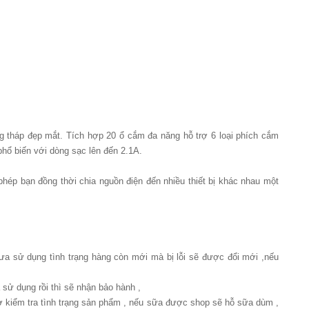
g tháp đẹp mắt. Tích hợp 20 ổ cắm đa năng hỗ trợ 6 loại phích cắm
hổ biến với dòng sạc lên đến 2.1A.
phép bạn đồng thời chia nguồn điện đến nhiều thiết bị khác nhau một
a sử dụng tình trạng hàng còn mới mà bị lỗi sẽ được đổi mới ,nếu
sử dụng rồi thì sẽ nhận bảo hành ,
ợ kiểm tra tình trạng sản phẩm , nếu sữa được shop sẽ hỗ sữa dùm ,