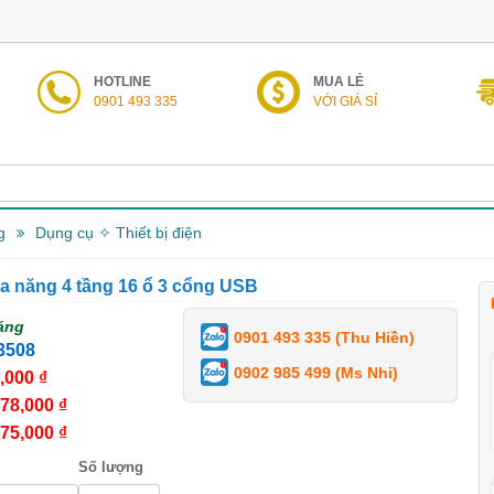
HOTLINE
MUA LẺ
0901 493 335
VỚI GIÁ SỈ
g
Dụng cụ ✧ Thiết bị điện
a năng 4 tầng 16 ổ 3 cổng USB
áng
0901 493 335 (Thu Hiền)
3508
0902 985 499 (Ms Nhi)
,000 ₫
78,000 ₫
75,000 ₫
Số lượng