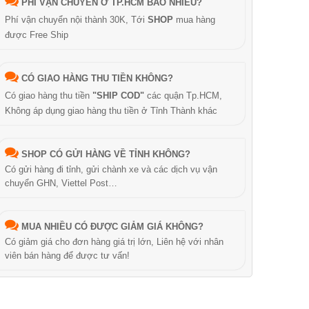
PHÍ VẬN CHUYỂN Ở TP.HCM BAO NHIÊU?
Phí vận chuyển nội thành 30K, Tới
SHOP
mua hàng
được Free Ship
CÓ GIAO HÀNG THU TIỀN KHÔNG?
Có giao hàng thu tiền
"SHIP COD"
các quận Tp.HCM,
Không áp dụng giao hàng thu tiền ở Tỉnh Thành khác
SHOP CÓ GỬI HÀNG VỀ TỈNH KHÔNG?
Có gửi hàng đi tỉnh, gửi chành xe và các dịch vụ vận
chuyển GHN, Viettel Post…
MUA NHIỀU CÓ ĐƯỢC GIẢM GIÁ KHÔNG?
Có giảm giá cho đơn hàng giá trị lớn, Liên hệ với nhân
viên bán hàng để được tư vấn!