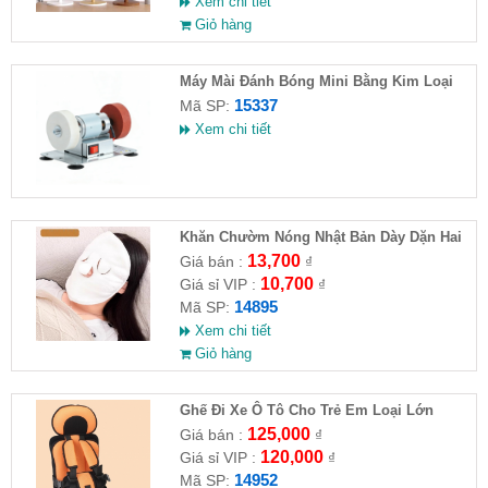
Xem chi tiết
Giỏ hàng
Máy Mài Đánh Bóng Mini Bằng Kim Loại
15337
Mã SP:
Xem chi tiết
Khăn Chườm Nóng Nhật Bản Dày Dặn Hai
Lớp
13,700
Giá bán :
₫
10,700
Giá sỉ VIP :
₫
14895
Mã SP:
Xem chi tiết
Giỏ hàng
Ghế Đi Xe Ô Tô Cho Trẻ Em Loại Lớn
56x24x36
125,000
Giá bán :
₫
120,000
Giá sỉ VIP :
₫
14952
Mã SP: