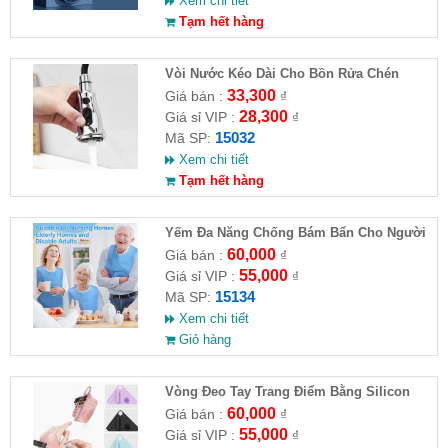
Xem chi tiết
Tạm hết hàng
Vòi Nước Kéo Dài Cho Bồn Rửa Chén
33,300
Giá bán :
₫
28,300
Giá sỉ VIP :
₫
15032
Mã SP:
Xem chi tiết
Tạm hết hàng
Yếm Đa Năng Chống Bám Bẩn Cho Người
Cao Tuổi
60,000
Giá bán :
₫
55,000
Giá sỉ VIP :
₫
15134
Mã SP:
Xem chi tiết
Giỏ hàng
Vòng Đeo Tay Trang Điểm Bằng Silicon
60,000
Giá bán :
₫
55,000
Giá sỉ VIP :
₫