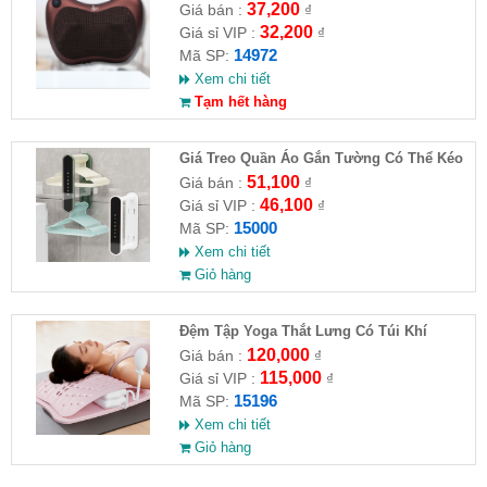
37,200
Giá bán :
₫
32,200
Giá sỉ VIP :
₫
14972
Mã SP:
Xem chi tiết
Tạm hết hàng
Giá Treo Quần Áo Gắn Tường Có Thể Kéo
Dài
51,100
Giá bán :
₫
46,100
Giá sỉ VIP :
₫
15000
Mã SP:
Xem chi tiết
Giỏ hàng
Đệm Tập Yoga Thắt Lưng Có Túi Khí
120,000
Giá bán :
₫
115,000
Giá sỉ VIP :
₫
15196
Mã SP:
Xem chi tiết
Giỏ hàng