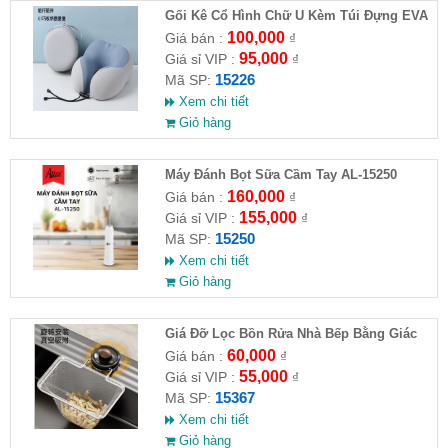
Gối Kê Cổ Hình Chữ U Kèm Túi Đựng EVA
100,000
Giá bán :
₫
95,000
Giá sỉ VIP :
₫
15226
Mã SP:
Xem chi tiết
Giỏ hàng
Máy Đánh Bọt Sữa Cầm Tay AL-15250
160,000
Giá bán :
₫
155,000
Giá sỉ VIP :
₫
15250
Mã SP:
Xem chi tiết
Giỏ hàng
Giá Đỡ Lọc Bồn Rửa Nhà Bếp Bằng Giác
Hút (Kèm 50 Túi Lọc)
60,000
Giá bán :
₫
55,000
Giá sỉ VIP :
₫
15367
Mã SP:
Xem chi tiết
Giỏ hàng