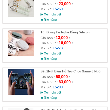
23,000
Giá sỉ VIP :
₫
15260
Mã SP:
Xem chi tiết
Giỏ hàng
Túi Đựng Tai Nghe Bằng Silicon
13,000
Giá bán :
₫
10,000
Giá sỉ VIP :
₫
15273
Mã SP:
Xem chi tiết
Giỏ hàng
Sét 2Nút Bấm Hỗ Trợ Chơi Game 6 Ngón
G21
68,000
Giá bán :
₫
63,000
Giá sỉ VIP :
₫
15290
Mã SP:
Xem chi tiết
Giỏ hàng