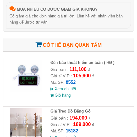
MUA NHIỀU CÓ ĐƯỢC GIẢM GIÁ KHÔNG?
Có giảm giá cho đơn hàng giá trị lớn, Liên hệ với nhân viên bán
hàng để được tư vấn!
CÓ THỂ BẠN QUAN TÂM
Đèn báo thoát hiểm an toàn ( HĐ )
111,100
Giá bán :
₫
105,600
Giá sỉ VIP :
₫
8552
Mã SP:
Xem chi tiết
Giỏ hàng
Giá Treo Đồ Bằng Gỗ
194,000
Giá bán :
₫
189,000
Giá sỉ VIP :
₫
15182
Mã SP: