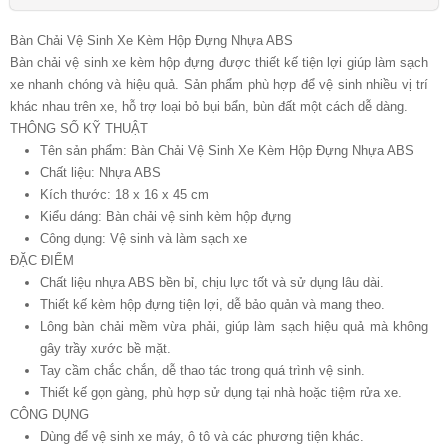
Bàn Chải Vệ Sinh Xe Kèm Hộp Đựng Nhựa ABS
Bàn chải vệ sinh xe kèm hộp đựng được thiết kế tiện lợi giúp làm sạch
xe nhanh chóng và hiệu quả. Sản phẩm phù hợp để vệ sinh nhiều vị trí
khác nhau trên xe, hỗ trợ loại bỏ bụi bẩn, bùn đất một cách dễ dàng.
THÔNG SỐ KỸ THUẬT
Tên sản phẩm: Bàn Chải Vệ Sinh Xe Kèm Hộp Đựng Nhựa ABS
Chất liệu: Nhựa ABS
Kích thước: 18 x 16 x 45 cm
Kiểu dáng: Bàn chải vệ sinh kèm hộp đựng
Công dụng: Vệ sinh và làm sạch xe
ĐẶC ĐIỂM
Chất liệu nhựa ABS bền bỉ, chịu lực tốt và sử dụng lâu dài.
Thiết kế kèm hộp đựng tiện lợi, dễ bảo quản và mang theo.
Lông bàn chải mềm vừa phải, giúp làm sạch hiệu quả mà không
gây trầy xước bề mặt.
Tay cầm chắc chắn, dễ thao tác trong quá trình vệ sinh.
Thiết kế gọn gàng, phù hợp sử dụng tại nhà hoặc tiệm rửa xe.
CÔNG DỤNG
Dùng để vệ sinh xe máy, ô tô và các phương tiện khác.