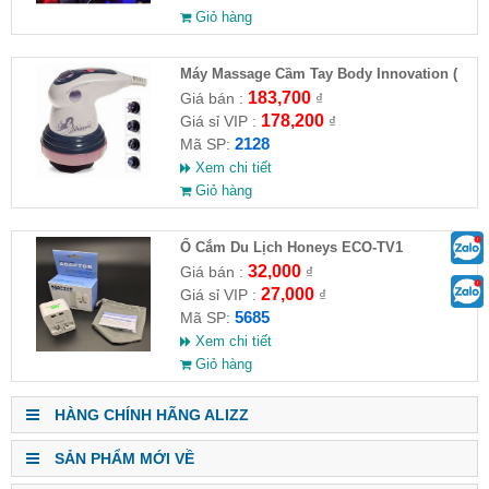
Giỏ hàng
Máy Massage Cầm Tay Body Innovation (
HĐ )
183,700
Giá bán :
₫
178,200
Giá sỉ VIP :
₫
2128
Mã SP:
Xem chi tiết
Giỏ hàng
Ổ Cắm Du Lịch Honeys ECO-TV1
32,000
Giá bán :
₫
27,000
Giá sỉ VIP :
₫
5685
Mã SP:
Xem chi tiết
Giỏ hàng
HÀNG CHÍNH HÃNG ALIZZ
SẢN PHẨM MỚI VỀ