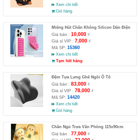
Xem chi tiết
Giỏ hàng
Miếng Hút Chân Không Silicon Dán Điện
Thoại
10,000
Giá bán :
₫
7,000
Giá sỉ VIP :
₫
15360
Mã SP:
Xem chi tiết
Tạm hết hàng
Đệm Tựa Lưng Ghế Ngồi Ô Tô
83,000
Giá bán :
₫
78,000
Giá sỉ VIP :
₫
14420
Mã SP:
Xem chi tiết
Giỏ hàng
Chăn Ngủ Trưa Văn Phòng 115x90cm
77,000
Giá bán :
₫