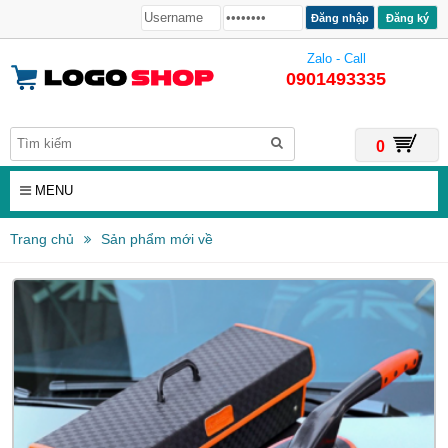
Đăng ký
Zalo - Call
0901493335
0
MENU
Trang chủ
Sản phẩm mới về