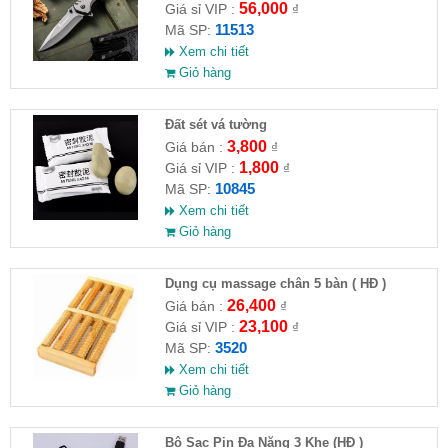
56,000
Giá sỉ VIP :
₫
11513
Mã SP:
Xem chi tiết
Giỏ hàng
Đất sét vá tường
3,800
Giá bán :
₫
1,800
Giá sỉ VIP :
₫
10845
Mã SP:
Xem chi tiết
Giỏ hàng
Dụng cụ massage chân 5 bàn ( HĐ )
26,400
Giá bán :
₫
23,100
Giá sỉ VIP :
₫
3520
Mã SP:
Xem chi tiết
Giỏ hàng
Bộ Sạc Pin Đa Năng 3 Khe (HĐ )