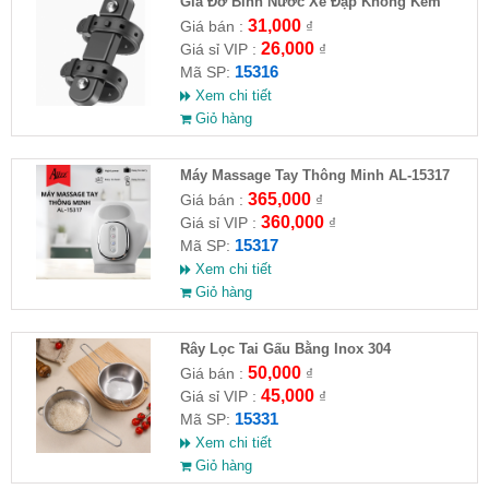
Giá Đỡ Bình Nước Xe Đạp Không Kèm
Khung Đỡ
31,000
Giá bán :
₫
26,000
Giá sỉ VIP :
₫
15316
Mã SP:
Xem chi tiết
Giỏ hàng
Máy Massage Tay Thông Minh AL-15317
365,000
Giá bán :
₫
360,000
Giá sỉ VIP :
₫
15317
Mã SP:
Xem chi tiết
Giỏ hàng
Rây Lọc Tai Gấu Bằng Inox 304
50,000
Giá bán :
₫
45,000
Giá sỉ VIP :
₫
15331
Mã SP:
Xem chi tiết
Giỏ hàng