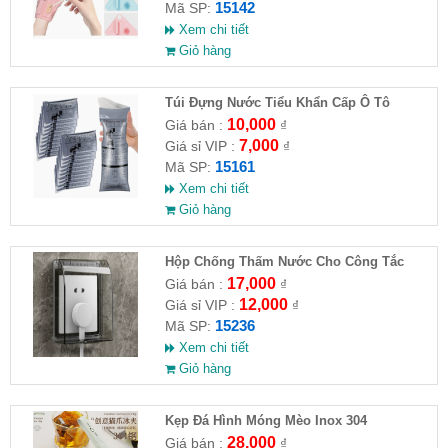
15142
Mã SP:
Xem chi tiết
Giỏ hàng
Túi Đựng Nước Tiểu Khẩn Cấp Ô Tô
10,000
Giá bán :
₫
7,000
Giá sỉ VIP :
₫
15161
Mã SP:
Xem chi tiết
Giỏ hàng
Hộp Chống Thấm Nước Cho Công Tắc
Phòng Tắm
17,000
Giá bán :
₫
12,000
Giá sỉ VIP :
₫
15236
Mã SP:
Xem chi tiết
Giỏ hàng
Kẹp Đá Hình Móng Mèo Inox 304
28,000
Giá bán :
₫