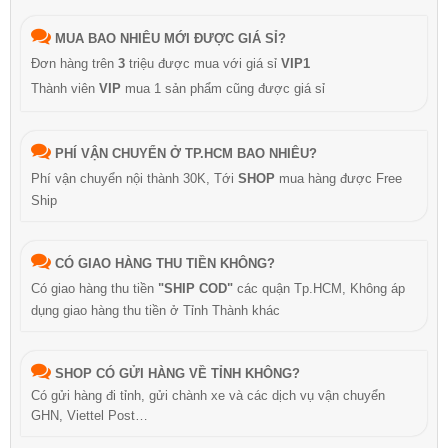
MUA BAO NHIÊU MỚI ĐƯỢC GIÁ SỈ?
Đơn hàng trên
3
triệu được mua với giá sỉ
VIP1
Thành viên
VIP
mua 1 sản phẩm cũng được giá sỉ
PHÍ VẬN CHUYỂN Ở TP.HCM BAO NHIÊU?
Phí vận chuyển nội thành 30K, Tới
SHOP
mua hàng được Free
Ship
CÓ GIAO HÀNG THU TIỀN KHÔNG?
Có giao hàng thu tiền
"SHIP COD"
các quận Tp.HCM, Không áp
dụng giao hàng thu tiền ở Tỉnh Thành khác
SHOP CÓ GỬI HÀNG VỀ TỈNH KHÔNG?
Có gửi hàng đi tỉnh, gửi chành xe và các dịch vụ vận chuyển
GHN, Viettel Post…