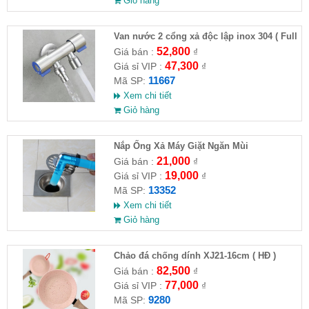
Giỏ hàng
Van nước 2 cổng xả độc lập inox 304 ( Full
VAT )
52,800
Giá bán :
₫
47,300
Giá sỉ VIP :
₫
11667
Mã SP:
Xem chi tiết
Giỏ hàng
Nắp Ống Xả Máy Giặt Ngăn Mùi
21,000
Giá bán :
₫
19,000
Giá sỉ VIP :
₫
13352
Mã SP:
Xem chi tiết
Giỏ hàng
Chảo đá chống dính XJ21-16cm ( HĐ )
82,500
Giá bán :
₫
77,000
Giá sỉ VIP :
₫
9280
Mã SP: