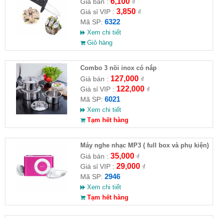
6,100
Giá bán :
₫
3,850
Giá sỉ VIP :
₫
6322
Mã SP:
Xem chi tiết
Giỏ hàng
Combo 3 nồi inox có nắp
127,000
Giá bán :
₫
122,000
Giá sỉ VIP :
₫
6021
Mã SP:
Xem chi tiết
Tạm hết hàng
Máy nghe nhạc MP3 ( full box và phụ kiện)
35,000
Giá bán :
₫
29,000
Giá sỉ VIP :
₫
2946
Mã SP:
Xem chi tiết
Tạm hết hàng