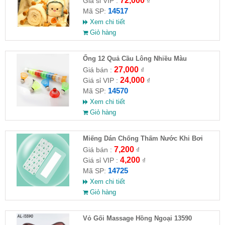
72,000
Giá sỉ VIP :
₫
14517
Mã SP:
Xem chi tiết
Giỏ hàng
Ống 12 Quả Cầu Lông Nhiều Màu
27,000
Giá bán :
₫
24,000
Giá sỉ VIP :
₫
14570
Mã SP:
Xem chi tiết
Giỏ hàng
Miếng Dán Chống Thấm Nước Khi Bơi
7,200
Giá bán :
₫
4,200
Giá sỉ VIP :
₫
14725
Mã SP:
Xem chi tiết
Giỏ hàng
Vỏ Gối Massage Hồng Ngoại 13590