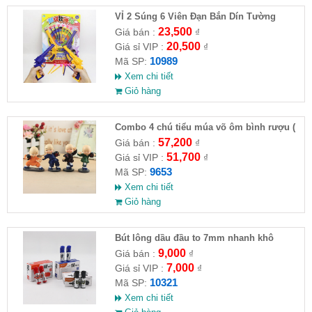
VỈ 2 Súng 6 Viên Đạn Bắn Dín Tường
23,500
Giá bán :
₫
20,500
Giá sỉ VIP :
₫
10989
Mã SP:
Xem chi tiết
Giỏ hàng
Combo 4 chú tiểu múa võ ôm bình rượu (
HĐ )
57,200
Giá bán :
₫
51,700
Giá sỉ VIP :
₫
9653
Mã SP:
Xem chi tiết
Giỏ hàng
Bút lông dầu đầu to 7mm nhanh khô
9,000
Giá bán :
₫
7,000
Giá sỉ VIP :
₫
10321
Mã SP:
Xem chi tiết