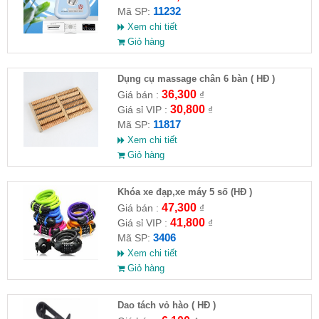
11232
Mã SP:
Xem chi tiết
Giỏ hàng
Dụng cụ massage chân 6 bàn ( HĐ )
36,300
Giá bán :
₫
30,800
Giá sỉ VIP :
₫
11817
Mã SP:
Xem chi tiết
Giỏ hàng
Khóa xe đạp,xe máy 5 số (HĐ )
47,300
Giá bán :
₫
41,800
Giá sỉ VIP :
₫
3406
Mã SP:
Xem chi tiết
Giỏ hàng
Dao tách vỏ hào ( HĐ )