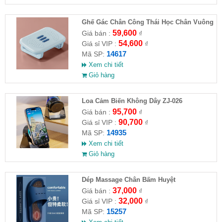
Ghế Gác Chân Công Thái Học Chân Vuông
59,600
Giá bán :
₫
54,600
Giá sỉ VIP :
₫
14617
Mã SP:
Xem chi tiết
Giỏ hàng
Loa Cảm Biến Không Dây ZJ-026
95,700
Giá bán :
₫
90,700
Giá sỉ VIP :
₫
14935
Mã SP:
Xem chi tiết
Giỏ hàng
Dép Massage Chân Bấm Huyệt
37,000
Giá bán :
₫
32,000
Giá sỉ VIP :
₫
15257
Mã SP: