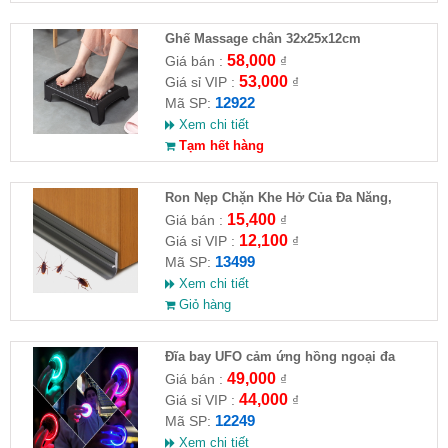
Ghế Massage chân 32x25x12cm
58,000
Giá bán :
₫
53,000
Giá sỉ VIP :
₫
12922
Mã SP:
Xem chi tiết
Tạm hết hàng
Ron Nẹp Chặn Khe Hở Của Đa Năng,
Chống Côn Trùng( HĐ )
15,400
Giá bán :
₫
12,100
Giá sỉ VIP :
₫
13499
Mã SP:
Xem chi tiết
Giỏ hàng
Đĩa bay UFO cảm ứng hồng ngoại đa
chiều tự động bay về
49,000
Giá bán :
₫
44,000
Giá sỉ VIP :
₫
12249
Mã SP:
Xem chi tiết