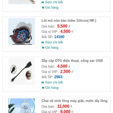
Xem chi tiết
Giỏ hàng
Lót mũ nón bảo hiểm Silicon( HĐ )
5,500
Giá bán :
₫
4,500
Giá sỉ VIP :
₫
14160
Mã SP:
Xem chi tiết
Giỏ hàng
Dây cáp OTG điện thoại, cổng sạc USB
4,500
Giá bán :
₫
2,500
Giá sỉ VIP :
₫
2963
Mã SP:
Xem chi tiết
Giỏ hàng
Chai vệ sinh lồng máy giặt, nước tẩy lồng
máy giặt CLEANING FLUID
11,000
Giá bán :
₫
9,000
Giá sỉ VIP :
₫