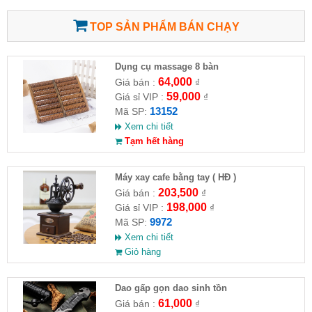
TOP SẢN PHẨM BÁN CHẠY
Dụng cụ massage 8 bàn
64,000
Giá bán :
₫
59,000
Giá sỉ VIP :
₫
13152
Mã SP:
Xem chi tiết
Tạm hết hàng
Máy xay cafe bằng tay ( HĐ )
203,500
Giá bán :
₫
198,000
Giá sỉ VIP :
₫
9972
Mã SP:
Xem chi tiết
Giỏ hàng
Dao gấp gọn dao sinh tồn
61,000
Giá bán :
₫