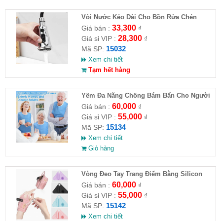
Vòi Nước Kéo Dài Cho Bồn Rửa Chén
33,300
Giá bán :
₫
28,300
Giá sỉ VIP :
₫
15032
Mã SP:
Xem chi tiết
Tạm hết hàng
Yếm Đa Năng Chống Bám Bẩn Cho Người
Cao Tuổi
60,000
Giá bán :
₫
55,000
Giá sỉ VIP :
₫
15134
Mã SP:
Xem chi tiết
Giỏ hàng
Vòng Đeo Tay Trang Điểm Bằng Silicon
60,000
Giá bán :
₫
55,000
Giá sỉ VIP :
₫
15142
Mã SP:
Xem chi tiết