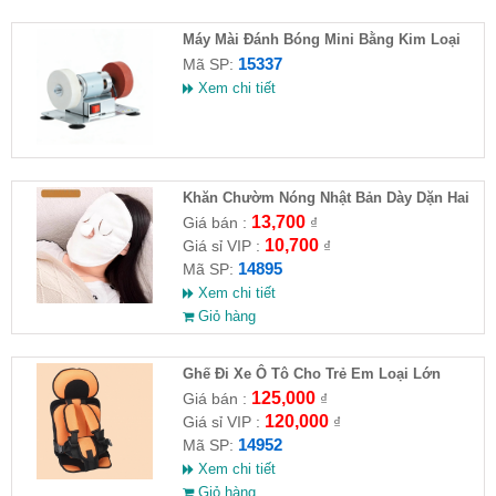
Máy Mài Đánh Bóng Mini Bằng Kim Loại
15337
Mã SP:
Xem chi tiết
Khăn Chườm Nóng Nhật Bản Dày Dặn Hai
Lớp
13,700
Giá bán :
₫
10,700
Giá sỉ VIP :
₫
14895
Mã SP:
Xem chi tiết
Giỏ hàng
Ghế Đi Xe Ô Tô Cho Trẻ Em Loại Lớn
56x24x36
125,000
Giá bán :
₫
120,000
Giá sỉ VIP :
₫
14952
Mã SP:
Xem chi tiết
Giỏ hàng