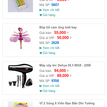
5607
Mã SP:
Xem chi tiết
Giỏ hàng
​Búp bê cảm ứng biết bay
55,000
Giá bán :
₫
50,000
Giá sỉ VIP :
₫
2628
Mã SP:
Xem chi tiết
Giỏ hàng
Máy sấy tóc Deliya DLY-8018 - 2200
94,000
Giá bán :
₫
89,000
Giá sỉ VIP :
₫
9356
Mã SP:
Xem chi tiết
Giỏ hàng
VỈ 2 Súng 6 Viên Đạn Bắn Dín Tường