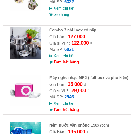
6322
Mã SP:
Xem chi tiết
Giỏ hàng
Combo 3 nồi inox có nắp
127,000
Giá bán :
₫
122,000
Giá sỉ VIP :
₫
6021
Mã SP:
Xem chi tiết
Tạm hết hàng
Máy nghe nhạc MP3 ( full box và phụ kiện)
35,000
Giá bán :
₫
29,000
Giá sỉ VIP :
₫
2946
Mã SP:
Xem chi tiết
Tạm hết hàng
Nệm nước văn phòng 190x75cm
195,000
Giá bán :
₫