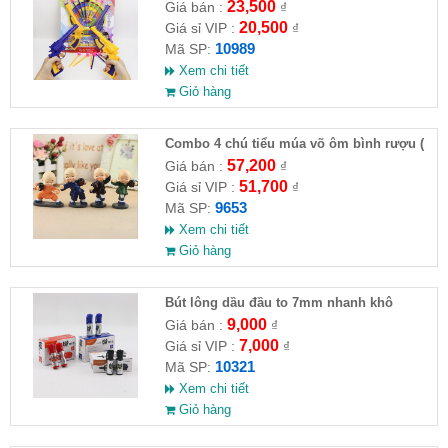
23,500
Giá bán :
₫
20,500
Giá sỉ VIP :
₫
10989
Mã SP:
Xem chi tiết
Giỏ hàng
Combo 4 chú tiểu múa võ ôm bình rượu (
HĐ )
57,200
Giá bán :
₫
51,700
Giá sỉ VIP :
₫
9653
Mã SP:
Xem chi tiết
Giỏ hàng
Bút lông dầu đầu to 7mm nhanh khô
9,000
Giá bán :
₫
7,000
Giá sỉ VIP :
₫
10321
Mã SP:
Xem chi tiết
Giỏ hàng