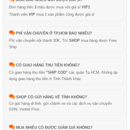
Đơn hàng trên
3
triệu được mua với giá sỉ
VIP1
Thành viên
VIP
mua 1 sản phẩm cũng được giá sỉ
PHÍ VẬN CHUYỂN Ở TP.HCM BAO NHIÊU?
Phí vận chuyển nội thành 30K, Tới
SHOP
mua hàng được Free
Ship
CÓ GIAO HÀNG THU TIỀN KHÔNG?
Có giao hàng thu tiền
"SHIP COD"
các quận Tp.HCM, Không áp
dụng giao hàng thu tiền ở Tỉnh Thành khác
SHOP CÓ GỬI HÀNG VỀ TỈNH KHÔNG?
Có gửi hàng đi tỉnh, gửi chành xe và các dịch vụ vận chuyển
GHN, Viettel Post…
MUA NHIỀU CÓ ĐƯỢC GIẢM GIÁ KHÔNG?