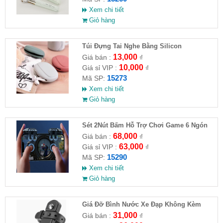
Xem chi tiết
Giỏ hàng
Túi Đựng Tai Nghe Bằng Silicon
13,000
Giá bán :
₫
10,000
Giá sỉ VIP :
₫
15273
Mã SP:
Xem chi tiết
Giỏ hàng
Sét 2Nút Bấm Hỗ Trợ Chơi Game 6 Ngón
G21
68,000
Giá bán :
₫
63,000
Giá sỉ VIP :
₫
15290
Mã SP:
Xem chi tiết
Giỏ hàng
Giá Đỡ Bình Nước Xe Đạp Không Kèm
Khung Đỡ
31,000
Giá bán :
₫