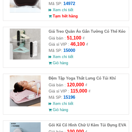
14972
Mã SP:
Xem chi tiết
Tạm hết hàng
Giá Treo Quần Áo Gắn Tường Có Thể Kéo
Dài
51,100
Giá bán :
₫
46,100
Giá sỉ VIP :
₫
15000
Mã SP:
Xem chi tiết
Giỏ hàng
Đệm Tập Yoga Thắt Lưng Có Túi Khí
120,000
Giá bán :
₫
115,000
Giá sỉ VIP :
₫
15196
Mã SP:
Xem chi tiết
Giỏ hàng
Gối Kê Cổ Hình Chữ U Kèm Túi Đựng EVA
100,000
Giá bán :
₫