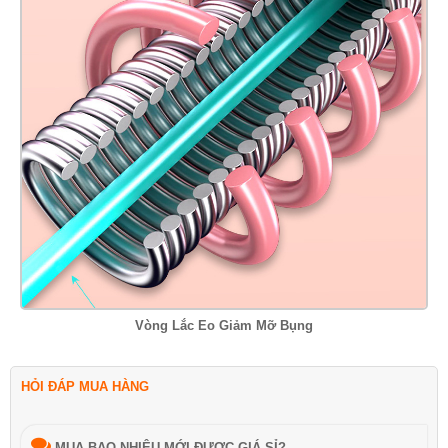
Vòng Lắc Eo Giảm Mỡ Bụng
HỎI ĐÁP MUA HÀNG
MUA BAO NHIÊU MỚI ĐƯỢC GIÁ SỈ?