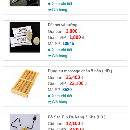
Xem chi tiết
Giỏ hàng
Đất sét vá tường
3,800
Giá bán :
₫
1,800
Giá sỉ VIP :
₫
10845
Mã SP:
Xem chi tiết
Giỏ hàng
Dụng cụ massage chân 5 bàn ( HĐ )
26,400
Giá bán :
₫
23,100
Giá sỉ VIP :
₫
3520
Mã SP:
Xem chi tiết
Giỏ hàng
Bộ Sạc Pin Đa Năng 3 Khe (HĐ )
12,100
Giá bán :
₫
8,800
Giá sỉ VIP :
₫