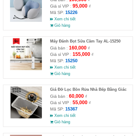
95,000
Giá sỉ VIP :
₫
15226
Mã SP:
Xem chi tiết
Giỏ hàng
Máy Đánh Bọt Sữa Cầm Tay AL-15250
160,000
Giá bán :
₫
155,000
Giá sỉ VIP :
₫
15250
Mã SP:
Xem chi tiết
Giỏ hàng
Giá Đỡ Lọc Bồn Rửa Nhà Bếp Bằng Giác
Hút (Kèm 50 Túi Lọc)
60,000
Giá bán :
₫
55,000
Giá sỉ VIP :
₫
15367
Mã SP:
Xem chi tiết
Giỏ hàng