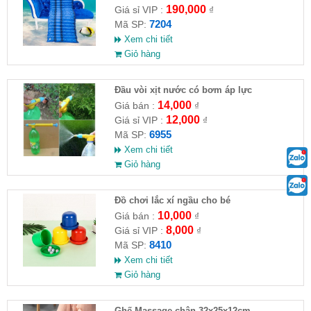
190,000
Giá sỉ VIP :
₫
7204
Mã SP:
Xem chi tiết
Giỏ hàng
Đầu vòi xịt nước có bơm áp lực
14,000
Giá bán :
₫
12,000
Giá sỉ VIP :
₫
6955
Mã SP:
Xem chi tiết
Giỏ hàng
Đồ chơi lắc xí ngầu cho bé
10,000
Giá bán :
₫
8,000
Giá sỉ VIP :
₫
8410
Mã SP:
Xem chi tiết
Giỏ hàng
Ghế Massage chân 32x25x12cm