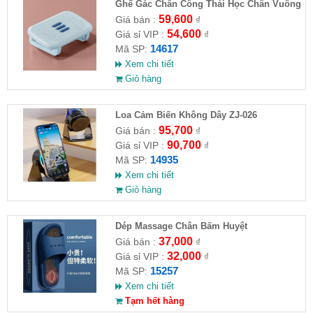
Ghế Gác Chân Công Thái Học Chân Vuông
59,600
Giá bán :
₫
54,600
Giá sỉ VIP :
₫
14617
Mã SP:
Xem chi tiết
Giỏ hàng
Loa Cảm Biến Không Dây ZJ-026
95,700
Giá bán :
₫
90,700
Giá sỉ VIP :
₫
14935
Mã SP:
Xem chi tiết
Giỏ hàng
Dép Massage Chân Bấm Huyệt
37,000
Giá bán :
₫
32,000
Giá sỉ VIP :
₫
15257
Mã SP:
Xem chi tiết
Tạm hết hàng