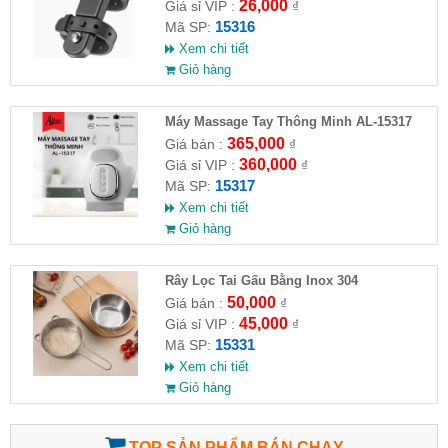
26,000
Giá sỉ VIP :
₫
15316
Mã SP:
Xem chi tiết
Giỏ hàng
Máy Massage Tay Thông Minh AL-15317
365,000
Giá bán :
₫
360,000
Giá sỉ VIP :
₫
15317
Mã SP:
Xem chi tiết
Giỏ hàng
Rây Lọc Tai Gấu Bằng Inox 304
50,000
Giá bán :
₫
45,000
Giá sỉ VIP :
₫
15331
Mã SP:
Xem chi tiết
Giỏ hàng
TOP SẢN PHẨM BÁN CHẠY