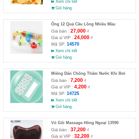
Xem chi tiết
Giỏ hàng
Ống 12 Quả Cầu Lông Nhiều Màu
27,000
Giá bán :
₫
24,000
Giá sỉ VIP :
₫
14570
Mã SP:
Xem chi tiết
Giỏ hàng
Miếng Dán Chống Thấm Nước Khi Bơi
7,200
Giá bán :
₫
4,200
Giá sỉ VIP :
₫
14725
Mã SP:
Xem chi tiết
Giỏ hàng
Vỏ Gối Massage Hồng Ngoại 13590
37,200
Giá bán :
₫
32,200
Giá sỉ VIP :
₫