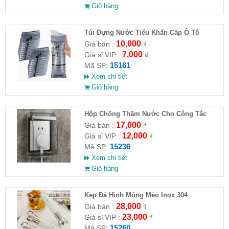
Giỏ hàng
Túi Đựng Nước Tiểu Khẩn Cấp Ô Tô
10,000
Giá bán :
₫
7,000
Giá sỉ VIP :
₫
15161
Mã SP:
Xem chi tiết
Giỏ hàng
Hộp Chống Thấm Nước Cho Công Tắc
Phòng Tắm
17,000
Giá bán :
₫
12,000
Giá sỉ VIP :
₫
15236
Mã SP:
Xem chi tiết
Giỏ hàng
Kẹp Đá Hình Móng Mèo Inox 304
28,000
Giá bán :
₫
23,000
Giá sỉ VIP :
₫
15260
Mã SP: