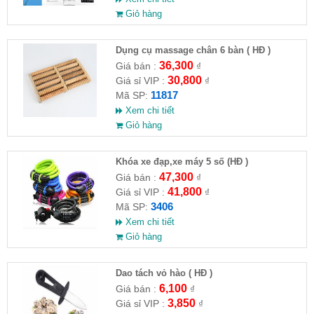
Giỏ hàng
Dụng cụ massage chân 6 bàn ( HĐ )
36,300
Giá bán :
₫
30,800
Giá sỉ VIP :
₫
11817
Mã SP:
Xem chi tiết
Giỏ hàng
Khóa xe đạp,xe máy 5 số (HĐ )
47,300
Giá bán :
₫
41,800
Giá sỉ VIP :
₫
3406
Mã SP:
Xem chi tiết
Giỏ hàng
Dao tách vỏ hào ( HĐ )
6,100
Giá bán :
₫
3,850
Giá sỉ VIP :
₫