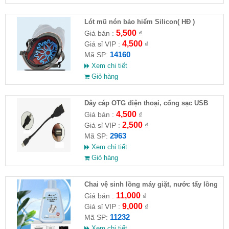
Lót mũ nón bảo hiểm Silicon( HĐ )
5,500
Giá bán :
₫
4,500
Giá sỉ VIP :
₫
14160
Mã SP:
Xem chi tiết
Giỏ hàng
Dây cáp OTG điện thoại, cổng sạc USB
4,500
Giá bán :
₫
2,500
Giá sỉ VIP :
₫
2963
Mã SP:
Xem chi tiết
Giỏ hàng
Chai vệ sinh lồng máy giặt, nước tẩy lồng
máy giặt CLEANING FLUID
11,000
Giá bán :
₫
9,000
Giá sỉ VIP :
₫
11232
Mã SP:
Xem chi tiết