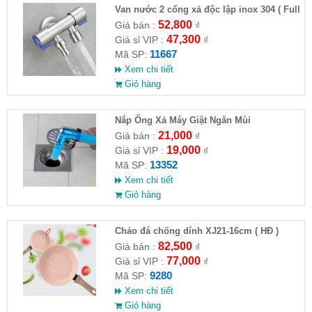
Van nước 2 cổng xả độc lập inox 304 ( Full
VAT )
52,800
Giá bán :
₫
47,300
Giá sỉ VIP :
₫
11667
Mã SP:
Xem chi tiết
Giỏ hàng
Nắp Ống Xả Máy Giặt Ngăn Mùi
21,000
Giá bán :
₫
19,000
Giá sỉ VIP :
₫
13352
Mã SP:
Xem chi tiết
Giỏ hàng
Chảo đá chống dính XJ21-16cm ( HĐ )
82,500
Giá bán :
₫
77,000
Giá sỉ VIP :
₫
9280
Mã SP:
Xem chi tiết
Giỏ hàng