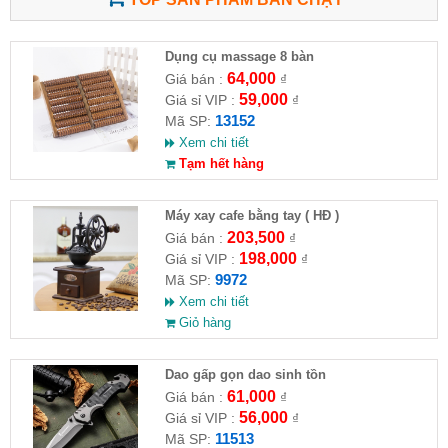
Dụng cụ massage 8 bàn
64,000
Giá bán :
₫
59,000
Giá sỉ VIP :
₫
13152
Mã SP:
Xem chi tiết
Tạm hết hàng
Máy xay cafe bằng tay ( HĐ )
203,500
Giá bán :
₫
198,000
Giá sỉ VIP :
₫
9972
Mã SP:
Xem chi tiết
Giỏ hàng
Dao gấp gọn dao sinh tồn
61,000
Giá bán :
₫
56,000
Giá sỉ VIP :
₫
11513
Mã SP: