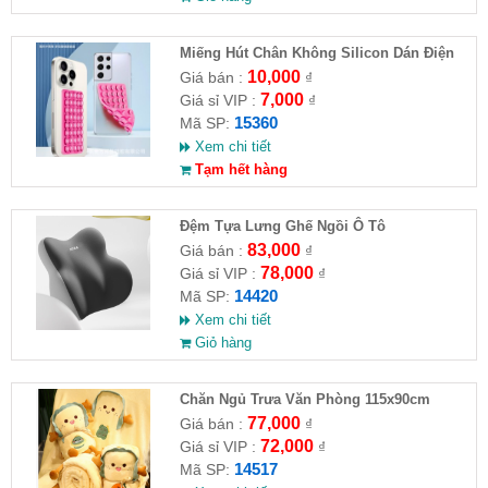
Miếng Hút Chân Không Silicon Dán Điện
Thoại
10,000
Giá bán :
₫
7,000
Giá sỉ VIP :
₫
15360
Mã SP:
Xem chi tiết
Tạm hết hàng
Đệm Tựa Lưng Ghế Ngồi Ô Tô
83,000
Giá bán :
₫
78,000
Giá sỉ VIP :
₫
14420
Mã SP:
Xem chi tiết
Giỏ hàng
Chăn Ngủ Trưa Văn Phòng 115x90cm
77,000
Giá bán :
₫
72,000
Giá sỉ VIP :
₫
14517
Mã SP: