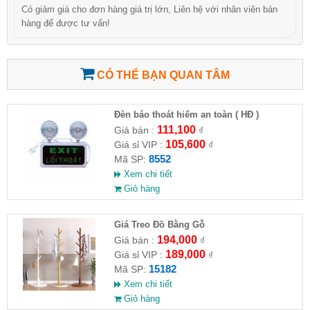
Có giảm giá cho đơn hàng giá trị lớn, Liên hệ với nhân viên bán
hàng để được tư vấn!
CÓ THỂ BẠN QUAN TÂM
Đèn báo thoát hiểm an toàn ( HĐ )
111,100
Giá bán :
₫
105,600
Giá sỉ VIP :
₫
8552
Mã SP:
Xem chi tiết
Giỏ hàng
Giá Treo Đồ Bằng Gỗ
194,000
Giá bán :
₫
189,000
Giá sỉ VIP :
₫
15182
Mã SP:
Xem chi tiết
Giỏ hàng