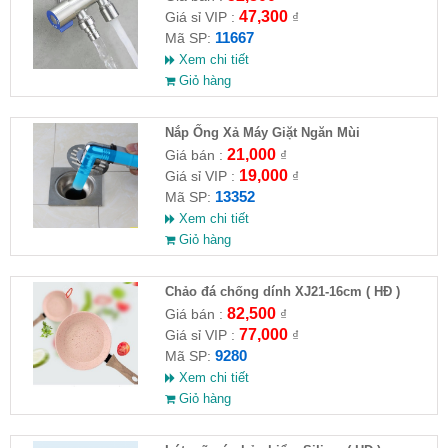
47,300
Giá sỉ VIP :
₫
11667
Mã SP:
Xem chi tiết
Giỏ hàng
Nắp Ống Xả Máy Giặt Ngăn Mùi
21,000
Giá bán :
₫
19,000
Giá sỉ VIP :
₫
13352
Mã SP:
Xem chi tiết
Giỏ hàng
Chảo đá chống dính XJ21-16cm ( HĐ )
82,500
Giá bán :
₫
77,000
Giá sỉ VIP :
₫
9280
Mã SP:
Xem chi tiết
Giỏ hàng