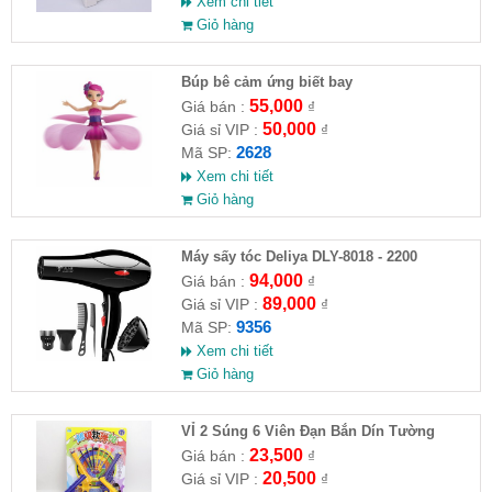
Xem chi tiết
Giỏ hàng
​Búp bê cảm ứng biết bay
55,000
Giá bán :
₫
50,000
Giá sỉ VIP :
₫
2628
Mã SP:
Xem chi tiết
Giỏ hàng
Máy sấy tóc Deliya DLY-8018 - 2200
94,000
Giá bán :
₫
89,000
Giá sỉ VIP :
₫
9356
Mã SP:
Xem chi tiết
Giỏ hàng
VỈ 2 Súng 6 Viên Đạn Bắn Dín Tường
23,500
Giá bán :
₫
20,500
Giá sỉ VIP :
₫