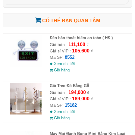
CÓ THỂ BẠN QUAN TÂM
Đèn báo thoát hiểm an toàn ( HĐ )
111,100
Giá bán :
₫
105,600
Giá sỉ VIP :
₫
8552
Mã SP:
Xem chi tiết
Giỏ hàng
Giá Treo Đồ Bằng Gỗ
194,000
Giá bán :
₫
189,000
Giá sỉ VIP :
₫
15182
Mã SP:
Xem chi tiết
Giỏ hàng
Máy Mài Đánh Bóng Mini Bằng Kim Loại