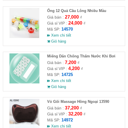
Ống 12 Quả Cầu Lông Nhiều Màu
27,000
Giá bán :
₫
24,000
Giá sỉ VIP :
₫
14570
Mã SP:
Xem chi tiết
Giỏ hàng
Miếng Dán Chống Thấm Nước Khi Bơi
7,200
Giá bán :
₫
4,200
Giá sỉ VIP :
₫
14725
Mã SP:
Xem chi tiết
Giỏ hàng
Vỏ Gối Massage Hồng Ngoại 13590
37,200
Giá bán :
₫
32,200
Giá sỉ VIP :
₫
14972
Mã SP:
Xem chi tiết