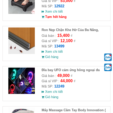
53,000
Giá sỉ VIP :
₫
12922
Mã SP:
Xem chi tiết
Tạm hết hàng
Ron Nẹp Chặn Khe Hở Của Đa Năng,
Chống Côn Trùng( HĐ )
15,400
Giá bán :
₫
12,100
Giá sỉ VIP :
₫
13499
Mã SP:
Xem chi tiết
Giỏ hàng
Đĩa bay UFO cảm ứng hồng ngoại đa
chiều tự động bay về
49,000
Giá bán :
₫
44,000
Giá sỉ VIP :
₫
12249
Mã SP:
Xem chi tiết
Giỏ hàng
Máy Massage Cầm Tay Body Innovation (