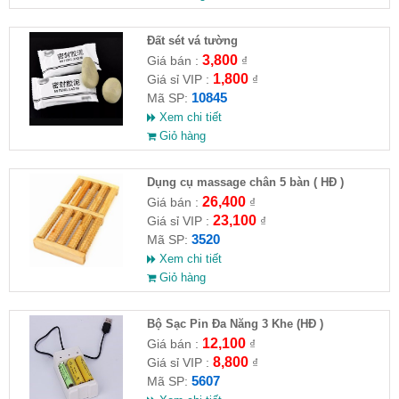
Đất sét vá tường
3,800
Giá bán :
₫
1,800
Giá sỉ VIP :
₫
10845
Mã SP:
Xem chi tiết
Giỏ hàng
Dụng cụ massage chân 5 bàn ( HĐ )
26,400
Giá bán :
₫
23,100
Giá sỉ VIP :
₫
3520
Mã SP:
Xem chi tiết
Giỏ hàng
Bộ Sạc Pin Đa Năng 3 Khe (HĐ )
12,100
Giá bán :
₫
8,800
Giá sỉ VIP :
₫
5607
Mã SP: