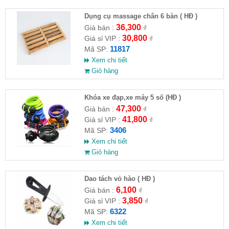
Dụng cụ massage chân 6 bàn ( HĐ )
36,300
Giá bán :
₫
30,800
Giá sỉ VIP :
₫
11817
Mã SP:
Xem chi tiết
Giỏ hàng
Khóa xe đạp,xe máy 5 số (HĐ )
47,300
Giá bán :
₫
41,800
Giá sỉ VIP :
₫
3406
Mã SP:
Xem chi tiết
Giỏ hàng
Dao tách vỏ hào ( HĐ )
6,100
Giá bán :
₫
3,850
Giá sỉ VIP :
₫
6322
Mã SP:
Xem chi tiết