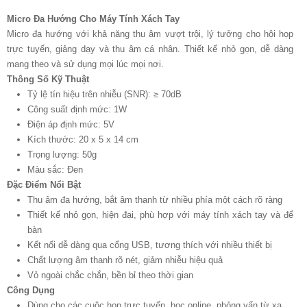
Micro Đa Hướng Cho Máy Tính Xách Tay
Micro đa hướng với khả năng thu âm vượt trội, lý tưởng cho hội họp
trực tuyến, giảng dạy và thu âm cá nhân. Thiết kế nhỏ gọn, dễ dàng
mang theo và sử dụng mọi lúc mọi nơi.
Thông Số Kỹ Thuật
Tỷ lệ tín hiệu trên nhiễu (SNR): ≥ 70dB
Công suất định mức: 1W
Điện áp định mức: 5V
Kích thước: 20 x 5 x 14 cm
Trọng lượng: 50g
Màu sắc: Đen
Đặc Điểm Nổi Bật
Thu âm đa hướng, bắt âm thanh từ nhiều phía một cách rõ ràng
Thiết kế nhỏ gọn, hiện đại, phù hợp với máy tính xách tay và để
bàn
Kết nối dễ dàng qua cổng USB, tương thích với nhiều thiết bị
Chất lượng âm thanh rõ nét, giảm nhiễu hiệu quả
Vỏ ngoài chắc chắn, bền bỉ theo thời gian
Công Dụng
Dùng cho các cuộc họp trực tuyến, học online, phỏng vấn từ xa