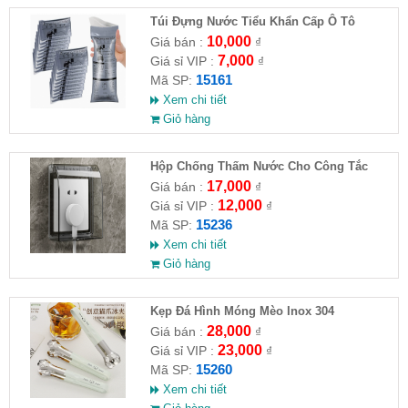
Túi Đựng Nước Tiểu Khẩn Cấp Ô Tô
10,000
Giá bán :
₫
7,000
Giá sỉ VIP :
₫
15161
Mã SP:
Xem chi tiết
Giỏ hàng
Hộp Chống Thấm Nước Cho Công Tắc
Phòng Tắm
17,000
Giá bán :
₫
12,000
Giá sỉ VIP :
₫
15236
Mã SP:
Xem chi tiết
Giỏ hàng
Kẹp Đá Hình Móng Mèo Inox 304
28,000
Giá bán :
₫
23,000
Giá sỉ VIP :
₫
15260
Mã SP:
Xem chi tiết