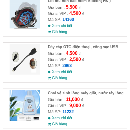
Lót mũ nón bảo hiểm Silicon( HĐ )
5,500
Giá bán :
₫
4,500
Giá sỉ VIP :
₫
14160
Mã SP:
Xem chi tiết
Giỏ hàng
Dây cáp OTG điện thoại, cổng sạc USB
4,500
Giá bán :
₫
2,500
Giá sỉ VIP :
₫
2963
Mã SP:
Xem chi tiết
Giỏ hàng
Chai vệ sinh lồng máy giặt, nước tẩy lồng
máy giặt CLEANING FLUID
11,000
Giá bán :
₫
9,000
Giá sỉ VIP :
₫
11232
Mã SP:
Xem chi tiết
Giỏ hàng