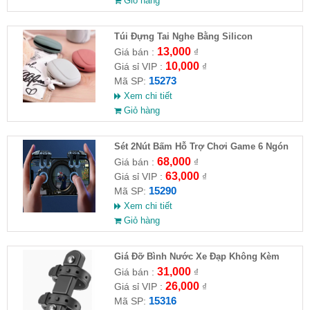
Giỏ hàng
Túi Đựng Tai Nghe Bằng Silicon
13,000
Giá bán :
₫
10,000
Giá sỉ VIP :
₫
15273
Mã SP:
Xem chi tiết
Giỏ hàng
Sét 2Nút Bấm Hỗ Trợ Chơi Game 6 Ngón
G21
68,000
Giá bán :
₫
63,000
Giá sỉ VIP :
₫
15290
Mã SP:
Xem chi tiết
Giỏ hàng
Giá Đỡ Bình Nước Xe Đạp Không Kèm
Khung Đỡ
31,000
Giá bán :
₫
26,000
Giá sỉ VIP :
₫
15316
Mã SP: