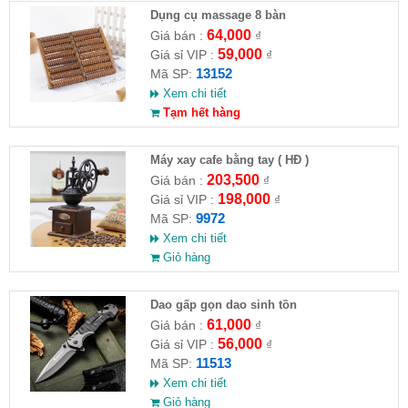
Dụng cụ massage 8 bàn
64,000
Giá bán :
₫
59,000
Giá sỉ VIP :
₫
13152
Mã SP:
Xem chi tiết
Tạm hết hàng
Máy xay cafe bằng tay ( HĐ )
203,500
Giá bán :
₫
198,000
Giá sỉ VIP :
₫
9972
Mã SP:
Xem chi tiết
Giỏ hàng
Dao gấp gọn dao sinh tồn
61,000
Giá bán :
₫
56,000
Giá sỉ VIP :
₫
11513
Mã SP:
Xem chi tiết
Giỏ hàng