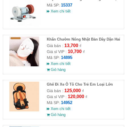
15337
Mã SP:
Xem chi tiết
Khăn Chườm Nóng Nhật Bản Dày Dặn Hai
Lớp
13,700
Giá bán :
₫
10,700
Giá sỉ VIP :
₫
14895
Mã SP:
Xem chi tiết
Giỏ hàng
Ghế Đi Xe Ô Tô Cho Trẻ Em Loại Lớn
56x24x36
125,000
Giá bán :
₫
120,000
Giá sỉ VIP :
₫
14952
Mã SP:
Xem chi tiết
Giỏ hàng