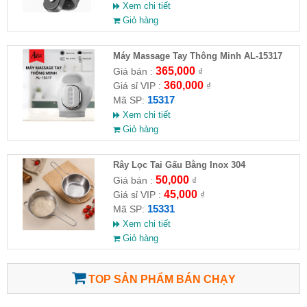
Xem chi tiết
Giỏ hàng
Máy Massage Tay Thông Minh AL-15317
365,000
Giá bán :
₫
360,000
Giá sỉ VIP :
₫
15317
Mã SP:
Xem chi tiết
Giỏ hàng
Rây Lọc Tai Gấu Bằng Inox 304
50,000
Giá bán :
₫
45,000
Giá sỉ VIP :
₫
15331
Mã SP:
Xem chi tiết
Giỏ hàng
TOP SẢN PHẨM BÁN CHẠY