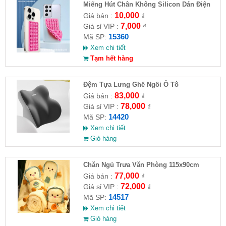
Miếng Hút Chân Không Silicon Dán Điện
Thoại
10,000
Giá bán :
₫
7,000
Giá sỉ VIP :
₫
15360
Mã SP:
Xem chi tiết
Tạm hết hàng
Đệm Tựa Lưng Ghế Ngồi Ô Tô
83,000
Giá bán :
₫
78,000
Giá sỉ VIP :
₫
14420
Mã SP:
Xem chi tiết
Giỏ hàng
Chăn Ngủ Trưa Văn Phòng 115x90cm
77,000
Giá bán :
₫
72,000
Giá sỉ VIP :
₫
14517
Mã SP:
Xem chi tiết
Giỏ hàng