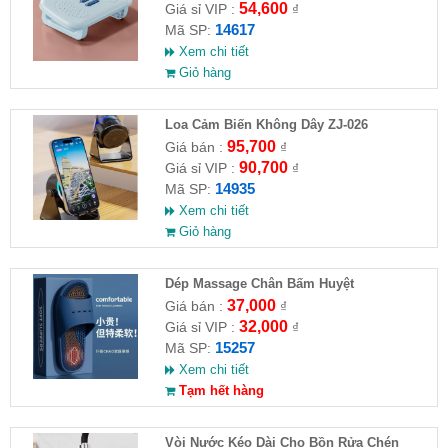
54,600
Giá sỉ VIP :
₫
14617
Mã SP:
Xem chi tiết
Giỏ hàng
Loa Cảm Biến Không Dây ZJ-026
95,700
Giá bán :
₫
90,700
Giá sỉ VIP :
₫
14935
Mã SP:
Xem chi tiết
Giỏ hàng
Dép Massage Chân Bấm Huyệt
37,000
Giá bán :
₫
32,000
Giá sỉ VIP :
₫
15257
Mã SP:
Xem chi tiết
Tạm hết hàng
Vòi Nước Kéo Dài Cho Bồn Rửa Chén