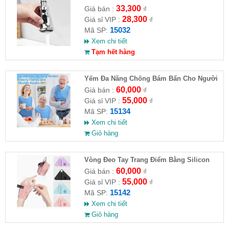
33,300
Giá bán :
₫
28,300
Giá sỉ VIP :
₫
15032
Mã SP:
Xem chi tiết
Tạm hết hàng
Yếm Đa Năng Chống Bám Bẩn Cho Người
Cao Tuổi
60,000
Giá bán :
₫
55,000
Giá sỉ VIP :
₫
15134
Mã SP:
Xem chi tiết
Giỏ hàng
Vòng Đeo Tay Trang Điểm Bằng Silicon
60,000
Giá bán :
₫
55,000
Giá sỉ VIP :
₫
15142
Mã SP:
Xem chi tiết
Giỏ hàng