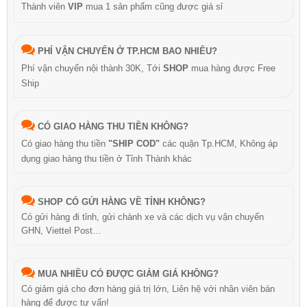
Thành viên
VIP
mua 1 sản phẩm cũng được giá sỉ
PHÍ VẬN CHUYỂN Ở TP.HCM BAO NHIÊU?
Phí vận chuyển nội thành 30K, Tới
SHOP
mua hàng được Free
Ship
CÓ GIAO HÀNG THU TIỀN KHÔNG?
Có giao hàng thu tiền
"SHIP COD"
các quận Tp.HCM, Không áp
dụng giao hàng thu tiền ở Tỉnh Thành khác
SHOP CÓ GỬI HÀNG VỀ TỈNH KHÔNG?
Có gửi hàng đi tỉnh, gửi chành xe và các dịch vụ vận chuyển
GHN, Viettel Post…
MUA NHIỀU CÓ ĐƯỢC GIẢM GIÁ KHÔNG?
Có giảm giá cho đơn hàng giá trị lớn, Liên hệ với nhân viên bán
hàng để được tư vấn!