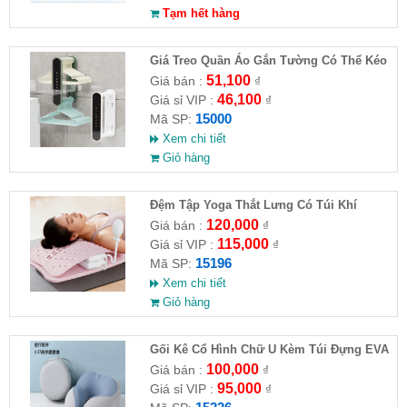
Tạm hết hàng
Giá Treo Quần Áo Gắn Tường Có Thể Kéo
Dài
51,100
Giá bán :
₫
46,100
Giá sỉ VIP :
₫
15000
Mã SP:
Xem chi tiết
Giỏ hàng
Đệm Tập Yoga Thắt Lưng Có Túi Khí
120,000
Giá bán :
₫
115,000
Giá sỉ VIP :
₫
15196
Mã SP:
Xem chi tiết
Giỏ hàng
Gối Kê Cổ Hình Chữ U Kèm Túi Đựng EVA
100,000
Giá bán :
₫
95,000
Giá sỉ VIP :
₫