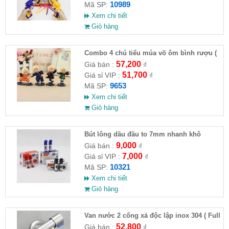
10989
Mã SP:
Xem chi tiết
Giỏ hàng
Combo 4 chú tiểu múa võ ôm bình rượu (
HĐ )
57,200
Giá bán :
₫
51,700
Giá sỉ VIP :
₫
9653
Mã SP:
Xem chi tiết
Giỏ hàng
Bút lông dầu đầu to 7mm nhanh khô
9,000
Giá bán :
₫
7,000
Giá sỉ VIP :
₫
10321
Mã SP:
Xem chi tiết
Giỏ hàng
Van nước 2 cổng xả độc lập inox 304 ( Full
VAT )
52,800
Giá bán :
₫