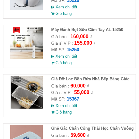
15226
Mã SP:
Xem chi tiết
Giỏ hàng
Máy Đánh Bọt Sữa Cầm Tay AL-15250
160,000
Giá bán :
₫
155,000
Giá sỉ VIP :
₫
15250
Mã SP:
Xem chi tiết
Giỏ hàng
Giá Đỡ Lọc Bồn Rửa Nhà Bếp Bằng Giác
Hút (Kèm 50 Túi Lọc)
60,000
Giá bán :
₫
55,000
Giá sỉ VIP :
₫
15367
Mã SP:
Xem chi tiết
Giỏ hàng
Ghế Gác Chân Công Thái Học Chân Vuông
59,600
Giá bán :
₫