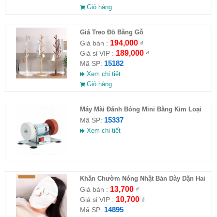
Giỏ hàng
Giá Treo Đồ Bằng Gỗ
194,000
Giá bán :
₫
189,000
Giá sỉ VIP :
₫
15182
Mã SP:
Xem chi tiết
Giỏ hàng
Máy Mài Đánh Bóng Mini Bằng Kim Loại
15337
Mã SP:
Xem chi tiết
Khăn Chườm Nóng Nhật Bản Dày Dặn Hai
Lớp
13,700
Giá bán :
₫
10,700
Giá sỉ VIP :
₫
14895
Mã SP: