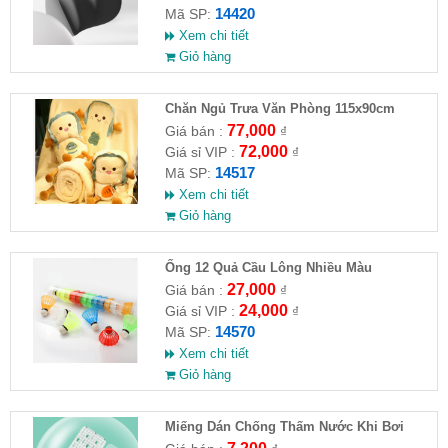
14420
Mã SP:
Xem chi tiết
Giỏ hàng
Chăn Ngủ Trưa Văn Phòng 115x90cm
77,000
Giá bán :
₫
72,000
Giá sỉ VIP :
₫
14517
Mã SP:
Xem chi tiết
Giỏ hàng
Ống 12 Quả Cầu Lông Nhiều Màu
27,000
Giá bán :
₫
24,000
Giá sỉ VIP :
₫
14570
Mã SP:
Xem chi tiết
Giỏ hàng
Miếng Dán Chống Thấm Nước Khi Bơi