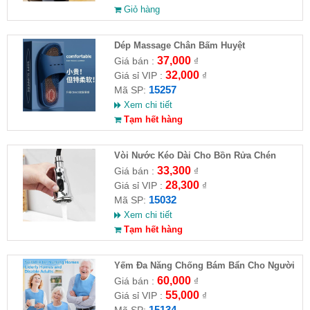
Giỏ hàng
Dép Massage Chân Bấm Huyệt
37,000
Giá bán :
₫
32,000
Giá sỉ VIP :
₫
15257
Mã SP:
Xem chi tiết
Tạm hết hàng
Vòi Nước Kéo Dài Cho Bồn Rửa Chén
33,300
Giá bán :
₫
28,300
Giá sỉ VIP :
₫
15032
Mã SP:
Xem chi tiết
Tạm hết hàng
Yếm Đa Năng Chống Bám Bẩn Cho Người
Cao Tuổi
60,000
Giá bán :
₫
55,000
Giá sỉ VIP :
₫
15134
Mã SP: