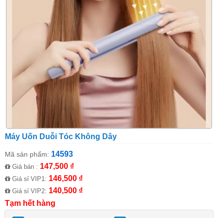
Máy Uốn Duỗi Tóc Không Dây
14593
Mã sản phẩm:
147,500 ₫
Giá bán :
146,500 ₫
Giá sỉ VIP1:
140,500 ₫
Giá sỉ VIP2:
Tạm hết hàng