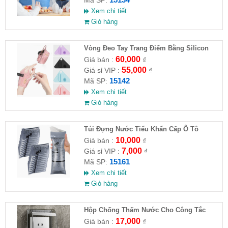
Xem chi tiết
Giỏ hàng
Vòng Đeo Tay Trang Điểm Bằng Silicon
60,000
Giá bán :
₫
55,000
Giá sỉ VIP :
₫
15142
Mã SP:
Xem chi tiết
Giỏ hàng
Túi Đựng Nước Tiểu Khẩn Cấp Ô Tô
10,000
Giá bán :
₫
7,000
Giá sỉ VIP :
₫
15161
Mã SP:
Xem chi tiết
Giỏ hàng
Hộp Chống Thấm Nước Cho Công Tắc
Phòng Tắm
17,000
Giá bán :
₫