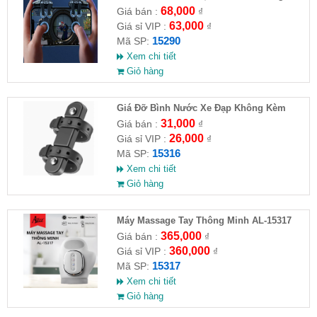
G21
68,000
Giá bán :
₫
63,000
Giá sỉ VIP :
₫
15290
Mã SP:
Xem chi tiết
Giỏ hàng
Giá Đỡ Bình Nước Xe Đạp Không Kèm
Khung Đỡ
31,000
Giá bán :
₫
26,000
Giá sỉ VIP :
₫
15316
Mã SP:
Xem chi tiết
Giỏ hàng
Máy Massage Tay Thông Minh AL-15317
365,000
Giá bán :
₫
360,000
Giá sỉ VIP :
₫
15317
Mã SP:
Xem chi tiết
Giỏ hàng