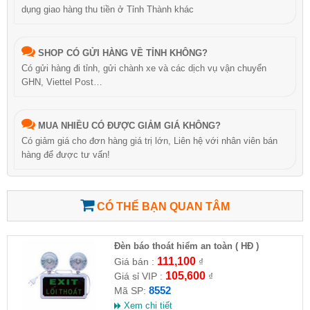
dụng giao hàng thu tiền ở Tỉnh Thành khác
SHOP CÓ GỬI HÀNG VỀ TỈNH KHÔNG?
Có gửi hàng đi tỉnh, gửi chành xe và các dịch vụ vận chuyển
GHN, Viettel Post…
MUA NHIỀU CÓ ĐƯỢC GIẢM GIÁ KHÔNG?
Có giảm giá cho đơn hàng giá trị lớn, Liên hệ với nhân viên bán
hàng để được tư vấn!
CÓ THỂ BẠN QUAN TÂM
Đèn báo thoát hiểm an toàn ( HĐ )
111,100
Giá bán :
₫
105,600
Giá sỉ VIP :
₫
8552
Mã SP:
Xem chi tiết