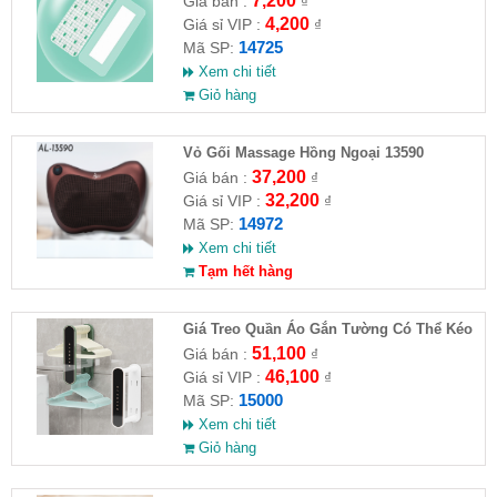
7,200
Giá bán :
₫
4,200
Giá sỉ VIP :
₫
14725
Mã SP:
Xem chi tiết
Giỏ hàng
Vỏ Gối Massage Hồng Ngoại 13590
37,200
Giá bán :
₫
32,200
Giá sỉ VIP :
₫
14972
Mã SP:
Xem chi tiết
Tạm hết hàng
Giá Treo Quần Áo Gắn Tường Có Thể Kéo
Dài
51,100
Giá bán :
₫
46,100
Giá sỉ VIP :
₫
15000
Mã SP:
Xem chi tiết
Giỏ hàng