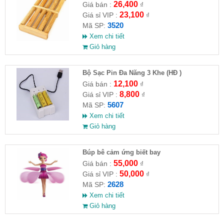
26,400
Giá bán :
₫
23,100
Giá sỉ VIP :
₫
3520
Mã SP:
Xem chi tiết
Giỏ hàng
Bộ Sạc Pin Đa Năng 3 Khe (HĐ )
12,100
Giá bán :
₫
8,800
Giá sỉ VIP :
₫
5607
Mã SP:
Xem chi tiết
Giỏ hàng
​Búp bê cảm ứng biết bay
55,000
Giá bán :
₫
50,000
Giá sỉ VIP :
₫
2628
Mã SP:
Xem chi tiết
Giỏ hàng