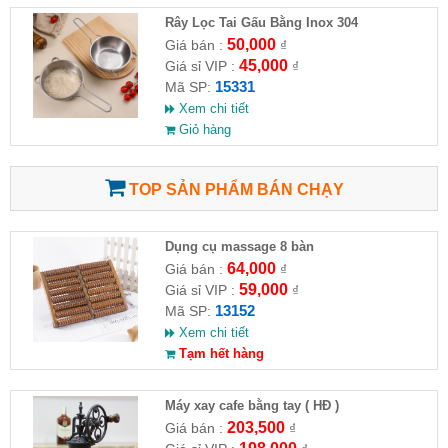
Rây Lọc Tai Gấu Bằng Inox 304
50,000
Giá bán :
₫
45,000
Giá sỉ VIP :
₫
15331
Mã SP:
Xem chi tiết
Giỏ hàng
TOP SẢN PHẨM BÁN CHẠY
Dụng cụ massage 8 bàn
64,000
Giá bán :
₫
59,000
Giá sỉ VIP :
₫
13152
Mã SP:
Xem chi tiết
Tạm hết hàng
Máy xay cafe bằng tay ( HĐ )
203,500
Giá bán :
₫