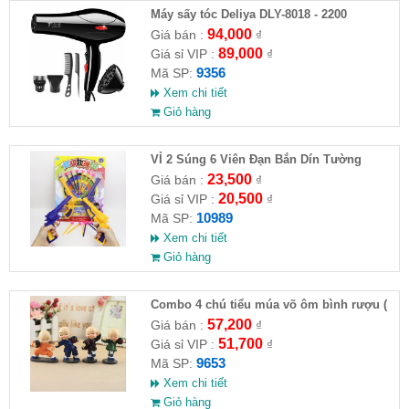
Máy sấy tóc Deliya DLY-8018 - 2200
94,000
Giá bán :
₫
89,000
Giá sỉ VIP :
₫
9356
Mã SP:
Xem chi tiết
Giỏ hàng
VỈ 2 Súng 6 Viên Đạn Bắn Dín Tường
23,500
Giá bán :
₫
20,500
Giá sỉ VIP :
₫
10989
Mã SP:
Xem chi tiết
Giỏ hàng
Combo 4 chú tiểu múa võ ôm bình rượu (
HĐ )
57,200
Giá bán :
₫
51,700
Giá sỉ VIP :
₫
9653
Mã SP:
Xem chi tiết
Giỏ hàng