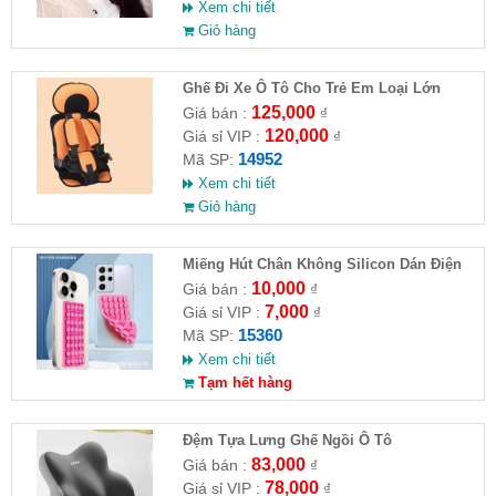
Xem chi tiết
Giỏ hàng
Ghế Đi Xe Ô Tô Cho Trẻ Em Loại Lớn
56x24x36
125,000
Giá bán :
₫
120,000
Giá sỉ VIP :
₫
14952
Mã SP:
Xem chi tiết
Giỏ hàng
Miếng Hút Chân Không Silicon Dán Điện
Thoại
10,000
Giá bán :
₫
7,000
Giá sỉ VIP :
₫
15360
Mã SP:
Xem chi tiết
Tạm hết hàng
Đệm Tựa Lưng Ghế Ngồi Ô Tô
83,000
Giá bán :
₫
78,000
Giá sỉ VIP :
₫