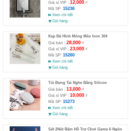
12,000
Giá sỉ VIP :
₫
15236
Mã SP:
Xem chi tiết
Giỏ hàng
Kẹp Đá Hình Móng Mèo Inox 304
28,000
Giá bán :
₫
23,000
Giá sỉ VIP :
₫
15260
Mã SP:
Xem chi tiết
Giỏ hàng
Túi Đựng Tai Nghe Bằng Silicon
13,000
Giá bán :
₫
10,000
Giá sỉ VIP :
₫
15273
Mã SP:
Xem chi tiết
Giỏ hàng
Sét 2Nút Bấm Hỗ Trợ Chơi Game 6 Ngón