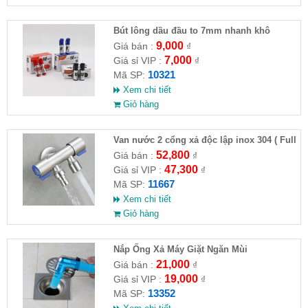
Bút lông dầu đầu to 7mm nhanh khô
9,000
Giá bán :
₫
7,000
Giá sỉ VIP :
₫
10321
Mã SP:
Xem chi tiết
Giỏ hàng
Van nước 2 cổng xả độc lập inox 304 ( Full
VAT )
52,800
Giá bán :
₫
47,300
Giá sỉ VIP :
₫
11667
Mã SP:
Xem chi tiết
Giỏ hàng
Nắp Ống Xả Máy Giặt Ngăn Mùi
21,000
Giá bán :
₫
19,000
Giá sỉ VIP :
₫
13352
Mã SP: