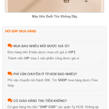
Máy Uốn Duỗi Tóc Không Dây
HỎI ĐÁP MUA HÀNG
MUA BAO NHIÊU MỚI ĐƯỢC GIÁ SỈ?
Đơn hàng trên
3
triệu được mua với giá sỉ
VIP1
Thành viên
VIP
mua 1 sản phẩm cũng được giá sỉ
PHÍ VẬN CHUYỂN Ở TP.HCM BAO NHIÊU?
Phí vận chuyển nội thành 30K, Tới
SHOP
mua hàng được Free
Ship
CÓ GIAO HÀNG THU TIỀN KHÔNG?
Có giao hàng thu tiền
"SHIP COD"
các quận Tp.HCM, Không áp