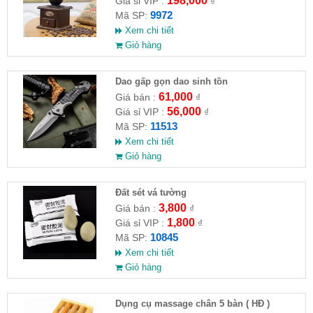
198,000
Giá sỉ VIP :
₫
9972
Mã SP:
Xem chi tiết
Giỏ hàng
Dao gấp gọn dao sinh tồn
61,000
Giá bán :
₫
56,000
Giá sỉ VIP :
₫
11513
Mã SP:
Xem chi tiết
Giỏ hàng
Đất sét vá tường
3,800
Giá bán :
₫
1,800
Giá sỉ VIP :
₫
10845
Mã SP:
Xem chi tiết
Giỏ hàng
Dụng cụ massage chân 5 bàn ( HĐ )