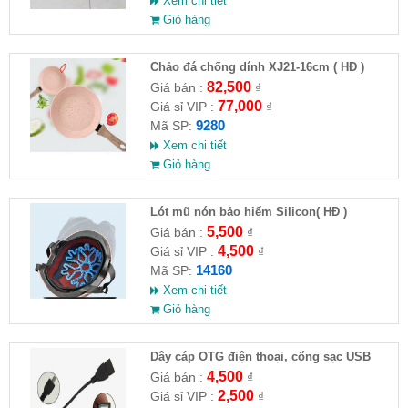
Xem chi tiết
Giỏ hàng
Chảo đá chống dính XJ21-16cm ( HĐ )
82,500
Giá bán :
₫
77,000
Giá sỉ VIP :
₫
9280
Mã SP:
Xem chi tiết
Giỏ hàng
Lót mũ nón bảo hiểm Silicon( HĐ )
5,500
Giá bán :
₫
4,500
Giá sỉ VIP :
₫
14160
Mã SP:
Xem chi tiết
Giỏ hàng
Dây cáp OTG điện thoại, cổng sạc USB
4,500
Giá bán :
₫
2,500
Giá sỉ VIP :
₫