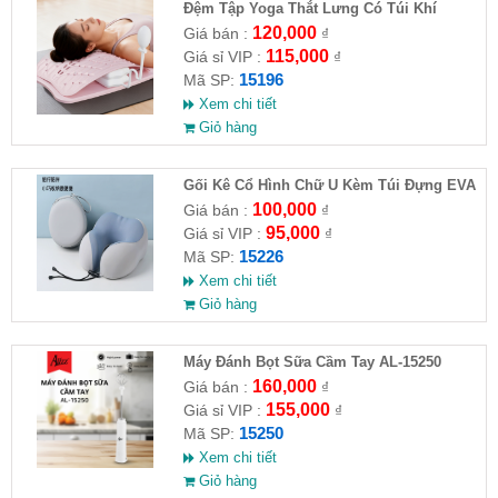
Đệm Tập Yoga Thắt Lưng Có Túi Khí
120,000
Giá bán :
₫
115,000
Giá sỉ VIP :
₫
15196
Mã SP:
Xem chi tiết
Giỏ hàng
Gối Kê Cổ Hình Chữ U Kèm Túi Đựng EVA
100,000
Giá bán :
₫
95,000
Giá sỉ VIP :
₫
15226
Mã SP:
Xem chi tiết
Giỏ hàng
Máy Đánh Bọt Sữa Cầm Tay AL-15250
160,000
Giá bán :
₫
155,000
Giá sỉ VIP :
₫
15250
Mã SP:
Xem chi tiết
Giỏ hàng