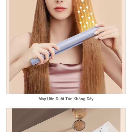
Máy Uốn Duỗi Tóc Không Dây