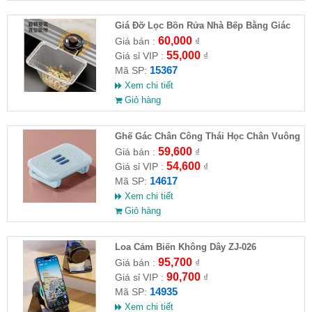
Giá Đỡ Lọc Bồn Rửa Nhà Bếp Bằng Giác
Hút (Kèm 50 Túi Lọc)
60,000
Giá bán :
₫
55,000
Giá sỉ VIP :
₫
15367
Mã SP:
Xem chi tiết
Giỏ hàng
Ghế Gác Chân Công Thái Học Chân Vuông
59,600
Giá bán :
₫
54,600
Giá sỉ VIP :
₫
14617
Mã SP:
Xem chi tiết
Giỏ hàng
Loa Cảm Biến Không Dây ZJ-026
95,700
Giá bán :
₫
90,700
Giá sỉ VIP :
₫
14935
Mã SP:
Xem chi tiết