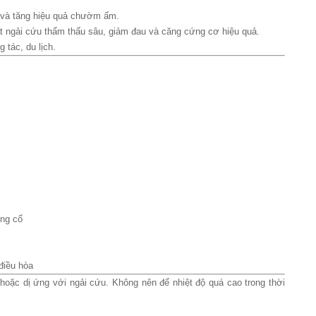
p và tăng hiệu quả chườm ấm.
hất ngải cứu thẩm thấu sâu, giảm đau và căng cứng cơ hiệu quả.
 tác, du lịch.
ống cổ
điều hòa
ặc dị ứng với ngải cứu. Không nên để nhiệt độ quá cao trong thời