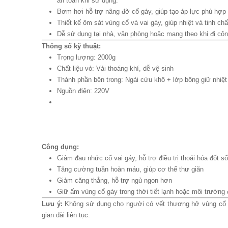
an toàn khi sử dụng.
Bơm hơi hỗ trợ nâng đỡ cổ gáy, giúp tạo áp lực phù hợ
Thiết kế ôm sát vùng cổ và vai gáy, giúp nhiệt và tinh c
Dễ sử dụng tại nhà, văn phòng hoặc mang theo khi đi công
Thông số kỹ thuật:
Trọng lượng: 2000g
Chất liệu vỏ: Vải thoáng khí, dễ vệ sinh
Thành phần bên trong: Ngải cứu khô + lớp bông giữ nhiệt
Nguồn điện: 220V
Công dụng:
Giảm đau nhức cổ vai gáy, hỗ trợ điều trị thoái hóa đốt s
Tăng cường tuần hoàn máu, giúp cơ thể thư giãn
Giảm căng thẳng, hỗ trợ ngủ ngon hơn
Giữ ấm vùng cổ gáy trong thời tiết lạnh hoặc môi trường 
Lưu ý:
Không sử dụng cho người có vết thương hở vùng cổ ho
gian dài liên tục.