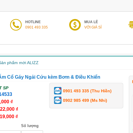
HOTLINE
MUA LẺ
0901 493 335
VỚI GIÁ SỈ
Sản phẩm mới ALIZZ
m Cổ Gáy Ngải Cứu kèm Bơm & Điều Khiển
T SP
0901 493 335 (Thu Hiền)
14533
0902 985 499 (Ms Nhi)
,000 ₫
22,000 ₫
19,000 ₫
Số lượng