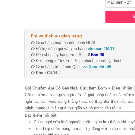
Phí và dịch vụ giao hàng
Giao hàng hoả tốc nội thành HCM
Hỗ trợ đóng gói và giao hàng
cho sàn TMDT
Đến shop lấy hàng Free Ship
Bản đồ
Đơn hàng > 1tr5 Free Ship chành xe và nội thành
Giao hàng trên Toàn Quốc
>> Xem chi tiết
Kho : C4.14 -
Gối Chườm Ấm Cổ Gáy Ngải Cứu kèm Bơm + Điều Khiển (T
Gối chườm ấm cổ gáy ngải cứu là giải pháp chăm sóc sức khỏ
ngồi lâu, làm việc căng thẳng hoặc do thay đổi thời tiết. 
minh, mang lại hiệu quả thư giãn và hỗ trợ trị liệu tối ưu.
Đặc điểm nổi bật:
Chứa ngải cứu khô nguyên chất – giúp lưu thông khí huyế
Tích hợp chức năng làm ấm tự động với nhiều mức nhiệt 