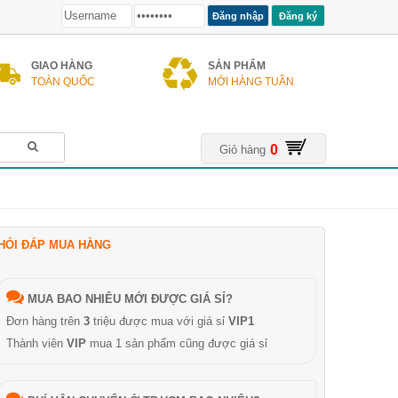
Đăng ký
GIAO HÀNG
SẢN PHẨM
TOÀN QUỐC
MỚI HÀNG TUẦN
0
Giỏ hàng
HỎI ĐÁP MUA HÀNG
MUA BAO NHIÊU MỚI ĐƯỢC GIÁ SỈ?
Đơn hàng trên
3
triệu được mua với giá sỉ
VIP1
Thành viên
VIP
mua 1 sản phẩm cũng được giá sỉ