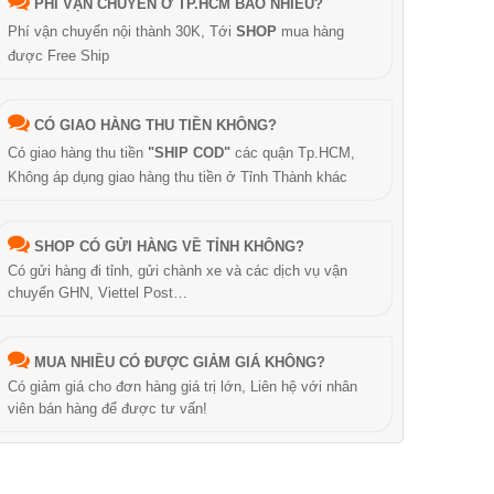
PHÍ VẬN CHUYỂN Ở TP.HCM BAO NHIÊU?
Phí vận chuyển nội thành 30K, Tới
SHOP
mua hàng
được Free Ship
CÓ GIAO HÀNG THU TIỀN KHÔNG?
Có giao hàng thu tiền
"SHIP COD"
các quận Tp.HCM,
Không áp dụng giao hàng thu tiền ở Tỉnh Thành khác
SHOP CÓ GỬI HÀNG VỀ TỈNH KHÔNG?
Có gửi hàng đi tỉnh, gửi chành xe và các dịch vụ vận
chuyển GHN, Viettel Post…
MUA NHIỀU CÓ ĐƯỢC GIẢM GIÁ KHÔNG?
Có giảm giá cho đơn hàng giá trị lớn, Liên hệ với nhân
viên bán hàng để được tư vấn!