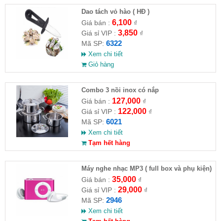
Dao tách vỏ hào ( HĐ )
6,100
Giá bán :
₫
3,850
Giá sỉ VIP :
₫
6322
Mã SP:
Xem chi tiết
Giỏ hàng
Combo 3 nồi inox có nắp
127,000
Giá bán :
₫
122,000
Giá sỉ VIP :
₫
6021
Mã SP:
Xem chi tiết
Tạm hết hàng
Máy nghe nhạc MP3 ( full box và phụ kiện)
35,000
Giá bán :
₫
29,000
Giá sỉ VIP :
₫
2946
Mã SP:
Xem chi tiết