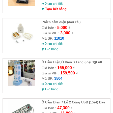
Xem chi tiết
Tạm hết hàng
Phích cắm điện (đầu cái)
5,000
Giá bán :
₫
3,000
Giá sỉ VIP :
₫
11810
Mã SP:
Xem chi tiết
Giỏ hàng
Ổ Cắm Điện,Ổ Điện 3 Tầng (loại 1)(Full
VAT )
165,000
Giá bán :
₫
159,500
Giá sỉ VIP :
₫
3504
Mã SP:
Xem chi tiết
Giỏ hàng
Ổ Cắm Điện 7 Lỗ 2 Cổng USB (1524) Dây
1.5M ( HĐ )
47,300
Giá bán :
₫