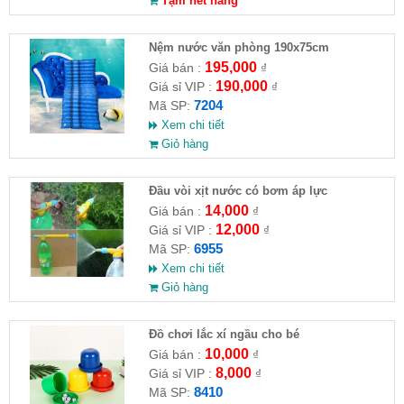
Tạm hết hàng
Nệm nước văn phòng 190x75cm
195,000
Giá bán :
₫
190,000
Giá sỉ VIP :
₫
7204
Mã SP:
Xem chi tiết
Giỏ hàng
Đầu vòi xịt nước có bơm áp lực
14,000
Giá bán :
₫
12,000
Giá sỉ VIP :
₫
6955
Mã SP:
Xem chi tiết
Giỏ hàng
Đồ chơi lắc xí ngầu cho bé
10,000
Giá bán :
₫
8,000
Giá sỉ VIP :
₫
8410
Mã SP: