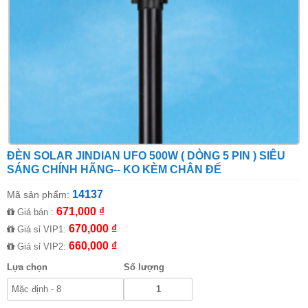
ĐÈN SOLAR JINDIAN UFO 500W ( DÒNG 5 PIN ) SIÊU
SÁNG CHÍNH HÃNG-- KO KÈM CHÂN ĐẾ
14137
Mã sản phẩm:
671,000 ₫
Giá bán :
670,000 ₫
Giá sỉ VIP1:
660,000 ₫
Giá sỉ VIP2:
Lựa chọn
Số lượng