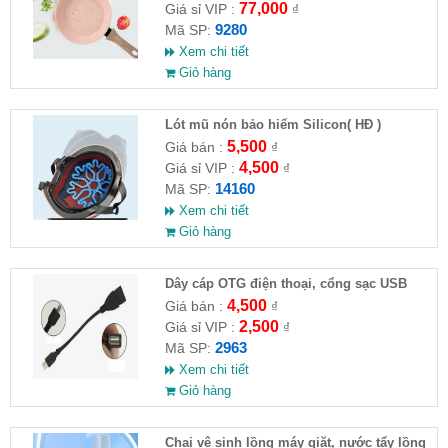
77,000
Giá sỉ VIP :
₫
9280
Mã SP:
Xem chi tiết
Giỏ hàng
Lót mũ nón bảo hiểm Silicon( HĐ )
5,500
Giá bán :
₫
4,500
Giá sỉ VIP :
₫
14160
Mã SP:
Xem chi tiết
Giỏ hàng
Dây cáp OTG điện thoại, cổng sạc USB
4,500
Giá bán :
₫
2,500
Giá sỉ VIP :
₫
2963
Mã SP:
Xem chi tiết
Giỏ hàng
Chai vệ sinh lồng máy giặt, nước tẩy lồng