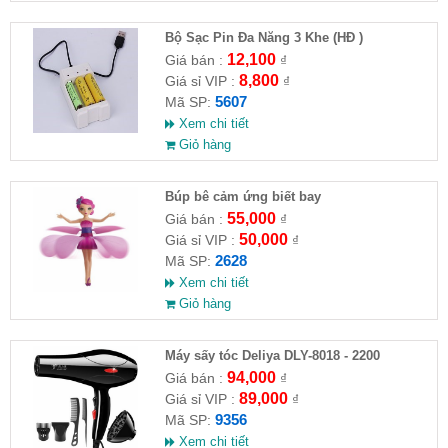
Bộ Sạc Pin Đa Năng 3 Khe (HĐ )
12,100
Giá bán :
₫
8,800
Giá sỉ VIP :
₫
5607
Mã SP:
Xem chi tiết
Giỏ hàng
​Búp bê cảm ứng biết bay
55,000
Giá bán :
₫
50,000
Giá sỉ VIP :
₫
2628
Mã SP:
Xem chi tiết
Giỏ hàng
Máy sấy tóc Deliya DLY-8018 - 2200
94,000
Giá bán :
₫
89,000
Giá sỉ VIP :
₫
9356
Mã SP:
Xem chi tiết