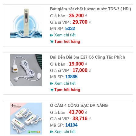
Bút giám sát chất lượng nước TDS-3 ( HĐ )
35,200
Giá bán :
₫
29,700
Giá sỉ VIP :
₫
5332
Mã SP:
Xem chi tiết
Tạm hết hàng
Đui Đèn Dài 3m E27 Có Công Tắc Phích
Cắm ( Độ dài thực tế từ 2.2m)
19,000
Giá bán :
₫
17,000
Giá sỉ VIP :
₫
13865
Mã SP:
Xem chi tiết
Tạm hết hàng
Ổ CẮM 4 CỔNG SẠC ĐA NĂNG
43,700
Giá bán :
₫
38,716
Giá sỉ VIP :
₫
14104
Mã SP:
Xem chi tiết