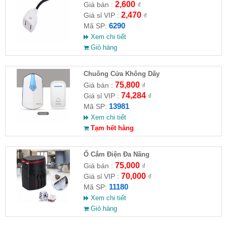
camera
2,600
Giá bán :
₫
2,470
Giá sỉ VIP :
₫
6290
Mã SP:
Xem chi tiết
Giỏ hàng
Chuông Cửa Không Dây
75,800
Giá bán :
₫
74,284
Giá sỉ VIP :
₫
13981
Mã SP:
Xem chi tiết
Tạm hết hàng
Ổ Cắm Điện Đa Năng
75,000
Giá bán :
₫
70,000
Giá sỉ VIP :
₫
11180
Mã SP:
Xem chi tiết
Giỏ hàng