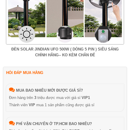
ĐÈN SOLAR JINDIAN UFO 500W ( DÒNG 5 PIN ) SIÊU SÁNG
CHÍNH HÃNG-- KO KÈM CHÂN ĐẾ
HỎI ĐÁP MUA HÀNG
MUA BAO NHIÊU MỚI ĐƯỢC GIÁ SỈ?
Đơn hàng trên
3
triệu được mua với giá sỉ
VIP1
Thành viên
VIP
mua 1 sản phẩm cũng được giá sỉ
PHÍ VẬN CHUYỂN Ở TP.HCM BAO NHIÊU?