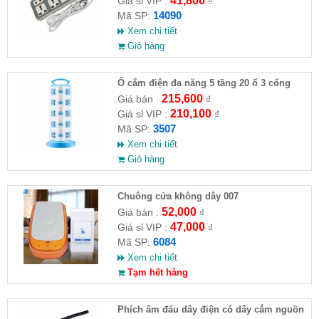
41,800
Giá sỉ VIP :
₫
14090
Mã SP:
Xem chi tiết
Giỏ hàng
Ổ cắm điện đa năng 5 tầng 20 ổ 3 cổng
USB ( Full VAT )
215,600
Giá bán :
₫
210,100
Giá sỉ VIP :
₫
3507
Mã SP:
Xem chi tiết
Giỏ hàng
Chuông cửa không dây 007
52,000
Giá bán :
₫
47,000
Giá sỉ VIP :
₫
6084
Mã SP:
Xem chi tiết
Tạm hết hàng
Phích âm đấu dây điện có dây cắm nguồn