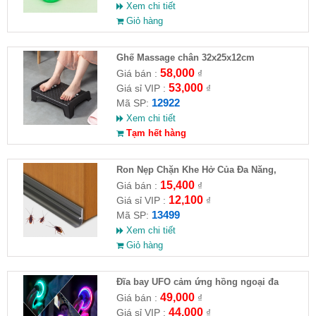
Xem chi tiết
Giỏ hàng
Ghế Massage chân 32x25x12cm
58,000
Giá bán :
₫
53,000
Giá sỉ VIP :
₫
12922
Mã SP:
Xem chi tiết
Tạm hết hàng
Ron Nẹp Chặn Khe Hở Của Đa Năng,
Chống Côn Trùng( HĐ )
15,400
Giá bán :
₫
12,100
Giá sỉ VIP :
₫
13499
Mã SP:
Xem chi tiết
Giỏ hàng
Đĩa bay UFO cảm ứng hồng ngoại đa
chiều tự động bay về
49,000
Giá bán :
₫
44,000
Giá sỉ VIP :
₫