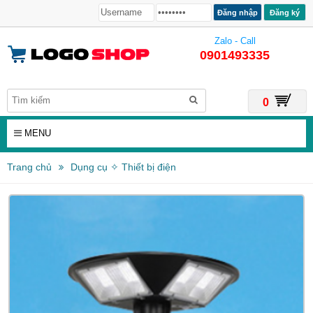
Đăng ký
Zalo - Call
0901493335
0
MENU
Trang chủ
Dụng cụ ✧ Thiết bị điện