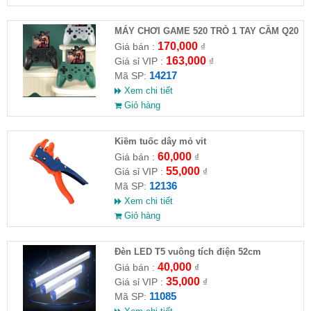
MÁY CHƠI GAME 520 TRÒ 1 TAY CẦM Q20
170,000
Giá bán :
₫
163,000
Giá sỉ VIP :
₫
14217
Mã SP:
Xem chi tiết
Giỏ hàng
Kiềm tuốc dây mỏ vit
60,000
Giá bán :
₫
55,000
Giá sỉ VIP :
₫
12136
Mã SP:
Xem chi tiết
Giỏ hàng
Đèn LED T5 vuông tích điện 52cm
40,000
Giá bán :
₫
35,000
Giá sỉ VIP :
₫
11085
Mã SP: