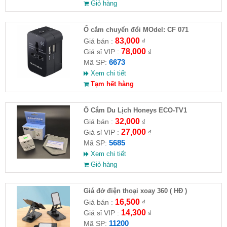
Giỏ hàng
Ổ cắm chuyển đổi MOdel: CF 071
83,000
Giá bán :
₫
78,000
Giá sỉ VIP :
₫
6673
Mã SP:
Xem chi tiết
Tạm hết hàng
Ổ Cắm Du Lịch Honeys ECO-TV1
32,000
Giá bán :
₫
27,000
Giá sỉ VIP :
₫
5685
Mã SP:
Xem chi tiết
Giỏ hàng
Giá đở điện thoại xoay 360 ( HĐ )
16,500
Giá bán :
₫
14,300
Giá sỉ VIP :
₫
11200
Mã SP: