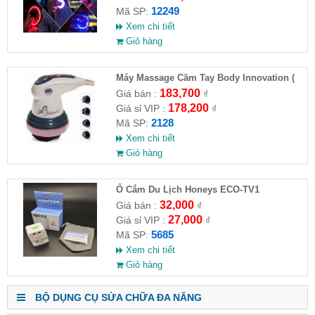
12249
Mã SP:
Xem chi tiết
Giỏ hàng
Máy Massage Cầm Tay Body Innovation (
HĐ )
183,700
Giá bán :
₫
178,200
Giá sỉ VIP :
₫
2128
Mã SP:
Xem chi tiết
Giỏ hàng
Ổ Cắm Du Lịch Honeys ECO-TV1
32,000
Giá bán :
₫
27,000
Giá sỉ VIP :
₫
5685
Mã SP:
Xem chi tiết
Giỏ hàng
BỘ DỤNG CỤ SỬA CHỮA ĐA NĂNG