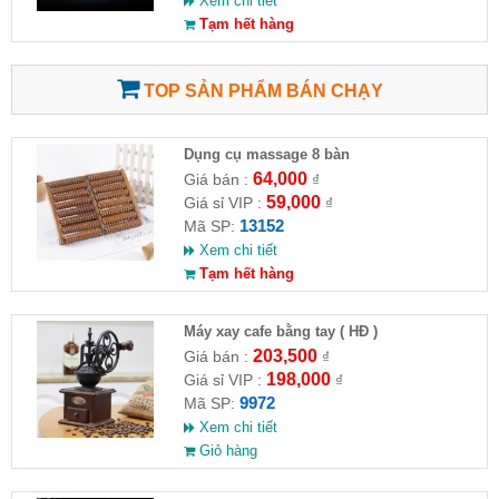
Xem chi tiết
Tạm hết hàng
TOP SẢN PHẨM BÁN CHẠY
Dụng cụ massage 8 bàn
64,000
Giá bán :
₫
59,000
Giá sỉ VIP :
₫
13152
Mã SP:
Xem chi tiết
Tạm hết hàng
Máy xay cafe bằng tay ( HĐ )
203,500
Giá bán :
₫
198,000
Giá sỉ VIP :
₫
9972
Mã SP:
Xem chi tiết
Giỏ hàng