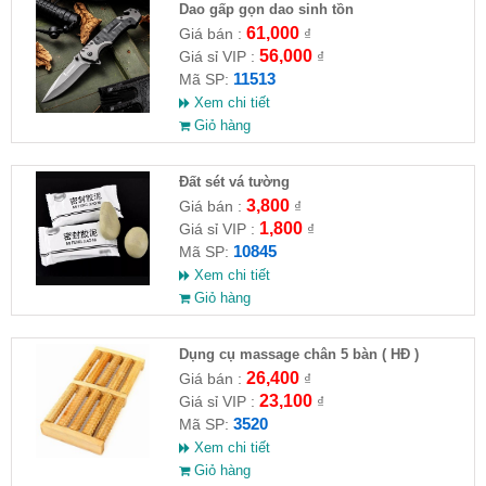
Dao gấp gọn dao sinh tồn
61,000
Giá bán :
₫
56,000
Giá sỉ VIP :
₫
11513
Mã SP:
Xem chi tiết
Giỏ hàng
Đất sét vá tường
3,800
Giá bán :
₫
1,800
Giá sỉ VIP :
₫
10845
Mã SP:
Xem chi tiết
Giỏ hàng
Dụng cụ massage chân 5 bàn ( HĐ )
26,400
Giá bán :
₫
23,100
Giá sỉ VIP :
₫
3520
Mã SP:
Xem chi tiết
Giỏ hàng