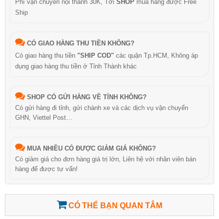
Phí vận chuyển nội thành 30K, Tới
SHOP
mua hàng được Free
Ship
CÓ GIAO HÀNG THU TIỀN KHÔNG?
Có giao hàng thu tiền
"SHIP COD"
các quận Tp.HCM, Không áp
dụng giao hàng thu tiền ở Tỉnh Thành khác
SHOP CÓ GỬI HÀNG VỀ TỈNH KHÔNG?
Có gửi hàng đi tỉnh, gửi chành xe và các dịch vụ vận chuyển
GHN, Viettel Post…
MUA NHIỀU CÓ ĐƯỢC GIẢM GIÁ KHÔNG?
Có giảm giá cho đơn hàng giá trị lớn, Liên hệ với nhân viên bán
hàng để được tư vấn!
CÓ THỂ BẠN QUAN TÂM