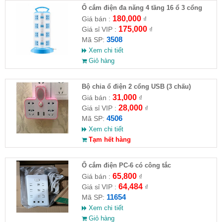
Ổ cắm điện đa năng 4 tầng 16 ổ 3 cổng
USB
180,000
Giá bán :
₫
175,000
Giá sỉ VIP :
₫
3508
Mã SP:
Xem chi tiết
Giỏ hàng
Bộ chia ổ điện 2 cổng USB (3 chấu)
31,000
Giá bán :
₫
28,000
Giá sỉ VIP :
₫
4506
Mã SP:
Xem chi tiết
Tạm hết hàng
Ổ cắm điện PC-6 có công tắc
65,800
Giá bán :
₫
64,484
Giá sỉ VIP :
₫
11654
Mã SP:
Xem chi tiết
Giỏ hàng