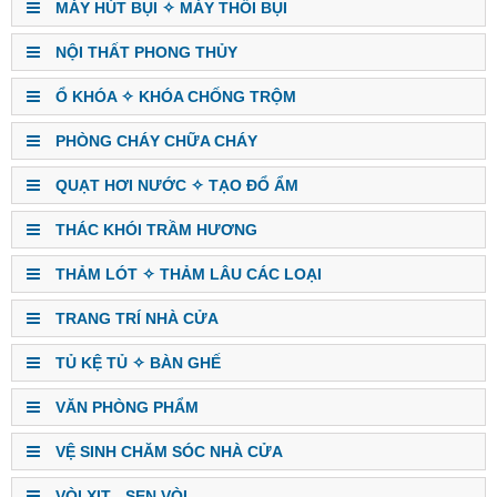
MÁY HÚT BỤI ✧ MÁY THỔI BỤI
NỘI THẤT PHONG THỦY
Ổ KHÓA ✧ KHÓA CHỐNG TRỘM
PHÒNG CHÁY CHỮA CHÁY
QUẠT HƠI NƯỚC ✧ TẠO ĐỔ ẨM
THÁC KHÓI TRẦM HƯƠNG
THẢM LÓT ✧ THẢM LÂU CÁC LOẠI
TRANG TRÍ NHÀ CỬA
TỦ KỆ TỦ ✧ BÀN GHẾ
VĂN PHÒNG PHẨM
VỆ SINH CHĂM SÓC NHÀ CỬA
VÒI XỊT - SEN VÒI