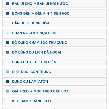
BÀN ỦI KHÔ ✧ BÀN ỦI HƠI NƯỚC
BÓNG ĐÈN ✧ ĐÈN PIN ✧ ĐÈN HỌC
CÂN ĐO ✧ ĐONG ĐẾM
CHĂN RA GỐI ✧ NỆM RÈM
ĐỒ DÙNG CHĂM SÓC THÚ CƯNG
ĐỒ DÙNG DU LỊCH DÃ NGOẠI
DỤNG CỤ ✧ THIẾT BỊ ĐIỆN
DIỆT ĐUỔI CÔN TRÙNG
DỤNG CỤ LÀM VƯỜN
GIÁ TREO ✧ MÓC TREO CÁC LOẠI
KEO DÁN ✧ BĂNG KEO