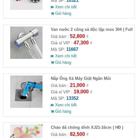
10321
Mã SP:
Xem chi tiết
Giỏ hàng
Van nước 2 cổng xả độc lập inox 304 ( Full
VAT )
52,800
Giá bán :
₫
47,300
Giá sỉ VIP :
₫
11667
Mã SP:
Xem chi tiết
Giỏ hàng
Nắp Ống Xả Máy Giặt Ngăn Mùi
21,000
Giá bán :
₫
19,000
Giá sỉ VIP :
₫
13352
Mã SP:
Xem chi tiết
Giỏ hàng
Chảo đá chống dính XJ21-16cm ( HĐ )
82,500
Giá bán :
₫