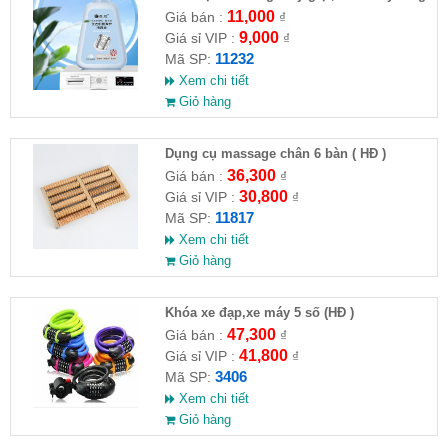
máy giặt CLEANING FLUID
11,000
Giá bán :
₫
9,000
Giá sỉ VIP :
₫
11232
Mã SP:
Xem chi tiết
Giỏ hàng
Dụng cụ massage chân 6 bàn ( HĐ )
36,300
Giá bán :
₫
30,800
Giá sỉ VIP :
₫
11817
Mã SP:
Xem chi tiết
Giỏ hàng
Khóa xe đạp,xe máy 5 số (HĐ )
47,300
Giá bán :
₫
41,800
Giá sỉ VIP :
₫
3406
Mã SP:
Xem chi tiết
Giỏ hàng