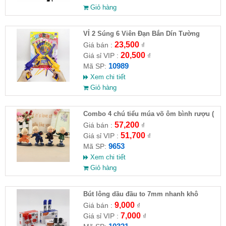
Giỏ hàng
VỈ 2 Súng 6 Viên Đạn Bắn Dín Tường
23,500
Giá bán :
₫
20,500
Giá sỉ VIP :
₫
10989
Mã SP:
Xem chi tiết
Giỏ hàng
Combo 4 chú tiểu múa võ ôm bình rượu (
HĐ )
57,200
Giá bán :
₫
51,700
Giá sỉ VIP :
₫
9653
Mã SP:
Xem chi tiết
Giỏ hàng
Bút lông dầu đầu to 7mm nhanh khô
9,000
Giá bán :
₫
7,000
Giá sỉ VIP :
₫