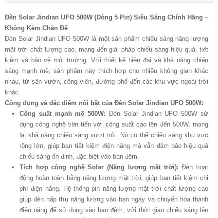
Đèn Solar Jindian UFO 500W (Dòng 5 Pin) Siêu Sáng Chính Hãng –
Không Kèm Chân Đế
Đèn Solar Jindian UFO 500W là một sản phẩm chiếu sáng năng lượng
mặt trời chất lượng cao, mang đến giải pháp chiếu sáng hiệu quả, tiết
kiệm và bảo vệ môi trường. Với thiết kế hiện đại và khả năng chiếu
sáng mạnh mẽ, sản phẩm này thích hợp cho nhiều không gian khác
nhau, từ sân vườn, công viên, đường phố đến các khu vực ngoài trời
khác.
Công dụng và đặc điểm nổi bật của Đèn Solar Jindian UFO 500W:
Công suất mạnh mẽ 500W:
Đèn Solar Jindian UFO 500W sử
dụng công nghệ tiên tiến với công suất cao lên đến 500W, mang
lại khả năng chiếu sáng vượt trội. Nó có thể chiếu sáng khu vực
rộng lớn, giúp bạn tiết kiệm điện năng mà vẫn đảm bảo hiệu quả
chiếu sáng ổn định, đặc biệt vào ban đêm.
Tích hợp công nghệ Solar (Năng lượng mặt trời):
Đèn hoạt
động hoàn toàn bằng năng lượng mặt trời, giúp bạn tiết kiệm chi
phí điện năng. Hệ thống pin năng lượng mặt trời chất lượng cao
giúp đèn hấp thụ năng lượng vào ban ngày và chuyển hóa thành
điện năng để sử dụng vào ban đêm, với thời gian chiếu sáng lên