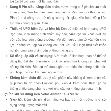
tới 12-14 giờ sau một lần sạc đầy.
Dòng 5 Pin siêu sáng:
Sản phẩm được trang bị 5 pin lithium chất
lượng cao, đảm bảo hiệu suất làm việc ổn định và tuổi thọ dài lâu.
Pin có khả năng lưu trữ năng lượng tốt, giúp đèn hoạt động liên
tục mà không bị gián đoạn.
Thiết kế UFO hiện đại và bền bỉ:
Đèn có thiết kế hình dáng UFO
độc đáo, vừa mang tính thẩm mỹ cao, vừa tạo sự khác biệt so
với các loại đèn thông thường. Vỏ đèn được làm từ vật liệu chịu
lực, chống va đập và chống chịu tốt với điều kiện thời tiết khắc
nghiệt, giúp sản phẩm bền bỉ theo thời gian.
Dễ dàng lắp đặt và sử dụng:
Với thiết kế linh hoạt, bạn có thể dễ
dàng lắp đặt đèn ở nhiều vị trí khác nhau mà không cần phải kết
nối nguồn điện. Đèn có thể được gắn trực tiếp lên tường hoặc cột,
phù hợp cho các khu vực ngoài trời.
Không kèm chân đế:
Lưu ý sản phẩm này không đi kèm chân đế,
giúp bạn tự do chọn lựa các phụ kiện đi kèm hoặc thiết lập hệ
thống chiếu sáng phù hợp với nhu cầu và không gian của mình.
Lợi ích khi sử dụng Đèn Solar Jindian UFO 500W:
Giúp tiết kiệm chi phí điện năng và bảo vệ môi trường nhờ sử
dụng năng lượng mặt trời.
Tạo không gian sáng đẹp, an toàn cho khu vực sân vườn, đường