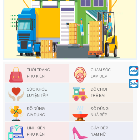
THỜI TRANG
CHAM SÓC
PHỤ KIỆN
LÀM ĐẸP
SỨC KHỎE
ĐỒ CHƠI
LUYỆN TẬP
TRẺ EM
ĐỒ DÙNG
ĐỒ DÙNG
GIA DỤNG
NHÀ BẾP
LINH KIỆN
GIÀY DÉP
PHỤ KIỆN
NAM NỮ