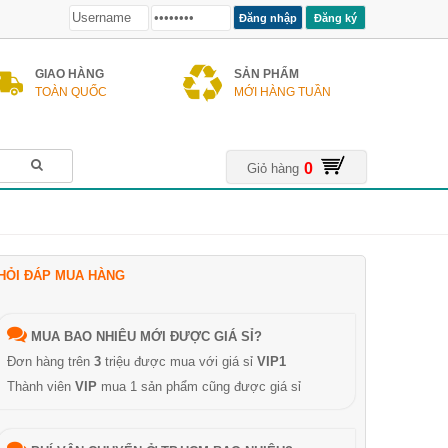
Đăng ký
GIAO HÀNG
SẢN PHẨM
TOÀN QUỐC
MỚI HÀNG TUẦN
0
Giỏ hàng
HỎI ĐÁP MUA HÀNG
MUA BAO NHIÊU MỚI ĐƯỢC GIÁ SỈ?
Đơn hàng trên
3
triệu được mua với giá sỉ
VIP1
Thành viên
VIP
mua 1 sản phẩm cũng được giá sỉ