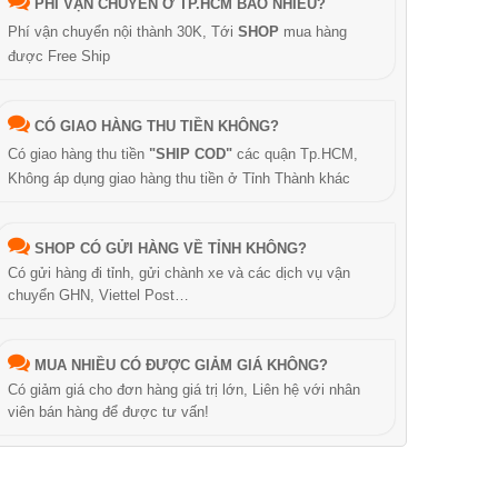
PHÍ VẬN CHUYỂN Ở TP.HCM BAO NHIÊU?
Phí vận chuyển nội thành 30K, Tới
SHOP
mua hàng
được Free Ship
CÓ GIAO HÀNG THU TIỀN KHÔNG?
Có giao hàng thu tiền
"SHIP COD"
các quận Tp.HCM,
Không áp dụng giao hàng thu tiền ở Tỉnh Thành khác
SHOP CÓ GỬI HÀNG VỀ TỈNH KHÔNG?
Có gửi hàng đi tỉnh, gửi chành xe và các dịch vụ vận
chuyển GHN, Viettel Post…
MUA NHIỀU CÓ ĐƯỢC GIẢM GIÁ KHÔNG?
Có giảm giá cho đơn hàng giá trị lớn, Liên hệ với nhân
viên bán hàng để được tư vấn!