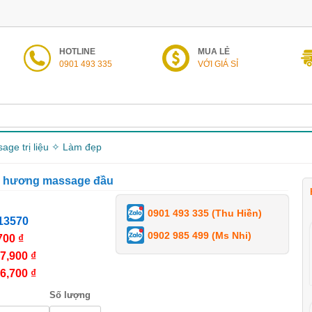
HOTLINE
MUA LẺ
0901 493 335
VỚI GIÁ SỈ
age trị liệu ✧ Làm đẹp
n hương massage đầu
0901 493 335 (Thu Hiền)
13570
0902 985 499 (Ms Nhi)
700 ₫
7,900 ₫
6,700 ₫
Số lượng