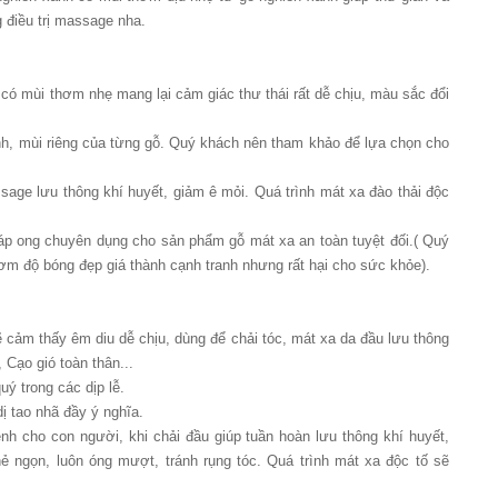
 điều trị massage nha.
ó mùi thơm nhẹ mang lại cảm giác thư thái rất dễ chịu, màu sắc đổi
 mùi riêng của từng gỗ. Quý khách nên tham khảo để lựa chọn cho
ssage lưu thông khí huyết, giảm ê mỏi. Quá trình mát xa đào thải độc
sáp ong chuyên dụng cho sản phẩm gỗ mát xa an toàn tuyệt đối.( Quý
m độ bóng đẹp giá thành cạnh tranh nhưng rất hại cho sức khỏe).
 cảm thấy êm diu dễ chịu, dùng để chải tóc, mát xa da đầu lưu thông
Cạo gió toàn thân...
ý trong các dịp lễ.
ị tao nhã đầy ý nghĩa.
 cho con người, khi chải đầu giúp tuần hoàn lưu thông khí huyết,
ngọn, luôn óng mượt, tránh rụng tóc. Quá trình mát xa độc tố sẽ