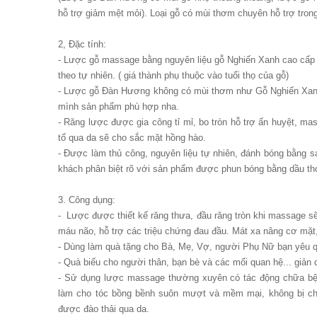
hỗ trợ giảm mệt mỏi). Loại gỗ có mùi thơm chuyên hỗ trợ trong
2, Đặc tính:
- Lược gỗ massage bằng nguyên liệu gỗ Nghiến Xanh cao cấp c
theo tự nhiên. ( giá thành phụ thuộc vào tuổi thọ của gỗ)
- Lược gỗ Đàn Hương không có mùi thơm như Gỗ Nghiến Xanh,
mình sản phẩm phù hợp nha.
- Răng lược được gia công tỉ mỉ, bo tròn hỗ trợ ấn huyệt, ma
tố qua da sẽ cho sắc mặt hồng hào.
- Được làm thủ công, nguyên liệu tự nhiên, đánh bóng bằng 
khách phân biệt rõ với sản phẩm được phun bóng bằng dầu thơ
3. Công dụng:
- Lược được thiết kế răng thưa, đầu răng tròn khi massage sẽ
máu não, hỗ trợ các triệu chứng đau đầu. Mát xa nâng cơ mặt, 
- Dùng làm quà tặng cho Bà, Mẹ, Vợ, người Phụ Nữ bạn yêu qu
- Quà biếu cho người thân, bạn bè và các mối quan hệ... giản d
- Sử dụng lược massage thường xuyên có tác động chữa bệnh
làm cho tóc bồng bềnh suôn mượt và mềm mại, không bị chẻ 
được đào thải qua da.