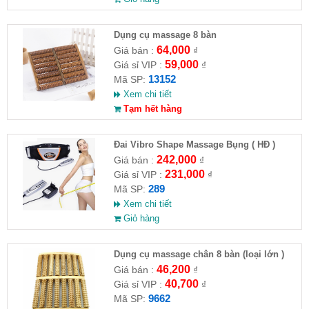
Dụng cụ massage 8 bàn
64,000
Giá bán :
₫
59,000
Giá sỉ VIP :
₫
13152
Mã SP:
Xem chi tiết
Tạm hết hàng
Đai Vibro Shape Massage Bụng ( HĐ )
242,000
Giá bán :
₫
231,000
Giá sỉ VIP :
₫
289
Mã SP:
Xem chi tiết
Giỏ hàng
Dụng cụ massage chân 8 bàn (loại lớn )
(HĐ)
46,200
Giá bán :
₫
40,700
Giá sỉ VIP :
₫
9662
Mã SP: