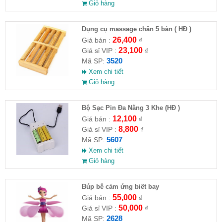
Giỏ hàng
Dụng cụ massage chân 5 bàn ( HĐ )
26,400
Giá bán :
₫
23,100
Giá sỉ VIP :
₫
3520
Mã SP:
Xem chi tiết
Giỏ hàng
Bộ Sạc Pin Đa Năng 3 Khe (HĐ )
12,100
Giá bán :
₫
8,800
Giá sỉ VIP :
₫
5607
Mã SP:
Xem chi tiết
Giỏ hàng
​Búp bê cảm ứng biết bay
55,000
Giá bán :
₫
50,000
Giá sỉ VIP :
₫
2628
Mã SP: