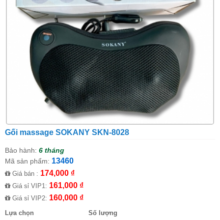
Gối massage SOKANY SKN-8028
Bảo hành:
6 tháng
13460
Mã sản phẩm:
174,000 ₫
Giá bán :
161,000 ₫
Giá sỉ VIP1:
160,000 ₫
Giá sỉ VIP2:
Lựa chọn
Số lượng