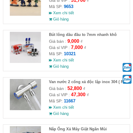
51,700
Giá sỉ VIP :
₫
9653
Mã SP:
Xem chi tiết
Giỏ hàng
Bút lông dầu đầu to 7mm nhanh khô
9,000
Giá bán :
₫
7,000
Giá sỉ VIP :
₫
10321
Mã SP:
Xem chi tiết
Giỏ hàng
Van nước 2 cổng xả độc lập inox 304 ( Full
VAT )
52,800
Giá bán :
₫
47,300
Giá sỉ VIP :
₫
11667
Mã SP:
Xem chi tiết
Giỏ hàng
Nắp Ống Xả Máy Giặt Ngăn Mùi