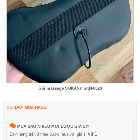
Gối massage SOKANY SKN-8028
HỎI ĐÁP MUA HÀNG
MUA BAO NHIÊU MỚI ĐƯỢC GIÁ SỈ?
Đơn hàng trên
3
triệu được mua với giá sỉ
VIP1