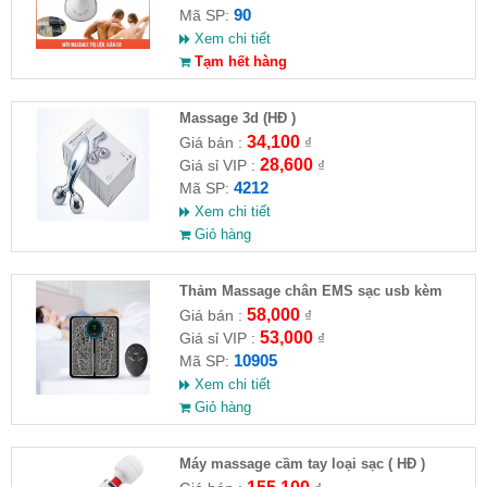
90
Mã SP:
Xem chi tiết
Tạm hết hàng
Massage 3d (HĐ )
34,100
Giá bán :
₫
28,600
Giá sỉ VIP :
₫
4212
Mã SP:
Xem chi tiết
Giỏ hàng
Thảm Massage chân EMS sạc usb kèm
remote
58,000
Giá bán :
₫
53,000
Giá sỉ VIP :
₫
10905
Mã SP:
Xem chi tiết
Giỏ hàng
Máy massage cầm tay loại sạc ( HĐ )