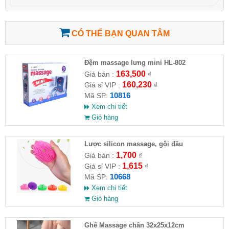
CÓ THỂ BẠN QUAN TÂM
Đệm massage lưng mini HL-802
163,500
Giá bán :
₫
160,230
Giá sỉ VIP :
₫
10816
Mã SP:
Xem chi tiết
Giỏ hàng
Lược silicon massage, gội đầu
1,700
Giá bán :
₫
1,615
Giá sỉ VIP :
₫
10668
Mã SP:
Xem chi tiết
Giỏ hàng
Ghế Massage chân 32x25x12cm