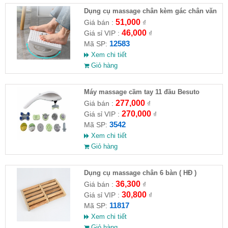
Dụng cụ massage chân kèm gác chân văn
phòng
51,000
Giá bán :
₫
46,000
Giá sỉ VIP :
₫
12583
Mã SP:
Xem chi tiết
Giỏ hàng
Máy massage cầm tay 11 đầu Besuto
277,000
Giá bán :
₫
270,000
Giá sỉ VIP :
₫
3542
Mã SP:
Xem chi tiết
Giỏ hàng
Dụng cụ massage chân 6 bàn ( HĐ )
36,300
Giá bán :
₫
30,800
Giá sỉ VIP :
₫
11817
Mã SP:
Xem chi tiết
Giỏ hàng