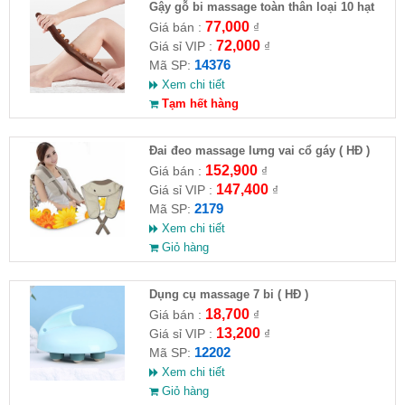
Gậy gỗ bi massage toàn thân loại 10 hạt
77,000
Giá bán :
₫
72,000
Giá sỉ VIP :
₫
14376
Mã SP:
Xem chi tiết
Tạm hết hàng
Đai đeo massage lưng vai cổ gáy ( HĐ )
152,900
Giá bán :
₫
147,400
Giá sỉ VIP :
₫
2179
Mã SP:
Xem chi tiết
Giỏ hàng
Dụng cụ massage 7 bi ( HĐ )
18,700
Giá bán :
₫
13,200
Giá sỉ VIP :
₫
12202
Mã SP:
Xem chi tiết
Giỏ hàng