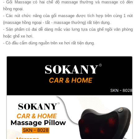
- Gối Massage có hai chế độ massage thường và massage có đèn
hồng ngoại.
- Các nút chức năng của gối massage được tích hợp trên cùng 1 nút
(massage hồng ngoại - tắt - massage thường) rất tiện dụng.
- Sản phẩm có đai dễ dàng mắc vào lưng tựa của ghế ngồi văn phòng
hoặc ghế xe hơi.
- Có đầu cắm dùng nguồn trên xe hơi rất tiện dụng.