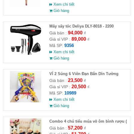
Xem chi tiết
Giỏ hàng
Máy sấy tóc Deliya DLY-8018 - 2200
94,000
Giá bán :
₫
89,000
Giá sỉ VIP :
₫
9356
Mã SP:
Xem chi tiết
Giỏ hàng
VỈ 2 Súng 6 Viên Đạn Bắn Dín Tường
23,500
Giá bán :
₫
20,500
Giá sỉ VIP :
₫
10989
Mã SP:
Xem chi tiết
Giỏ hàng
Combo 4 chú tiểu múa võ ôm bình rượu (
HĐ )
57,200
Giá bán :
₫