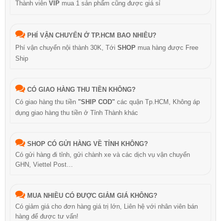
Thành viên
VIP
mua 1 sản phẩm cũng được giá sỉ
PHÍ VẬN CHUYỂN Ở TP.HCM BAO NHIÊU?
Phí vận chuyển nội thành 30K, Tới
SHOP
mua hàng được Free
Ship
CÓ GIAO HÀNG THU TIỀN KHÔNG?
Có giao hàng thu tiền
"SHIP COD"
các quận Tp.HCM, Không áp
dụng giao hàng thu tiền ở Tỉnh Thành khác
SHOP CÓ GỬI HÀNG VỀ TỈNH KHÔNG?
Có gửi hàng đi tỉnh, gửi chành xe và các dịch vụ vận chuyển
GHN, Viettel Post…
MUA NHIỀU CÓ ĐƯỢC GIẢM GIÁ KHÔNG?
Có giảm giá cho đơn hàng giá trị lớn, Liên hệ với nhân viên bán
hàng để được tư vấn!