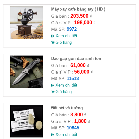
Máy xay cafe bằng tay ( HĐ )
203,500
Giá bán :
₫
198,000
Giá sỉ VIP :
₫
9972
Mã SP:
Xem chi tiết
Giỏ hàng
Dao gấp gọn dao sinh tồn
61,000
Giá bán :
₫
56,000
Giá sỉ VIP :
₫
11513
Mã SP:
Xem chi tiết
Giỏ hàng
Đất sét vá tường
3,800
Giá bán :
₫
1,800
Giá sỉ VIP :
₫
10845
Mã SP:
Xem chi tiết