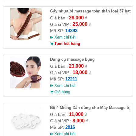
Gậy nhựa bi massage toàn thân loại 37 hạt
28,000
Giá bán :
₫
25,000
Giá sỉ VIP :
₫
14393
Mã SP:
Xem chi tiết
Tạm hết hàng
Dụng cụ massage bụng
23,000
Giá bán :
₫
18,000
Giá sỉ VIP :
₫
12211
Mã SP:
Xem chi tiết
Giỏ hàng
Bộ 4 Miếng Dán dùng cho Máy Massage trị
liệu
11,000
Giá bán :
₫
8,000
Giá sỉ VIP :
₫
2816
Mã SP:
Xem chi tiết