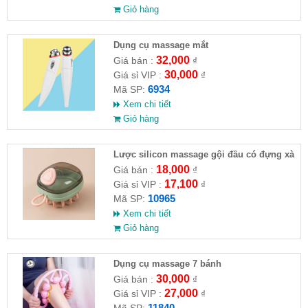
Giỏ hàng
Dụng cụ massage mắt
32,000
Giá bán :
₫
30,000
Giá sỉ VIP :
₫
6934
Mã SP:
Xem chi tiết
Giỏ hàng
Lược silicon massage gội đầu có đựng xà
phòng
18,000
Giá bán :
₫
17,100
Giá sỉ VIP :
₫
10965
Mã SP:
Xem chi tiết
Giỏ hàng
Dụng cụ massage 7 bánh
30,000
Giá bán :
₫
27,000
Giá sỉ VIP :
₫
11840
Mã SP: