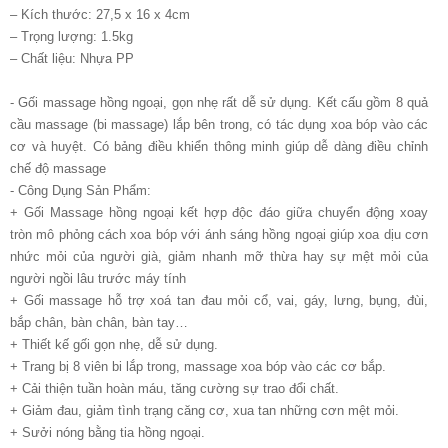
– Kích thước: 27,5 x 16 x 4cm
– Trọng lượng: 1.5kg
– Chất liệu: Nhựa PP
- Gối massage hồng ngoại, gọn nhẹ rất dễ sử dụng. Kết cấu gồm 8 quả
cầu massage (bi massage) lắp bên trong, có tác dụng xoa bóp vào các
cơ và huyệt. Có bảng điều khiển thông minh giúp dễ dàng điều chỉnh
chế độ massage
- Công Dụng Sản Phẩm:
+ Gối Massage hồng ngoại kết hợp độc đáo giữa chuyển động xoay
tròn mô phỏng cách xoa bóp với ánh sáng hồng ngoại giúp xoa dịu cơn
nhức mỏi của người già, giảm nhanh mỡ thừa hay sự mệt mỏi của
người ngồi lâu trước máy tính
+ Gối massage hỗ trợ xoá tan đau mỏi cổ, vai, gáy, lưng, bụng, đùi,
bắp chân, bàn chân, bàn tay…
+ Thiết kế gối gọn nhẹ, dễ sử dụng.
+ Trang bị 8 viên bi lắp trong, massage xoa bóp vào các cơ bắp.
+ Cải thiện tuần hoàn máu, tăng cường sự trao đổi chất.
+ Giảm đau, giảm tình trạng căng cơ, xua tan những cơn mệt mỏi.
+ Sưởi nóng bằng tia hồng ngoại.