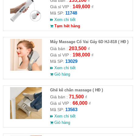
155,100
Giá bán :
₫
149,600
Giá sỉ VIP :
₫
11748
Mã SP:
Xem chi tiết
Tạm hết hàng
Máy Massage Cổ Vai Gáy 6D HJ-818 ( HĐ )
203,500
Giá bán :
₫
198,000
Giá sỉ VIP :
₫
13029
Mã SP:
Xem chi tiết
Giỏ hàng
Ghế kê chân massage ( HĐ )
71,500
Giá bán :
₫
66,000
Giá sỉ VIP :
₫
13563
Mã SP:
Xem chi tiết
Giỏ hàng