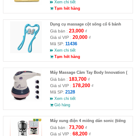
Xem chi tiết
Tạm hết hàng
Dụng cụ massage cột sống cổ 6 bánh
23,000
Giá bán :
₫
20,000
Giá sỉ VIP :
₫
11436
Mã SP:
Xem chi tiết
Tạm hết hàng
Máy Massage Cầm Tay Body Innovation (
HĐ )
183,700
Giá bán :
₫
178,200
Giá sỉ VIP :
₫
2128
Mã SP:
Xem chi tiết
Giỏ hàng
Máy xung điện 4 miếng dán sonic (tiếng
việt) ( HĐ )
73,700
Giá bán :
₫
68,200
Giá sỉ VIP :
₫