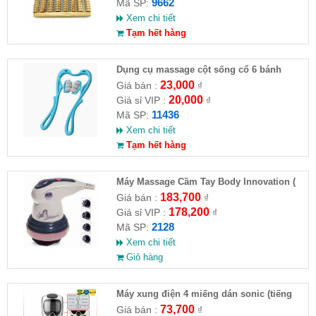
9662
Mã SP:
Xem chi tiết
Tạm hết hàng
Dụng cụ massage cột sống cổ 6 bánh
23,000
Giá bán :
₫
20,000
Giá sỉ VIP :
₫
11436
Mã SP:
Xem chi tiết
Tạm hết hàng
Máy Massage Cầm Tay Body Innovation (
HĐ )
183,700
Giá bán :
₫
178,200
Giá sỉ VIP :
₫
2128
Mã SP:
Xem chi tiết
Giỏ hàng
Máy xung điện 4 miếng dán sonic (tiếng
việt) ( HĐ )
73,700
Giá bán :
₫