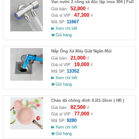
Van nước 2 cổng xả độc lập inox 304 ( Full
VAT )
52,800
Giá bán :
₫
47,300
Giá sỉ VIP :
₫
11667
Mã SP:
Xem chi tiết
Giỏ hàng
Nắp Ống Xả Máy Giặt Ngăn Mùi
21,000
Giá bán :
₫
19,000
Giá sỉ VIP :
₫
13352
Mã SP:
Xem chi tiết
Giỏ hàng
Chảo đá chống dính XJ21-16cm ( HĐ )
82,500
Giá bán :
₫
77,000
Giá sỉ VIP :
₫
9280
Mã SP:
Xem chi tiết
Giỏ hàng