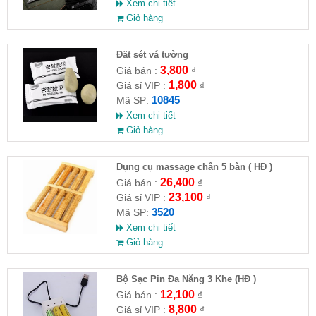
Xem chi tiết
Giỏ hàng
Đất sét vá tường
3,800
Giá bán :
₫
1,800
Giá sỉ VIP :
₫
10845
Mã SP:
Xem chi tiết
Giỏ hàng
Dụng cụ massage chân 5 bàn ( HĐ )
26,400
Giá bán :
₫
23,100
Giá sỉ VIP :
₫
3520
Mã SP:
Xem chi tiết
Giỏ hàng
Bộ Sạc Pin Đa Năng 3 Khe (HĐ )
12,100
Giá bán :
₫
8,800
Giá sỉ VIP :
₫