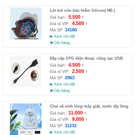
Lót mũ nón bảo hiểm Silicon( HĐ )
5,500
Giá bán :
₫
4,500
Giá sỉ VIP :
₫
14160
Mã SP:
Xem chi tiết
Giỏ hàng
Dây cáp OTG điện thoại, cổng sạc USB
4,500
Giá bán :
₫
2,500
Giá sỉ VIP :
₫
2963
Mã SP:
Xem chi tiết
Giỏ hàng
Chai vệ sinh lồng máy giặt, nước tẩy lồng
máy giặt CLEANING FLUID
11,000
Giá bán :
₫
9,000
Giá sỉ VIP :
₫
11232
Mã SP:
Xem chi tiết