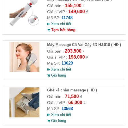
155,100
Giá bán :
₫
149,600
Giá sỉ VIP :
₫
11748
Mã SP:
Xem chi tiết
Tạm hết hàng
Máy Massage Cổ Vai Gáy 6D HJ-818 ( HĐ )
203,500
Giá bán :
₫
198,000
Giá sỉ VIP :
₫
13029
Mã SP:
Xem chi tiết
Giỏ hàng
Ghế kê chân massage ( HĐ )
71,500
Giá bán :
₫
66,000
Giá sỉ VIP :
₫
13563
Mã SP:
Xem chi tiết
Giỏ hàng