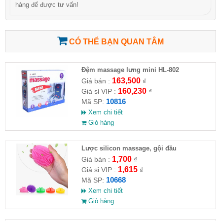
hàng để được tư vấn!
CÓ THỂ BẠN QUAN TÂM
Đệm massage lưng mini HL-802
163,500
Giá bán :
₫
160,230
Giá sỉ VIP :
₫
10816
Mã SP:
Xem chi tiết
Giỏ hàng
Lược silicon massage, gội đầu
1,700
Giá bán :
₫
1,615
Giá sỉ VIP :
₫
10668
Mã SP:
Xem chi tiết
Giỏ hàng