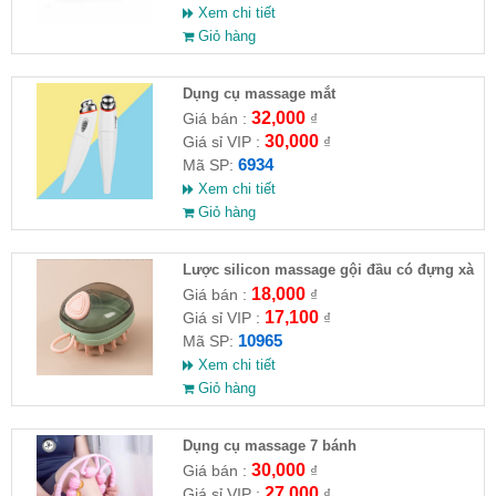
Xem chi tiết
Giỏ hàng
Dụng cụ massage mắt
32,000
Giá bán :
₫
30,000
Giá sỉ VIP :
₫
6934
Mã SP:
Xem chi tiết
Giỏ hàng
Lược silicon massage gội đầu có đựng xà
phòng
18,000
Giá bán :
₫
17,100
Giá sỉ VIP :
₫
10965
Mã SP:
Xem chi tiết
Giỏ hàng
Dụng cụ massage 7 bánh
30,000
Giá bán :
₫
27,000
Giá sỉ VIP :
₫