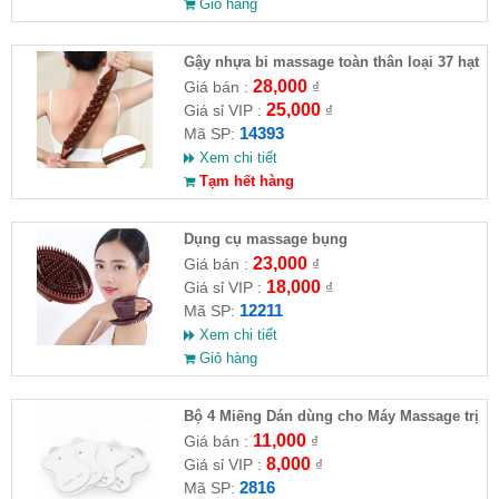
Giỏ hàng
Gậy nhựa bi massage toàn thân loại 37 hạt
28,000
Giá bán :
₫
25,000
Giá sỉ VIP :
₫
14393
Mã SP:
Xem chi tiết
Tạm hết hàng
Dụng cụ massage bụng
23,000
Giá bán :
₫
18,000
Giá sỉ VIP :
₫
12211
Mã SP:
Xem chi tiết
Giỏ hàng
Bộ 4 Miếng Dán dùng cho Máy Massage trị
liệu
11,000
Giá bán :
₫
8,000
Giá sỉ VIP :
₫
2816
Mã SP: