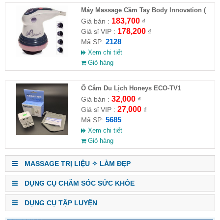
Máy Massage Cầm Tay Body Innovation (
HĐ )
183,700
Giá bán :
₫
178,200
Giá sỉ VIP :
₫
2128
Mã SP:
Xem chi tiết
Giỏ hàng
Ổ Cắm Du Lịch Honeys ECO-TV1
32,000
Giá bán :
₫
27,000
Giá sỉ VIP :
₫
5685
Mã SP:
Xem chi tiết
Giỏ hàng
MASSAGE TRỊ LIỆU ✧ LÀM ĐẸP
DỤNG CỤ CHĂM SÓC SỨC KHỎE
DỤNG CỤ TẬP LUYỆN