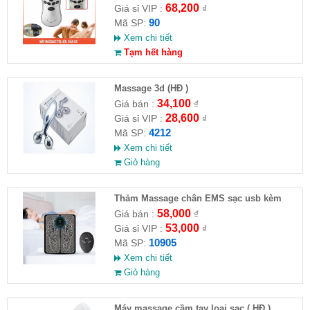
68,200
Giá sỉ VIP :
₫
90
Mã SP:
Xem chi tiết
Tạm hết hàng
Massage 3d (HĐ )
34,100
Giá bán :
₫
28,600
Giá sỉ VIP :
₫
4212
Mã SP:
Xem chi tiết
Giỏ hàng
Thảm Massage chân EMS sạc usb kèm
remote
58,000
Giá bán :
₫
53,000
Giá sỉ VIP :
₫
10905
Mã SP:
Xem chi tiết
Giỏ hàng
Máy massage cầm tay loại sạc ( HĐ )