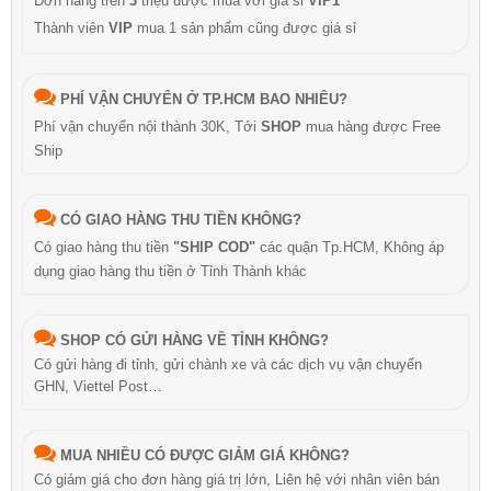
Đơn hàng trên
3
triệu được mua với giá sỉ
VIP1
Thành viên
VIP
mua 1 sản phẩm cũng được giá sỉ
PHÍ VẬN CHUYỂN Ở TP.HCM BAO NHIÊU?
Phí vận chuyển nội thành 30K, Tới
SHOP
mua hàng được Free
Ship
CÓ GIAO HÀNG THU TIỀN KHÔNG?
Có giao hàng thu tiền
"SHIP COD"
các quận Tp.HCM, Không áp
dụng giao hàng thu tiền ở Tỉnh Thành khác
SHOP CÓ GỬI HÀNG VỀ TỈNH KHÔNG?
Có gửi hàng đi tỉnh, gửi chành xe và các dịch vụ vận chuyển
GHN, Viettel Post…
MUA NHIỀU CÓ ĐƯỢC GIẢM GIÁ KHÔNG?
Có giảm giá cho đơn hàng giá trị lớn, Liên hệ với nhân viên bán