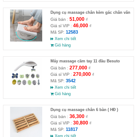
Dụng cụ massage chân kèm gác chân văn
phòng
51,000
Giá bán :
₫
46,000
Giá sỉ VIP :
₫
12583
Mã SP:
Xem chi tiết
Giỏ hàng
Máy massage cầm tay 11 đầu Besuto
277,000
Giá bán :
₫
270,000
Giá sỉ VIP :
₫
3542
Mã SP:
Xem chi tiết
Giỏ hàng
Dụng cụ massage chân 6 bàn ( HĐ )
36,300
Giá bán :
₫
30,800
Giá sỉ VIP :
₫
11817
Mã SP:
Xem chi tiết