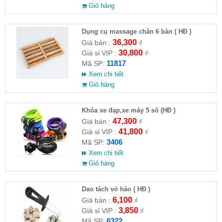
Giỏ hàng
Dụng cụ massage chân 6 bàn ( HĐ )
36,300
Giá bán :
₫
30,800
Giá sỉ VIP :
₫
11817
Mã SP:
Xem chi tiết
Giỏ hàng
Khóa xe đạp,xe máy 5 số (HĐ )
47,300
Giá bán :
₫
41,800
Giá sỉ VIP :
₫
3406
Mã SP:
Xem chi tiết
Giỏ hàng
Dao tách vỏ hào ( HĐ )
6,100
Giá bán :
₫
3,850
Giá sỉ VIP :
₫
6322
Mã SP: