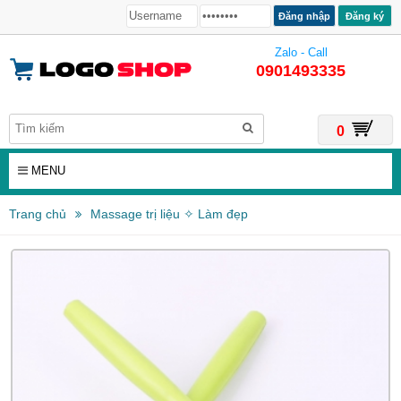
Đăng ký
Zalo - Call
0901493335
0
MENU
Trang chủ
Massage trị liệu ✧ Làm đẹp