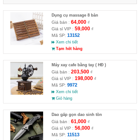
Dụng cụ massage 8 bàn
64,000
Giá bán :
₫
59,000
Giá sỉ VIP :
₫
13152
Mã SP:
Xem chi tiết
Tạm hết hàng
Máy xay cafe bằng tay ( HĐ )
203,500
Giá bán :
₫
198,000
Giá sỉ VIP :
₫
9972
Mã SP:
Xem chi tiết
Giỏ hàng
Dao gấp gọn dao sinh tồn
61,000
Giá bán :
₫
56,000
Giá sỉ VIP :
₫
11513
Mã SP: