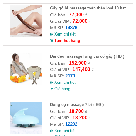
Gậy gỗ bi massage toàn thân loại 10 hạt
77,000
Giá bán :
₫
72,000
Giá sỉ VIP :
₫
14376
Mã SP:
Xem chi tiết
Tạm hết hàng
Đai đeo massage lưng vai cổ gáy ( HĐ )
152,900
Giá bán :
₫
147,400
Giá sỉ VIP :
₫
2179
Mã SP:
Xem chi tiết
Giỏ hàng
Dụng cụ massage 7 bi ( HĐ )
18,700
Giá bán :
₫
13,200
Giá sỉ VIP :
₫
12202
Mã SP:
Xem chi tiết