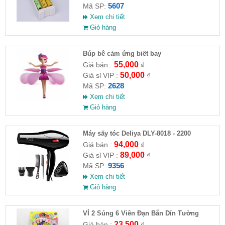
5607
Mã SP:
Xem chi tiết
Giỏ hàng
​Búp bê cảm ứng biết bay
55,000
Giá bán :
₫
50,000
Giá sỉ VIP :
₫
2628
Mã SP:
Xem chi tiết
Giỏ hàng
Máy sấy tóc Deliya DLY-8018 - 2200
94,000
Giá bán :
₫
89,000
Giá sỉ VIP :
₫
9356
Mã SP:
Xem chi tiết
Giỏ hàng
VỈ 2 Súng 6 Viên Đạn Bắn Dín Tường
23,500
Giá bán :
₫