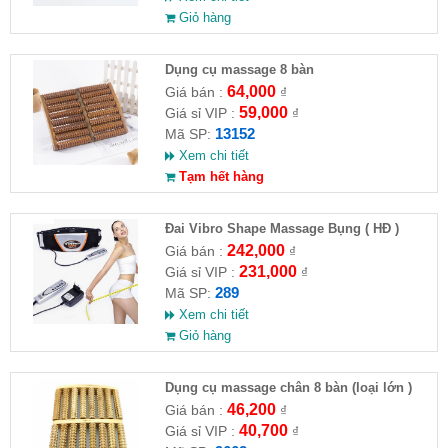
Giỏ hàng
Dụng cụ massage 8 bàn
64,000
Giá bán :
₫
59,000
Giá sỉ VIP :
₫
13152
Mã SP:
Xem chi tiết
Tạm hết hàng
Đai Vibro Shape Massage Bụng ( HĐ )
242,000
Giá bán :
₫
231,000
Giá sỉ VIP :
₫
289
Mã SP:
Xem chi tiết
Giỏ hàng
Dụng cụ massage chân 8 bàn (loại lớn )
(HĐ)
46,200
Giá bán :
₫
40,700
Giá sỉ VIP :
₫