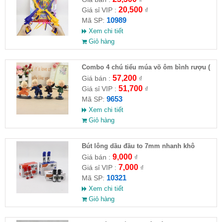
20,500
Giá sỉ VIP :
₫
10989
Mã SP:
Xem chi tiết
Giỏ hàng
Combo 4 chú tiểu múa võ ôm bình rượu (
HĐ )
57,200
Giá bán :
₫
51,700
Giá sỉ VIP :
₫
9653
Mã SP:
Xem chi tiết
Giỏ hàng
Bút lông dầu đầu to 7mm nhanh khô
9,000
Giá bán :
₫
7,000
Giá sỉ VIP :
₫
10321
Mã SP:
Xem chi tiết
Giỏ hàng