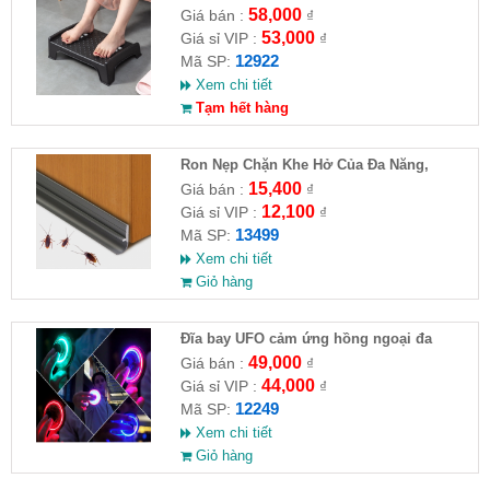
58,000
Giá bán :
₫
53,000
Giá sỉ VIP :
₫
12922
Mã SP:
Xem chi tiết
Tạm hết hàng
Ron Nẹp Chặn Khe Hở Của Đa Năng,
Chống Côn Trùng( HĐ )
15,400
Giá bán :
₫
12,100
Giá sỉ VIP :
₫
13499
Mã SP:
Xem chi tiết
Giỏ hàng
Đĩa bay UFO cảm ứng hồng ngoại đa
chiều tự động bay về
49,000
Giá bán :
₫
44,000
Giá sỉ VIP :
₫
12249
Mã SP:
Xem chi tiết
Giỏ hàng