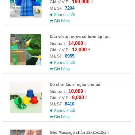
190,000
Giá sỉ VIP :
₫
7204
Mã SP:
Xem chi tiết
Giỏ hàng
Đầu vòi xịt nước có bơm áp lực
14,000
Giá bán :
₫
12,000
Giá sỉ VIP :
₫
6955
Mã SP:
Xem chi tiết
Giỏ hàng
Đồ chơi lắc xí ngầu cho bé
10,000
Giá bán :
₫
8,000
Giá sỉ VIP :
₫
8410
Mã SP:
Xem chi tiết
Giỏ hàng
Ghế Massage chân 32x25x12cm