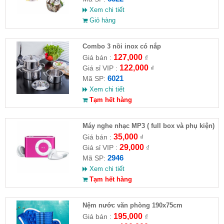
Xem chi tiết
Giỏ hàng
Combo 3 nồi inox có nắp
127,000
Giá bán :
₫
122,000
Giá sỉ VIP :
₫
6021
Mã SP:
Xem chi tiết
Tạm hết hàng
Máy nghe nhạc MP3 ( full box và phụ kiện)
35,000
Giá bán :
₫
29,000
Giá sỉ VIP :
₫
2946
Mã SP:
Xem chi tiết
Tạm hết hàng
Nệm nước văn phòng 190x75cm
195,000
Giá bán :
₫