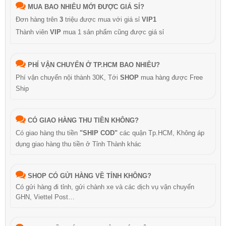
MUA BAO NHIÊU MỚI ĐƯỢC GIÁ SỈ?
Đơn hàng trên
3
triệu được mua với giá sỉ
VIP1
Thành viên
VIP
mua 1 sản phẩm cũng được giá sỉ
PHÍ VẬN CHUYỂN Ở TP.HCM BAO NHIÊU?
Phí vận chuyển nội thành 30K, Tới
SHOP
mua hàng được Free
Ship
CÓ GIAO HÀNG THU TIỀN KHÔNG?
Có giao hàng thu tiền
"SHIP COD"
các quận Tp.HCM, Không áp
dụng giao hàng thu tiền ở Tỉnh Thành khác
SHOP CÓ GỬI HÀNG VỀ TỈNH KHÔNG?
Có gửi hàng đi tỉnh, gửi chành xe và các dịch vụ vận chuyển
GHN, Viettel Post…