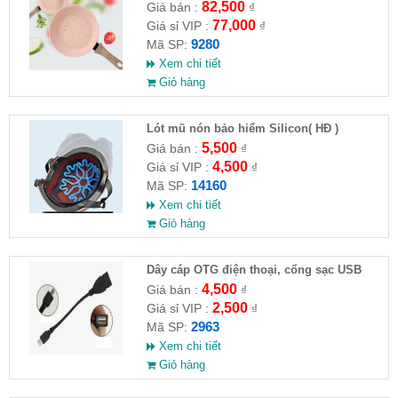
82,500
Giá bán :
₫
77,000
Giá sỉ VIP :
₫
9280
Mã SP:
Xem chi tiết
Giỏ hàng
Lót mũ nón bảo hiểm Silicon( HĐ )
5,500
Giá bán :
₫
4,500
Giá sỉ VIP :
₫
14160
Mã SP:
Xem chi tiết
Giỏ hàng
Dây cáp OTG điện thoại, cổng sạc USB
4,500
Giá bán :
₫
2,500
Giá sỉ VIP :
₫
2963
Mã SP:
Xem chi tiết
Giỏ hàng