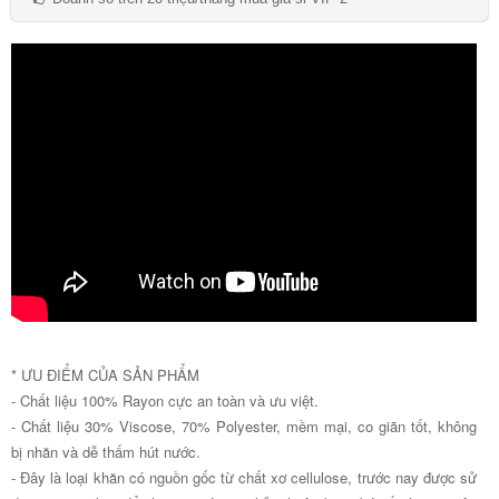
* ƯU ĐIỂM CỦA SẢN PHẨM
- Chất liệu 100% Rayon cực an toàn và ưu việt.
- Chất liệu 30% Viscose, 70% Polyester, mềm mại, co giãn tốt, không
bị nhăn và dễ thấm hút nước.
- Đây là loại khăn có nguồn gốc từ chất xơ cellulose, trước nay được sử