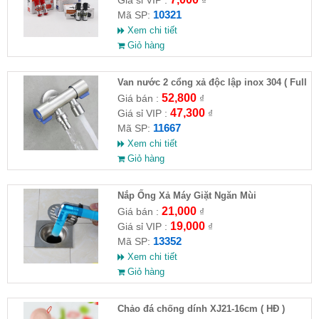
10321
Mã SP:
Xem chi tiết
Giỏ hàng
Van nước 2 cổng xả độc lập inox 304 ( Full
VAT )
52,800
Giá bán :
₫
47,300
Giá sỉ VIP :
₫
11667
Mã SP:
Xem chi tiết
Giỏ hàng
Nắp Ống Xả Máy Giặt Ngăn Mùi
21,000
Giá bán :
₫
19,000
Giá sỉ VIP :
₫
13352
Mã SP:
Xem chi tiết
Giỏ hàng
Chảo đá chống dính XJ21-16cm ( HĐ )