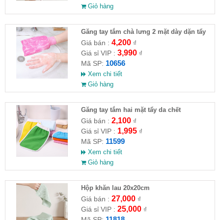
Giỏ hàng
Găng tay tắm chà lưng 2 mặt dày dặn tẩy
tế bào chết
4,200
Giá bán :
₫
3,990
Giá sỉ VIP :
₫
10656
Mã SP:
Xem chi tiết
Giỏ hàng
Găng tay tắm hai mặt tẩy da chết
2,100
Giá bán :
₫
1,995
Giá sỉ VIP :
₫
11599
Mã SP:
Xem chi tiết
Giỏ hàng
Hộp khăn lau 20x20cm
27,000
Giá bán :
₫
25,000
Giá sỉ VIP :
₫
11818
Mã SP: