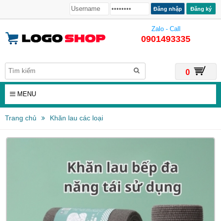
Đăng ký
Zalo - Call
0901493335
0
MENU
Trang chủ
Khăn lau các loại