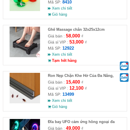
8410
Mã SP:
Xem chi tiết
Giỏ hàng
Ghế Massage chân 32x25x12cm
58,000
Giá bán :
₫
53,000
Giá sỉ VIP :
₫
12922
Mã SP:
Xem chi tiết
Tạm hết hàng
Ron Nẹp Chặn Khe Hở Của Đa Năng,
Chống Côn Trùng( HĐ )
15,400
Giá bán :
₫
12,100
Giá sỉ VIP :
₫
13499
Mã SP:
Xem chi tiết
Giỏ hàng
Đĩa bay UFO cảm ứng hồng ngoại đa
chiều tự động bay về
49,000
Giá bán :
₫