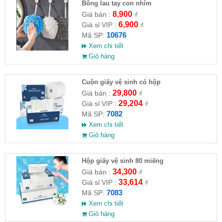
Bông lau tay con nhím
8,900
Giá bán :
₫
6,900
Giá sỉ VIP :
₫
10676
Mã SP:
Xem chi tiết
Giỏ hàng
Cuộn giấy vệ sinh có hộp
29,800
Giá bán :
₫
29,204
Giá sỉ VIP :
₫
7082
Mã SP:
Xem chi tiết
Giỏ hàng
Hộp giấy vệ sinh 80 miếng
34,300
Giá bán :
₫
33,614
Giá sỉ VIP :
₫
7083
Mã SP:
Xem chi tiết
Giỏ hàng