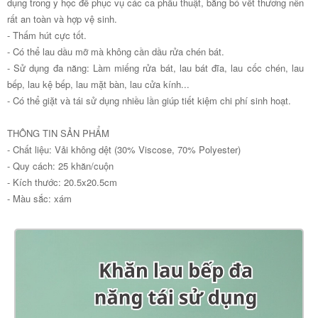
dụng trong y học để phục vụ các ca phẫu thuật, băng bó vết thương nên
rất an toàn và hợp vệ sinh.
- Thấm hút cực tốt.
- Có thể lau dầu mỡ mà không cần dầu rửa chén bát.
- Sử dụng đa năng: Làm miếng rửa bát, lau bát đĩa, lau cốc chén, lau
bếp, lau kệ bếp, lau mặt bàn, lau cửa kính...
- Có thể giặt và tái sử dụng nhiều lần giúp tiết kiệm chi phí sinh hoạt.
THÔNG TIN SẢN PHẨM
- Chất liệu: Vải không dệt (30% Viscose, 70% Polyester)
- Quy cách: 25 khăn/cuộn
- Kích thước: 20.5x20.5cm
- Màu sắc: xám