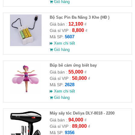
Giỏ hàng
Bộ Sạc Pin Đa Năng 3 Khe (HĐ )
12,100
Giá bán :
₫
8,800
Giá sỉ VIP :
₫
5607
Mã SP:
Xem chi tiết
Giỏ hàng
​Búp bê cảm ứng biết bay
55,000
Giá bán :
₫
50,000
Giá sỉ VIP :
₫
2628
Mã SP:
Xem chi tiết
Giỏ hàng
Máy sấy tóc Deliya DLY-8018 - 2200
94,000
Giá bán :
₫
89,000
Giá sỉ VIP :
₫
9356
Mã SP: