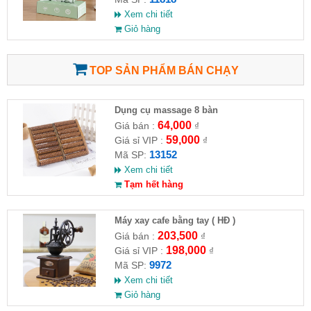
Xem chi tiết
Giỏ hàng
TOP SẢN PHẨM BÁN CHẠY
Dụng cụ massage 8 bàn
64,000
Giá bán :
₫
59,000
Giá sỉ VIP :
₫
13152
Mã SP:
Xem chi tiết
Tạm hết hàng
Máy xay cafe bằng tay ( HĐ )
203,500
Giá bán :
₫
198,000
Giá sỉ VIP :
₫
9972
Mã SP:
Xem chi tiết
Giỏ hàng