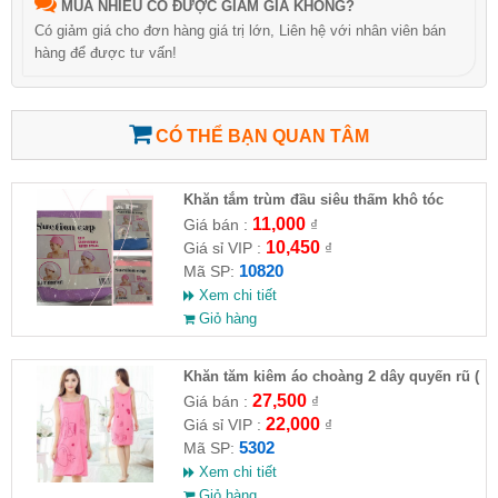
MUA NHIỀU CÓ ĐƯỢC GIẢM GIÁ KHÔNG?
Có giảm giá cho đơn hàng giá trị lớn, Liên hệ với nhân viên bán
hàng để được tư vấn!
CÓ THỂ BẠN QUAN TÂM
Khăn tắm trùm đầu siêu thấm khô tóc
nhanh
11,000
Giá bán :
₫
10,450
Giá sỉ VIP :
₫
10820
Mã SP:
Xem chi tiết
Giỏ hàng
Khăn tăm kiêm áo choàng 2 dây quyến rũ (
HĐ )
27,500
Giá bán :
₫
22,000
Giá sỉ VIP :
₫
5302
Mã SP:
Xem chi tiết
Giỏ hàng