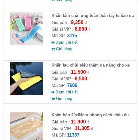
Khăn tắm chà lưng toàn thân tẩy tế bào da
chết
9,350
Giá bán :
₫
8,800
Giá sỉ VIP :
₫
3115
Mã SP:
Xem chi tiết
Giỏ hàng
Khăn lau chùi siêu thấm đa năng cho xe
hơi 30x60cm
11,500
Giá bán :
₫
8,500
Giá sỉ VIP :
₫
7686
Mã SP:
Xem chi tiết
Giỏ hàng
Khăn bàn 40x84cm phong cách châu âu
11,900
Giá bán :
₫
11,305
Giá sỉ VIP :
₫
11337
Mã SP: