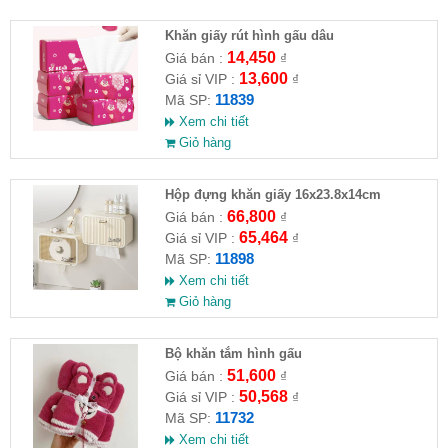
Khăn giấy rút hình gấu dâu
14,450
Giá bán :
₫
13,600
Giá sỉ VIP :
₫
11839
Mã SP:
Xem chi tiết
Giỏ hàng
Hộp đựng khăn giấy 16x23.8x14cm
66,800
Giá bán :
₫
65,464
Giá sỉ VIP :
₫
11898
Mã SP:
Xem chi tiết
Giỏ hàng
Bộ khăn tắm hình gấu
51,600
Giá bán :
₫
50,568
Giá sỉ VIP :
₫
11732
Mã SP:
Xem chi tiết