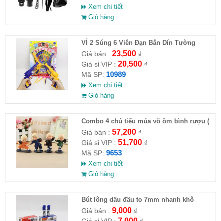
Xem chi tiết
Giỏ hàng
VỈ 2 Súng 6 Viên Đạn Bắn Dín Tường
23,500
Giá bán :
₫
20,500
Giá sỉ VIP :
₫
10989
Mã SP:
Xem chi tiết
Giỏ hàng
Combo 4 chú tiểu múa võ ôm bình rượu (
HĐ )
57,200
Giá bán :
₫
51,700
Giá sỉ VIP :
₫
9653
Mã SP:
Xem chi tiết
Giỏ hàng
Bút lông dầu đầu to 7mm nhanh khô
9,000
Giá bán :
₫
7,000
Giá sỉ VIP :
₫