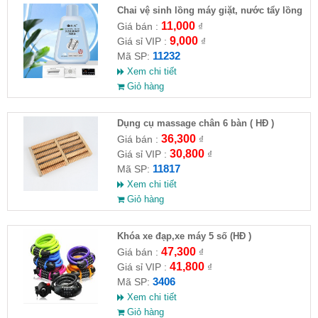
Chai vệ sinh lồng máy giặt, nước tẩy lồng
máy giặt CLEANING FLUID
11,000
Giá bán :
₫
9,000
Giá sỉ VIP :
₫
11232
Mã SP:
Xem chi tiết
Giỏ hàng
Dụng cụ massage chân 6 bàn ( HĐ )
36,300
Giá bán :
₫
30,800
Giá sỉ VIP :
₫
11817
Mã SP:
Xem chi tiết
Giỏ hàng
Khóa xe đạp,xe máy 5 số (HĐ )
47,300
Giá bán :
₫
41,800
Giá sỉ VIP :
₫
3406
Mã SP:
Xem chi tiết
Giỏ hàng