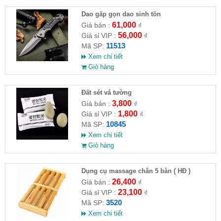
Dao gấp gọn dao sinh tồn
61,000
Giá bán :
₫
56,000
Giá sỉ VIP :
₫
11513
Mã SP:
Xem chi tiết
Giỏ hàng
Đất sét vá tường
3,800
Giá bán :
₫
1,800
Giá sỉ VIP :
₫
10845
Mã SP:
Xem chi tiết
Giỏ hàng
Dụng cụ massage chân 5 bàn ( HĐ )
26,400
Giá bán :
₫
23,100
Giá sỉ VIP :
₫
3520
Mã SP:
Xem chi tiết