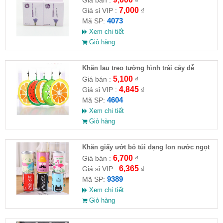
7,000
Giá sỉ VIP :
₫
4073
Mã SP:
Xem chi tiết
Giỏ hàng
Khăn lau treo tường hình trái cây dễ
thương
5,100
Giá bán :
₫
4,845
Giá sỉ VIP :
₫
4604
Mã SP:
Xem chi tiết
Giỏ hàng
Khăn giấy ướt bỏ túi dạng lon nước ngọt
30 tờ 8.2x5cm
6,700
Giá bán :
₫
6,365
Giá sỉ VIP :
₫
9389
Mã SP:
Xem chi tiết
Giỏ hàng