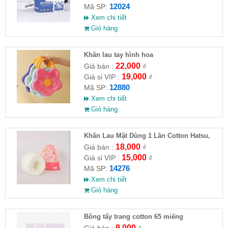
12024
Mã SP:
Xem chi tiết
Giỏ hàng
Khăn lau tay hình hoa
22,000
Giá bán :
₫
19,000
Giá sỉ VIP :
₫
12880
Mã SP:
Xem chi tiết
Giỏ hàng
Khăn Lau Mặt Dùng 1 Lần Cotton Hatsu,
Animerry
18,000
Giá bán :
₫
15,000
Giá sỉ VIP :
₫
14276
Mã SP:
Xem chi tiết
Giỏ hàng
Bông tẩy trang cotton 65 miếng
9,000
Giá bán :
₫