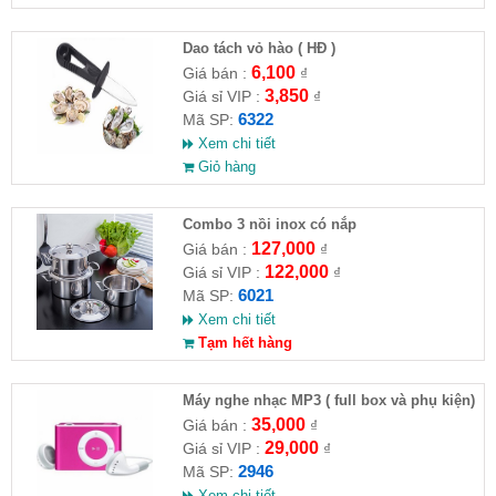
Dao tách vỏ hào ( HĐ )
6,100
Giá bán :
₫
3,850
Giá sỉ VIP :
₫
6322
Mã SP:
Xem chi tiết
Giỏ hàng
Combo 3 nồi inox có nắp
127,000
Giá bán :
₫
122,000
Giá sỉ VIP :
₫
6021
Mã SP:
Xem chi tiết
Tạm hết hàng
Máy nghe nhạc MP3 ( full box và phụ kiện)
35,000
Giá bán :
₫
29,000
Giá sỉ VIP :
₫
2946
Mã SP:
Xem chi tiết