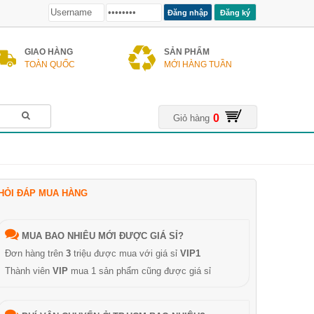
Đăng ký
GIAO HÀNG
SẢN PHẨM
TOÀN QUỐC
MỚI HÀNG TUẦN
0
Giỏ hàng
HỎI ĐÁP MUA HÀNG
MUA BAO NHIÊU MỚI ĐƯỢC GIÁ SỈ?
Đơn hàng trên
3
triệu được mua với giá sỉ
VIP1
Thành viên
VIP
mua 1 sản phẩm cũng được giá sỉ