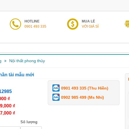
HOTLINE
MUA LẺ
0901 493 335
VỚI GIÁ SỈ
g
Nội thất phong thủy
hần tài mẫu mới
0901 493 335 (Thu Hiền)
12985
0902 985 499 (Ms Nhi)
000 ₫
9,000 ₫
7,000 ₫
Số lượng