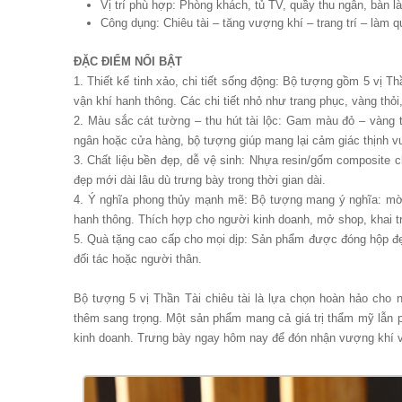
Vị trí phù hợp: Phòng khách, tủ TV, quầy thu ngân, bàn 
Công dụng: Chiêu tài – tăng vượng khí – trang trí – làm q
ĐẶC ĐIỂM NỔI BẬT
1. Thiết kế tinh xảo, chi tiết sống động: Bộ tượng gồm 5 vị Th
vận khí hanh thông. Các chi tiết nhỏ như trang phục, vàng thỏi
2. Màu sắc cát tường – thu hút tài lộc: Gam màu đỏ – vàng 
ngân hoặc cửa hàng, bộ tượng giúp mang lại cảm giác thịnh v
3. Chất liệu bền đẹp, dễ vệ sinh: Nhựa resin/gốm composite 
đẹp mới dài lâu dù trưng bày trong thời gian dài.
4. Ý nghĩa phong thủy mạnh mẽ: Bộ tượng mang ý nghĩa: mời 
hanh thông. Thích hợp cho người kinh doanh, mở shop, khai 
5. Quà tặng cao cấp cho mọi dịp: Sản phẩm được đóng hộp đẹp,
đối tác hoặc người thân.
Bộ tượng 5 vị Thần Tài chiêu tài là lựa chọn hoàn hảo cho n
thêm sang trọng. Một sản phẩm mang cả giá trị thẩm mỹ lẫn p
kinh doanh. Trưng bày ngay hôm nay để đón nhận vượng khí v