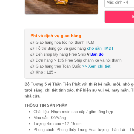
Phí và dịch vụ giao hàng
Giao hàng hoả tốc nội thành HCM
Hỗ trợ đóng gói và giao hàng
cho sàn TMDT
Đến shop lấy hàng Free Ship
Bản đồ
Đơn hàng > 1tr5 Free Ship chành xe và nội thành
Giao hàng trên Toàn Quốc
>> Xem chi tiết
Kho : L25 -
Bộ Tượng 5 vị Thần Tiên Phật với thiết kế mẫu mới, nhỏ 
tươi sáng, chi tiết tinh xảo, thể hiện sự vui vẻ, may mắn. T
nhà cửa.
THÔNG TIN SẢN PHẨM
Chất liệu: Nhựa resin cao cấp / gốm tổng hợp
Màu sắc: Đỏ/Vàng
Tượng đơn cao ~12–15 cm
Phong cách: Phong thủy Trung Hoa, tượng Thần Tài – Th