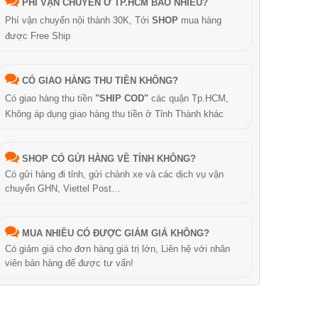
PHÍ VẬN CHUYỂN Ở TP.HCM BAO NHIÊU?
Phí vận chuyển nội thành 30K, Tới
SHOP
mua hàng
được Free Ship
CÓ GIAO HÀNG THU TIỀN KHÔNG?
Có giao hàng thu tiền
"SHIP COD"
các quận Tp.HCM,
Không áp dụng giao hàng thu tiền ở Tỉnh Thành khác
SHOP CÓ GỬI HÀNG VỀ TỈNH KHÔNG?
Có gửi hàng đi tỉnh, gửi chành xe và các dịch vụ vận
chuyển GHN, Viettel Post…
MUA NHIỀU CÓ ĐƯỢC GIẢM GIÁ KHÔNG?
Có giảm giá cho đơn hàng giá trị lớn, Liên hệ với nhân
viên bán hàng để được tư vấn!