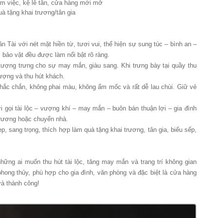
làm việc, kệ lễ tân, cửa hàng mới mở
uà tặng khai trương/tân gia
ần Tài với nét mặt hiền từ, tươi vui, thể hiện sự sung túc – bình an –
, bảo vật đều được làm nổi bật rõ ràng.
tượng trưng cho sự may mắn, giàu sang. Khi trưng bày tại quầy thu
ượng và thu hút khách.
chắc chắn, không phai màu, không ẩm mốc và rất dễ lau chùi. Giữ vẻ
gọi tài lộc – vượng khí – may mắn – buôn bán thuận lợi – gia đình
trương hoặc chuyển nhà.
 sang trọng, thích hợp làm quà tặng khai trương, tân gia, biếu sếp,
hững ai muốn thu hút tài lộc, tăng may mắn và trang trí không gian
hong thủy, phù hợp cho gia đình, văn phòng và đặc biệt là cửa hàng
à thành công!